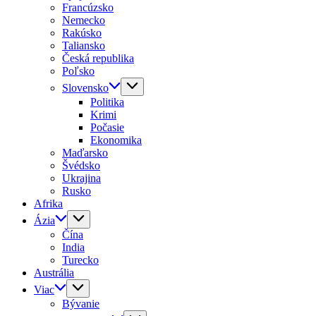
Francúzsko
Nemecko
Rakúsko
Taliansko
Česká republika
Poľsko
Slovensko
Politika
Krimi
Počasie
Ekonomika
Maďarsko
Švédsko
Ukrajina
Rusko
Afrika
Ázia
Čína
India
Turecko
Austrália
Viac
Bývanie