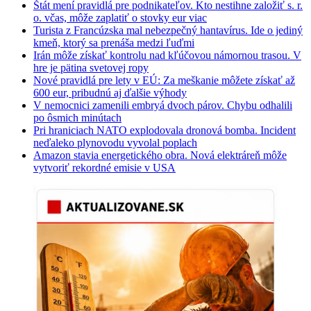
Štát mení pravidlá pre podnikateľov. Kto nestihne založiť s. r.
o. včas, môže zaplatiť o stovky eur viac
Turista z Francúzska mal nebezpečný hantavírus. Ide o jediný
kmeň, ktorý sa prenáša medzi ľuďmi
Irán môže získať kontrolu nad kľúčovou námornou trasou. V
hre je pätina svetovej ropy
Nové pravidlá pre lety v EÚ: Za meškanie môžete získať až
600 eur, pribudnú aj ďalšie výhody
V nemocnici zamenili embryá dvoch párov. Chybu odhalili
po ôsmich minútach
Pri hraniciach NATO explodovala dronová bomba. Incident
neďaleko plynovodu vyvolal poplach
Amazon stavia energetického obra. Nová elektráreň môže
vytvoriť rekordné emisie v USA