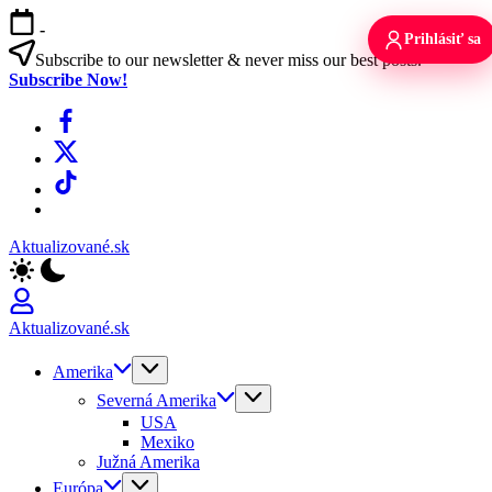
Skip
-
to
Prihlásiť sa
content
Subscribe to our newsletter & never miss our best posts.
Subscribe Now!
Facebook
X
TikTok
WhatsApp
Aktualizované.sk
Aktualizované.sk
Amerika
Severná Amerika
USA
Mexiko
Južná Amerika
Európa