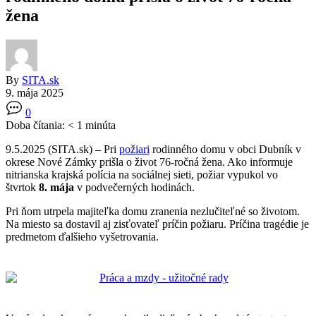
žena
By
SITA.sk
9. mája 2025
0
Doba čítania:
< 1
minúta
9.5.2025 (SITA.sk) – Pri
požiari
rodinného domu v obci Dubník v
okrese Nové Zámky prišla o život 76-ročná žena. Ako informuje
nitrianska krajská polícia na sociálnej sieti, požiar vypukol vo
štvrtok
8. mája
v podvečerných hodinách.
Pri ňom utrpela majiteľka domu zranenia nezlučiteľné so životom.
Na miesto sa dostavil aj zisťovateľ príčin požiaru. Príčina tragédie je
predmetom ďalšieho vyšetrovania.