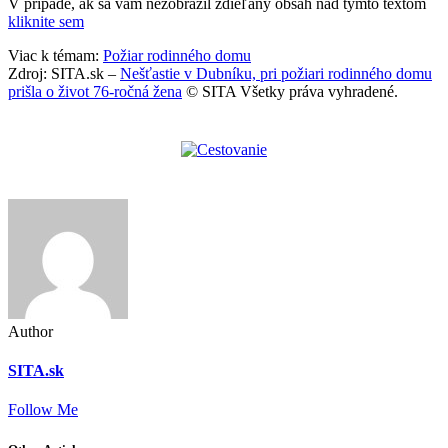
V prípade, ak sa vám nezobrazil zdieľaný obsah nad týmto textom
kliknite sem
Viac k témam:
Požiar rodinného domu
Zdroj: SITA.sk –
Nešťastie v Dubníku, pri požiari rodinného domu
prišla o život 76-ročná žena
© SITA Všetky práva vyhradené.
Author
SITA.sk
Follow Me