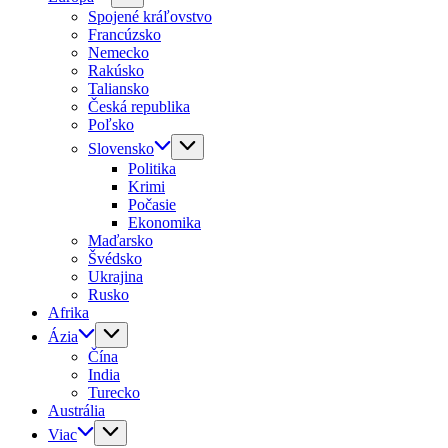
Spojené kráľovstvo
Francúzsko
Nemecko
Rakúsko
Taliansko
Česká republika
Poľsko
Slovensko
Politika
Krimi
Počasie
Ekonomika
Maďarsko
Švédsko
Ukrajina
Rusko
Afrika
Ázia
Čína
India
Turecko
Austrália
Viac