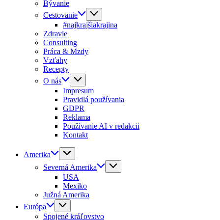
Bývanie
Cestovanie
#najkrajšiakrajina
Zdravie
Consulting
Práca & Mzdy
Vzťahy
Recepty
O nás
Impresum
Pravidlá používania
GDPR
Reklama
Používanie AI v redakcii
Kontakt
Amerika
Severná Amerika
USA
Mexiko
Južná Amerika
Európa
Spojené kráľovstvo