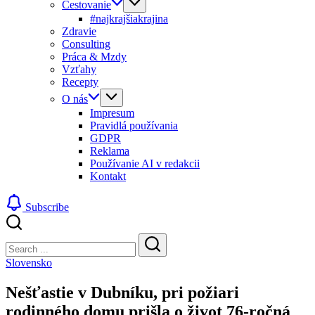
Cestovanie
#najkrajšiakrajina
Zdravie
Consulting
Práca & Mzdy
Vzťahy
Recepty
O nás
Impresum
Pravidlá používania
GDPR
Reklama
Používanie AI v redakcii
Kontakt
Subscribe
Close
Search
Search
Slovensko
Nešťastie v Dubníku, pri požiari
rodinného domu prišla o život 76-ročná