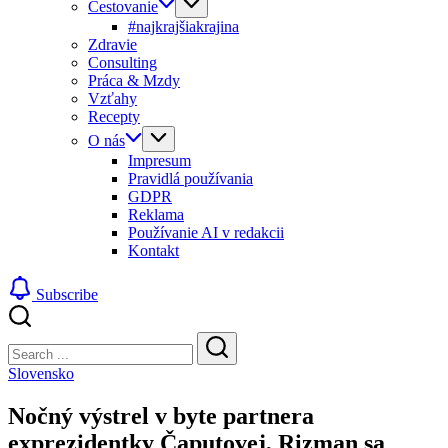
Cestovanie
#najkrajšiakrajina
Zdravie
Consulting
Práca & Mzdy
Vzťahy
Recepty
O nás
Impresum
Pravidlá používania
GDPR
Reklama
Používanie AI v redakcii
Kontakt
Subscribe
Close
Search
Search
Slovensko
Nočný výstrel v byte partnera
exprezidentky Čaputovej, Rizman sa