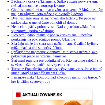
Záchranky čaká veľká zmena. Šaško avizuje nový systém,
rieši aj nemocnice a nonstop lekárne
Chodí s kamarátmi na pivo a vám sa nevenuje? Možno za tým
nie je nezáujem. Toto môže byť skutočný dôvod
Dve neznáme ženy sa zachovali ako hrdinky. Po páde na
parkovisku zranenej žene pomohli až domov
Nemecko opäť v pohotovosti. Nad vojenskou základňou
spozorovali podozrivé drony
Fico tvrdí jedno, realita je podľa kritikov iná. Opozícia
poukazuje na pokračujúcu pomoc Ukrajine
Sila čaju nie je iba stará rada našich mám: Kvalitné bylinky
môžu mať na telo skutočný účinok
Spišský hrad napreduje v obnove. Ministerka ukázala, ako
pokračujú práce na vzácnej pamiatke
Štát mení pravidlá pre podnikateľov. Kto nestihne založiť s. r.
o. včas, môže zaplatiť o stovky eur viac
Turista z Francúzska mal nebezpečný hantavírus. Ide o jediný
kmeň, ktorý sa prenáša medzi ľuďmi
Irán môže získať kontrolu nad kľúčovou námornou trasou. V
hre je pätina svetovej ropy