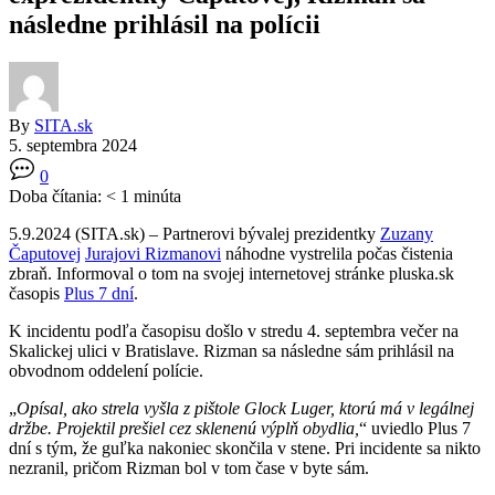
následne prihlásil na polícii
By
SITA.sk
5. septembra 2024
0
Doba čítania:
< 1
minúta
5.9.2024 (SITA.sk) – Partnerovi bývalej prezidentky
Zuzany
Čaputovej
Jurajovi Rizmanovi
náhodne vystrelila počas čistenia
zbraň. Informoval o tom na svojej internetovej stránke pluska.sk
časopis
Plus 7 dní
.
K incidentu podľa časopisu došlo v stredu 4. septembra večer na
Skalickej ulici v Bratislave. Rizman sa následne sám prihlásil na
obvodnom oddelení polície.
„
Opísal, ako strela vyšla z pištole Glock Luger, ktorú má v legálnej
držbe. Projektil prešiel cez sklenenú výplň obydlia,
“ uviedlo Plus 7
dní s tým, že guľka nakoniec skončila v stene. Pri incidente sa nikto
nezranil, pričom Rizman bol v tom čase v byte sám.