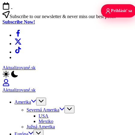
Skip
-
to
Prihlásiť sa
content
Subscribe to our newsletter & never miss our best posts.
Subscribe Now!
Facebook
X
TikTok
WhatsApp
Aktualizované.sk
Aktualizované.sk
Amerika
Severná Amerika
USA
Mexiko
Južná Amerika
Európa