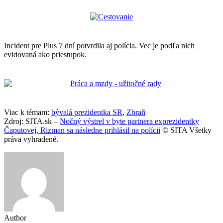
Incident pre Plus 7 dní potvrdila aj polícia. Vec je podľa nich
evidovaná ako priestupok.
Viac k témam:
bývalá prezidentka SR
,
Zbraň
Zdroj: SITA.sk –
Nočný výstrel v byte partnera exprezidentky
Čaputovej, Rizman sa následne prihlásil na polícii
© SITA Všetky
práva vyhradené.
Author