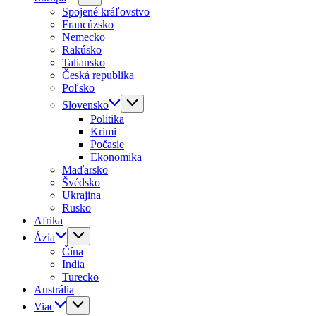
Spojené kráľovstvo
Francúzsko
Nemecko
Rakúsko
Taliansko
Česká republika
Poľsko
Slovensko
Politika
Krimi
Počasie
Ekonomika
Maďarsko
Švédsko
Ukrajina
Rusko
Afrika
Ázia
Čína
India
Turecko
Austrália
Viac