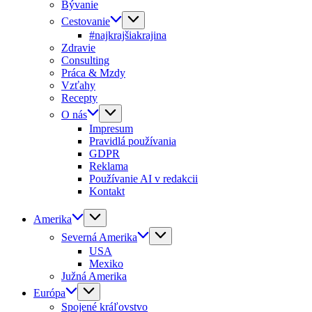
Bývanie
Cestovanie
#najkrajšiakrajina
Zdravie
Consulting
Práca & Mzdy
Vzťahy
Recepty
O nás
Impresum
Pravidlá používania
GDPR
Reklama
Používanie AI v redakcii
Kontakt
Amerika
Severná Amerika
USA
Mexiko
Južná Amerika
Európa
Spojené kráľovstvo