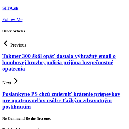
SITA.sk
Follow Me
Other Articles
Previous
Takmer 300 škôl opäť dostalo výhražný email o
bombovej hrozbe, polícia prijíma bezpečnostné
opatrenia
Next
Poslankyne PS chcú zmierniť krátenie príspevkov
pre opatrovateľov osôb s ťažkým zdravotným
postihnutím
No Comment! Be the first one.