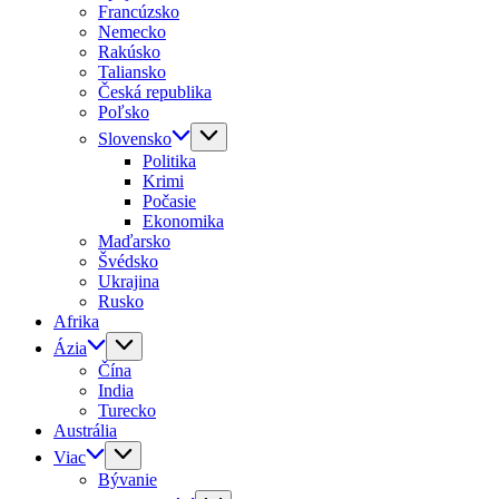
Francúzsko
Nemecko
Rakúsko
Taliansko
Česká republika
Poľsko
Slovensko
Politika
Krimi
Počasie
Ekonomika
Maďarsko
Švédsko
Ukrajina
Rusko
Afrika
Ázia
Čína
India
Turecko
Austrália
Viac
Bývanie