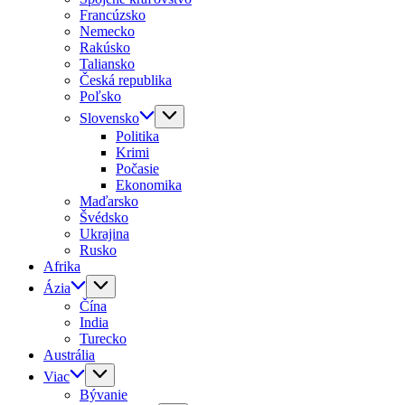
Francúzsko
Nemecko
Rakúsko
Taliansko
Česká republika
Poľsko
Slovensko
Politika
Krimi
Počasie
Ekonomika
Maďarsko
Švédsko
Ukrajina
Rusko
Afrika
Ázia
Čína
India
Turecko
Austrália
Viac
Bývanie