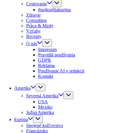
Cestovanie
#najkrajšiakrajina
Zdravie
Consulting
Práca & Mzdy
Vzťahy
Recepty
O nás
Impresum
Pravidlá používania
GDPR
Reklama
Používanie AI v redakcii
Kontakt
Amerika
Severná Amerika
USA
Mexiko
Južná Amerika
Európa
Spojené kráľovstvo
Francúzsko