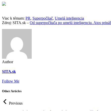
Viac k témam:
PR
,
Superpočítač
,
Umelá inteligencia
Zdroj: SITA.sk –
Od superpočítača po umelú inteligenciu. Atos pri
Author
SITA.sk
Follow Me
Other Articles
Previous