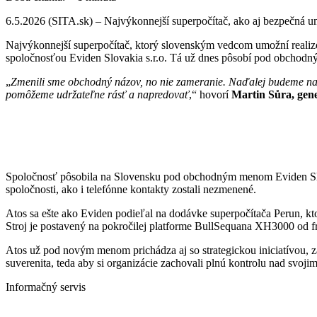
6.5.2026 (SITA.sk) – Najvýkonnejší superpočítač, ako aj bezpečná um
Najvýkonnejší superpočítač, ktorý slovenským vedcom umožní realizo
spoločnosťou Eviden Slovakia s.r.o. Tá už dnes pôsobí pod obchodn
„
Zmenili sme obchodný názov, no nie zameranie. Naďalej budeme naši
pomôžeme udržateľne rásť a napredovať
,“ hovorí
Martin Sůra, gener
Spoločnosť pôsobila na Slovensku pod obchodným menom Eviden Slovak
spoločnosti, ako i telefónne kontakty zostali nezmenené.
Atos sa ešte ako Eviden podieľal na dodávke superpočítača Perun, k
Stroj je postavený na pokročilej platforme BullSequana XH3000 od fr
Atos už pod novým menom prichádza aj so strategickou iniciatívou, 
suverenita, teda aby si organizácie zachovali plnú kontrolu nad svoji
Informačný servis