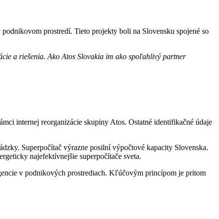
podnikovom prostredí. Tieto projekty boli na Slovensku spojené so
ie a riešenia. Ako Atos Slovakia im ako spoľahlivý partner
i internej reorganizácie skupiny Atos. Ostatné identifikačné údaje
ádzky. Superpočítač výrazne posilní výpočtové kapacity Slovenska.
geticky najefektívnejšie superpočítače sveta.
igencie v podnikových prostrediach. Kľúčovým princípom je pritom