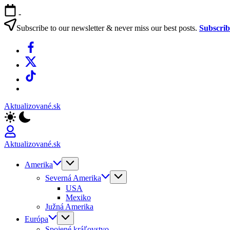
Skip
-
to
content
Subscribe to our newsletter & never miss our best posts.
Subscri
Facebook
X
TikTok
WhatsApp
Aktualizované.sk
Aktualizované.sk
Amerika
Severná Amerika
USA
Mexiko
Južná Amerika
Európa
Spojené kráľovstvo