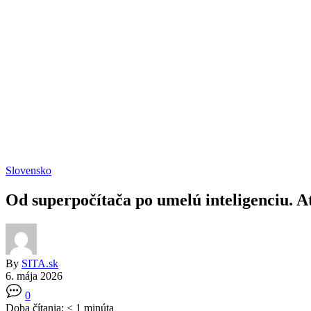
Slovensko
Od superpočítača po umelú inteligenciu. 
By
SITA.sk
6. mája 2026
0
Doba čítania:
< 1
minúta