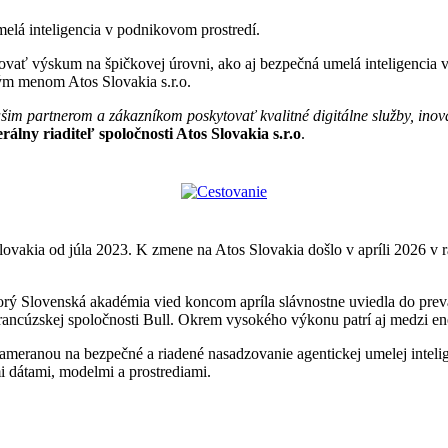
elá inteligencia v podnikovom prostredí.
vať výskum na špičkovej úrovni, ako aj bezpečná umelá inteligencia v 
ým menom Atos Slovakia s.r.o.
m partnerom a zákazníkom poskytovať kvalitné digitálne služby, inovác
álny riaditeľ spoločnosti Atos Slovakia s.r.o
.
ia od júla 2023. K zmene na Atos Slovakia došlo v apríli 2026 v rámc
torý Slovenská akadémia vied koncom apríla slávnostne uviedla do prev
ancúzskej spoločnosti Bull. Okrem vysokého výkonu patrí aj medzi ener
zameranou na bezpečné a riadené nasadzovanie agentickej umelej intel
mi dátami, modelmi a prostrediami.