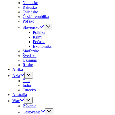
Nemecko
Rakúsko
Taliansko
Česká republika
Poľsko
Slovensko
Politika
Krimi
Počasie
Ekonomika
Maďarsko
Švédsko
Ukrajina
Rusko
Afrika
Ázia
Čína
India
Turecko
Austrália
Viac
Bývanie
Cestovanie