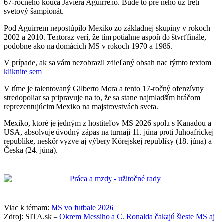
67-ročného kouča Javiera Aguirreho. Bude to pre neho už tretí
svetový šampionát.
Pod Aguirrem nepostúpilo Mexiko zo základnej skupiny v rokoch
2002 a 2010. Tentoraz verí, že tím potiahne aspoň do štvrťfinále,
podobne ako na domácich MS v rokoch 1970 a 1986.
V prípade, ak sa vám nezobrazil zdieľaný obsah nad týmto textom
kliknite sem
V tíme je talentovaný Gilberto Mora a tento 17-ročný ofenzívny
stredopoliar sa pripravuje na to, že sa stane najmladším hráčom
reprezentujúcim Mexiko na majstrovstvách sveta.
Mexiko, ktoré je jedným z hostiteľov MS 2026 spolu s Kanadou a
USA, absolvuje úvodný zápas na turnaji 11. júna proti Juhoafrickej
republike, neskôr vyzve aj výbery Kórejskej republiky (18. júna) a
Česka (24. júna).
Viac k témam:
MS vo futbale 2026
Zdroj: SITA.sk –
Okrem Messiho a C. Ronalda čakajú šieste MS aj