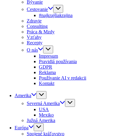
Bývanie
Cestovanie
#najkrajšiakrajina
Zdravie
Consulting
Práca & Mzdy
Vzťahy
Recepty
O nás
Impresum
Pravidlá používania
GDPR
Reklama
Používanie AI v redakcii
Kontakt
Amerika
Severná Amerika
USA
Mexiko
Južná Amerika
Európa
Spojené kráľovstvo