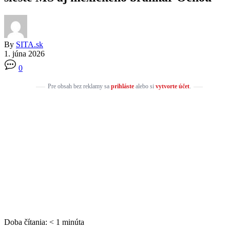
By
SITA.sk
1. júna 2026
0
Pre obsah bez reklamy sa
prihláste
alebo si
vytvorte účet
.
Doba čítania:
< 1
minúta