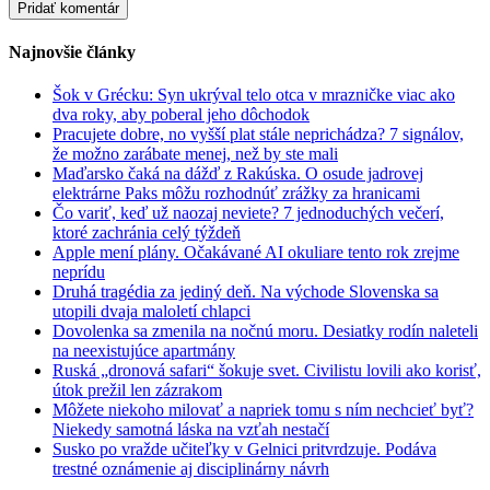
Najnovšie články
Šok v Grécku: Syn ukrýval telo otca v mrazničke viac ako
dva roky, aby poberal jeho dôchodok
Pracujete dobre, no vyšší plat stále neprichádza? 7 signálov,
že možno zarábate menej, než by ste mali
Maďarsko čaká na dážď z Rakúska. O osude jadrovej
elektrárne Paks môžu rozhodnúť zrážky za hranicami
Čo variť, keď už naozaj neviete? 7 jednoduchých večerí,
ktoré zachránia celý týždeň
Apple mení plány. Očakávané AI okuliare tento rok zrejme
neprídu
Druhá tragédia za jediný deň. Na východe Slovenska sa
utopili dvaja maloletí chlapci
Dovolenka sa zmenila na nočnú moru. Desiatky rodín naleteli
na neexistujúce apartmány
Ruská „dronová safari“ šokuje svet. Civilistu lovili ako korisť,
útok prežil len zázrakom
Môžete niekoho milovať a napriek tomu s ním nechcieť byť?
Niekedy samotná láska na vzťah nestačí
Susko po vražde učiteľky v Gelnici pritvrdzuje. Podáva
trestné oznámenie aj disciplinárny návrh