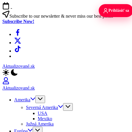
Skip
-
to
Prihlásiť sa
content
Subscribe to our newsletter & never miss our best posts.
Subscribe Now!
Facebook
X
TikTok
WhatsApp
Aktualizované.sk
Aktualizované.sk
Amerika
Severná Amerika
USA
Mexiko
Južná Amerika
Európa