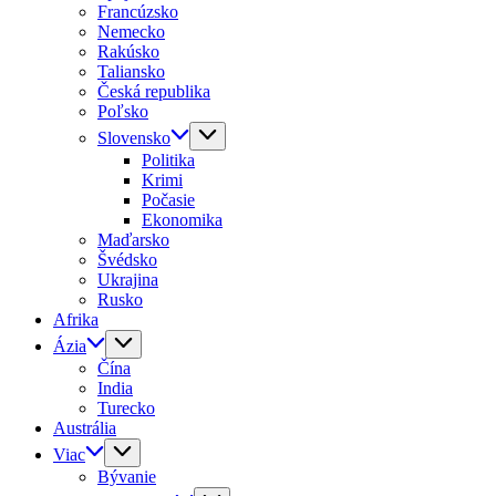
Francúzsko
Nemecko
Rakúsko
Taliansko
Česká republika
Poľsko
Slovensko
Politika
Krimi
Počasie
Ekonomika
Maďarsko
Švédsko
Ukrajina
Rusko
Afrika
Ázia
Čína
India
Turecko
Austrália
Viac
Bývanie