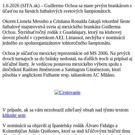
1.6.2026 (SITA.sk) – Guillermo Ochoa sa stane prvým brankárom s
účasťou na šiestich futbalových svetových šampionátoch.
Okrem Lionela Messiho a Cristiana Ronalda čakajú rekordné šieste
futbalové majstrovstvá sveta aj mexického brankára Guillerma
Ochou. Štyridsaťročný rodák z Guadalajary, ktorý na klubovej
úrovni pôsobí v cyperskom AEL Limassol, nechýba v nominácii
jedného zo spoluorganizátorov tohtoročného šampionátu.
Ochoa je súčasťou mexickej reprezentácie od MS 2006. Na prvých
dvoch turnajoch sa do bránky nedostal, na ďalších troch si pripísal aj
súťažné štarty. Je vedúcou postavou mexického výberu spolu s
útočníkmi Raúlom Jiménezom a Santiagom Giménezom, ktorí
pôsobia v anglickom Fulhame resp. talianskom AC Miláno.
V prípade, ak sa vám nezobrazil zdieľaný obsah nad týmto textom
kliknite sem
V nominácii sa objavili aj španielsky rodák Álvaro Fidalgo a
Kolumbijčan Julián Quiňones, ktorí sa stali kľúčovými hráčmi tímu