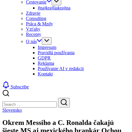
Cestovanie
#najkrajšiakrajina
Zdravie
Consulting
Práca & Mzdy
Vzťahy
Recepty
O nás
Impresum
Pravidlá používania
GDPR
Reklama
Používanie AI v redakcii
Kontakt
Subscribe
Close
Search
Search
Slovensko
Okrem Messiho a C. Ronalda čakajú
šieste MS aj mexického brankár Ochou