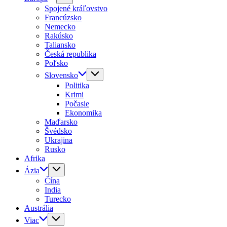
Spojené kráľovstvo
Francúzsko
Nemecko
Rakúsko
Taliansko
Česká republika
Poľsko
Slovensko
Politika
Krimi
Počasie
Ekonomika
Maďarsko
Švédsko
Ukrajina
Rusko
Afrika
Ázia
Čína
India
Turecko
Austrália
Viac