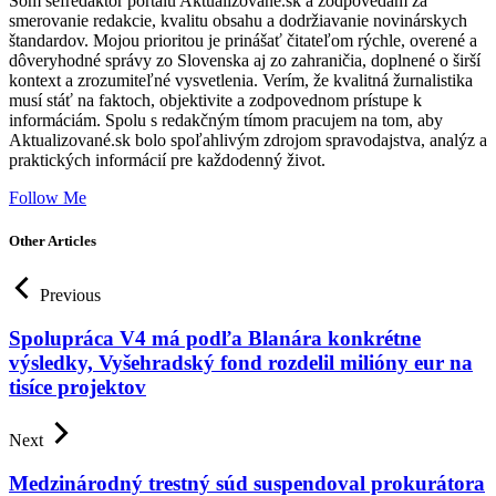
Som šéfredaktor portálu Aktualizované.sk a zodpovedám za
smerovanie redakcie, kvalitu obsahu a dodržiavanie novinárskych
štandardov. Mojou prioritou je prinášať čitateľom rýchle, overené a
dôveryhodné správy zo Slovenska aj zo zahraničia, doplnené o širší
kontext a zrozumiteľné vysvetlenia. Verím, že kvalitná žurnalistika
musí stáť na faktoch, objektivite a zodpovednom prístupe k
informáciám. Spolu s redakčným tímom pracujem na tom, aby
Aktualizované.sk bolo spoľahlivým zdrojom spravodajstva, analýz a
praktických informácií pre každodenný život.
Follow Me
Other Articles
Previous
Spolupráca V4 má podľa Blanára konkrétne
výsledky, Vyšehradský fond rozdelil milióny eur na
tisíce projektov
Next
Medzinárodný trestný súd suspendoval prokurátora