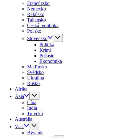
Francúzsko
Nemecko
Rakúsko
Taliansko
Česká republika
Poľsko
Slovensko
Politika
Krimi
Počasie
Ekonomika
Maďarsko
Švédsko
Ukrajina
Rusko
Afrika
Ázia
Čína
India
Turecko
Austrália
Viac
Bývanie