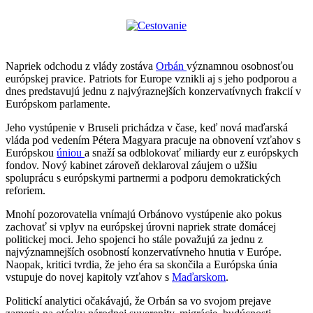
Napriek odchodu z vlády zostáva
Orbán
významnou osobnosťou
európskej pravice. Patriots for Europe vznikli aj s jeho podporou a
dnes predstavujú jednu z najvýraznejších konzervatívnych frakcií v
Európskom parlamente.
Jeho vystúpenie v Bruseli prichádza v čase, keď nová maďarská
vláda pod vedením Pétera Magyara pracuje na obnovení vzťahov s
Európskou
úniou
a snaží sa odblokovať miliardy eur z európskych
fondov. Nový kabinet zároveň deklaroval záujem o užšiu
spoluprácu s európskymi partnermi a podporu demokratických
reforiem.
Mnohí pozorovatelia vnímajú Orbánovo vystúpenie ako pokus
zachovať si vplyv na európskej úrovni napriek strate domácej
politickej moci. Jeho spojenci ho stále považujú za jednu z
najvýznamnejších osobností konzervatívneho hnutia v Európe.
Naopak, kritici tvrdia, že jeho éra sa skončila a Európska únia
vstupuje do novej kapitoly vzťahov s
Maďarskom
.
Politickí analytici očakávajú, že Orbán sa vo svojom prejave