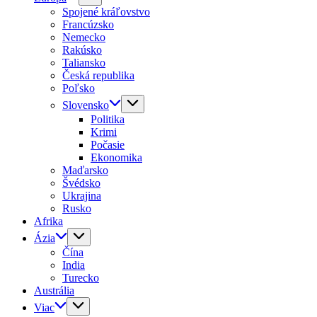
Spojené kráľovstvo
Francúzsko
Nemecko
Rakúsko
Taliansko
Česká republika
Poľsko
Slovensko
Politika
Krimi
Počasie
Ekonomika
Maďarsko
Švédsko
Ukrajina
Rusko
Afrika
Ázia
Čína
India
Turecko
Austrália
Viac