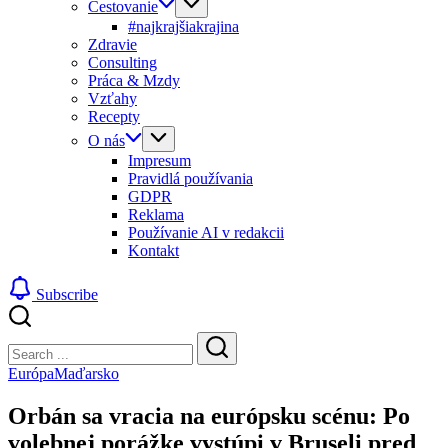
Cestovanie
#najkrajšiakrajina
Zdravie
Consulting
Práca & Mzdy
Vzťahy
Recepty
O nás
Impresum
Pravidlá používania
GDPR
Reklama
Používanie AI v redakcii
Kontakt
Subscribe
Close
Search
Search
Európa
Maďarsko
Orbán sa vracia na európsku scénu: Po
volebnej porážke vystúpi v Bruseli pred