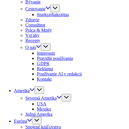
Bývanie
Cestovanie
#najkrajšiakrajina
Zdravie
Consulting
Práca & Mzdy
Vzťahy
Recepty
O nás
Impresum
Pravidlá používania
GDPR
Reklama
Používanie AI v redakcii
Kontakt
Amerika
Severná Amerika
USA
Mexiko
Južná Amerika
Európa
Spojené kráľovstvo