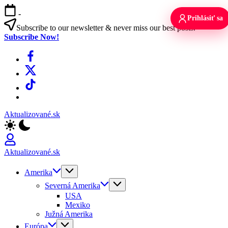
Skip
-
to
Prihlásiť sa
content
Subscribe to our newsletter & never miss our best posts.
Subscribe Now!
Facebook
X
TikTok
WhatsApp
Aktualizované.sk
Aktualizované.sk
Amerika
Severná Amerika
USA
Mexiko
Južná Amerika
Európa