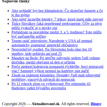
Najnovšie články
Ako ochladiť byt bez klimatizácie: Čo skutočne funguje a čo
je iba mýtus
Ako nájsť lacnejšie letenky: 7 trikov, ktoré majú stále zmysel
Tisíce Slovákov čaká nepríjemné prekvapenie. Účty za plyn
môžu vyskočiť aj o stovky eur
Prebúdzate sa pravidelne medzi 3. a 5. hodinou? Toto môžu
byť najčastejšie príčiny
Trump opäť pritvrdzuje: Narodenie v USA už nemusí
automaticky znamenať americké občianstvo
Neuveriteľný rozdiel. Na Slovensku bolo ráno len 10
stupňov, inde nekleslo ani pod 25
Masaker na škole: Pri streľbe zahynulo sedem ľudí vrátane
útočníka, medzi obeťami sú deti aj učitelia
Prečo niektorí kolegovia postupujú rýchlejšie, hoci nepracujú
viac? Samotný výkon nemusí na kariérny rast stačiť
Zásah na známom kúpalisku: Desiatky ľudí mali zdravotné
problémy, viacerých odviezli do nemocníc
Po 12 rokoch zlom vo vyšetrovaní: Pre zmiznutie 43
študentov zatkli bývalého guvernéra
Copyright 2026 —
Aktualizované.sk
. All rights reserved.
Blogsy