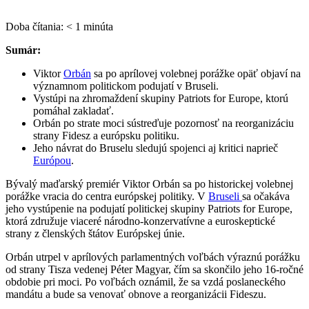
Doba čítania:
< 1
minúta
Sumár:
Viktor
Orbán
sa po aprílovej volebnej porážke opäť objaví na
významnom politickom podujatí v Bruseli.
Vystúpi na zhromaždení skupiny Patriots for Europe, ktorú
pomáhal zakladať.
Orbán po strate moci sústreďuje pozornosť na reorganizáciu
strany Fidesz a európsku politiku.
Jeho návrat do Bruselu sledujú spojenci aj kritici naprieč
Európou
.
Bývalý maďarský premiér Viktor Orbán sa po historickej volebnej
porážke vracia do centra európskej politiky. V
Bruseli
sa očakáva
jeho vystúpenie na podujatí politickej skupiny Patriots for Europe,
ktorá združuje viaceré národno-konzervatívne a euroskeptické
strany z členských štátov Európskej únie.
Orbán utrpel v aprílových parlamentných voľbách výraznú porážku
od strany Tisza vedenej Péter Magyar, čím sa skončilo jeho 16-ročné
obdobie pri moci. Po voľbách oznámil, že sa vzdá poslaneckého
mandátu a bude sa venovať obnove a reorganizácii Fideszu.