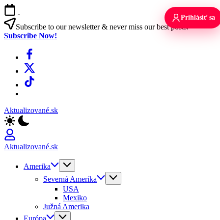
Skip
-
to
Prihlásiť sa
content
Subscribe to our newsletter & never miss our best posts.
Subscribe Now!
Facebook
X
TikTok
WhatsApp
Aktualizované.sk
Aktualizované.sk
Amerika
Severná Amerika
USA
Mexiko
Južná Amerika
Európa