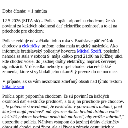
Doba čítania:
< 1
minúta
12.5.2026 (SITA.sk) – Polícia opäť pripomína chodcom, že sú
povinní za každých okolností dať električke prednosť, a to aj na
priechode pre chodcov.
Polície eviduje od začiatku tohto roka v Bratislave päť zrážok
chodcov a
električky
, pričom jedna mala tragický následok. Ako
informuje bratislavský policajný hovorca
Michal Szeiff
, posledná
nehoda sa stala v sobotu 9. mája krátko pred 21:00 na Krížnej ulici,
kde chodec vošiel do jazdnej dráhy električky, napriek červenej
signalizácii. V dôsledku nehody utrpel chodec viaceré ťažké
zranenia, ktoré si vyžiadali jeho okamžitý prevoz do nemocnice.
V prípade, ak sa vám nezobrazil zdieľaný obsah nad týmto textom
kliknite sem
Polícia opäť pripomína chodcom, že sú povinní za každých
okolností dať električke prednosť, a to aj na priechode pre chodcov.
„Je potrebné si uvedomiť, že električka v porovnaní s autami, pred
ktorými majú prednosť, má výrazne dlhšiu brzdnú dráhu a vodič
električky okrem brzdenia nemá inú možnosť, aby zrážke zabránil,“
upozorňuje polícia. Náhlym vstupom do jazdnej dráhy električky
ohrozujú chodci svoj život, ale aj život a zdravie cestujúcich v