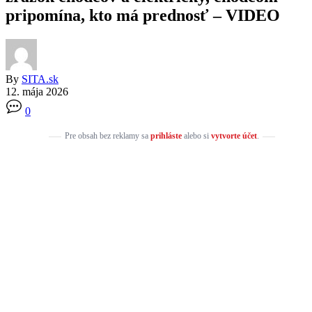
pripomína, kto má prednosť – VIDEO
By
SITA.sk
12. mája 2026
0
Pre obsah bez reklamy sa
prihláste
alebo si
vytvorte účet
.