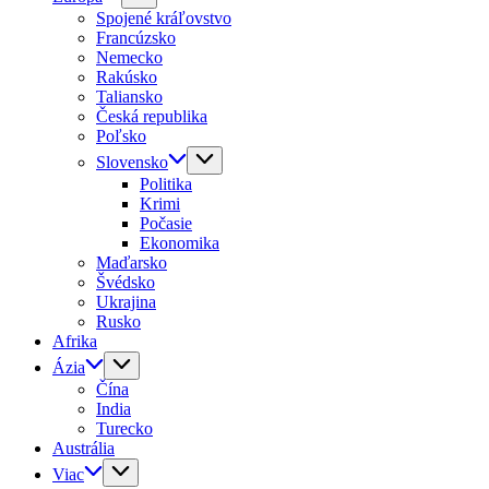
Spojené kráľovstvo
Francúzsko
Nemecko
Rakúsko
Taliansko
Česká republika
Poľsko
Slovensko
Politika
Krimi
Počasie
Ekonomika
Maďarsko
Švédsko
Ukrajina
Rusko
Afrika
Ázia
Čína
India
Turecko
Austrália
Viac