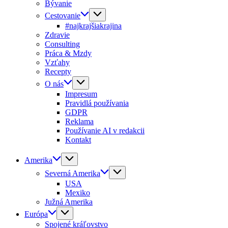
Bývanie
Cestovanie
#najkrajšiakrajina
Zdravie
Consulting
Práca & Mzdy
Vzťahy
Recepty
O nás
Impresum
Pravidlá používania
GDPR
Reklama
Používanie AI v redakcii
Kontakt
Amerika
Severná Amerika
USA
Mexiko
Južná Amerika
Európa
Spojené kráľovstvo