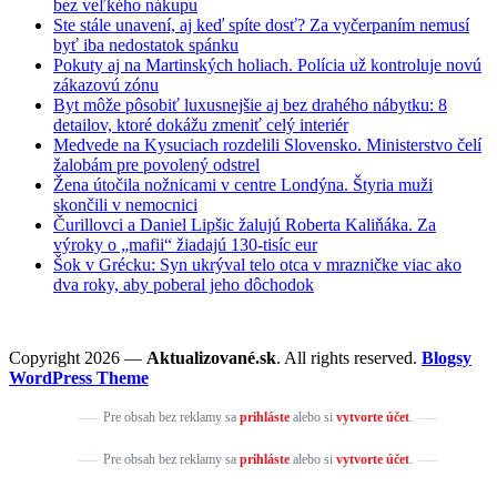
bez veľkého nákupu
Ste stále unavení, aj keď spíte dosť? Za vyčerpaním nemusí
byť iba nedostatok spánku
Pokuty aj na Martinských holiach. Polícia už kontroluje novú
zákazovú zónu
Byt môže pôsobiť luxusnejšie aj bez drahého nábytku: 8
detailov, ktoré dokážu zmeniť celý interiér
Medvede na Kysuciach rozdelili Slovensko. Ministerstvo čelí
žalobám pre povolený odstrel
Žena útočila nožnicami v centre Londýna. Štyria muži
skončili v nemocnici
Čurillovci a Daniel Lipšic žalujú Roberta Kaliňáka. Za
výroky o „mafii“ žiadajú 130-tisíc eur
Šok v Grécku: Syn ukrýval telo otca v mrazničke viac ako
dva roky, aby poberal jeho dôchodok
Copyright 2026 —
Aktualizované.sk
. All rights reserved.
Blogsy
WordPress Theme
Pre obsah bez reklamy sa
prihláste
alebo si
vytvorte účet
.