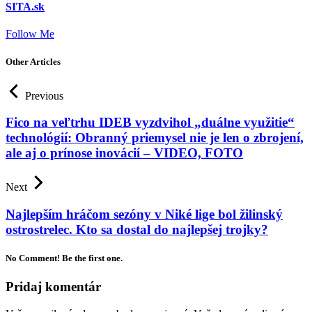
SITA.sk
Follow Me
Other Articles
Previous
Fico na veľtrhu IDEB vyzdvihol „duálne využitie“
technológií: Obranný priemysel nie je len o zbrojení,
ale aj o prínose inovácií – VIDEO, FOTO
Next
Najlepším hráčom sezóny v Niké lige bol žilinský
ostrostrelec. Kto sa dostal do najlepšej trojky?
No Comment! Be the first one.
Pridaj komentár