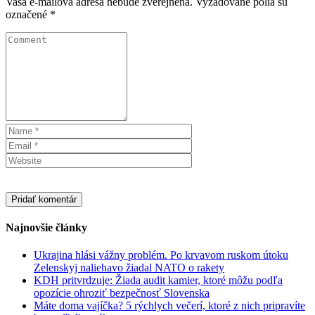
Vaša e-mailová adresa nebude zverejnená.
Vyžadované polia sú
označené
*
Najnovšie články
Ukrajina hlási vážny problém. Po krvavom ruskom útoku
Zelenskyj naliehavo žiadal NATO o rakety
KDH pritvrdzuje: Žiada audit kamier, ktoré môžu podľa
opozície ohroziť bezpečnosť Slovenska
Máte doma vajíčka? 5 rýchlych večerí, ktoré z nich pripravíte