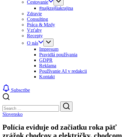
Cestovanie
#najkrajšiakrajina
Zdravie
Consulting
Práca & Mzdy
Vzťahy
Recepty
O nás
Impresum
Pravidlá používania
GDPR
Reklama
Používanie AI v redakcii
Kontakt
Subscribe
Close
Search
Search
Slovensko
Polícia eviduje od začiatku roka päť
zrážok chodcov a električky, chodcom