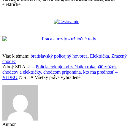
električke.
Viac k témam:
bratislavský policajný hovorca
,
Električka
,
Zrazený
chodec
Zdroj: SITA.sk –
Polícia eviduje od začiatku roka päť zrážok
chodcov a električky, chodcom pripomína, kto má prednosť –
VIDEO
© SITA Všetky práva vyhradené.
Author