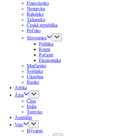
Francúzsko
Nemecko
Rakúsko
Taliansko
Česká republika
Poľsko
Slovensko
Politika
Krimi
Počasie
Ekonomika
Maďarsko
Švédsko
Ukrajina
Rusko
Afrika
Ázia
Čína
India
Turecko
Austrália
Viac
Bývanie