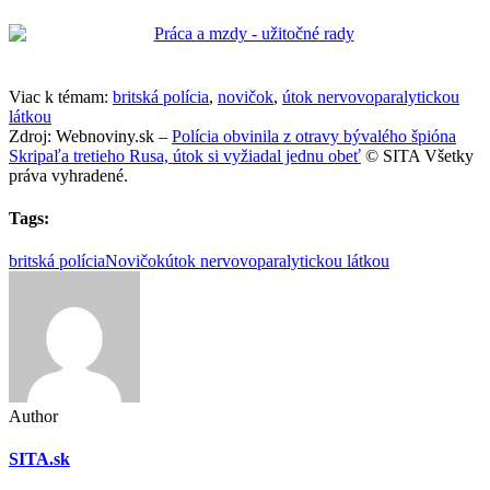
Viac k témam:
britská polícia
,
novičok
,
útok nervovoparalytickou
látkou
Zdroj: Webnoviny.sk –
Polícia obvinila z otravy bývalého špióna
Skripaľa tretieho Rusa, útok si vyžiadal jednu obeť
© SITA Všetky
práva vyhradené.
Tags:
britská polícia
Novičok
útok nervovoparalytickou látkou
Author
SITA.sk