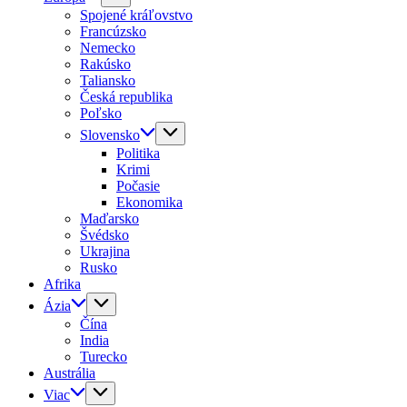
Spojené kráľovstvo
Francúzsko
Nemecko
Rakúsko
Taliansko
Česká republika
Poľsko
Slovensko
Politika
Krimi
Počasie
Ekonomika
Maďarsko
Švédsko
Ukrajina
Rusko
Afrika
Ázia
Čína
India
Turecko
Austrália
Viac