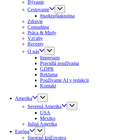
Bývanie
Cestovanie
#najkrajšiakrajina
Zdravie
Consulting
Práca & Mzdy
Vzťahy
Recepty
O nás
Impresum
Pravidlá používania
GDPR
Reklama
Používanie AI v redakcii
Kontakt
Amerika
Severná Amerika
USA
Mexiko
Južná Amerika
Európa
Spojené kráľovstvo