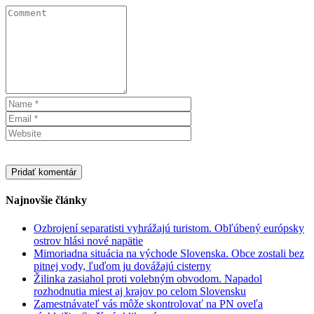
Najnovšie články
Ozbrojení separatisti vyhrážajú turistom. Obľúbený európsky
ostrov hlási nové napätie
Mimoriadna situácia na východe Slovenska. Obce zostali bez
pitnej vody, ľuďom ju dovážajú cisterny
Žilinka zasiahol proti volebným obvodom. Napadol
rozhodnutia miest aj krajov po celom Slovensku
Zamestnávateľ vás môže skontrolovať na PN oveľa