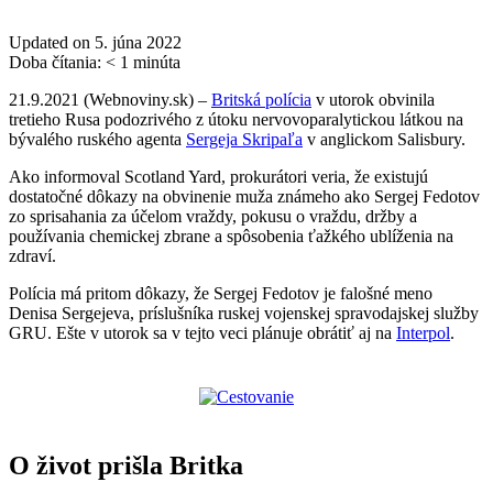
Updated on 5. júna 2022
Doba čítania:
< 1
minúta
21.9.2021 (Webnoviny.sk) –
Britská polícia
v utorok obvinila
tretieho Rusa podozrivého z útoku nervovoparalytickou látkou na
bývalého ruského agenta
Sergeja Skripaľa
v anglickom Salisbury.
Ako informoval Scotland Yard, prokurátori veria, že existujú
dostatočné dôkazy na obvinenie muža známeho ako Sergej Fedotov
zo sprisahania za účelom vraždy, pokusu o vraždu, držby a
používania chemickej zbrane a spôsobenia ťažkého ublíženia na
zdraví.
Polícia má pritom dôkazy, že Sergej Fedotov je falošné meno
Denisa Sergejeva, príslušníka ruskej vojenskej spravodajskej služby
GRU. Ešte v utorok sa v tejto veci plánuje obrátiť aj na
Interpol
.
O život prišla Britka