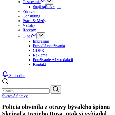
Cestovanie
#najkrajšiakrajina
Zdravie
Consulting
Práca & Mzdy
Vzťahy
Recepty
O nás
Impresum
Pravidlá používania
GDPR
Reklama
Používanie AI v redakcii
Kontakt
Subscribe
Close
Search
Search
Svetové Správy
Polícia obvinila z otravy bývalého špióna
Skripaľa tretieho Rusa, útok si vyžiadal