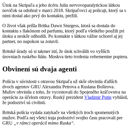
Útok na Skripaľa a jeho dcéru Juliu nervovoparalytickou látkou
novičok sa odohral v marci 2018. Skripaľovci aj policajt, ktorý sa s
nimi dostal ako prvý do kontaktu, prežili.
O život však prišla Britka Dawn Sturgess, ktorá sa dostala do
kontaktu s flakónom od parfumu, ktorý podľa všetkého použili pri
útoku a neskôr odhodili. Po kontakte s látkou vážne ochorel aj jej
partner, no napokon sa zotavil.
Britské úrady sú si takmer istí, že útok schválili vo vyšších
úrovniach ruského štátu. Moskva tieto tvrdenia vehementne popiera.
Obvinení sú dvaja agenti
Polícia v súvislosti s otravou Skripaľa už skôr obvinila ďalších
dvoch agentov GRU Alexandra Petrova a Ruslana Boširova.
Mužov obvinila z toho, že vycestovali do Spojeného kráľovstva na
operáciu za účelom otravy. Ruský prezident
Vladimir Putin
vyhlásil,
že podozriví sú civilisti.
Britská polícia vydala zatykače na všetkých troch spomenutých
mužov. Podľa nej všetci traja podozriví svojho času pracovali pre
GRU
„v rámci operácií mimo Ruska“.