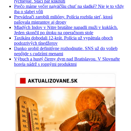
rýchlejšie. Stačí pár kliknutí
Prečo máme večer najväčšiu chuť na sladké? Nie je to vždy
iba o slabej vôli
Prevádzači zarobili milióny. Polícia rozbila sieť, ktorá
pašovala migrantov aj drogy
Mladých Indov v Nitre brutálne napadli muži v kuklách.
Jeden skončil po útoku na operačnom stole
Taxikára dobodali 12-krát. Polícia už vypátrala oboch
podozrivých tínedžerov
Danko urobil definitívne rozhodnutie. SNS už do volieb
nepôjde s cudzími menami
Výbuch a hustý čierny dym nad Bratislavou. V Slovnafte
horela nádrž s ropnými produktmi