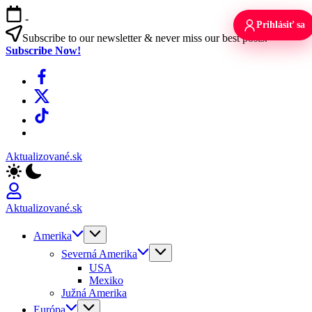
Skip
-
to
Prihlásiť sa
content
Subscribe to our newsletter & never miss our best posts.
Subscribe Now!
Facebook
X
TikTok
WhatsApp
Aktualizované.sk
Aktualizované.sk
Amerika
Severná Amerika
USA
Mexiko
Južná Amerika
Európa