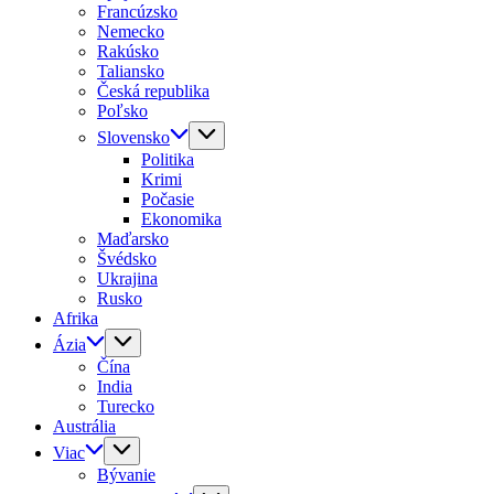
Francúzsko
Nemecko
Rakúsko
Taliansko
Česká republika
Poľsko
Slovensko
Politika
Krimi
Počasie
Ekonomika
Maďarsko
Švédsko
Ukrajina
Rusko
Afrika
Ázia
Čína
India
Turecko
Austrália
Viac
Bývanie