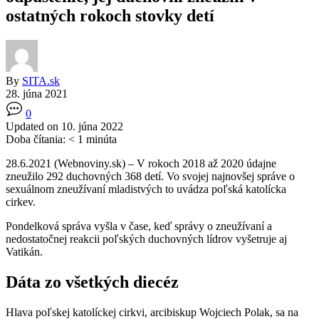
ostatných rokoch stovky detí
By
SITA.sk
28. júna 2021
0
Updated on 10. júna 2022
Doba čítania:
< 1
minúta
28.6.2021 (Webnoviny.sk) – V rokoch 2018 až 2020 údajne
zneužilo 292 duchovných 368 detí. Vo svojej najnovšej správe o
sexuálnom zneužívaní mladistvých to uvádza poľská katolícka
cirkev.
Pondelková správa vyšla v čase, keď správy o zneužívaní a
nedostatočnej reakcii poľských duchovných lídrov vyšetruje aj
Vatikán.
Dáta zo všetkých diecéz
Hlava poľskej katolíckej cirkvi, arcibiskup Wojciech Polak, sa na