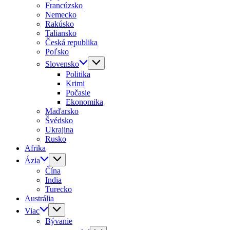
Francúzsko
Nemecko
Rakúsko
Taliansko
Česká republika
Poľsko
Slovensko
Politika
Krimi
Počasie
Ekonomika
Maďarsko
Švédsko
Ukrajina
Rusko
Afrika
Ázia
Čína
India
Turecko
Austrália
Viac
Bývanie