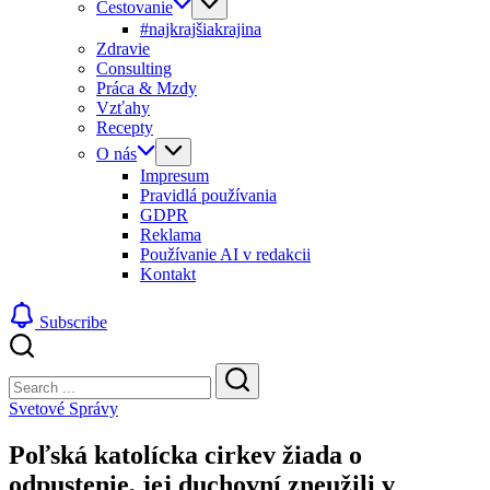
Cestovanie
#najkrajšiakrajina
Zdravie
Consulting
Práca & Mzdy
Vzťahy
Recepty
O nás
Impresum
Pravidlá používania
GDPR
Reklama
Používanie AI v redakcii
Kontakt
Subscribe
Close
Search
Search
Svetové Správy
Poľská katolícka cirkev žiada o
odpustenie, jej duchovní zneužili v