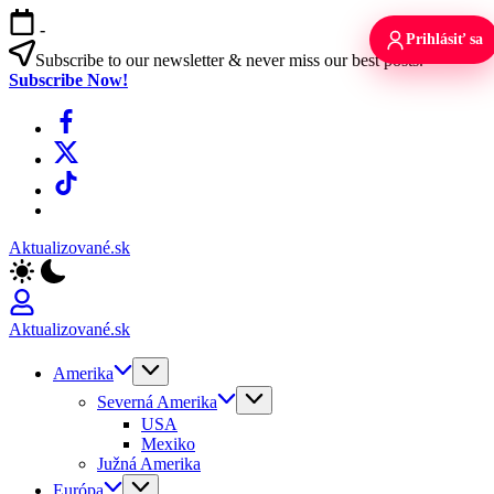
Skip
-
to
Prihlásiť sa
content
Subscribe to our newsletter & never miss our best posts.
Subscribe Now!
Facebook
X
TikTok
WhatsApp
Aktualizované.sk
Aktualizované.sk
Amerika
Severná Amerika
USA
Mexiko
Južná Amerika
Európa