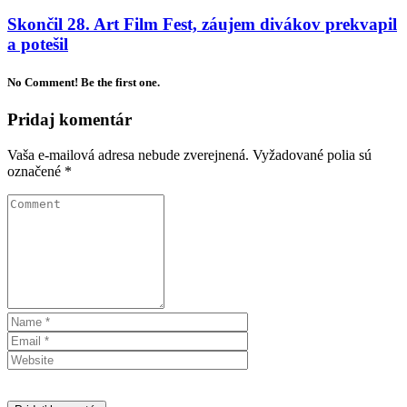
Skončil 28. Art Film Fest, záujem divákov prekvapil
a potešil
No Comment! Be the first one.
Pridaj komentár
Vaša e-mailová adresa nebude zverejnená.
Vyžadované polia sú
označené
*