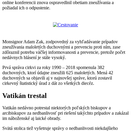
online konferencii znova ospravedlnil obetiam zneužívania a
požiadal ich o odpustenie.
Monsignor Adam Zak, zodpovedný za vyhľadávanie prípadov
zneužívania maloletých duchovnými a prevenciu proti ním, zase
zdôraznil potrebu väčšej informovanosti a prevencie, pretože počet
nedávnych hlásení je stále vysoký.
Prvá správa cirkvi za roky 1990 – 2018 spomenula 382
duchovných, ktorí údajne zneužili 625 maloletých. Mená 42
duchovných sa objavili aj v najnovšej správe, ktorú zostavil
cirkevný štatistický úrad z dát zo všetkých diecéz.
Vatikán trestal
Vatikán nedávno potrestal niektorých poľských biskupov a
arcibiskupov za nedbanlivosť pri riešení takýchto prípadov a zakázal
im náboženské aj laické obrady.
Svätá stolica tiež vyšetruje správy o nedbanlivosti niekdajšieho