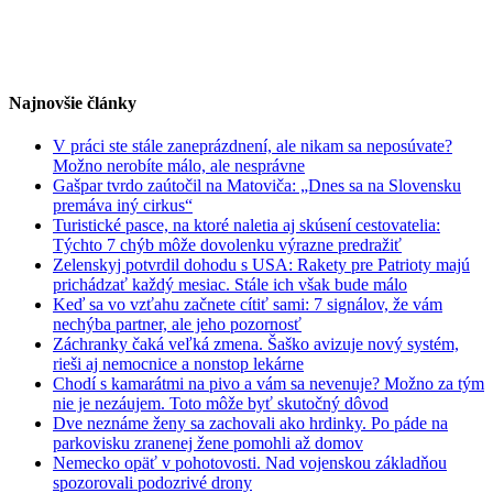
Najnovšie články
V práci ste stále zaneprázdnení, ale nikam sa neposúvate?
Možno nerobíte málo, ale nesprávne
Gašpar tvrdo zaútočil na Matoviča: „Dnes sa na Slovensku
premáva iný cirkus“
Turistické pasce, na ktoré naletia aj skúsení cestovatelia:
Týchto 7 chýb môže dovolenku výrazne predražiť
Zelenskyj potvrdil dohodu s USA: Rakety pre Patrioty majú
prichádzať každý mesiac. Stále ich však bude málo
Keď sa vo vzťahu začnete cítiť sami: 7 signálov, že vám
nechýba partner, ale jeho pozornosť
Záchranky čaká veľká zmena. Šaško avizuje nový systém,
rieši aj nemocnice a nonstop lekárne
Chodí s kamarátmi na pivo a vám sa nevenuje? Možno za tým
nie je nezáujem. Toto môže byť skutočný dôvod
Dve neznáme ženy sa zachovali ako hrdinky. Po páde na
parkovisku zranenej žene pomohli až domov
Nemecko opäť v pohotovosti. Nad vojenskou základňou
spozorovali podozrivé drony