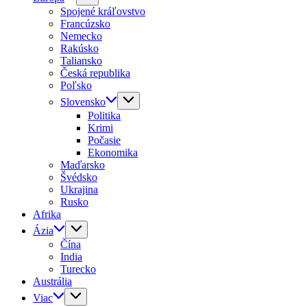
Spojené kráľovstvo
Francúzsko
Nemecko
Rakúsko
Taliansko
Česká republika
Poľsko
Slovensko
Politika
Krimi
Počasie
Ekonomika
Maďarsko
Švédsko
Ukrajina
Rusko
Afrika
Ázia
Čína
India
Turecko
Austrália
Viac