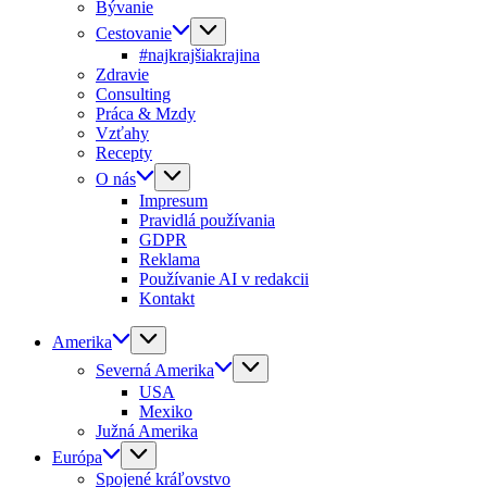
Bývanie
Cestovanie
#najkrajšiakrajina
Zdravie
Consulting
Práca & Mzdy
Vzťahy
Recepty
O nás
Impresum
Pravidlá používania
GDPR
Reklama
Používanie AI v redakcii
Kontakt
Amerika
Severná Amerika
USA
Mexiko
Južná Amerika
Európa
Spojené kráľovstvo