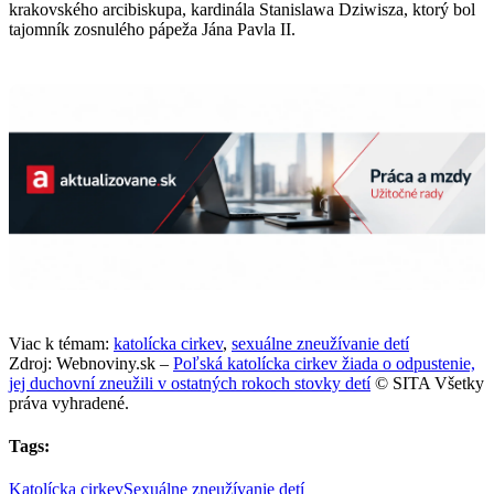
krakovského arcibiskupa, kardinála Stanislawa Dziwisza, ktorý bol
tajomník zosnulého pápeža Jána Pavla II.
Viac k témam:
katolícka cirkev
,
sexuálne zneužívanie detí
Zdroj: Webnoviny.sk –
Poľská katolícka cirkev žiada o odpustenie,
jej duchovní zneužili v ostatných rokoch stovky detí
© SITA Všetky
práva vyhradené.
Tags:
Katolícka cirkev
Sexuálne zneužívanie detí