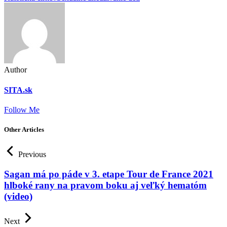
Author
SITA.sk
Follow Me
Other Articles
Previous
Sagan má po páde v 3. etape Tour de France 2021
hlboké rany na pravom boku aj veľký hematóm
(video)
Next