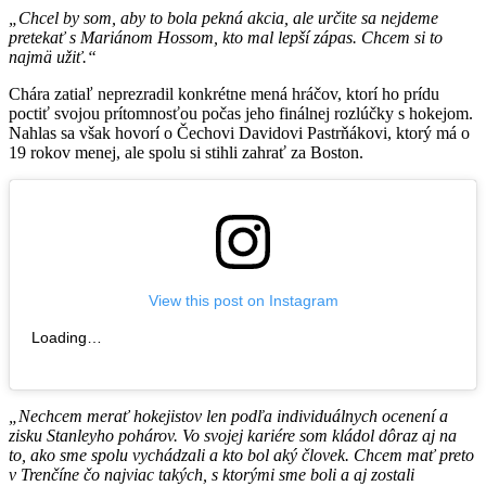
„Chcel by som, aby to bola pekná akcia, ale určite sa nejdeme
pretekať s Mariánom Hossom, kto mal lepší zápas. Chcem si to
najmä užiť.“
Chára zatiaľ neprezradil konkrétne mená hráčov, ktorí ho prídu
poctiť svojou prítomnosťou počas jeho finálnej rozlúčky s hokejom.
Nahlas sa však hovorí o Čechovi Davidovi Pastrňákovi, ktorý má o
19 rokov menej, ale spolu si stihli zahrať za Boston.
View this post on Instagram
Loading…
„Nechcem merať hokejistov len podľa individuálnych ocenení a
zisku Stanleyho pohárov. Vo svojej kariére som kládol dôraz aj na
to, ako sme spolu vychádzali a kto bol aký človek. Chcem mať preto
v Trenčíne čo najviac takých, s ktorými sme boli a aj zostali