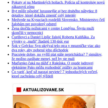
Pokuty aj na Martinských holiach. Polícia už kontroluje novú
zákazovú zónu
Byt môže pôsobiť luxusnejšie aj bez drahého nábytku: 8
detailov, ktoré dokážu zmeniť celý interiér
Medvede na Kysuciach rozdelili Slovensko. Ministerstvo čelí
žalobám pre povolený odstrel
Žena útočila nožnicami v centre Londýna. Štyria muži
skončili v nemocnici
Čurillovci a Daniel Lipšic žalujú Roberta Kaliňáka. Za
výroky o „mafii“ žiadajú 130-tisíc eur
Šok v Grécku: Syn ukrýval telo otca v mrazničke viac ako
dva roky, aby poberal jeho dôchodok
Pracujete dobre, no vyšší plat stále neprichádza? 7 signálov,
že možno zarábate menej, než by ste mali
Maďarsko čaká na dážď z Rakúska. O osude jadrovej
elektrárne Paks môžu rozhodnúť zrážky za hranicami
Čo variť, keď už naozaj neviete? 7 jednoduchých večerí,
ktoré zachránia celý týždeň