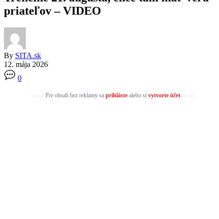
priateľov – VIDEO
By
SITA.sk
12. mája 2026
0
Pre obsah bez reklamy sa
prihláste
alebo si
vytvorte účet
.