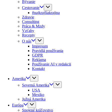
Bývanie
Cestovanie
#najkrajšiakrajina
Zdravie
Consulting
Práca & Mzdy
Vzťahy
Recepty
O nás
Impresum
Pravidlá používania
GDPR
Reklama
Používanie AI v redakcii
Kontakt
Amerika
Severná Amerika
USA
Mexiko
Južná Amerika
Európa
Spojené kráľovstvo