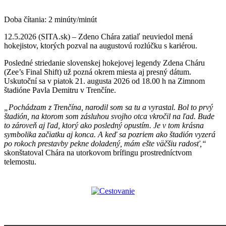
Doba čítania:
2
minúty/minút
12.5.2026 (SITA.sk) – Zdeno Chára zatiaľ neuviedol mená
hokejistov, ktorých pozval na augustovú rozlúčku s kariérou.
Posledné striedanie slovenskej hokejovej legendy Zdena Cháru
(Zee’s Final Shift) už pozná okrem miesta aj presný dátum.
Uskutoční sa v piatok 21. augusta 2026 od 18.00 h na Zimnom
štadióne Pavla Demitru v Trenčíne.
„Pochádzam z Trenčína, narodil som sa tu a vyrastal. Bol to prvý
štadión, na ktorom som zásluhou svojho otca vkročil na ľad. Bude
to zároveň aj ľad, ktorý ako posledný opustím. Je v tom krásna
symbolika začiatku aj konca. A keď sa pozriem ako štadión vyzerá
po rokoch prestavby pekne doladený, mám ešte väčšiu radosť,“
skonštatoval Chára na utorkovom brífingu prostredníctvom
telemostu.