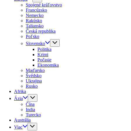
Spojené kráľovstvo
Francúzsko
Nemecko
Rakúsko
Taliansko
Česká republika
Poľsko
Slovensko
Politika
Krimi
Počasie
Ekonomika
Maďarsko
Švédsko
Ukrajina
Rusko
Afrika
Ázia
Čína
India
Turecko
Austrália
Viac