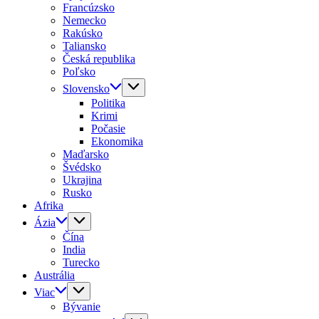
Francúzsko
Nemecko
Rakúsko
Taliansko
Česká republika
Poľsko
Slovensko
Politika
Krimi
Počasie
Ekonomika
Maďarsko
Švédsko
Ukrajina
Rusko
Afrika
Ázia
Čína
India
Turecko
Austrália
Viac
Bývanie