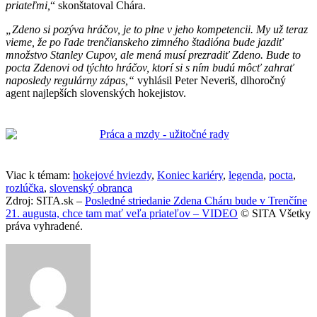
priateľmi,
“ skonštatoval Chára.
„Zdeno si pozýva hráčov, je to plne v jeho kompetencii. My už teraz
vieme, že po ľade trenčianskeho zimného štadióna bude jazdiť
množstvo Stanley Cupov, ale mená musí prezradiť Zdeno. Bude to
pocta Zdenovi od týchto hráčov, ktorí si s ním budú môcť zahrať
naposledy regulárny zápas,“
vyhlásil Peter Neveriš, dlhoročný
agent najlepších slovenských hokejistov.
Viac k témam:
hokejové hviezdy
,
Koniec kariéry
,
legenda
,
pocta
,
rozlúčka
,
slovenský obranca
Zdroj: SITA.sk –
Posledné striedanie Zdena Cháru bude v Trenčíne
21. augusta, chce tam mať veľa priateľov – VIDEO
© SITA Všetky
práva vyhradené.