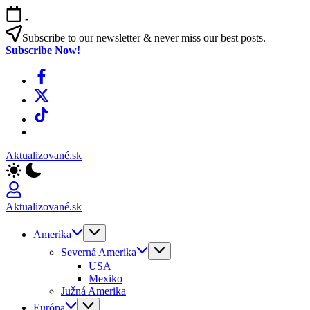
Skip
-
to
content
Subscribe to our newsletter & never miss our best posts.
Subscribe Now!
Facebook
X
TikTok
WhatsApp
Aktualizované.sk
Aktualizované.sk
Amerika
Severná Amerika
USA
Mexiko
Južná Amerika
Európa