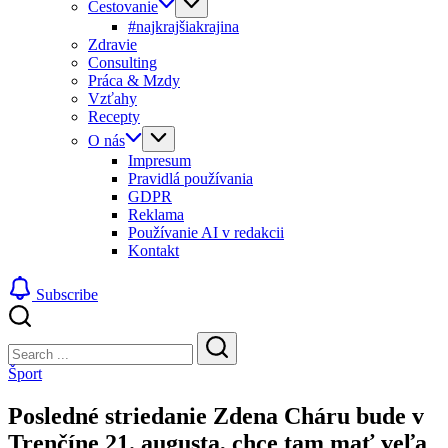
Cestovanie
#najkrajšiakrajina
Zdravie
Consulting
Práca & Mzdy
Vzťahy
Recepty
O nás
Impresum
Pravidlá používania
GDPR
Reklama
Používanie AI v redakcii
Kontakt
Subscribe
Close
Search
Search
Šport
Posledné striedanie Zdena Cháru bude v
Trenčíne 21. augusta, chce tam mať veľa