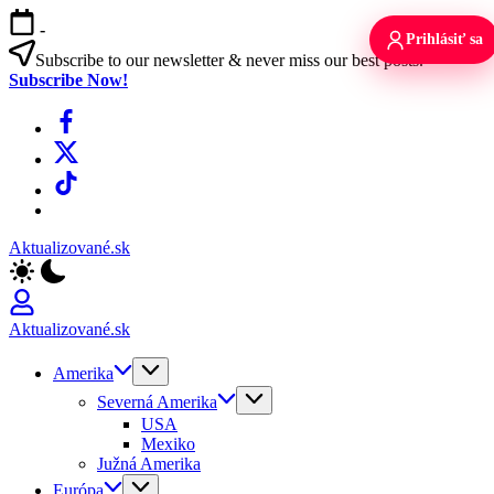
Skip
-
to
Prihlásiť sa
content
Subscribe to our newsletter & never miss our best posts.
Subscribe Now!
Facebook
X
TikTok
WhatsApp
Aktualizované.sk
Aktualizované.sk
Amerika
Severná Amerika
USA
Mexiko
Južná Amerika
Európa