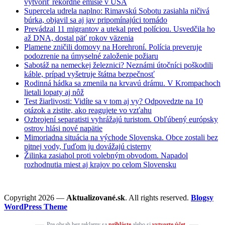
vytvoriť rekordné emisie v USA
Supercela udrela naplno: Rimavskú Sobotu zasiahla ničivá
búrka, objavil sa aj jav pripomínajúci tornádo
Prevádzal 11 migrantov a utekal pred políciou. Usvedčila ho
až DNA, dostal päť rokov väzenia
Plamene zničili domovy na Horehroní. Polícia preveruje
podozrenie na úmyselné založenie požiaru
Sabotáž na nemeckej železnici? Neznámi útočníci poškodili
káble, prípad vyšetruje štátna bezpečnosť
Rodinná hádka sa zmenila na krvavú drámu. V Krompachoch
lietali lopaty aj nôž
Test žiarlivosti: Vidíte sa v tom aj vy? Odpovedzte na 10
otázok a zistite, ako reagujete vo vzťahu
Ozbrojení separatisti vyhrážajú turistom. Obľúbený európsky
ostrov hlási nové napätie
Mimoriadna situácia na východe Slovenska. Obce zostali bez
pitnej vody, ľuďom ju dovážajú cisterny
Žilinka zasiahol proti volebným obvodom. Napadol
rozhodnutia miest aj krajov po celom Slovensku
Copyright 2026 —
Aktualizované.sk
. All rights reserved.
Blogsy
WordPress Theme
Pre obsah bez reklamy sa
prihláste
alebo si
vytvorte účet
.