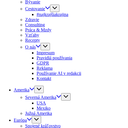
Bývanie
Cestovanie
#najkrajšiakrajina
Zdravie
Consulting
Práca & Mzdy
Vzťahy
Recepty
O nás
Impresum
Pravidlá používania
GDPR
Reklama
Používanie AI v redakcii
Kontakt
Amerika
Severná Amerika
USA
Mexiko
Južná Amerika
Európa
Spojené kráľovstvo