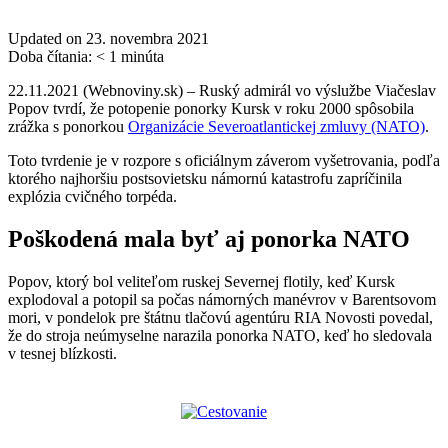
Updated on 23. novembra 2021
Doba čítania:
< 1
minúta
22.11.2021 (Webnoviny.sk) – Ruský admirál vo výslužbe Viačeslav
Popov tvrdí, že potopenie ponorky Kursk v roku 2000 spôsobila
zrážka s ponorkou
Organizácie Severoatlantickej zmluvy (NATO)
.
Toto tvrdenie je v rozpore s oficiálnym záverom vyšetrovania, podľa
ktorého najhoršiu postsovietsku námornú katastrofu zapríčinila
explózia cvičného torpéda.
Poškodená mala byť aj ponorka NATO
Popov, ktorý bol veliteľom ruskej Severnej flotily, keď Kursk
explodoval a potopil sa počas námorných manévrov v Barentsovom
mori, v pondelok pre štátnu tlačovú agentúru RIA Novosti povedal,
že do stroja neúmyselne narazila ponorka NATO, keď ho sledovala
v tesnej blízkosti.