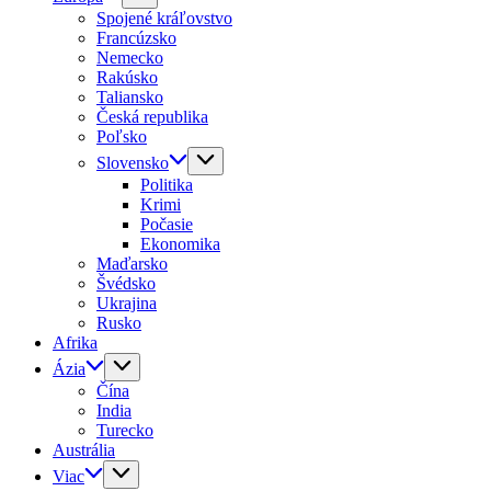
Spojené kráľovstvo
Francúzsko
Nemecko
Rakúsko
Taliansko
Česká republika
Poľsko
Slovensko
Politika
Krimi
Počasie
Ekonomika
Maďarsko
Švédsko
Ukrajina
Rusko
Afrika
Ázia
Čína
India
Turecko
Austrália
Viac