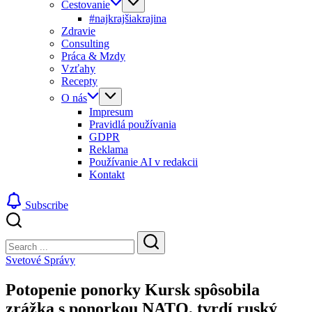
Cestovanie
#najkrajšiakrajina
Zdravie
Consulting
Práca & Mzdy
Vzťahy
Recepty
O nás
Impresum
Pravidlá používania
GDPR
Reklama
Používanie AI v redakcii
Kontakt
Subscribe
Close
Search
Search
Svetové Správy
Potopenie ponorky Kursk spôsobila
zrážka s ponorkou NATO, tvrdí ruský