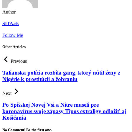
Author
SITA.sk
Follow Me
Other Articles
Previous
Talianska polícia rozbila gang, ktorý nútil ženy z
Nigérie k prostitúcii a žobraniu
Next
Po Spišskej Novej Vsi a Nitre museli pre
koronavírus svoje zápasy Tipos extraligy odložiť aj
Košičania
No Comment! Be the first one.