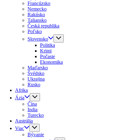
Francúzsko
Nemecko
Rakúsko
Taliansko
Česká republika
Poľsko
Slovensko
Politika
Krimi
Počasie
Ekonomika
Maďarsko
Švédsko
Ukrajina
Rusko
Afrika
Ázia
Čína
India
Turecko
Austrália
Viac
Bývanie