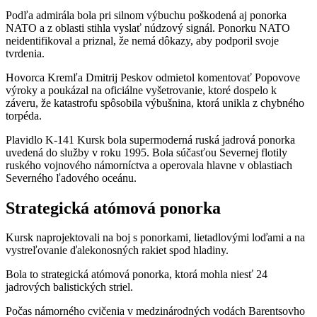
Podľa admirála bola pri silnom výbuchu poškodená aj ponorka
NATO a z oblasti stihla vyslať núdzový signál. Ponorku NATO
neidentifikoval a priznal, že nemá dôkazy, aby podporil svoje
tvrdenia.
Hovorca Kremľa Dmitrij Peskov odmietol komentovať Popovove
výroky a poukázal na oficiálne vyšetrovanie, ktoré dospelo k
záveru, že katastrofu spôsobila výbušnina, ktorá unikla z chybného
torpéda.
Plavidlo K-141 Kursk bola supermoderná ruská jadrová ponorka
uvedená do služby v roku 1995. Bola súčasťou Severnej flotily
ruského vojnového námorníctva a operovala hlavne v oblastiach
Severného ľadového oceánu.
Strategická atómová ponorka
Kursk naprojektovali na boj s ponorkami, lietadlovými loďami a na
vystreľovanie ďalekonosných rakiet spod hladiny.
Bola to strategická atómová ponorka, ktorá mohla niesť 24
jadrových balistických striel.
Počas námorného cvičenia v medzinárodných vodách Barentsovho