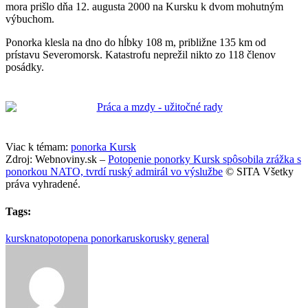
mora prišlo dňa 12. augusta 2000 na Kursku k dvom mohutným
výbuchom.
Ponorka klesla na dno do hĺbky 108 m, približne 135 km od
prístavu Severomorsk. Katastrofu neprežil nikto zo 118 členov
posádky.
Viac k témam:
ponorka Kursk
Zdroj: Webnoviny.sk –
Potopenie ponorky Kursk spôsobila zrážka s
ponorkou NATO, tvrdí ruský admirál vo výslužbe
© SITA Všetky
práva vyhradené.
Tags:
kursk
nato
potopena ponorka
rusko
rusky general