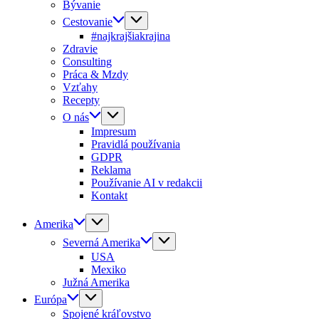
Bývanie
Cestovanie
#najkrajšiakrajina
Zdravie
Consulting
Práca & Mzdy
Vzťahy
Recepty
O nás
Impresum
Pravidlá používania
GDPR
Reklama
Používanie AI v redakcii
Kontakt
Amerika
Severná Amerika
USA
Mexiko
Južná Amerika
Európa
Spojené kráľovstvo