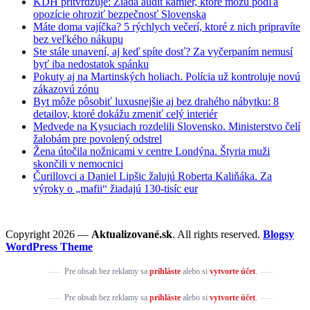
KDH pritvrdzuje: Žiada audit kamier, ktoré môžu podľa
opozície ohroziť bezpečnosť Slovenska
Máte doma vajíčka? 5 rýchlych večerí, ktoré z nich pripravíte
bez veľkého nákupu
Ste stále unavení, aj keď spíte dosť? Za vyčerpaním nemusí
byť iba nedostatok spánku
Pokuty aj na Martinských holiach. Polícia už kontroluje novú
zákazovú zónu
Byt môže pôsobiť luxusnejšie aj bez drahého nábytku: 8
detailov, ktoré dokážu zmeniť celý interiér
Medvede na Kysuciach rozdelili Slovensko. Ministerstvo čelí
žalobám pre povolený odstrel
Žena útočila nožnicami v centre Londýna. Štyria muži
skončili v nemocnici
Čurillovci a Daniel Lipšic žalujú Roberta Kaliňáka. Za
výroky o „mafii“ žiadajú 130-tisíc eur
Copyright 2026 —
Aktualizované.sk
. All rights reserved.
Blogsy
WordPress Theme
Pre obsah bez reklamy sa
prihláste
alebo si
vytvorte účet
.