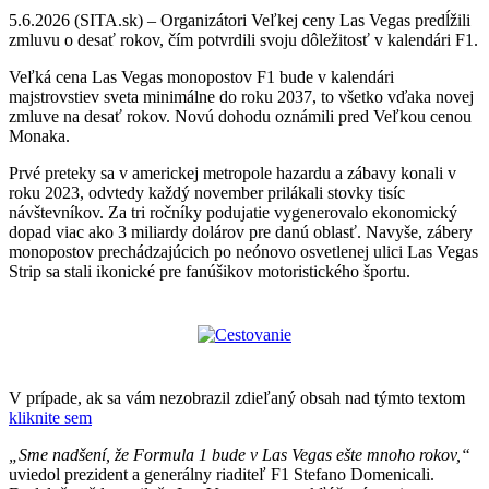
5.6.2026 (SITA.sk) – Organizátori Veľkej ceny Las Vegas predĺžili
zmluvu o desať rokov, čím potvrdili svoju dôležitosť v kalendári F1.
Veľká cena Las Vegas monopostov F1 bude v kalendári
majstrovstiev sveta minimálne do roku 2037, to všetko vďaka novej
zmluve na desať rokov. Novú dohodu oznámili pred Veľkou cenou
Monaka.
Prvé preteky sa v americkej metropole hazardu a zábavy konali v
roku 2023, odvtedy každý november prilákali stovky tisíc
návštevníkov. Za tri ročníky podujatie vygenerovalo ekonomický
dopad viac ako 3 miliardy dolárov pre danú oblasť. Navyše, zábery
monopostov prechádzajúcich po neónovo osvetlenej ulici Las Vegas
Strip sa stali ikonické pre fanúšikov motoristického športu.
V prípade, ak sa vám nezobrazil zdieľaný obsah nad týmto textom
kliknite sem
„Sme nadšení, že Formula 1 bude v Las Vegas ešte mnoho rokov,“
uviedol prezident a generálny riaditeľ F1 Stefano Domenicali.