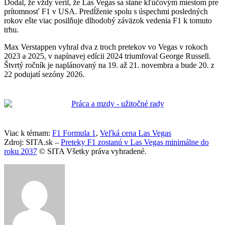
Dodal, že vždy veril, že Las Vegas sa stane kľúčovým miestom pre
prítomnosť F1 v USA. Predĺženie spolu s úspechmi posledných
rokov ešte viac posilňuje dlhodobý záväzok vedenia F1 k tomuto
trhu.
Max Verstappen vyhral dva z troch pretekov vo Vegas v rokoch
2023 a 2025, v napínavej edícii 2024 triumfoval George Russell.
Štvrtý ročník je naplánovaný na 19. až 21. novembra a bude 20. z
22 podujatí sezóny 2026.
Viac k témam:
F1 Formula 1
,
Veľká cena Las Vegas
Zdroj: SITA.sk –
Preteky F1 zostanú v Las Vegas minimálne do
roku 2037
© SITA Všetky práva vyhradené.