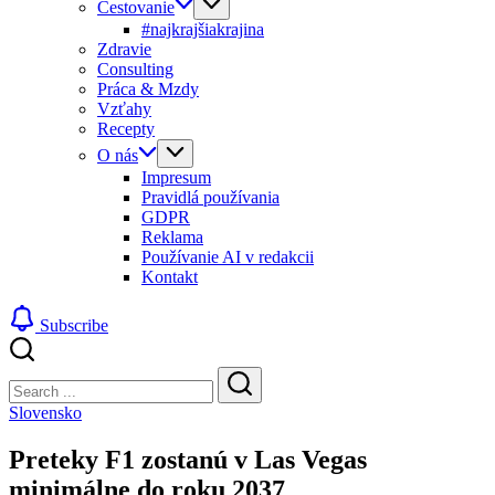
Cestovanie
#najkrajšiakrajina
Zdravie
Consulting
Práca & Mzdy
Vzťahy
Recepty
O nás
Impresum
Pravidlá používania
GDPR
Reklama
Používanie AI v redakcii
Kontakt
Subscribe
Close
Search
Search
Slovensko
Preteky F1 zostanú v Las Vegas
minimálne do roku 2037