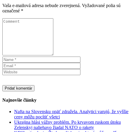
Vaša e-mailová adresa nebude zverejnená.
Vyžadované polia sú
označené
*
Najnovšie články
Nafta na Slovensku opäť zdražela. Analytici varujú, že vyššie
ceny môžu pocítiť všetci
Ukrajina hlási vážny problém. Po krvavom ruskom útoku
Zelenskyj naliehavo žiadal NATO o rakety