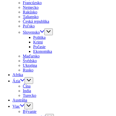
Francúzsko
Nemecko
Rakúsko
Taliansko
Česká republika
Poľsko
Slovensko
Politika
Krimi
Počasie
Ekonomika
Maďarsko
Švédsko
Ukrajina
Rusko
Afrika
Ázia
Čína
India
Turecko
Austrália
Viac
Bývanie