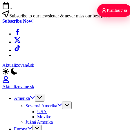
Skip
-
to
Prihlásiť sa
content
Subscribe to our newsletter & never miss our best posts.
Subscribe Now!
Facebook
X
TikTok
WhatsApp
Aktualizované.sk
Aktualizované.sk
Amerika
Severná Amerika
USA
Mexiko
Južná Amerika
Európa