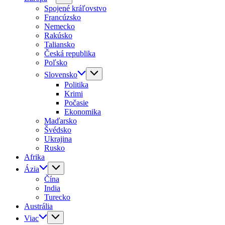
Spojené kráľovstvo
Francúzsko
Nemecko
Rakúsko
Taliansko
Česká republika
Poľsko
Slovensko
Politika
Krimi
Počasie
Ekonomika
Maďarsko
Švédsko
Ukrajina
Rusko
Afrika
Ázia
Čína
India
Turecko
Austrália
Viac