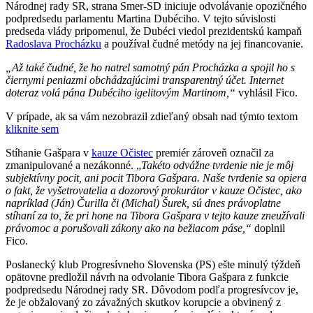
Národnej rady SR, strana Smer-SD iniciuje odvolávanie opozičného
podpredsedu parlamentu Martina Dubéciho. V tejto súvislosti
predseda vlády pripomenul, že Dubéci viedol prezidentskú kampaň
Radoslava Procházku
a používal čudné metódy na jej financovanie.
„Až také čudné, že ho natrel samotný pán Procházka a spojil ho s
čiernymi peniazmi obchádzajúcimi transparentný účet. Internet
doteraz volá pána Dubéciho igelitovým Martinom,“
vyhlásil Fico.
V prípade, ak sa vám nezobrazil zdieľaný obsah nad týmto textom
kliknite sem
Stíhanie Gašpara v
kauze Očistec
premiér zároveň označil za
zmanipulované a nezákonné. „
Takéto odvážne tvrdenie nie je môj
subjektívny pocit, ani pocit Tibora Gašpara. Naše tvrdenie sa opiera
o fakt, že vyšetrovatelia a dozorový prokurátor v kauze Očistec, ako
napríklad (Ján) Čurilla či (Michal) Šurek, sú dnes právoplatne
stíhaní za to, že pri hone na Tibora Gašpara v tejto kauze zneužívali
právomoc a porušovali zákony ako na bežiacom páse,“
doplnil
Fico.
Poslanecký klub Progresívneho Slovenska (PS) ešte minulý týždeň
opätovne predložil návrh na odvolanie Tibora Gašpara z funkcie
podpredsedu Národnej rady SR. Dôvodom podľa progresívcov je,
že je obžalovaný zo závažných skutkov korupcie a obvinený z