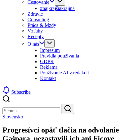
Cestovanie
#najkrajšiakrajina
Zdravie
Consulting
Práca & Mzdy
Vzťahy
Recepty
O nás
Impresum
Pravidlá používania
GDPR
Reklama
Používanie AI v redakcii
Kontakt
Subscribe
Close
Search
Search
Slovensko
Progresívci opäť tlačia na odvolanie
Gašpara, nezastavili ich ani Ficove