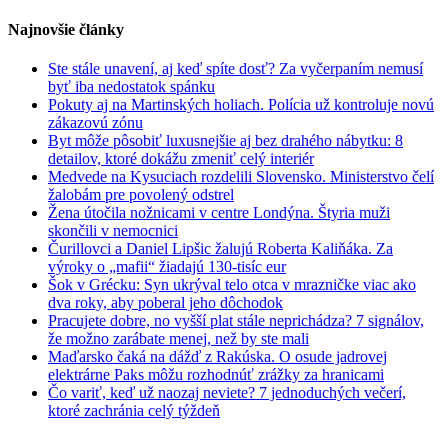
Najnovšie články
Ste stále unavení, aj keď spíte dosť? Za vyčerpaním nemusí
byť iba nedostatok spánku
Pokuty aj na Martinských holiach. Polícia už kontroluje novú
zákazovú zónu
Byt môže pôsobiť luxusnejšie aj bez drahého nábytku: 8
detailov, ktoré dokážu zmeniť celý interiér
Medvede na Kysuciach rozdelili Slovensko. Ministerstvo čelí
žalobám pre povolený odstrel
Žena útočila nožnicami v centre Londýna. Štyria muži
skončili v nemocnici
Čurillovci a Daniel Lipšic žalujú Roberta Kaliňáka. Za
výroky o „mafii“ žiadajú 130-tisíc eur
Šok v Grécku: Syn ukrýval telo otca v mrazničke viac ako
dva roky, aby poberal jeho dôchodok
Pracujete dobre, no vyšší plat stále neprichádza? 7 signálov,
že možno zarábate menej, než by ste mali
Maďarsko čaká na dážď z Rakúska. O osude jadrovej
elektrárne Paks môžu rozhodnúť zrážky za hranicami
Čo variť, keď už naozaj neviete? 7 jednoduchých večerí,
ktoré zachránia celý týždeň