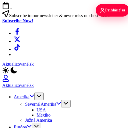
Skip
-
to
Prihlásiť sa
content
Subscribe to our newsletter & never miss our best posts.
Subscribe Now!
Facebook
X
TikTok
WhatsApp
Aktualizované.sk
Aktualizované.sk
Amerika
Severná Amerika
USA
Mexiko
Južná Amerika
Európa