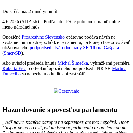
Doba čítania:
2
minúty/minút
4.6.2026 (SITA.sk) – Podľa lídra PS je potrebné chrániť dobré
meno národnej rady.
Opozičné
Progresívne Slovensko
opätovne podáva návrh na
zvolanie mimoriadnej schôdze parlamentu, na ktorej chce odvolávať
obžalovaného
podpredsedu Národnej rady SR
Tibora Gašpara
(
Smer-SD
).
Ako uviedol predseda hnutia
Michal Šimečka
, vyhrážkami premiéra
Roberta Fica
o odvolaní opozičného podpredsedu NR SR
Martina
Dubéciho
sa nenechajú odradiť ani zastrašiť.
Hazardovanie s povesťou parlamentu
„Náš návrh koalícia odkopla na september, ale toto nepočká. Tibor
Gašpar nemá čo byť podpredsedom parlamentu už ani len minútu.
Z tejto pozície sa snaží zlepšiť si svoju situáciu pred súdom, pričom