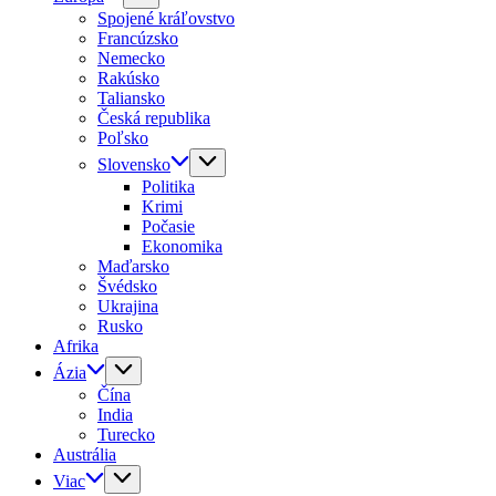
Spojené kráľovstvo
Francúzsko
Nemecko
Rakúsko
Taliansko
Česká republika
Poľsko
Slovensko
Politika
Krimi
Počasie
Ekonomika
Maďarsko
Švédsko
Ukrajina
Rusko
Afrika
Ázia
Čína
India
Turecko
Austrália
Viac