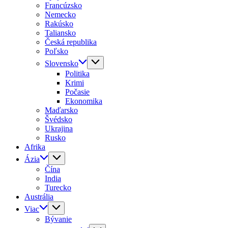
Francúzsko
Nemecko
Rakúsko
Taliansko
Česká republika
Poľsko
Slovensko
Politika
Krimi
Počasie
Ekonomika
Maďarsko
Švédsko
Ukrajina
Rusko
Afrika
Ázia
Čína
India
Turecko
Austrália
Viac
Bývanie