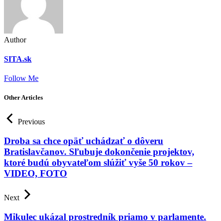
Author
SITA.sk
Follow Me
Other Articles
Previous
Droba sa chce opäť uchádzať o dôveru
Bratislavčanov. Sľubuje dokončenie projektov,
ktoré budú obyvateľom slúžiť vyše 50 rokov –
VIDEO, FOTO
Next
Mikulec ukázal prostredník priamo v parlamente.