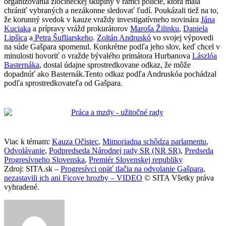
organizovania zločineckej skupiny v rámci polície, ktorá mala
chrániť vybraných a nezákonne sledovať ľudí. Poukázali tiež na to,
že korunný svedok v kauze vraždy investigatívneho novinára
Jána
Kuciaka
a prípravy vrážd prokurátorov
Maroša Žilinku
,
Daniela
Lipšica
a
Petra Šufliarskeho
.
Zoltán Andruskó
vo svojej výpovedi
na súde Gašpara spomenul. Konkrétne podľa jeho slov, keď chcel v
minulosti hovoriť o vražde bývalého primátora Hurbanova
Lászlóa
Basternáka
, dostal údajne sprostredkovane odkaz, že môže
dopadnúť ako Basternák.Tento odkaz podľa Andruskóa pochádzal
podľa sprostredkovateľa od Gašpara.
Viac k témam:
Kauza Očistec
,
Mimoriadna schôdza parlamentu
,
Odvolávanie
,
Podpredseda Národnej rady SR (NR SR)
,
Predseda
Progresívneho Slovenska
,
Premiér Slovenskej republiky
Zdroj: SITA.sk –
Progresívci opäť tlačia na odvolanie Gašpara,
nezastavili ich ani Ficove hrozby – VIDEO
© SITA Všetky práva
vyhradené.