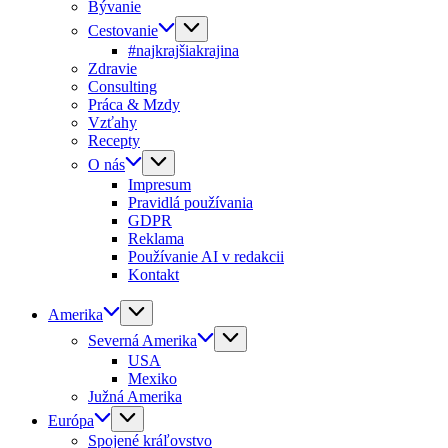
Bývanie
Cestovanie
#najkrajšiakrajina
Zdravie
Consulting
Práca & Mzdy
Vzťahy
Recepty
O nás
Impresum
Pravidlá používania
GDPR
Reklama
Používanie AI v redakcii
Kontakt
Amerika
Severná Amerika
USA
Mexiko
Južná Amerika
Európa
Spojené kráľovstvo