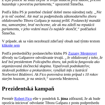
hazarduje s povesťou parlamentu,“
upozornil Šimečka.
Podľa lídra PS je potrebné chrániť dobré meno národnej rady.
„Nie
je to nič osobné. Ale mať za podpredsedu zákonodarného zboru
obžalovaného Tibora Gaš
para je
naozaj príliš. Poslanecký mandát
mu, samozrejme, brať nechceme, ale ak mu záleží na reputácii
parlamentu, v jeho vedení musí čo najskôr skončiť,“
podčiarkol
Šimečka.
V prípade, ak sa vám nezobrazil zdieľaný obsah nad týmto textom
kliknite sem
Podľa predsedníčky poslaneckého klubu PS
Zuzany Mesterovej
dôvody na Gašparove odvolávanie trvajú.
„Je obžalovaný z toho, že
keď bol prezidentom Policajného zboru, tak polícia fungovala ako
organizovaná zločinecká skupina. Vypaľovali podnikateľov,
sledovali politikov a prokurátorov, vynášali info z lustrácií
Norbertovi Bödörovi. Ak Fico porovnáva tento prípad s 10 rokov
starým hoaxom, je na smiech,“
uzavrela Mesterová.
Prezidentská kampaň
Premiér
Robert Fico
ešte v pondelok
1. júna
zdôraznil, že ak bude
opozícia iniciovať odvolanie Tibora Gašpara z postu podpredsedu