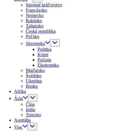
Spojené kráľovstvo
Francúzsko
Nemecko
Rakúsko
Taliansko
Česká republika
Poľsko
Slovensko
Politika
Krimi
Počasie
Ekonomika
Maďarsko
Švédsko
Ukrajina
Rusko
Afrika
Ázia
Čína
India
Turecko
Austrália
Viac