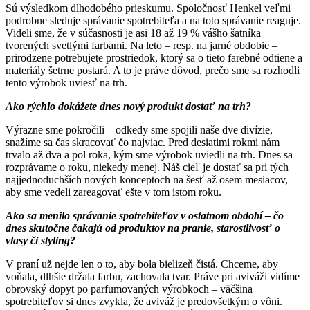
Sú výsledkom dlhodobého prieskumu. Spoločnosť Henkel veľmi
podrobne sleduje správanie spotrebiteľa a na toto správanie reaguje.
Videli sme, že v súčasnosti je asi 18 až 19 % vášho šatníka
tvorených svetlými farbami. Na leto – resp. na jarné obdobie –
prirodzene potrebujete prostriedok, ktorý sa o tieto farebné odtiene a
materiály šetrne postará. A to je práve dôvod, prečo sme sa rozhodli
tento výrobok uviesť na trh.
Ako rýchlo dokážete dnes nový produkt dostať na trh?
Výrazne sme pokročili – odkedy sme spojili naše dve divízie,
snažíme sa čas skracovať čo najviac. Pred desiatimi rokmi nám
trvalo až dva a pol roka, kým sme výrobok uviedli na trh. Dnes sa
rozprávame o roku, niekedy menej. Náš cieľ je dostať sa pri tých
najjednoduchších nových konceptoch na šesť až osem mesiacov,
aby sme vedeli zareagovať ešte v tom istom roku.
Ako sa menilo správanie spotrebiteľov v ostatnom období – čo
dnes skutočne čakajú od produktov na pranie, starostlivosť o
vlasy či styling?
V praní už nejde len o to, aby bola bielizeň čistá. Chceme, aby
voňala, dlhšie držala farbu, zachovala tvar. Práve pri aviváži vidíme
obrovský dopyt po parfumovaných výrobkoch – väčšina
spotrebiteľov si dnes zvykla, že aviváž je predovšetkým o vôni.