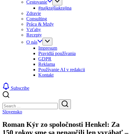
Cestovanie
#najkrajšiakrajina
Zdravie
Consulting
Práca & Mzdy
Vzťahy
Recepty
O nás
Impresum
Pravidlá používania
GDPR
Reklama
Používanie AI v redakcii
Kontakt
Subscribe
Close
Search
Search
Slovensko
Roman Kýr zo spoločnosti Henkel: Za
150 rokov sme sa nenaučili len vyrábať –