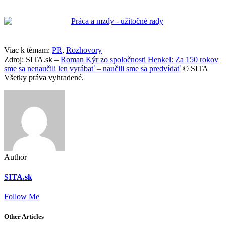
Viac k témam:
PR
,
Rozhovory
Zdroj: SITA.sk –
Roman Kýr zo spoločnosti Henkel: Za 150 rokov
sme sa nenaučili len vyrábať – naučili sme sa predvídať
© SITA
Všetky práva vyhradené.
Author
SITA.sk
Follow Me
Other Articles