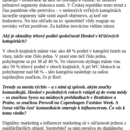
prémiové segmenty dokonca rastú. V Českej republike tento trend z
čias pandémie ešte pretrváva – v niektorých veľkých kategóriách
lacnejšie segmenty stále rastú aspoň objemovo, aj keď nie
hodnotovo. No bez ohľadu na to: spotrebiteľ vždy reaguje na
novinky veľmi pozitívne. Za každou inováciou vidíme nárast.
Aký je aktuálny trhový podiel spoločnosti Henkel v kľúčových
kategóriách?
V oboch krajinách máme viac ako 48 % podiel v kategórii farieb na
vlasy, takže sme číslo jedna. V praní sme tiež číslo jedna,
pohybujeme sa pri 38 až 40 %. Vo vlasovom stylingu máme viac
ako 50 % trhový podiel v oboch krajinách. A pri WC blokoch sa
pohybujeme nad 68 % – táto kategória nasleduje za našou
najsilnejšou značkou, čo je Bref.
Trendy sa menia rýchlo – a s nimi aj spôsob, akým značky
komunikujú. Henkel v posledných rokoch vstúpil aj do sveta módy
– so značkou Syoss na módnych prehliadkach v Bratislave a
Prahe, so značkou Perwoll na Copenhagen Fashion Week. A
čoraz väčšia časť komunikácie smeruje k influencerom. Čo vás k
tomu viedlo?
Digitálny marketing a influencer marketing sú v súčasnosti jednou z
najdôležitejších oblastí. Spotrebiteľ sa nám presúva do digitálneho