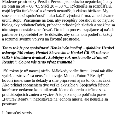
Moderné prostriedky Persil a Perwoll jednoducho nepotrebujú, aby
ste prali na 50 – 60 °C. Stačí 20 – 30 °C. Rýchlejšie sa rozpúšťajú,
majú lepšiu funkčnosť a zároveň nenarúšajú vlákna bielizne. My
sme chemická spoločnosť – ako každá výrobná firma, zanechávame
určitú stopu. Pracujeme na tom, aby receptúry obsahovali čo najviac
biologicky odbúrateľných, prípadne prírodných zložiek a snažíme sa
túto stopu neustále zmenšovať. Do tohto procesu zapájame aj našich
partnerov i spotrebiteľov. Je dôležité, aby sa na tom podieľal každý
a rozumel svojmu vplyvu na životné prostredie.
Tento rok je pre spoločnosť Henkel výnimočný – globálne Henkel
oslavuje 150 rokov, Henkel Slovensko a Henkel ČR 35 rokov a
GBS+ Bratislava dvadsať. Jubilejný rok nesie motto „Future?
Ready!“. Čo pre vás tento výraz znamená?
150 rokov je už naozaj niečo. Málokedy vidíte firmu, ktorá tak dlho
vydrží a zároveň sa neustále inovuje. Motto „Future? Ready!“
hovorí jasne: sme tu dekády a sme pripravení aj na to, čo nás čaká.
Ako príklad spomeniem dve veľké akvizície v Spojených štátoch,
ktoré sme nedávno komunikovali. Ideme dopredu a tešíme sa z
prichádzajúcich zmien a výziev. A to je z môjho pohľadu práve
„Future? Ready!“: nezostávate na jednom mieste, ale neustále sa
posúvate.
Informačný servis