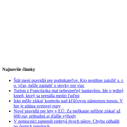
Najnovšie články
Štát mení pravidlá pre podnikateľov. Kto nestihne založiť s. r.
o. včas, môže zaplatiť o stovky eur viac
Turista z Francúzska mal nebezpečný hantavírus. Ide o jediný
kmeň, ktorý sa prenáša medzi ľuďmi
Irán môže získať kontrolu nad kľúčovou námornou trasou. V
hre je pätina svetovej ropy
Nové pravidlá pre lety v EÚ: Za meškanie môžete získať až
600 eur, pribudnú aj ďalšie výhody
V nemocnici zamenili embryá dvoch párov. Chybu odhalili
po ôsmich minútach