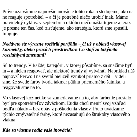
Práve uzatvárame najnovšie inovácie tohto roka a sledujeme, ako na
ne reaguje spotrebiteľ – a či je potrebné niečo urobiť inak. Máme
pravidelný cyklus: v septembri a októbri niečo naštartujeme a teraz
je presne ten čas, keď zisťujeme, ako stratégia, ktorú sme spustili,
funguje.
Nedávno ste výrazne rozšírili portfólio – či už v oblasti vlasovej
kozmetiky, alebo pracích prostriedkov. Čo stojí za takýmito
rozsiahlymi zmenami?
Sú to trendy. V každej kategórii, v ktorej pôsobíme, sa snažíme byť
in – a nielen reagovať, ale niektoré trendy aj vytvárať. Napríklad náš
najnovší Perwoll na svetlú bielizeň vznikol priamo z dát – videli
sme, že svetlé farby tvoria takmer pätinu priemerného šatníka, a
reagovali sme na to.
Vo vlasovej kozmetike sa zameriavame na to, aby farbenie prestalo
byť pre spotrebiteľov záväzkom. Ľudia chcú meniť svoj vzhľad
podľa nálady – bez obáv z poškodenia vlasov. Preto uvádzame
rýchlo zmývateľné farby, ktoré nezasahujú do štruktúry vlasového
vlákna.
Kde sa vlastne rodia vaše inovácie?