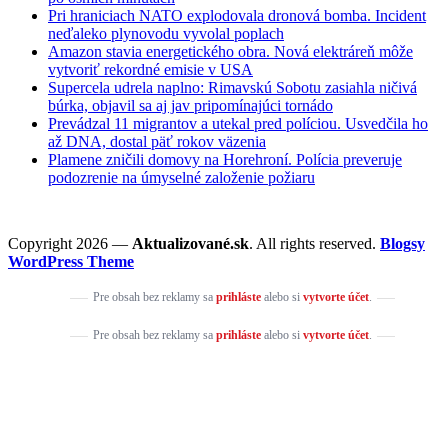
Pri hraniciach NATO explodovala dronová bomba. Incident
neďaleko plynovodu vyvolal poplach
Amazon stavia energetického obra. Nová elektráreň môže
vytvoriť rekordné emisie v USA
Supercela udrela naplno: Rimavskú Sobotu zasiahla ničivá
búrka, objavil sa aj jav pripomínajúci tornádo
Prevádzal 11 migrantov a utekal pred políciou. Usvedčila ho
až DNA, dostal päť rokov väzenia
Plamene zničili domovy na Horehroní. Polícia preveruje
podozrenie na úmyselné založenie požiaru
Copyright 2026 —
Aktualizované.sk
. All rights reserved.
Blogsy
WordPress Theme
Pre obsah bez reklamy sa
prihláste
alebo si
vytvorte účet
.