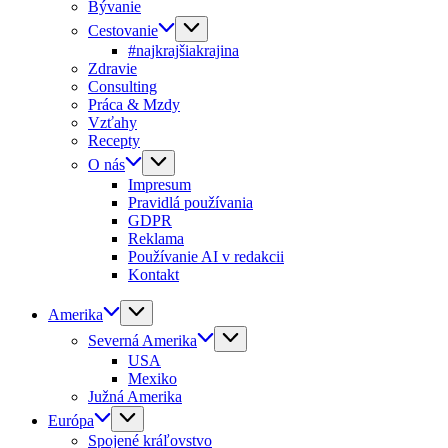
Bývanie
Cestovanie
#najkrajšiakrajina
Zdravie
Consulting
Práca & Mzdy
Vzťahy
Recepty
O nás
Impresum
Pravidlá používania
GDPR
Reklama
Používanie AI v redakcii
Kontakt
Amerika
Severná Amerika
USA
Mexiko
Južná Amerika
Európa
Spojené kráľovstvo