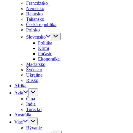
Francúzsko
Nemecko
Rakúsko
Taliansko
Česká republika
Poľsko
Slovensko
Politika
Krimi
Počasie
Ekonomika
Maďarsko
Švédsko
Ukrajina
Rusko
Afrika
Ázia
Čína
India
Turecko
Austrália
Viac
Bývanie