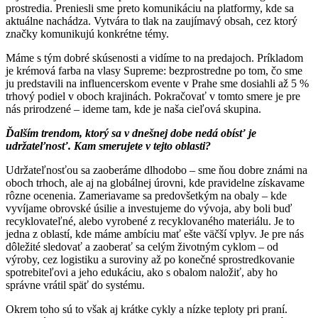
prostredia. Preniesli sme preto komunikáciu na platformy, kde sa
aktuálne nachádza. Vytvára to tlak na zaujímavý obsah, cez ktorý
značky komunikujú konkrétne témy.
Máme s tým dobré skúsenosti a vidíme to na predajoch. Príkladom
je krémová farba na vlasy Supreme: bezprostredne po tom, čo sme
ju predstavili na influencerskom evente v Prahe sme dosiahli až 5 %
trhový podiel v oboch krajinách. Pokračovať v tomto smere je pre
nás prirodzené – ideme tam, kde je naša cieľová skupina.
Ďalším trendom, ktorý sa v dnešnej dobe nedá obísť je
udržateľnosť. Kam smerujete v tejto oblasti?
Udržateľnosťou sa zaoberáme dlhodobo – sme ňou dobre známi na
oboch trhoch, ale aj na globálnej úrovni, kde pravidelne získavame
rôzne ocenenia. Zameriavame sa predovšetkým na obaly – kde
vyvíjame obrovské úsilie a investujeme do vývoja, aby boli buď
recyklovateľné, alebo vyrobené z recyklovaného materiálu. Je to
jedna z oblastí, kde máme ambíciu mať ešte väčší vplyv. Je pre nás
dôležité sledovať a zaoberať sa celým životným cyklom – od
výroby, cez logistiku a suroviny až po konečné sprostredkovanie
spotrebiteľovi a jeho edukáciu, ako s obalom naložiť, aby ho
správne vrátil späť do systému.
Okrem toho sú to však aj krátke cykly a nízke teploty pri praní.