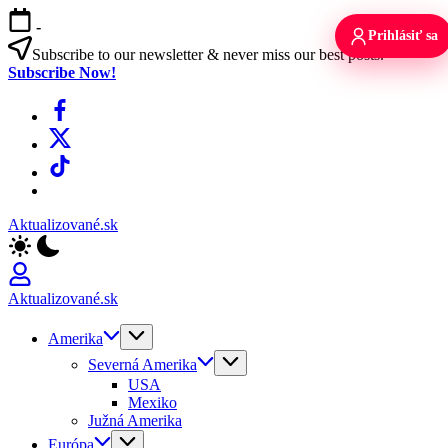
Skip
-
to
Prihlásiť sa
content
Subscribe to our newsletter & never miss our best posts.
Subscribe Now!
Facebook
X
TikTok
WhatsApp
Aktualizované.sk
Aktualizované.sk
Amerika
Severná Amerika
USA
Mexiko
Južná Amerika
Európa