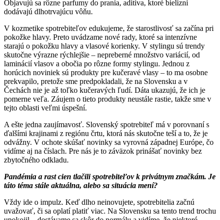
Objavujú sa rôzne parfumy do prania, aditíva, ktoré bielizni
dodávajú dlhotrvajúcu vôňu.
V kozmetike spotrebiteľov edukujeme, že starostlivosť sa začína pri
pokožke hlavy. Preto uvádzame nové rady, ktoré sa intenzívne
starajú o pokožku hlavy a vlasové korienky. V stylingu sú trendy
skutočne výrazne rýchlejšie – nepreberné množstvo variácií, od
laminácií vlasov a obočia po rôzne formy stylingu. Jednou z
horúcich noviniek sú produkty pre kučeravé vlasy – to ma osobne
prekvapilo, pretože sme predpokladali, že na Slovensku a v
Čechách nie je až toľko kučeravých ľudí. Dáta ukazujú, že ich je
pomerne veľa. Záujem o tieto produkty neustále rastie, takže sme v
tejto oblasti veľmi úspešní.
A ešte jedna zaujímavosť. Slovenský spotrebiteľ má v porovnaní s
ďalšími krajinami z regiónu črtu, ktorá nás skutočne teší a to, že je
odvážny. V ochote skúšať novinky sa vyrovná západnej Európe, čo
vidíme aj na číslach. Pre nás je to záväzok prinášať novinky bez
zbytočného odkladu.
Pandémia a rast cien tlačili spotrebiteľov k privátnym značkám. Je
táto téma stále aktuálna, alebo sa situácia mení?
Vždy ide o impulz. Keď dlho neinovujete, spotrebitelia začnú
uvažovať, či sa oplatí platiť viac. Na Slovensku sa tento trend trochu
upokojil – dostávame sa skôr do normálu a vidíme, že niektoré