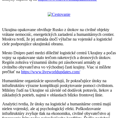
Ukrajina opakovane obviňuje Rusko z útokov na civilné objekty
vrátane nemocníc, energetických zariadení a humanitárnych centier.
Moskva tvrdí, že jej armáda útočí výlučne na vojenské a logistické
ciele podporujúce ukrajinskú obranu.
Mesto Dnipro patrí medzi dôležité logistické centrá Ukrajiny a počas
vojny sa opakovane stalo terčom raketových a dronových útokov.
Región zohráva významnú úlohu pri zásobovaní armády aj
civilného obyvateľstva vo východnej časti krajiny. Viac si môžete
prečítať na
https://www.liveworldupdates.com/
Humanitárne organizácie upozorňujú, že pokračujúce útoky na
infraštruktúru výrazne komplikujú poskytovanie pomoci civilistom.
Milióny ľudí na Ukrajine sú závislé od dodávok potravín, liekov a
základných potrieb, najmä v oblastiach blízko frontovej línie.
Analytici tvrdia, že útoky na logistické a humanitárne centrá majú
nielen vojenský, ale aj psychologický efekt. Poškodzovanie
infraštruktúry zvyšuje tlak na ekonomiku, civilné obyvateľstvo aj