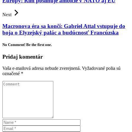
Európy: Rím posilňuje ambície v NATO aj EÚ
Next
Macronova éra sa končí: Gabriel Attal vstupuje do
boja o Elyzejský palác a budúcnosť Francúzska
No Comment! Be the first one.
Pridaj komentár
Vaša e-mailová adresa nebude zverejnená.
Vyžadované polia sú
označené
*