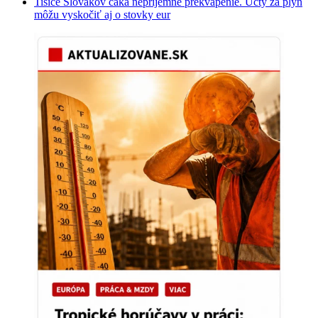
Tisíce Slovákov čaká nepríjemné prekvapenie. Účty za plyn
môžu vyskočiť aj o stovky eur