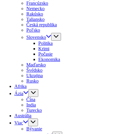
Francúzsko
Nemecko
Rakúsko
Taliansko
Česká republika
Poľsko
Slovensko
Politika
Krimi
Počasie
Ekonomika
Maďarsko
Švédsko
Ukrajina
Rusko
Afrika
Ázia
Čína
India
Turecko
Austrália
Viac
Bývanie