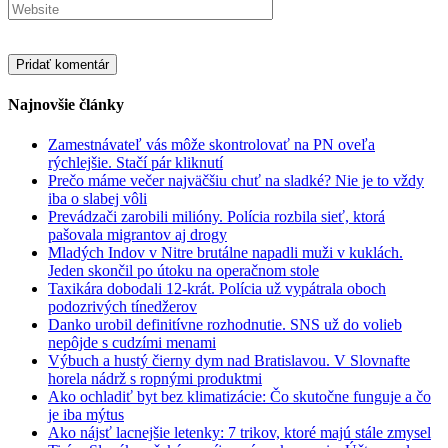
Najnovšie články
Zamestnávateľ vás môže skontrolovať na PN oveľa
rýchlejšie. Stačí pár kliknutí
Prečo máme večer najväčšiu chuť na sladké? Nie je to vždy
iba o slabej vôli
Prevádzači zarobili milióny. Polícia rozbila sieť, ktorá
pašovala migrantov aj drogy
Mladých Indov v Nitre brutálne napadli muži v kuklách.
Jeden skončil po útoku na operačnom stole
Taxikára dobodali 12-krát. Polícia už vypátrala oboch
podozrivých tínedžerov
Danko urobil definitívne rozhodnutie. SNS už do volieb
nepôjde s cudzími menami
Výbuch a hustý čierny dym nad Bratislavou. V Slovnafte
horela nádrž s ropnými produktmi
Ako ochladiť byt bez klimatizácie: Čo skutočne funguje a čo
je iba mýtus
Ako nájsť lacnejšie letenky: 7 trikov, ktoré majú stále zmysel