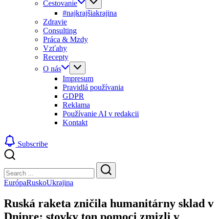
Cestovanie
#najkrajšiakrajina
Zdravie
Consulting
Práca & Mzdy
Vzťahy
Recepty
O nás
Impresum
Pravidlá používania
GDPR
Reklama
Používanie AI v redakcii
Kontakt
Subscribe
Close
Search
Search
Európa
Rusko
Ukrajina
Ruská raketa zničila humanitárny sklad v
Dnipre: stovky ton pomoci zmizli v