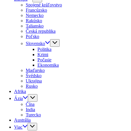
Spojené kráľovstvo
Francúzsko
Nemecko
Rakúsko
Taliansko
Česká republika
Poľsko
Slovensko
Politika
Krimi
Počasie
Ekonomika
Maďarsko
Švédsko
Ukrajina
Rusko
Afrika
Ázia
Čína
India
Turecko
Austrália
Viac