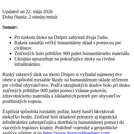
Updated on 22. mája 2026
Doba čítania:
2
minúty/minút
Sumár:
Pri ruskom útoku na Dnipro zahynuli dvaja ľudia.
Raketa zasiahla veľký humanitárny sklad s pomocou pre
civilistov.
Zničených bolo približne 900 paliet humanitárneho materiálu.
Ukrajina upozorňuje na pokračujúce útoky na civilnú
infraštruktúru.
Ruský raketový útok na mesto Dnipro si vyžiadal najmenej dve
obete a spôsobil rozsiahle škody na humanitárnom sklade určenom
pre civilné obyvateľstvo. Podľa ukrajinských úradov bolo pri útoku
zničených približne 900 paliet pomoci vrátane potravín,
zdravotníckeho materiálu a základných potrieb pre obyvateľov
postihnutých vojnou.
Explózia spôsobila rozsiahly požiar, ktorý hasiči likvidovali
niekoľko hodín. Zničené boli skladové priestory aj logistická
infraštruktúra zabezpečujúca distribúciu humanitárnej pomoci do
viacerých regiónov krajiny. Podobné vojenské a geopolitické
analýzy nájdete aj na
https://www.liveworldupdates.com/