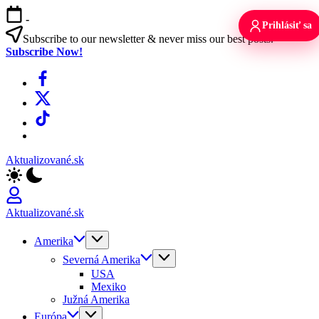
Skip
-
to
Prihlásiť sa
content
Subscribe to our newsletter & never miss our best posts.
Subscribe Now!
Facebook
X
TikTok
WhatsApp
Aktualizované.sk
Aktualizované.sk
Amerika
Severná Amerika
USA
Mexiko
Južná Amerika
Európa