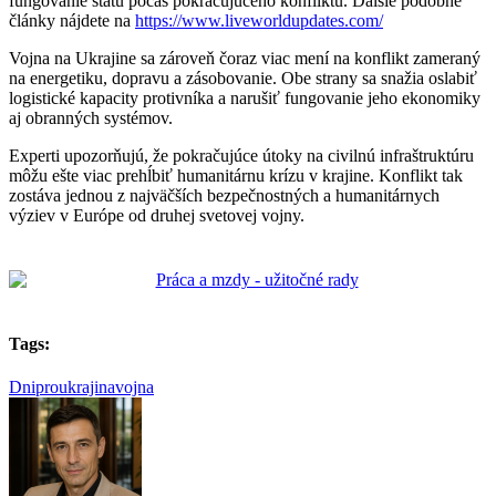
fungovanie štátu počas pokračujúceho konfliktu. Ďalšie podobné
články nájdete na
https://www.liveworldupdates.com/
Vojna na Ukrajine sa zároveň čoraz viac mení na konflikt zameraný
na energetiku, dopravu a zásobovanie. Obe strany sa snažia oslabiť
logistické kapacity protivníka a narušiť fungovanie jeho ekonomiky
aj obranných systémov.
Experti upozorňujú, že pokračujúce útoky na civilnú infraštruktúru
môžu ešte viac prehĺbiť humanitárnu krízu v krajine. Konflikt tak
zostáva jednou z najväčších bezpečnostných a humanitárnych
výziev v Európe od druhej svetovej vojny.
Tags:
Dnipro
ukrajina
vojna