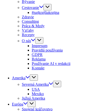
Bývanie
Cestovanie
#najkrajšiakrajina
Zdravie
Consulting
Práca & Mzdy
Vzťahy
Recepty
O nás
Impresum
Pravidlá používania
GDPR
Reklama
Používanie AI v redakcii
Kontakt
Amerika
Severná Amerika
USA
Mexiko
Južná Amerika
Európa
Spojené kráľovstvo