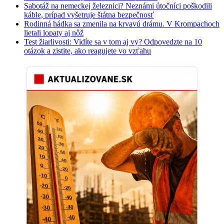
Sabotáž na nemeckej železnici? Neznámi útočníci poškodili
káble, prípad vyšetruje štátna bezpečnosť
Rodinná hádka sa zmenila na krvavú drámu. V Krompachoch
lietali lopaty aj nôž
Test žiarlivosti: Vidíte sa v tom aj vy? Odpovedzte na 10
otázok a zistite, ako reagujete vo vzťahu