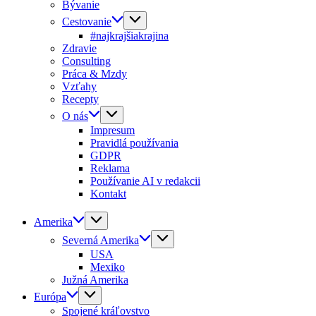
Bývanie
Cestovanie
#najkrajšiakrajina
Zdravie
Consulting
Práca & Mzdy
Vzťahy
Recepty
O nás
Impresum
Pravidlá používania
GDPR
Reklama
Používanie AI v redakcii
Kontakt
Amerika
Severná Amerika
USA
Mexiko
Južná Amerika
Európa
Spojené kráľovstvo