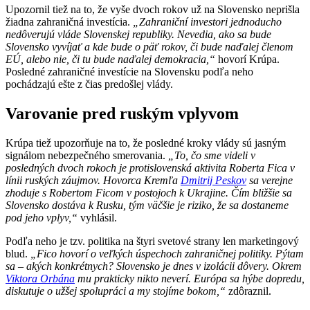
Upozornil tiež na to, že vyše dvoch rokov už na Slovensko neprišla
žiadna zahraničná investícia.
„Zahraniční investori jednoducho
nedôverujú vláde Slovenskej republiky. Nevedia, ako sa bude
Slovensko vyvíjať a kde bude o päť rokov, či bude naďalej členom
EÚ, alebo nie, či tu bude naďalej demokracia,“
hovorí Krúpa.
Posledné zahraničné investície na Slovensku podľa neho
pochádzajú ešte z čias predošlej vlády.
Varovanie pred ruským vplyvom
Krúpa tiež upozorňuje na to, že posledné kroky vlády sú jasným
signálom nebezpečného smerovania.
„To, čo sme videli v
posledných dvoch rokoch je protislovenská aktivita Roberta Fica v
línii ruských záujmov. Hovorca Kremľa
Dmitrij Peskov
sa verejne
zhoduje s Robertom Ficom v postojoch k Ukrajine. Čím bližšie sa
Slovensko dostáva k Rusku, tým väčšie je riziko, že sa dostaneme
pod jeho vplyv,“
vyhlásil.
Podľa neho je tzv. politika na štyri svetové strany len marketingový
blud.
„Fico hovorí o veľkých úspechoch zahraničnej politiky. Pýtam
sa – akých konkrétnych? Slovensko je dnes v izolácii dôvery. Okrem
Viktora Orbána
mu prakticky nikto neverí. Európa sa hýbe dopredu,
diskutuje o užšej spolupráci a my stojíme bokom,“
zdôraznil.