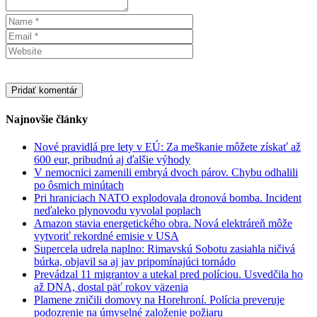
Najnovšie články
Nové pravidlá pre lety v EÚ: Za meškanie môžete získať až
600 eur, pribudnú aj ďalšie výhody
V nemocnici zamenili embryá dvoch párov. Chybu odhalili
po ôsmich minútach
Pri hraniciach NATO explodovala dronová bomba. Incident
neďaleko plynovodu vyvolal poplach
Amazon stavia energetického obra. Nová elektráreň môže
vytvoriť rekordné emisie v USA
Supercela udrela naplno: Rimavskú Sobotu zasiahla ničivá
búrka, objavil sa aj jav pripomínajúci tornádo
Prevádzal 11 migrantov a utekal pred políciou. Usvedčila ho
až DNA, dostal päť rokov väzenia
Plamene zničili domovy na Horehroní. Polícia preveruje
podozrenie na úmyselné založenie požiaru