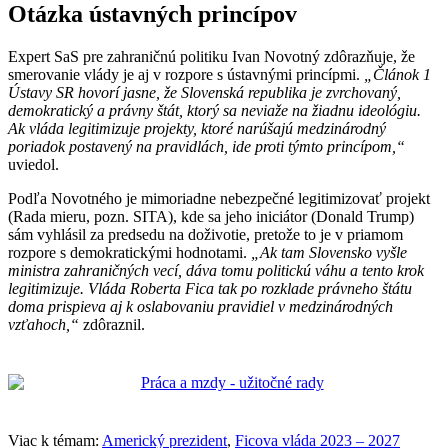
Otázka ústavných princípov
Expert SaS pre zahraničnú politiku Ivan Novotný zdôrazňuje, že
smerovanie vlády je aj v rozpore s ústavnými princípmi.
„Článok 1
Ústavy SR hovorí jasne, že Slovenská republika je zvrchovaný,
demokratický a právny štát, ktorý sa neviaže na žiadnu ideológiu.
Ak vláda legitimizuje projekty, ktoré narúšajú medzinárodný
poriadok postavený na pravidlách, ide proti týmto princípom,“
uviedol.
Podľa Novotného je mimoriadne nebezpečné legitimizovať projekt
(Rada mieru, pozn. SITA), kde sa jeho iniciátor (Donald Trump)
sám vyhlásil za predsedu na doživotie, pretože to je v priamom
rozpore s demokratickými hodnotami.
„Ak tam Slovensko vyšle
ministra zahraničných vecí, dáva tomu politickú váhu a tento krok
legitimizuje. Vláda Roberta Fica tak po rozklade právneho štátu
doma prispieva aj k oslabovaniu pravidiel v medzinárodných
vzťahoch,“
zdôraznil.
Viac k témam:
Americký prezident
,
Ficova vláda 2023 – 2027