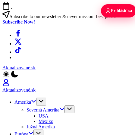
Skip
-
to
Prihlásiť sa
content
Subscribe to our newsletter & never miss our best posts.
Subscribe Now!
Facebook
X
TikTok
WhatsApp
Aktualizované.sk
Aktualizované.sk
Amerika
Severná Amerika
USA
Mexiko
Južná Amerika
Európa