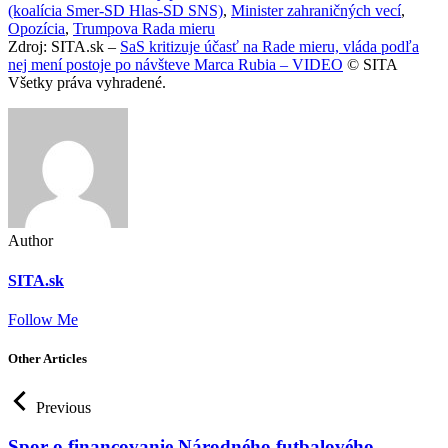
(koalícia Smer-SD Hlas-SD SNS)
,
Minister zahraničných vecí
,
Opozícia
,
Trumpova Rada mieru
Zdroj: SITA.sk –
SaS kritizuje účasť na Rade mieru, vláda podľa
nej mení postoje po návšteve Marca Rubia – VIDEO
© SITA
Všetky práva vyhradené.
Author
SITA.sk
Follow Me
Other Articles
Previous
Spor o financovanie Národného futbalového