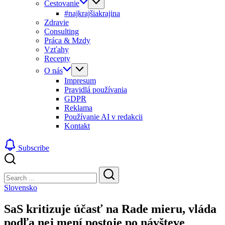
Cestovanie
#najkrajšiakrajina
Zdravie
Consulting
Práca & Mzdy
Vzťahy
Recepty
O nás
Impresum
Pravidlá používania
GDPR
Reklama
Používanie AI v redakcii
Kontakt
Subscribe
Close
Search
Search
Slovensko
SaS kritizuje účasť na Rade mieru, vláda
podľa nej mení postoje po návšteve