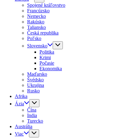
Spojené kráľovstvo
Francúzsko
Nemecko
Rakúsko
Taliansko
Česká republika
Poľsko
Slovensko
Politika
Krimi
Počasie
Ekonomika
Maďarsko
Švédsko
Ukrajina
Rusko
Afrika
Ázia
Čína
India
Turecko
Austrália
Viac