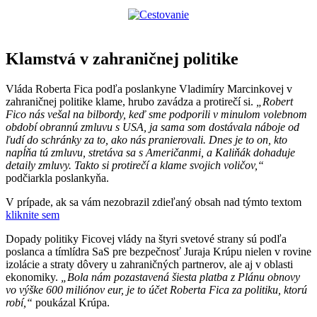
Klamstvá v zahraničnej politike
Vláda Roberta Fica podľa poslankyne Vladimíry Marcinkovej v
zahraničnej politike klame, hrubo zavádza a protirečí si.
„Robert
Fico nás vešal na bilbordy, keď sme podporili v minulom volebnom
období obrannú zmluvu s USA, ja sama som dostávala náboje od
ľudí do schránky za to, ako nás pranierovali. Dnes je to on, kto
napĺňa tú zmluvu, stretáva sa s Američanmi, a Kaliňák dohaduje
detaily zmluvy. Takto si protirečí a klame svojich voličov,“
podčiarkla poslankyňa.
V prípade, ak sa vám nezobrazil zdieľaný obsah nad týmto textom
kliknite sem
Dopady politiky Ficovej vlády na štyri svetové strany sú podľa
poslanca a tímlídra SaS pre bezpečnosť Juraja Krúpu nielen v rovine
izolácie a straty dôvery u zahraničných partnerov, ale aj v oblasti
ekonomiky.
„Bola nám pozastavená šiesta platba z Plánu obnovy
vo výške 600 miliónov eur, je to účet Roberta Fica za politiku, ktorú
robí,“
poukázal Krúpa.