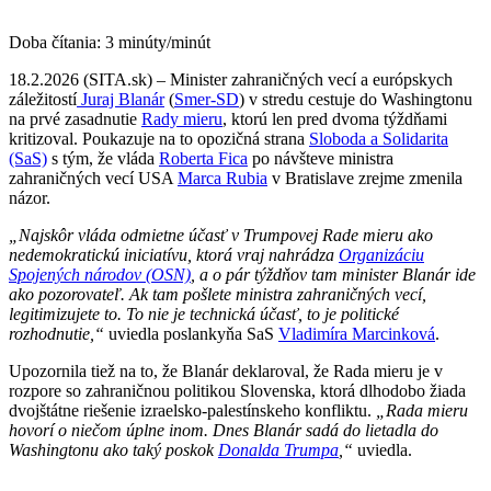
Doba čítania:
3
minúty/minút
18.2.2026 (SITA.sk) – Minister zahraničných vecí a európskych
záležitostí
Juraj Blanár
(
Smer-SD
) v stredu cestuje do Washingtonu
na prvé zasadnutie
Rady mieru
, ktorú len pred dvoma týždňami
kritizoval. Poukazuje na to opozičná strana
Sloboda a Solidarita
(SaS)
s tým, že vláda
Roberta Fica
po návšteve ministra
zahraničných vecí USA
Marca Rubia
v Bratislave zrejme zmenila
názor.
„Najskôr vláda odmietne účasť v Trumpovej Rade mieru ako
nedemokratickú iniciatívu, ktorá vraj nahrádza
Organizáciu
Spojených národov (OSN)
, a o pár týždňov tam minister Blanár ide
ako pozorovateľ. Ak tam pošlete ministra zahraničných vecí,
legitimizujete to. To nie je technická účasť, to je politické
rozhodnutie,“
uviedla poslankyňa SaS
Vladimíra Marcinková
.
Upozornila tiež na to, že Blanár deklaroval, že Rada mieru je v
rozpore so zahraničnou politikou Slovenska, ktorá dlhodobo žiada
dvojštátne riešenie izraelsko-palestínskeho konfliktu.
„Rada mieru
hovorí o niečom úplne inom. Dnes Blanár sadá do lietadla do
Washingtonu ako taký poskok
Donalda Trumpa
,“
uviedla.