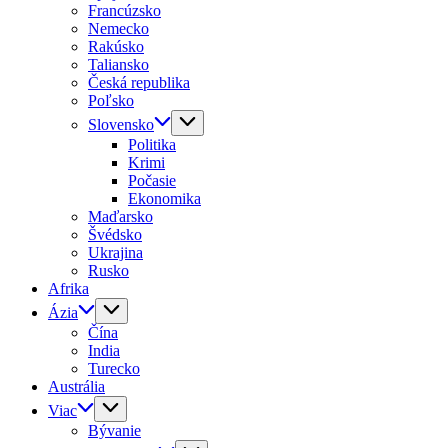
Francúzsko
Nemecko
Rakúsko
Taliansko
Česká republika
Poľsko
Slovensko
Politika
Krimi
Počasie
Ekonomika
Maďarsko
Švédsko
Ukrajina
Rusko
Afrika
Ázia
Čína
India
Turecko
Austrália
Viac
Bývanie