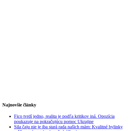
Najnovšie články
Fico tvrdí jedno, realita je podľa kritikov iná. Opozícia
poukazuje na pokračujúcu pomoc Ukrajine
Sila čaju nie je iba stará rada našich mám: Kvalitné bylinky