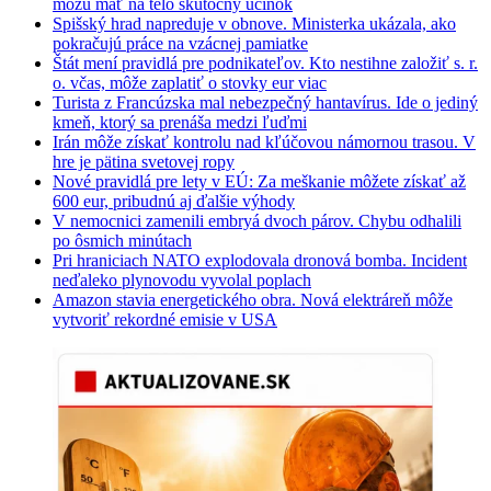
môžu mať na telo skutočný účinok
Spišský hrad napreduje v obnove. Ministerka ukázala, ako
pokračujú práce na vzácnej pamiatke
Štát mení pravidlá pre podnikateľov. Kto nestihne založiť s. r.
o. včas, môže zaplatiť o stovky eur viac
Turista z Francúzska mal nebezpečný hantavírus. Ide o jediný
kmeň, ktorý sa prenáša medzi ľuďmi
Irán môže získať kontrolu nad kľúčovou námornou trasou. V
hre je pätina svetovej ropy
Nové pravidlá pre lety v EÚ: Za meškanie môžete získať až
600 eur, pribudnú aj ďalšie výhody
V nemocnici zamenili embryá dvoch párov. Chybu odhalili
po ôsmich minútach
Pri hraniciach NATO explodovala dronová bomba. Incident
neďaleko plynovodu vyvolal poplach
Amazon stavia energetického obra. Nová elektráreň môže
vytvoriť rekordné emisie v USA