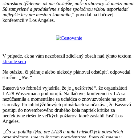
starostkou týždenne, ak nie častejšie, naše rozhovory sú medzi nami.
Sú zamyslené a produktívne s úplne spoločnou víziou usporiadať
najlepšie hry pre mesto a komunitu,“
povedal na tlačovej
konferencii v Los Angeles.
V prípade, ak sa vám nezobrazil zdieľaný obsah nad týmto textom
kliknite sem
Na otázku, či plánuje alebo niekedy plánoval odstúpiť, odpovedal
stručne:
„Nie.“
Bassová vo februári vyjadrila, že je
„nešťastné“
, že organizátori
LA28 Wassermana podporujú. Na tlačovej konferencii v LA sa
nezúčastnila a momentálne sa uchádza o znovuzvolenie na post
starostky. Po tohtotýždňových primárkach sa očakáva, že Bassová
postúpi do novembrového druhého kola napriek kritike za
neefektívne riešenie veľkých požiarov, ktoré zasiahli časť Los
Angeles.
„Čo sa politiky týka, pre LA28 a mňa i niekoľkých pôvodných
organizátorov sme vo štvrtom prezidentstve. Preto sú zmeny v