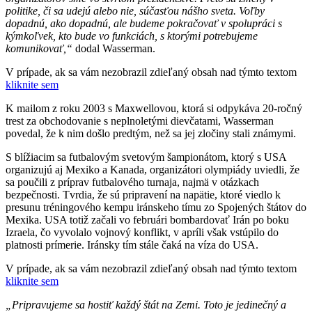
politike, či sa udejú alebo nie, súčasťou nášho sveta. Voľby
dopadnú, ako dopadnú, ale budeme pokračovať v spolupráci s
kýmkoľvek, kto bude vo funkciách, s ktorými potrebujeme
komunikovať,“
dodal Wasserman.
V prípade, ak sa vám nezobrazil zdieľaný obsah nad týmto textom
kliknite sem
K mailom z roku 2003 s Maxwellovou, ktorá si odpykáva 20-ročný
trest za obchodovanie s neplnoletými dievčatami, Wasserman
povedal, že k nim došlo predtým, než sa jej zločiny stali známymi.
S blížiacim sa futbalovým svetovým šampionátom, ktorý s USA
organizujú aj Mexiko a Kanada, organizátori olympiády uviedli, že
sa poučili z príprav futbalového turnaja, najmä v otázkach
bezpečnosti. Tvrdia, že sú pripravení na napätie, ktoré viedlo k
presunu tréningového kempu iránskeho tímu zo Spojených štátov do
Mexika. USA totiž začali vo februári bombardovať Irán po boku
Izraela, čo vyvolalo vojnový konflikt, v apríli však vstúpilo do
platnosti prímerie. Iránsky tím stále čaká na víza do USA.
V prípade, ak sa vám nezobrazil zdieľaný obsah nad týmto textom
kliknite sem
„Pripravujeme sa hostiť každý štát na Zemi. Toto je jedinečný a