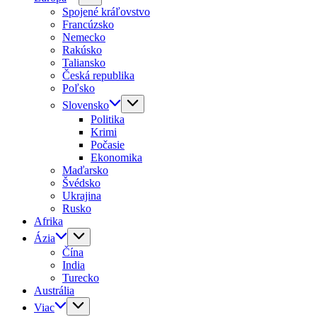
Spojené kráľovstvo
Francúzsko
Nemecko
Rakúsko
Taliansko
Česká republika
Poľsko
Slovensko
Politika
Krimi
Počasie
Ekonomika
Maďarsko
Švédsko
Ukrajina
Rusko
Afrika
Ázia
Čína
India
Turecko
Austrália
Viac