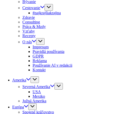
Bývanie
Cestovanie
#najkrajšiakrajina
Zdravie
Consulting
Práca & Mzdy
Vzťahy
Recepty
O nás
Impresum
Pravidlá používania
GDPR
Reklama
Používanie AI v redakcii
Kontakt
Amerika
Severná Amerika
USA
Mexiko
Južná Amerika
Európa
Spojené kráľovstvo