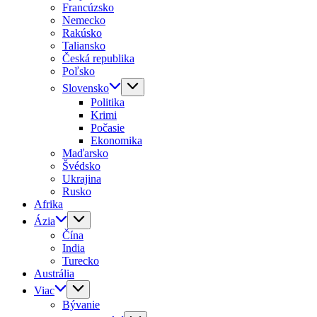
Francúzsko
Nemecko
Rakúsko
Taliansko
Česká republika
Poľsko
Slovensko
Politika
Krimi
Počasie
Ekonomika
Maďarsko
Švédsko
Ukrajina
Rusko
Afrika
Ázia
Čína
India
Turecko
Austrália
Viac
Bývanie