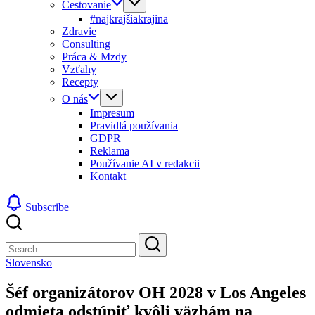
Cestovanie
#najkrajšiakrajina
Zdravie
Consulting
Práca & Mzdy
Vzťahy
Recepty
O nás
Impresum
Pravidlá používania
GDPR
Reklama
Používanie AI v redakcii
Kontakt
Subscribe
Close
Search
Search
Slovensko
Šéf organizátorov OH 2028 v Los Angeles
odmieta odstúpiť kvôli väzbám na