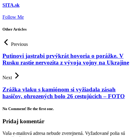
SITA.sk
Follow Me
Other Articles
Previous
Putinovi jastrabi prvýkrát hovoria o porážke. V
Rusku rastie nervozita z vývoja vojny na Ukrajine
Next
Zrážka vlaku s kamiónom si vyžiadala zásah
hasičov, ohrozených bolo 26 cestujúcich – FOTO
No Comment! Be the first one.
Pridaj komentár
Vaša e-mailová adresa nebude zverejnená.
Vyžadované polia sú