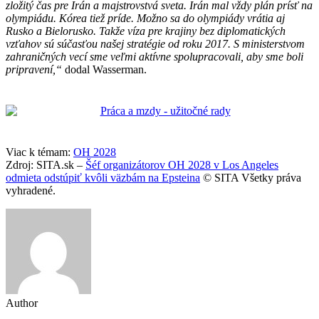
zložitý čas pre Irán a majstrovstvá sveta. Irán mal vždy plán prísť na
olympiádu. Kórea tiež príde. Možno sa do olympiády vrátia aj
Rusko a Bielorusko. Takže víza pre krajiny bez diplomatických
vzťahov sú súčasťou našej stratégie od roku 2017. S ministerstvom
zahraničných vecí sme veľmi aktívne spolupracovali, aby sme boli
pripravení,“
dodal Wasserman.
Viac k témam:
OH 2028
Zdroj: SITA.sk –
Šéf organizátorov OH 2028 v Los Angeles
odmieta odstúpiť kvôli väzbám na Epsteina
© SITA Všetky práva
vyhradené.
Author