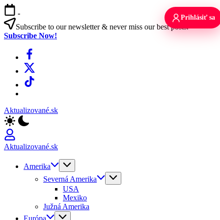
Skip
-
to
Prihlásiť sa
content
Subscribe to our newsletter & never miss our best posts.
Subscribe Now!
Facebook
X
TikTok
WhatsApp
Aktualizované.sk
Aktualizované.sk
Amerika
Severná Amerika
USA
Mexiko
Južná Amerika
Európa