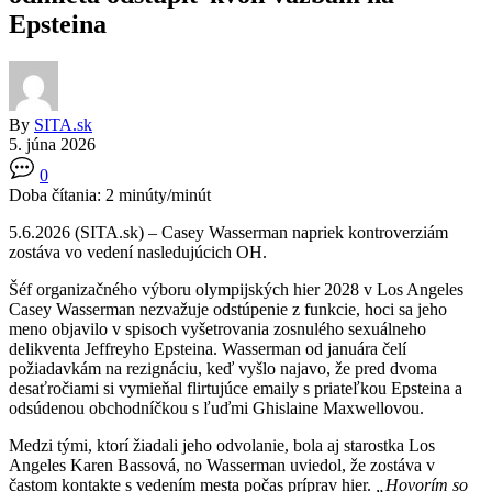
Epsteina
By
SITA.sk
5. júna 2026
0
Doba čítania:
2
minúty/minút
5.6.2026 (SITA.sk) – Casey Wasserman napriek kontroverziám
zostáva vo vedení nasledujúcich OH.
Šéf organizačného výboru olympijských hier 2028 v Los Angeles
Casey Wasserman nezvažuje odstúpenie z funkcie, hoci sa jeho
meno objavilo v spisoch vyšetrovania zosnulého sexuálneho
delikventa Jeffreyho Epsteina. Wasserman od januára čelí
požiadavkám na rezignáciu, keď vyšlo najavo, že pred dvoma
desaťročiami si vymieňal flirtujúce emaily s priateľkou Epsteina a
odsúdenou obchodníčkou s ľuďmi Ghislaine Maxwellovou.
Medzi tými, ktorí žiadali jeho odvolanie, bola aj starostka Los
Angeles Karen Bassová, no Wasserman uviedol, že zostáva v
častom kontakte s vedením mesta počas príprav hier.
„Hovorím so