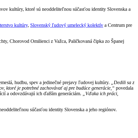
ov kultúry, ktoré sú neoddeliteľnou súčasťou identity Slovenska a
terstvo kultúry
,
Slovenský ľudový umelecký kolektív
a Centrum pre
hty, Chorovod Omilienci z Važca, Paličkovaná čipka zo Španej
remeslá, hudbu, spev a jedinečné prejavy ľudovej kultúry.
„Dedili sa z
kov, ktoré je potrebné zachovávať aj pre budúce generácie,“
povedala
ícií a odovzdávajú ich ďalším generáciám.
„Vďaka ich práci,
eoddeliteľnou súčasťou identity Slovenska a jeho regiónov.