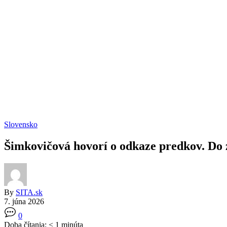
Slovensko
Šimkovičová hovorí o odkaze predkov. Do
By
SITA.sk
7. júna 2026
0
Doba čítania:
< 1
minúta