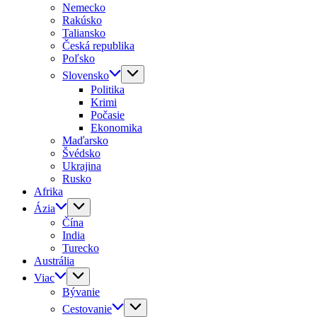
Nemecko
Rakúsko
Taliansko
Česká republika
Poľsko
Slovensko
Politika
Krimi
Počasie
Ekonomika
Maďarsko
Švédsko
Ukrajina
Rusko
Afrika
Ázia
Čína
India
Turecko
Austrália
Viac
Bývanie
Cestovanie