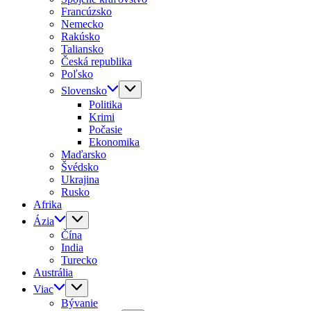
Francúzsko
Nemecko
Rakúsko
Taliansko
Česká republika
Poľsko
Slovensko
Politika
Krimi
Počasie
Ekonomika
Maďarsko
Švédsko
Ukrajina
Rusko
Afrika
Ázia
Čína
India
Turecko
Austrália
Viac
Bývanie