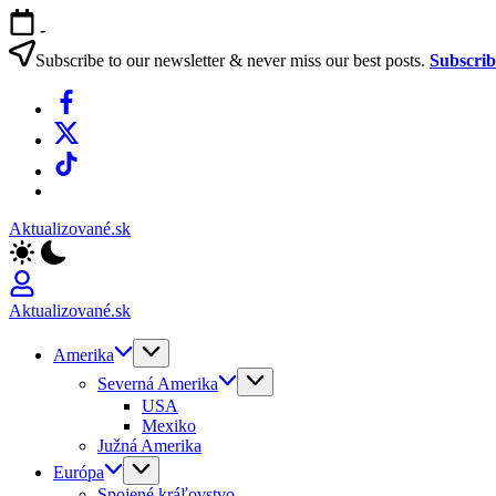
Skip
-
to
content
Subscribe to our newsletter & never miss our best posts.
Subscri
Facebook
X
TikTok
WhatsApp
Aktualizované.sk
Aktualizované.sk
Amerika
Severná Amerika
USA
Mexiko
Južná Amerika
Európa
Spojené kráľovstvo