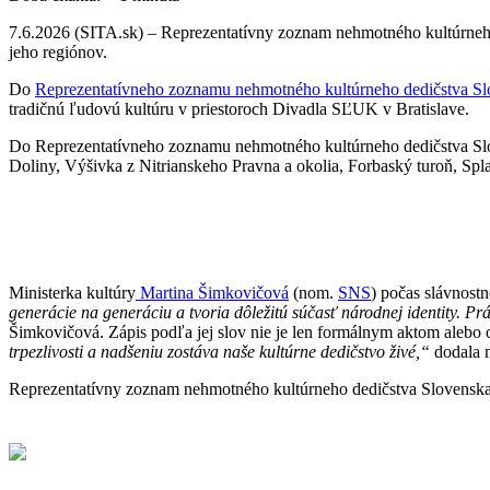
7.6.2026 (SITA.sk) – Reprezentatívny zoznam nehmotného kultúrneho 
jeho regiónov.
Do
Reprezentatívneho zoznamu nehmotného kultúrneho dedičstva S
tradičnú ľudovú kultúru v priestoroch Divadla SĽUK v Bratislave.
Do Reprezentatívneho zoznamu nehmotného kultúrneho dedičstva Slov
Doliny, Výšivka z Nitrianskeho Pravna a okolia, Forbaský turoň, Sp
Ministerka kultúry
Martina Šimkovičová
(nom.
SNS
) počas slávnostn
generácie na generáciu a tvoria dôležitú súčasť národnej identity. Pr
Šimkovičová. Zápis podľa jej slov nie je len formálnym aktom alebo 
trpezlivosti a nadšeniu zostáva naše kultúrne dedičstvo živé,“
dodala m
Reprezentatívny zoznam nehmotného kultúrneho dedičstva Slovenska je