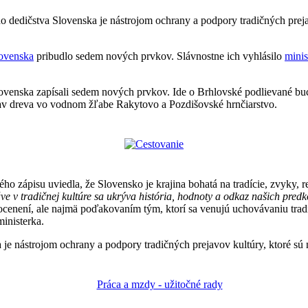
dedičstva Slovenska je nástrojom ochrany a podpory tradičných prejav
lovenska
pribudlo sedem nových prvkov. Slávnostne ich vyhlásilo
minis
enska zapísali sedem nových prvkov. Ide o Brhlovské podlievané buc
lav dreva vo vodnom žľabe Rakytovo a Pozdišovské hrnčiarstvo.
ého zápisu uviedla, že Slovensko je krajina bohatá na tradície, zvyky, 
áve v tradičnej kultúre sa ukrýva história, hodnoty a odkaz našich pred
ocenení, ale najmä poďakovaním tým, ktorí sa venujú uchovávaniu trad
inisterka.
 nástrojom ochrany a podpory tradičných prejavov kultúry, ktoré sú n