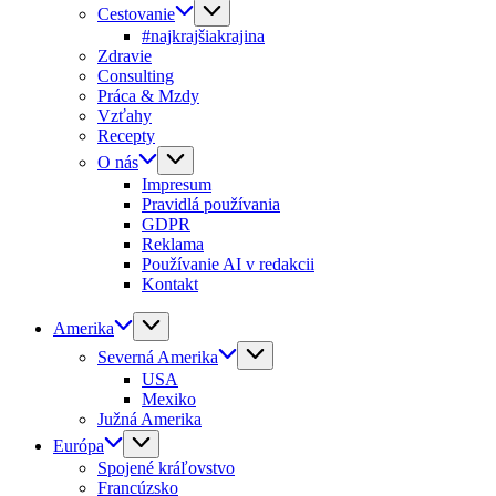
Cestovanie
#najkrajšiakrajina
Zdravie
Consulting
Práca & Mzdy
Vzťahy
Recepty
O nás
Impresum
Pravidlá používania
GDPR
Reklama
Používanie AI v redakcii
Kontakt
Amerika
Severná Amerika
USA
Mexiko
Južná Amerika
Európa
Spojené kráľovstvo
Francúzsko