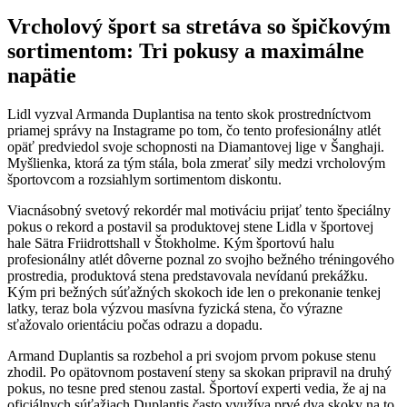
Vrcholový šport sa stretáva so špičkovým
sortimentom: Tri pokusy a maximálne
napätie
Lidl vyzval Armanda Duplantisa na tento skok prostredníctvom
priamej správy na Instagrame po tom, čo tento profesionálny atlét
opäť predviedol svoje schopnosti na Diamantovej lige v Šanghaji.
Myšlienka, ktorá za tým stála, bola zmerať sily medzi vrcholovým
športovcom a rozsiahlym sortimentom diskontu.
Viacnásobný svetový rekordér mal motiváciu prijať tento špeciálny
pokus o rekord a postavil sa produktovej stene Lidla v športovej
hale Sätra Friidrottshall v Štokholme. Kým športovú halu
profesionálny atlét dôverne poznal zo svojho bežného tréningového
prostredia, produktová stena predstavovala nevídanú prekážku.
Kým pri bežných súťažných skokoch ide len o prekonanie tenkej
latky, teraz bola výzvou masívna fyzická stena, čo výrazne
sťažovalo orientáciu počas odrazu a dopadu.
Armand Duplantis sa rozbehol a pri svojom prvom pokuse stenu
zhodil. Po opätovnom postavení steny sa skokan pripravil na druhý
pokus, no tesne pred stenou zastal. Športoví experti vedia, že aj na
oficiálnych súťažiach Duplantis často využíva prvé dva skoky na to,