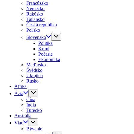
Francúzsko
Nemecko
Rakúsko
Taliansko
Česká republika
Poľsko
Slovensko
Politika
Krimi
Počasie
Ekonomika
Maďarsko
Švédsko
Ukrajina
Rusko
Afrika
Ázia
Čína
India
Turecko
Austrália
Viac
Bývanie