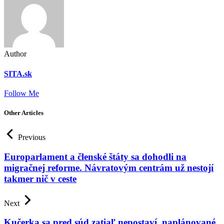
Author
SITA.sk
Follow Me
Other Articles
Previous
Europarlament a členské štáty sa dohodli na
migračnej reforme. Návratovým centrám už nestojí
takmer nič v ceste
Next
Kučerka sa pred súd zatiaľ nepostaví, naplánované