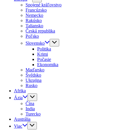
Spojené kráľovstvo
Francúzsko
Nemecko
Rakúsko
Taliansko
Česká republika
Poľsko
Slovensko
Politika
Krimi
Počasie
Ekonomika
Maďarsko
Švédsko
Ukrajina
Rusko
Afrika
Ázia
Čína
India
Turecko
Austrália
Viac