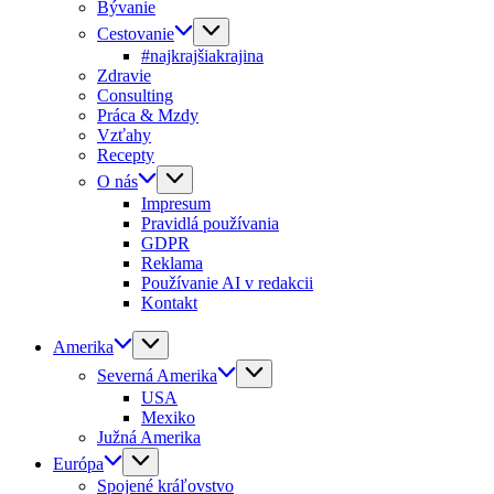
Bývanie
Cestovanie
#najkrajšiakrajina
Zdravie
Consulting
Práca & Mzdy
Vzťahy
Recepty
O nás
Impresum
Pravidlá používania
GDPR
Reklama
Používanie AI v redakcii
Kontakt
Amerika
Severná Amerika
USA
Mexiko
Južná Amerika
Európa
Spojené kráľovstvo