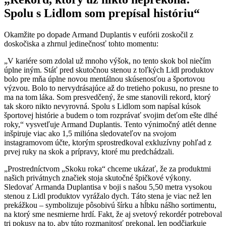
Spolu s Lidlom som prepísal históriu“
Okamžite po dopade Armand Duplantis v eufórii zoskočil z
doskočiska a zhrnul jedinečnosť tohto momentu:
„V kariére som zdolal už mnoho výšok, no tento skok bol niečím
úplne iným. Stáť pred skutočnou stenou z toľkých Lidl produktov
bolo pre mňa úplne novou mentálnou skúsenosťou a športovou
výzvou. Bolo to nervydrásajúce až do tretieho pokusu, no presne to
ma na tom láka. Som presvedčený, že sme stanovili rekord, ktorý
tak skoro nikto nevyrovná. Spolu s Lidlom som napísal kúsok
športovej histórie a budem o tom rozprávať svojim deťom ešte dlhé
roky,“ vysvetľuje Armand Duplantis. Tento výnimočný atlét denne
inšpiruje viac ako 1,5 milióna sledovateľov na svojom
instagramovom účte, ktorým sprostredkoval exkluzívny pohľad z
prvej ruky na skok a prípravy, ktoré mu predchádzali.
„Prostredníctvom „Skoku roka“ chceme ukázať, že za produktmi
našich privátnych značiek stoja skutočné špičkové výkony.
Sledovať Armanda Duplantisa v boji s našou 5,50 metra vysokou
stenou z Lidl produktov vyrážalo dych. Táto stena je viac než len
prekážkou – symbolizuje pôsobivú šírku a hĺbku nášho sortimentu,
na ktorý sme nesmierne hrdí. Fakt, že aj svetový rekordér potreboval
tri pokusy na to, aby túto rozmanitosť prekonal, len podčiarkuje