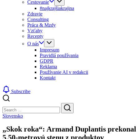
Cestovanie
#najkrajšiakrajina
Zdravie
Consulting
Práca & Mzdy
Vzťahy
Recepty
O nás
Impresum
Pravidlá používania
GDPR
Reklama
Používanie AI v redakcii
Kontakt
Subscribe
Close
Search
Search
Slovensko
„Skok roka“: Armand Duplantis prekonal
5,50-metrovú stenu z produktov