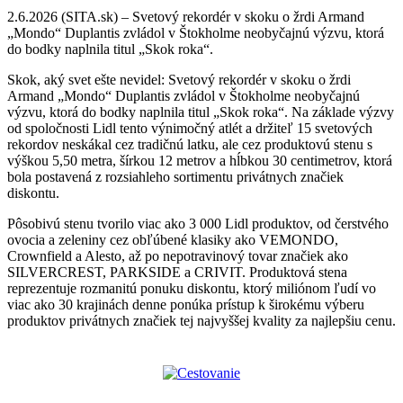
2.6.2026 (SITA.sk) – Svetový rekordér v skoku o žrdi Armand
„Mondo“ Duplantis zvládol v Štokholme neobyčajnú výzvu, ktorá
do bodky naplnila titul „Skok roka“.
Skok, aký svet ešte nevidel: Svetový rekordér v skoku o žrdi
Armand „Mondo“ Duplantis zvládol v Štokholme neobyčajnú
výzvu, ktorá do bodky naplnila titul „Skok roka“. Na základe výzvy
od spoločnosti Lidl tento výnimočný atlét a držiteľ 15 svetových
rekordov neskákal cez tradičnú latku, ale cez produktovú stenu s
výškou 5,50 metra, šírkou 12 metrov a hĺbkou 30 centimetrov, ktorá
bola postavená z rozsiahleho sortimentu privátnych značiek
diskontu.
Pôsobivú stenu tvorilo viac ako 3 000 Lidl produktov, od čerstvého
ovocia a zeleniny cez obľúbené klasiky ako VEMONDO,
Crownfield a Alesto, až po nepotravinový tovar značiek ako
SILVERCREST, PARKSIDE a CRIVIT. Produktová stena
reprezentuje rozmanitú ponuku diskontu, ktorý miliónom ľudí vo
viac ako 30 krajinách denne ponúka prístup k širokému výberu
produktov privátnych značiek tej najvyššej kvality za najlepšiu cenu.