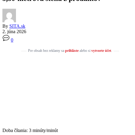
By
SITA.sk
2. júna 2026
0
Pre obsah bez reklamy sa
prihláste
alebo si
vytvorte účet
.
Doba čítania:
3
minúty/minút