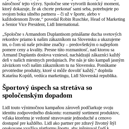
náročnosť tejto výzvy. Spoločne sme vytvorili ikonický moment,
ktorý dokazuje, že ak chcete prekonať sami seba, potrebujete po
svojom boku silného partnera – či už v športe, alebo v
každodennom živote,“ povedal Robin Ruschke, Head of Marketing
a Senior Vice President, Lidl International.
„Spoločne s Armandom Duplantisom prinášame ducha svetových
rekordov priamo k našim zákazníkom na Slovensku a ukazujeme
im, o čom sú naše privátne značky – predovšetkým o najlepšom
pomere ceny a kvality. Presne túto rozmanitosť, nad ktorou sa
Armand Duplantis doslova vzniesol, nachádzajú zákazníci každý
deň v našich miestnych predajniach. Pre nás je táto kampaň jasným
záväzkom voči našim zákazníkom tu na Slovensku. Ponúkame
prvotriedne produkty, ktoré si môže dovoliť každý,“ doplnila
Katarína Kopúň, vedúca marketingu, Lidl Slovenská republika.
Športový úspech sa stretáva so
spoločenským dopadom
Lidl touto výnimočnou kampaňou zároveň podčiarkuje svoju
identitu zodpovedného diskontu: rozmanitý sortiment produktov,
vďaka ktorému je vedomé stravovanie jednoduché a cenovo
dostupné pre každého. Lidl ako partner pre zdravý životný štýl
opakovane využíva platformu športu, aby inšpiroval ľudí k