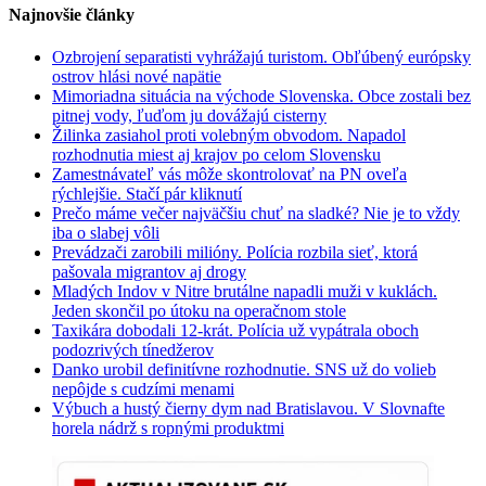
Najnovšie články
Ozbrojení separatisti vyhrážajú turistom. Obľúbený európsky
ostrov hlási nové napätie
Mimoriadna situácia na východe Slovenska. Obce zostali bez
pitnej vody, ľuďom ju dovážajú cisterny
Žilinka zasiahol proti volebným obvodom. Napadol
rozhodnutia miest aj krajov po celom Slovensku
Zamestnávateľ vás môže skontrolovať na PN oveľa
rýchlejšie. Stačí pár kliknutí
Prečo máme večer najväčšiu chuť na sladké? Nie je to vždy
iba o slabej vôli
Prevádzači zarobili milióny. Polícia rozbila sieť, ktorá
pašovala migrantov aj drogy
Mladých Indov v Nitre brutálne napadli muži v kuklách.
Jeden skončil po útoku na operačnom stole
Taxikára dobodali 12-krát. Polícia už vypátrala oboch
podozrivých tínedžerov
Danko urobil definitívne rozhodnutie. SNS už do volieb
nepôjde s cudzími menami
Výbuch a hustý čierny dym nad Bratislavou. V Slovnafte
horela nádrž s ropnými produktmi