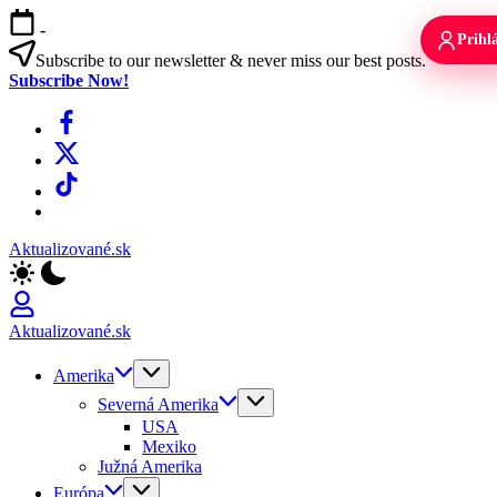
Skip
-
to
Prihlá
content
Subscribe to our newsletter & never miss our best posts.
Subscribe Now!
Facebook
X
TikTok
WhatsApp
Aktualizované.sk
Aktualizované.sk
Amerika
Severná Amerika
USA
Mexiko
Južná Amerika
Európa