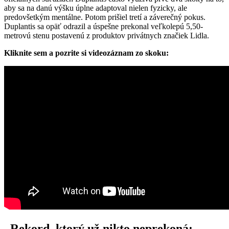
aby sa na danú výšku úplne adaptoval nielen fyzicky, ale
predovšetkým mentálne. Potom prišiel tretí a záverečný pokus.
Duplantis sa opäť odrazil a úspešne prekonal veľkolepú 5,50-
metrovú stenu postavenú z produktov privátnych značiek Lidla.
Kliknite sem a pozrite si videozáznam zo skoku:
„Rekord, ktorý už nikto neprekoná: