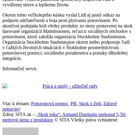
vyváženej strave a lepšiemu životu.
Okrem tohto veľkolepého kúsku vyslal Lidl aj jasný odkaz na
podporu udržateľnosti a boja proti plytvaniu potravinami. Po
skončení podujatia boli všetky produkty zo steny postavenej na skok
darované organizácii Matmissionen, reťazcu sociálnych obchodov s
potravinami, ktorý založila organizácia Stockholms Stadsmission.
Organizácia Stockholms Stadsmission okrem iného podporuje ľudí
v ťažkých životných situáciách v Štokholme prostredníctvom
potravinovej pomoci, sociálneho poradenstva a ponuky dlhodobej
integrácie.
Informačný servis
Viac k témam:
Potravinová pomoc
,
PR
,
Skok o žrdi
,
Zdravé
potraviny
Zdroj: SITA.sk –
„Skok roka“: Armand Duplantis prekonal 5,50-
metrovú stenu z produktov
© SITA Všetky práva vyhradené.