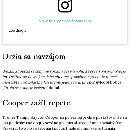
View this post on Instagram
Loading…
Držia sa navzájom
„Veľakrát počas sezóny mi spoluhráči pomohli a teraz som pomohol ja
im. Držíme sa navzájom, lebo chceme spoločný úspech. Je to naša
mentalita, nič zvláštne len ideme jeden za druhého,“
uviedol Dobeš
.
„To, čo sa stalo, je krásne,“
dodal.
Cooper zažil repete
Tréner Tampy Bay Jon Cooper sa po tesnej prehre posťažoval, že sa
mu po druhý raz v tejto sezóne premietol pred očami rovnaký film.
Prvýkrát to bolo vo februári počas finále olympijského turnaja