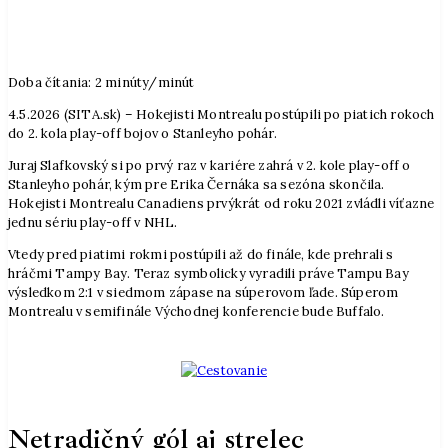
Doba čítania:
2
minúty/minút
4.5.2026 (SITA.sk) – Hokejisti Montrealu postúpili po piatich rokoch
do 2. kola play-off bojov o Stanleyho pohár.
Juraj Slafkovský si po prvý raz v kariére zahrá v 2. kole play-off o
Stanleyho pohár, kým pre Erika Černáka sa sezóna skončila.
Hokejisti Montrealu Canadiens prvýkrát od roku 2021 zvládli víťazne
jednu sériu play-off v NHL.
Vtedy pred piatimi rokmi postúpili až do finále, kde prehrali s
hráčmi Tampy Bay. Teraz symbolicky vyradili práve Tampu Bay
výsledkom 2:1 v siedmom zápase na súperovom ľade. Súperom
Montrealu v semifinále Východnej konferencie bude Buffalo.
Netradičný gól aj strelec