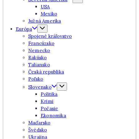
USA
Mexiko
Južná Amerika
Európa
Spojené kráľovstvo
Francúzsko
Nemecko
Rakúsko
Taliansko
Česká republika
Poľsko
Slovensko
Politika
Krimi
Počasie
Ekonomika
Maďarsko
Švédsko
Ukrajina