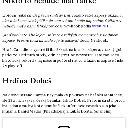
Nikto to nebude mať ľahké
„Toto sú veľké chvíle pre náš mladý tím. Takéto veľké zápasy ukazujú,
ako veľmi sme sa zlepšili a že sme schopní stále napredovať. Nikto to
nebude mať s nami ľahké,“
povedal Newhook podľa
webu NHL.
„Keď začínate s hokejom, snívate o veľkých momentoch v siedmom
zápase. Presne to sa mi stalo a je to zábava,“
dodal Newhook.
Hráči Canadiens vystrelili iba 9-krát na bránku súpera, víťazný gól
padol zo siedmich strely, v druhej tretine nevystrelili ani raz. Je to
historický rekord v najnižšom počte striel vo víťaznom zápase číslo
7 v play-off.
Hrdina Dobeš
Na druhej strane Tampa Bay mala 29 pokusov na bránku Montrealu,
ale 28 z nich vykryl český brankár Jakub Dobeš. Právom sa stal prvou
hviezdou a zachytá si v semifinále konferencie rovnako ako jeho
krajania Daniel Vladař (Philadelpjia) a Lukáš Dostál (Anaheim).