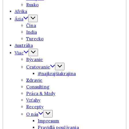
Rusko
Afrika
Ázia
Čína
India
Turecko
Austrália
Viac
Bývanie
Cestovanie
#najkrajšiakrajina
Zdravie
Consulting
Práca & Mzdy
Vzťahy
Recepty
O nás
Impresum
Pravidlá používania