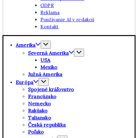
GDPR
Reklama
Používanie AI v redakcii
Kontakt
Amerika
Severná Amerika
USA
Mexiko
Južná Amerika
Európa
Spojené kráľovstvo
Francúzsko
Nemecko
Rakúsko
Taliansko
Česká republika
Poľsko