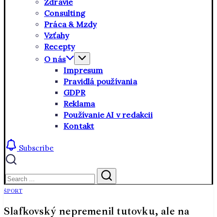
Zdravie
Consulting
Práca & Mzdy
Vzťahy
Recepty
O nás
Impresum
Pravidlá používania
GDPR
Reklama
Používanie AI v redakcii
Kontakt
Subscribe
Close
Search
Search
ŠPORT
Slafkovský nepremenil tutovku, ale na