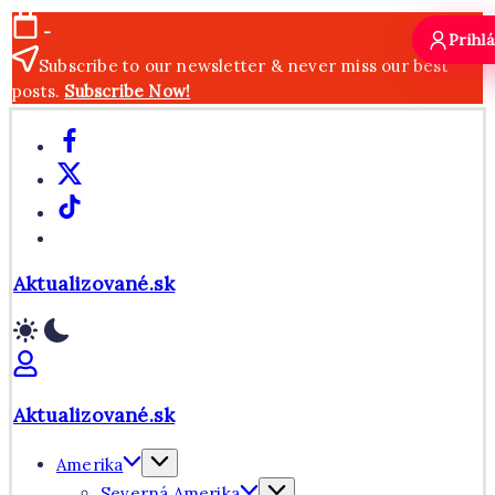
Skip
-
Prihlá
to
Subscribe to our newsletter & never miss our best
content
posts.
Subscribe Now!
Facebook
X
TikTok
WhatsApp
Aktualizované.sk
Aktualizované.sk
Amerika
Severná Amerika