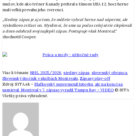
mužov, kde ako tréner Kanady prehral s tímom USA 1:2, hoci herne
mali veľkú prevahu jeho zverenci.
„Siedmy zápas je aj o tom, že môžete vyhrať herne nad súpermi, ale
výsledkovo zvíťazí on. Myslím si, že sme sa počas celej série zlepšovali
a dnes odohrali svoj najlepší zápas. Postupuje však Montreal,“
zhodnotil Cooper.
Viac k témam:
NHL 2025/2026
,
siedmy zápas
,
slovenský obranca
,
Slovenský útočník v službách Montrealu
,
Zápasy play-off
Zdroj: SITA.sk –
Slafkovský nepremenil tutovku, ale na konci sa
usmieval. Montreal v 7. zápase vyradil Tampu Bay – VIDEO
© SITA
Všetky práva vyhradené.