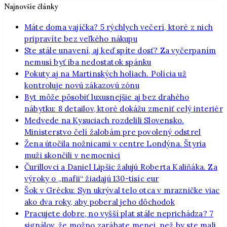
Najnovšie články
Máte doma vajíčka? 5 rýchlych večerí, ktoré z nich
pripravíte bez veľkého nákupu
Ste stále unavení, aj keď spíte dosť? Za vyčerpaním
nemusí byť iba nedostatok spánku
Pokuty aj na Martinských holiach. Polícia už
kontroluje novú zákazovú zónu
Byt môže pôsobiť luxusnejšie aj bez drahého
nábytku: 8 detailov, ktoré dokážu zmeniť celý interiér
Medvede na Kysuciach rozdelili Slovensko.
Ministerstvo čelí žalobám pre povolený odstrel
Žena útočila nožnicami v centre Londýna. Štyria
muži skončili v nemocnici
Čurillovci a Daniel Lipšic žalujú Roberta Kaliňáka. Za
výroky o „mafii“ žiadajú 130-tisíc eur
Šok v Grécku: Syn ukrýval telo otca v mrazničke viac
ako dva roky, aby poberal jeho dôchodok
Pracujete dobre, no vyšší plat stále neprichádza? 7
signálov, že možno zarábate menej, než by ste mali