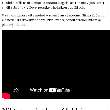
Urobil blafák na útočníka Brandona Hagela, ale ten mu v poslednej
chvíli zabránil v gólovej poistke a hokejkou odpálil puk.
V samom závere ešte mohol vyrovnať ruský útočník Nikita Kučerov,
ale nedal. Slafkovský odohral 21:25 min s jednou strelou, hitom aj
plusovým bodom.