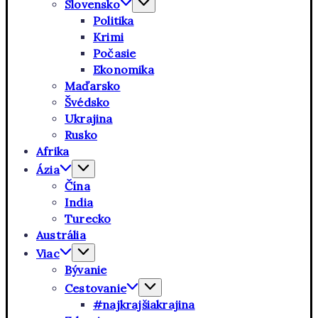
Slovensko
Politika
Krimi
Počasie
Ekonomika
Maďarsko
Švédsko
Ukrajina
Rusko
Afrika
Ázia
Čína
India
Turecko
Austrália
Viac
Bývanie
Cestovanie
#najkrajšiakrajina