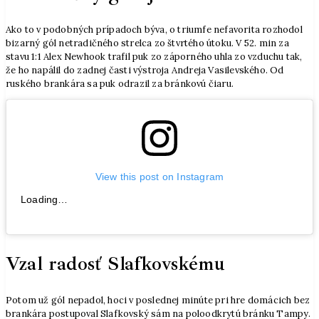
Ako to v podobných prípadoch býva, o triumfe nefavorita rozhodol
bizarný gól netradičného strelca zo štvrtého útoku. V 52. min za
stavu 1:1 Alex Newhook trafil puk zo záporného uhla zo vzduchu tak,
že ho napálil do zadnej časti výstroja Andreja Vasilevského. Od
ruského brankára sa puk odrazil za bránkovú čiaru.
View this post on Instagram
Loading…
Vzal radosť Slafkovskému
Potom už gól nepadol, hoci v poslednej minúte pri hre domácich bez
brankára postupoval Slafkovský sám na poloodkrytú bránku Tampy.