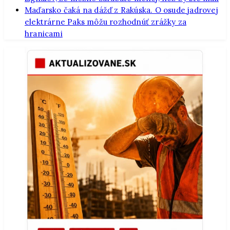
Maďarsko čaká na dážď z Rakúska. O osude jadrovej
elektrárne Paks môžu rozhodnúť zrážky za
hranicami