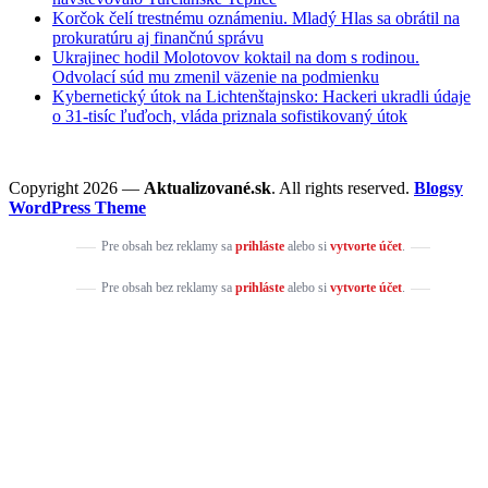
Korčok čelí trestnému oznámeniu. Mladý Hlas sa obrátil na
prokuratúru aj finančnú správu
Ukrajinec hodil Molotovov koktail na dom s rodinou.
Odvolací súd mu zmenil väzenie na podmienku
Kybernetický útok na Lichtenštajnsko: Hackeri ukradli údaje
o 31-tisíc ľuďoch, vláda priznala sofistikovaný útok
Copyright 2026 —
Aktualizované.sk
. All rights reserved.
Blogsy
WordPress Theme
Pre obsah bez reklamy sa
prihláste
alebo si
vytvorte účet
.