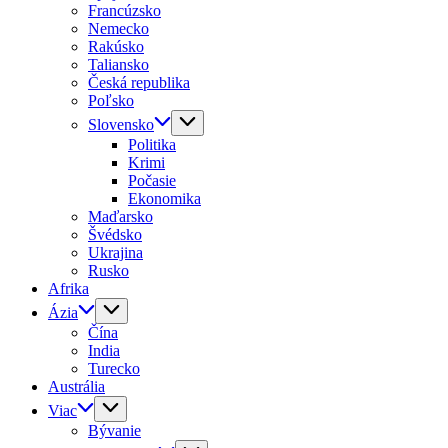
Francúzsko
Nemecko
Rakúsko
Taliansko
Česká republika
Poľsko
Slovensko
Politika
Krimi
Počasie
Ekonomika
Maďarsko
Švédsko
Ukrajina
Rusko
Afrika
Ázia
Čína
India
Turecko
Austrália
Viac
Bývanie