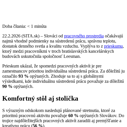
Doba čítania:
< 1
minúta
22.2.2026 (SITA.sk) – Slováci od
pracovného prostredia
očakávajú
najmä vhodné podmienky na sústredenú prácu, správnu teplotu,
dostatok denného svetla a kvalitu vzduchu. Vyplýva to z
prieskumu
,
ktorý medzi pracovníkmi v troch bratislavských kancelárskych
budovách uskutočnila spoločnosť Leesman.
Prieskum ukázal, že spomedzi pracovných aktivít je pre
zamestnancov prioritou individuálna sústredená práca. Za dôležitú ju
označilo
93 %
opýtaných. Zhoduje sa to aj s globálnymi
výsledkami, kde individuálnu sústredenú prácu považuje za dôležitú
90 %
opýtaných.
Komfortný stôl aj stolička
S výrazným odskokom nasledujú plánované stretnutia, ktoré za
prioritnú pracovnú aktivitu považuje
60 %
opýtaných Slovákov. Do
trojice najdôležitejších pracovných aktivít zaradili aj premýšľanie a
kreatívnu prácu (
56 %
).