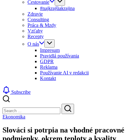
Cestovanie
#najkrajšiakrajina
Zdravie
Consulting
Práca & Mzdy
Vzťahy
Recepty
O nás
Impresum
Pravidlá používania
GDPR
Reklama
Používanie AI v redakcii
Kontakt
Subscribe
Close
Search
Search
Ekonomika
Slováci si potrpia na vhodné pracovné
podmienky, okrem teploty a kvality