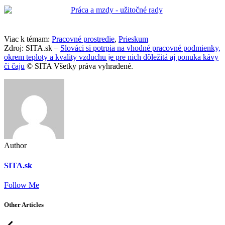
Viac k témam:
Pracovné prostredie
,
Prieskum
Zdroj: SITA.sk –
Slováci si potrpia na vhodné pracovné podmienky,
okrem teploty a kvality vzduchu je pre nich dôležitá aj ponuka kávy
či čaju
© SITA Všetky práva vyhradené.
Author
SITA.sk
Follow Me
Other Articles