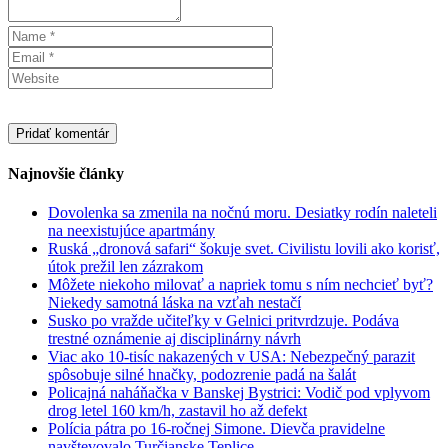
Najnovšie články
Dovolenka sa zmenila na nočnú moru. Desiatky rodín naleteli
na neexistujúce apartmány
Ruská „dronová safari“ šokuje svet. Civilistu lovili ako korisť,
útok prežil len zázrakom
Môžete niekoho milovať a napriek tomu s ním nechcieť byť?
Niekedy samotná láska na vzťah nestačí
Susko po vražde učiteľky v Gelnici pritvrdzuje. Podáva
trestné oznámenie aj disciplinárny návrh
Viac ako 10-tisíc nakazených v USA: Nebezpečný parazit
spôsobuje silné hnačky, podozrenie padá na šalát
Policajná naháňačka v Banskej Bystrici: Vodič pod vplyvom
drog letel 160 km/h, zastavil ho až defekt
Polícia pátra po 16-ročnej Simone. Dievča pravidelne
navštevovalo Turčianske Teplice