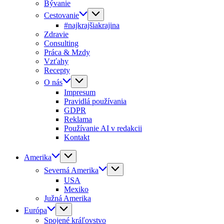
Bývanie
Cestovanie
#najkrajšiakrajina
Zdravie
Consulting
Práca & Mzdy
Vzťahy
Recepty
O nás
Impresum
Pravidlá používania
GDPR
Reklama
Používanie AI v redakcii
Kontakt
Amerika
Severná Amerika
USA
Mexiko
Južná Amerika
Európa
Spojené kráľovstvo