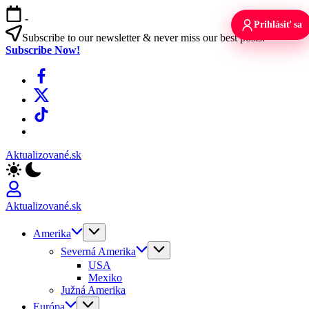
Skip
-
to
Prihlásiť sa
content
Subscribe to our newsletter & never miss our best posts.
Subscribe Now!
Facebook
X
TikTok
WhatsApp
Aktualizované.sk
Aktualizované.sk
Amerika
Severná Amerika
USA
Mexiko
Južná Amerika
Európa