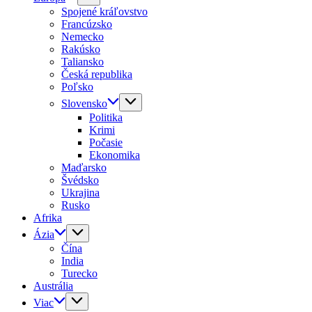
Spojené kráľovstvo
Francúzsko
Nemecko
Rakúsko
Taliansko
Česká republika
Poľsko
Slovensko
Politika
Krimi
Počasie
Ekonomika
Maďarsko
Švédsko
Ukrajina
Rusko
Afrika
Ázia
Čína
India
Turecko
Austrália
Viac