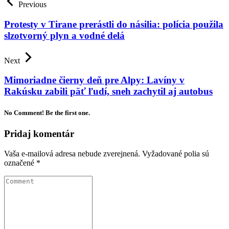
Previous
Protesty v Tirane prerástli do násilia: polícia použila
slzotvorný plyn a vodné delá
Next
Mimoriadne čierny deň pre Alpy: Lavíny v
Rakúsku zabili päť ľudí, sneh zachytil aj autobus
No Comment! Be the first one.
Pridaj komentár
Vaša e-mailová adresa nebude zverejnená.
Vyžadované polia sú
označené
*