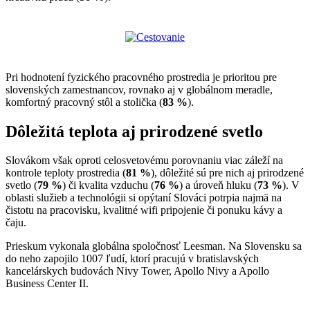
Pri hodnotení fyzického pracovného prostredia je prioritou pre
slovenských zamestnancov, rovnako aj v globálnom meradle,
komfortný pracovný stôl a stolička (
83 %
).
Dôležitá teplota aj prirodzené svetlo
Slovákom však oproti celosvetovému porovnaniu viac záleží na
kontrole teploty prostredia (
81 %
), dôležité sú pre nich aj prirodzené
svetlo (
79 %
) či kvalita vzduchu (
76 %
) a úroveň hluku (
73 %
). V
oblasti služieb a technológii si opýtaní Slováci potrpia najmä na
čistotu na pracovisku, kvalitné wifi pripojenie či ponuku kávy a
čaju.
Prieskum vykonala globálna spoločnosť Leesman. Na Slovensku sa
do neho zapojilo 1007 ľudí, ktorí pracujú v bratislavských
kancelárskych budovách Nivy Tower, Apollo Nivy a Apollo
Business Center II.