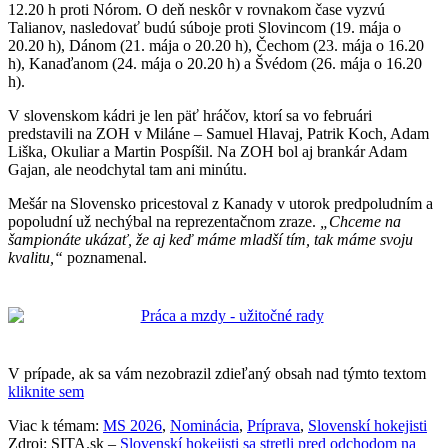
12.20 h proti Nórom. O deň neskôr v rovnakom čase vyzvú
Talianov, nasledovať budú súboje proti Slovincom (19. mája o
20.20 h), Dánom (21. mája o 20.20 h), Čechom (23. mája o 16.20
h), Kanaďanom (24. mája o 20.20 h) a Švédom (26. mája o 16.20
h).
V slovenskom kádri je len päť hráčov, ktorí sa vo februári
predstavili na ZOH v Miláne – Samuel Hlavaj, Patrik Koch, Adam
Liška, Okuliar a Martin Pospíšil. Na ZOH bol aj brankár Adam
Gajan, ale neodchytal tam ani minútu.
Mešár na Slovensko pricestoval z Kanady v utorok predpoludním a
popoludní už nechýbal na reprezentačnom zraze.
„Chceme na
šampionáte ukázať, že aj keď máme mladší tím, tak máme svoju
kvalitu,“
poznamenal.
V prípade, ak sa vám nezobrazil zdieľaný obsah nad týmto textom
kliknite sem
Viac k témam:
MS 2026
,
Nominácia
,
Príprava
,
Slovenskí hokejisti
Zdroj: SITA.sk –
Slovenskí hokejisti sa stretli pred odchodom na