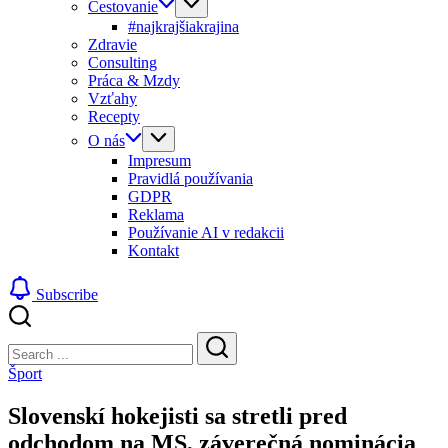
Cestovanie
#najkrajšiakrajina
Zdravie
Consulting
Práca & Mzdy
Vzťahy
Recepty
O nás
Impresum
Pravidlá používania
GDPR
Reklama
Používanie AI v redakcii
Kontakt
Subscribe
Close
Search
Search
Šport
Slovenskí hokejisti sa stretli pred
odchodom na MS, záverečná nominácia