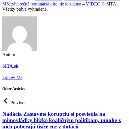
MS, záverečná nominácia ešte nie je známa – VIDEO
© SITA
Všetky práva vyhradené.
Author
SITA.sk
Follow Me
Other Articles
Previous
Nadácia Zastavme korupciu si posvietila na
mimovládky blízke koaličným politikom, mnohé z
nich poberajú tisíce eur z dotácií