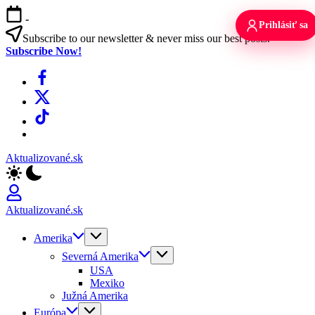
Skip
-
to
Prihlásiť sa
content
Subscribe to our newsletter & never miss our best posts.
Subscribe Now!
Facebook
X
TikTok
WhatsApp
Aktualizované.sk
Aktualizované.sk
Amerika
Severná Amerika
USA
Mexiko
Južná Amerika
Európa