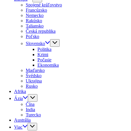
Spojené kráľovstvo
Francúzsko
Nemecko
Rakúsko
Taliansko
Česká republika
Poľsko
Slovensko
Politika
Krimi
Počasie
Ekonomika
Maďarsko
Švédsko
Ukrajina
Rusko
Afrika
Ázia
Čína
India
Turecko
Austrália
Viac