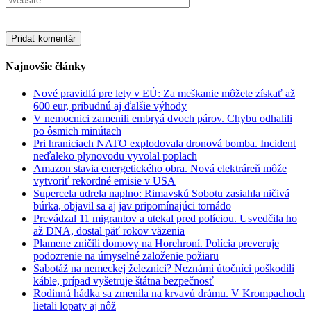
Najnovšie články
Nové pravidlá pre lety v EÚ: Za meškanie môžete získať až
600 eur, pribudnú aj ďalšie výhody
V nemocnici zamenili embryá dvoch párov. Chybu odhalili
po ôsmich minútach
Pri hraniciach NATO explodovala dronová bomba. Incident
neďaleko plynovodu vyvolal poplach
Amazon stavia energetického obra. Nová elektráreň môže
vytvoriť rekordné emisie v USA
Supercela udrela naplno: Rimavskú Sobotu zasiahla ničivá
búrka, objavil sa aj jav pripomínajúci tornádo
Prevádzal 11 migrantov a utekal pred políciou. Usvedčila ho
až DNA, dostal päť rokov väzenia
Plamene zničili domovy na Horehroní. Polícia preveruje
podozrenie na úmyselné založenie požiaru
Sabotáž na nemeckej železnici? Neznámi útočníci poškodili
káble, prípad vyšetruje štátna bezpečnosť
Rodinná hádka sa zmenila na krvavú drámu. V Krompachoch
lietali lopaty aj nôž