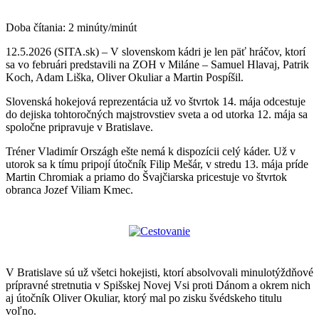
Doba čítania:
2
minúty/minút
12.5.2026 (SITA.sk) – V slovenskom kádri je len päť hráčov, ktorí
sa vo februári predstavili na ZOH v Miláne – Samuel Hlavaj, Patrik
Koch, Adam Liška, Oliver Okuliar a Martin Pospíšil.
Slovenská hokejová reprezentácia už vo štvrtok 14. mája odcestuje
do dejiska tohtoročných majstrovstiev sveta a od utorka 12. mája sa
spoločne pripravuje v Bratislave.
Tréner Vladimír Országh ešte nemá k dispozícii celý káder. Už v
utorok sa k tímu pripojí útočník Filip Mešár, v stredu 13. mája príde
Martin Chromiak a priamo do Švajčiarska pricestuje vo štvrtok
obranca Jozef Viliam Kmec.
V Bratislave sú už všetci hokejisti, ktorí absolvovali minulotýždňové
prípravné stretnutia v Spišskej Novej Vsi proti Dánom a okrem nich
aj útočník Oliver Okuliar, ktorý mal po zisku švédskeho titulu
voľno.