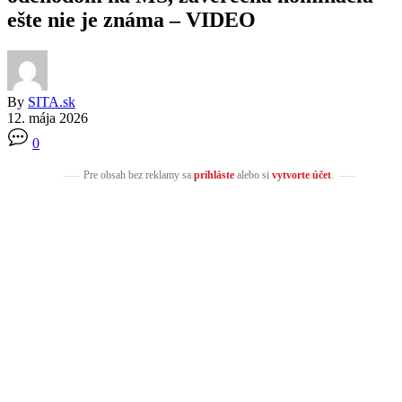
ešte nie je známa – VIDEO
By
SITA.sk
12. mája 2026
0
Pre obsah bez reklamy sa
prihláste
alebo si
vytvorte účet
.