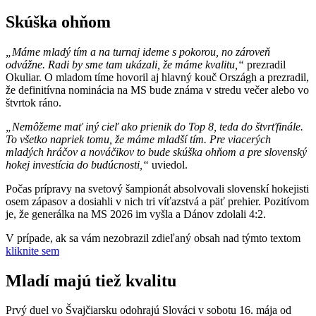
Skúška ohňom
„Máme mladý tím a na turnaj ideme s pokorou, no zároveň
odvážne. Radi by sme tam ukázali, že máme kvalitu,“
prezradil
Okuliar. O mladom tíme hovoril aj hlavný kouč Országh a prezradil,
že definitívna nominácia na MS bude známa v stredu večer alebo vo
štvrtok ráno.
„Nemôžeme mať iný cieľ ako prienik do Top 8, teda do štvrťfinále.
To všetko napriek tomu, že máme mladší tím. Pre viacerých
mladých hráčov a nováčikov to bude skúška ohňom a pre slovenský
hokej investícia do budúcnosti,“
uviedol.
Počas prípravy na svetový šampionát absolvovali slovenskí hokejisti
osem zápasov a dosiahli v nich tri víťazstvá a päť prehier. Pozitívom
je, že generálka na MS 2026 im vyšla a Dánov zdolali 4:2.
V prípade, ak sa vám nezobrazil zdieľaný obsah nad týmto textom
kliknite sem
Mladí majú tiež kvalitu
Prvý duel vo Švajčiarsku odohrajú Slováci v sobotu 16. mája od