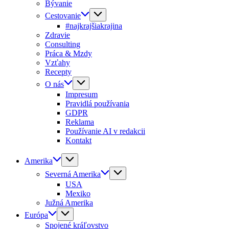
Bývanie
Cestovanie
#najkrajšiakrajina
Zdravie
Consulting
Práca & Mzdy
Vzťahy
Recepty
O nás
Impresum
Pravidlá používania
GDPR
Reklama
Používanie AI v redakcii
Kontakt
Amerika
Severná Amerika
USA
Mexiko
Južná Amerika
Európa
Spojené kráľovstvo