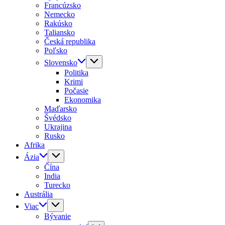
Francúzsko
Nemecko
Rakúsko
Taliansko
Česká republika
Poľsko
Slovensko
Politika
Krimi
Počasie
Ekonomika
Maďarsko
Švédsko
Ukrajina
Rusko
Afrika
Ázia
Čína
India
Turecko
Austrália
Viac
Bývanie