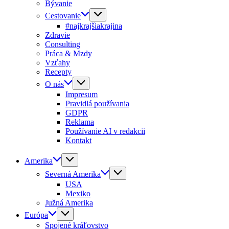
Bývanie
Cestovanie
#najkrajšiakrajina
Zdravie
Consulting
Práca & Mzdy
Vzťahy
Recepty
O nás
Impresum
Pravidlá používania
GDPR
Reklama
Používanie AI v redakcii
Kontakt
Amerika
Severná Amerika
USA
Mexiko
Južná Amerika
Európa
Spojené kráľovstvo