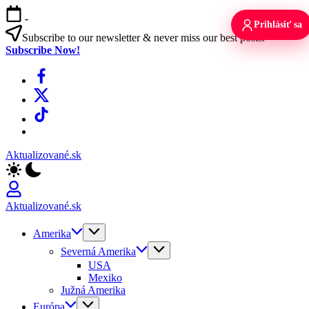
Skip
-
to
Prihlásiť sa
content
Subscribe to our newsletter & never miss our best posts.
Subscribe Now!
Facebook
X
TikTok
WhatsApp
Aktualizované.sk
Aktualizované.sk
Amerika
Severná Amerika
USA
Mexiko
Južná Amerika
Európa