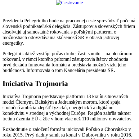
Prezidenta Pellegriniho bude na pracovnej ceste sprevádzať početná
slovenská podnikateľská delegácia. Zástupcovia slovenských firiem
absolvujú aj samostatné rokovania s poľskými partnermi o
možnostiach odovzdávania skúseností SR v oblasti jadrovej
energetiky.
Pellegrini taktiež vystúpi počas druhej časti samitu – na plenárnom
rokovaní, v rámci ktorého prítomní zástupcovia štátov zhodnotia
prvú dekádu fungovania formátu a predstavia možnú víziu jeho
budúcnosti. Informovala o tom Kancelária prezidenta SR.
Iniciatíva Trojmoria
Iniciatíva Trojmoria predstavuje platformu 13 krajín situovaných
medzi Čiernym, Baltským a Jadranským morom, ktoré spája
spoločná ambícia zlepšiť fyzickú, energetickú a digitálnu
konektivitu v strednej a východnej Európe. Región zahŕňa takmer
tretinu územia EÚ a žije v ňom viac než 110 miliónov obyvateľov.
Rozhodnutie o založení formátu iniciovali Poľsko a Chorvátsko v
roku 2015. Prvý riadny samit sa konal v Dubrovníku v roku 2016.