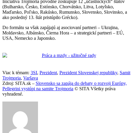
Iniciatíva Trojmoria pôvodne zoskupuje 12 „účastníckych“ štátov
(Bulharsko, Česko, Estónsko, Chorvátsko, Litva, Lotyšsko,
Maďarsko, Poľsko, Rakúsko, Rumunsko, Slovensko, Slovinsko, a
ako posledný 13. štát pristúpilo Grécko).
Do formátu sa však zapájajú aj asociovaní partneri – Ukrajina,
Moldavsko, Albánsko, Čierna Hora – a strategickí partneri – EÚ,
USA, Nemecko a Japonsko.
Viac k témam:
3SI
,
Prezident
,
Prezident Slovenskej republiky
,
Samit
Trojmoria
,
Varšava
Zdroj: SITA.sk –
Slovensko sa zapája do debaty o rozvoji Európy,
Pellegrini vystúpi na samite Trojmoria
© SITA Všetky práva
vyhradené.