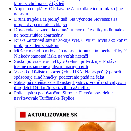
ktoré zachránia celý týždeň
Apple mení plány. Očakávané AI okuliare tento rok zrejme
neprídu
Druhá tragédia za jediný deň. Na východe Slovenska sa
utopili dvaja maloletí chlapci
Dovolenka sa zmenila na nočnú moru. Desiatky rodín naleteli
na neexistujúce apartmány
Ruská „dronová safari“ šokuje svet. Civilistu lovili ako korisť,
útok prežil len zázrakom
Môžete niekoho milovať a napriek tomu s ním nechcieť byť?
Niekedy samotná láska na vzťah nestačí
Susko po vražde učiteľky v Gelnici pritvrdzuje. Podáva
trestné oznámenie aj disciplinárny návrh
Viac ako 10-tisíc nakazených v USA: Nebezpečný parazit
spôsobuje silné hnačky, podozrenie padá na šalát
Policajná naháňačka v Banskej Bystrici: Vodič pod vplyvom
drog letel 160 km/h, zastavil ho až defekt
Polícia pátra po 16-ročnej Simone. Dievča pravidelne
navštevovalo Turčianske Teplice