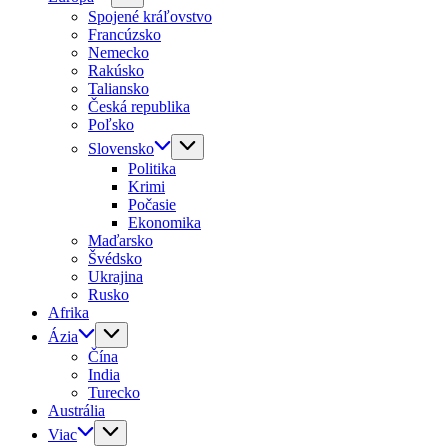
Spojené kráľovstvo
Francúzsko
Nemecko
Rakúsko
Taliansko
Česká republika
Poľsko
Slovensko
Politika
Krimi
Počasie
Ekonomika
Maďarsko
Švédsko
Ukrajina
Rusko
Afrika
Ázia
Čína
India
Turecko
Austrália
Viac