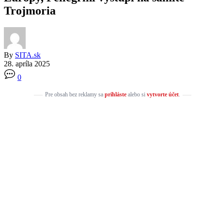
Trojmoria
By
SITA.sk
28. apríla 2025
0
Pre obsah bez reklamy sa
prihláste
alebo si
vytvorte účet
.