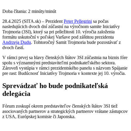
Doba čítania:
2
minúty/minút
28.4.2025 (SITA.sk) – Prezident
Peter Pellegrini
sa počas
nasledujúcich dvoch dní zúčastní na výročnom samite Iniciatívy
Trojmoria (3SI), ktorý sa pri príležitosti 10. výročia založenia
formátu uskutoční v poľskej Varšave pod záštitou prezidenta
Andrzeja Dudu
. Tohtoročný Samit Trojmoria bude pozostávať z
dvoch častí.
V rámci prvej sa hlavy členských štátov 3SI zúčastnia na biznis fóre
spolu s významnými predstaviteľmi podnikateľského sektora.
Zároveň vystúpia v rámci prezidentského panelu s názvom Spájanie
pre rast: Budúcnosť Iniciatívy Trojmoria v kontexte jej 10. výročia.
Sprevádzať ho bude podnikateľská
delegácia
Fórum zoskupí okrem predstaviteľov členských štátov 3SI tiež
asociovaných partnerov a strategických partnerov vrátane zástupcov
z USA, Európskej komisie či Japonska.