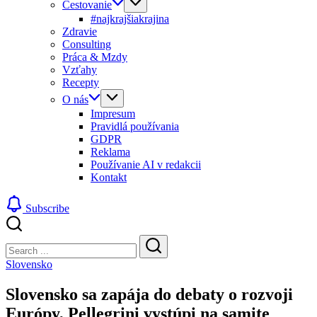
Cestovanie
#najkrajšiakrajina
Zdravie
Consulting
Práca & Mzdy
Vzťahy
Recepty
O nás
Impresum
Pravidlá používania
GDPR
Reklama
Používanie AI v redakcii
Kontakt
Subscribe
Close
Search
Search
Slovensko
Slovensko sa zapája do debaty o rozvoji
Európy, Pellegrini vystúpi na samite