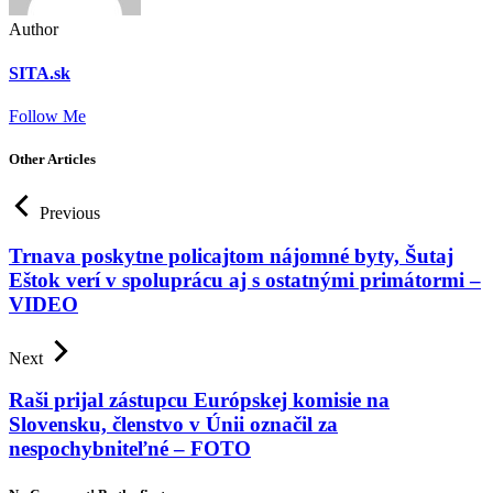
Author
SITA.sk
Follow Me
Other Articles
Previous
Trnava poskytne policajtom nájomné byty, Šutaj
Eštok verí v spoluprácu aj s ostatnými primátormi –
VIDEO
Next
Raši prijal zástupcu Európskej komisie na
Slovensku, členstvo v Únii označil za
nespochybniteľné – FOTO