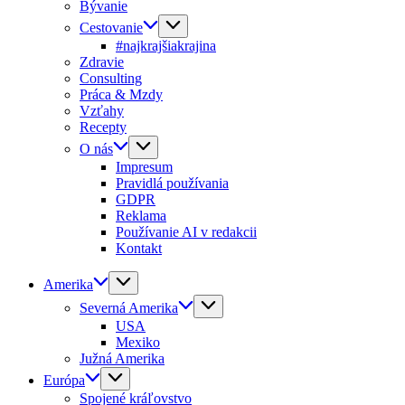
Bývanie
Cestovanie
#najkrajšiakrajina
Zdravie
Consulting
Práca & Mzdy
Vzťahy
Recepty
O nás
Impresum
Pravidlá používania
GDPR
Reklama
Používanie AI v redakcii
Kontakt
Amerika
Severná Amerika
USA
Mexiko
Južná Amerika
Európa
Spojené kráľovstvo