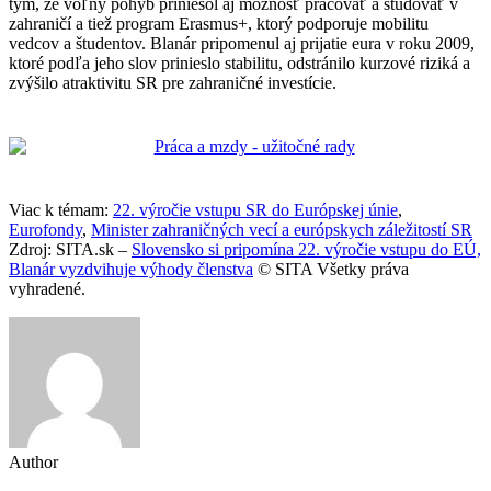
tým, že voľný pohyb priniesol aj možnosť pracovať a študovať v
zahraničí a tiež program Erasmus+, ktorý podporuje mobilitu
vedcov a študentov. Blanár pripomenul aj prijatie eura v roku 2009,
ktoré podľa jeho slov prinieslo stabilitu, odstránilo kurzové riziká a
zvýšilo atraktivitu SR pre zahraničné investície.
Viac k témam:
22. výročie vstupu SR do Európskej únie
,
Eurofondy
,
Minister zahraničných vecí a európskych záležitostí SR
Zdroj: SITA.sk –
Slovensko si pripomína 22. výročie vstupu do EÚ,
Blanár vyzdvihuje výhody členstva
© SITA Všetky práva
vyhradené.
Author