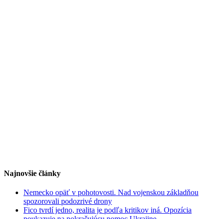
Najnovšie články
Nemecko opäť v pohotovosti. Nad vojenskou základňou
spozorovali podozrivé drony
Fico tvrdí jedno, realita je podľa kritikov iná. Opozícia
poukazuje na pokračujúcu pomoc Ukrajine