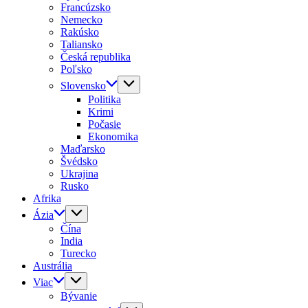
Francúzsko
Nemecko
Rakúsko
Taliansko
Česká republika
Poľsko
Slovensko
Politika
Krimi
Počasie
Ekonomika
Maďarsko
Švédsko
Ukrajina
Rusko
Afrika
Ázia
Čína
India
Turecko
Austrália
Viac
Bývanie