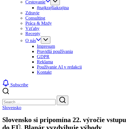
Cestovanie
#najkrajšiakrajina
Zdravie
Consulting
Práca & Mzdy
Vzťahy
Recepty
O nás
Impresum
Pravidlá používania
GDPR
Reklama
Používanie AI v redakcii
Kontakt
Subscribe
Close
Search
Search
Slovensko
Slovensko si pripomína 22. výročie vstupu
do EÚ, Blanár vyzdvihuje výhody