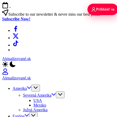
Skip
-
to
Prihlásiť sa
content
Subscribe to our newsletter & never miss our best posts.
Subscribe Now!
Facebook
X
TikTok
WhatsApp
Aktualizované.sk
Aktualizované.sk
Amerika
Severná Amerika
USA
Mexiko
Južná Amerika
Európa