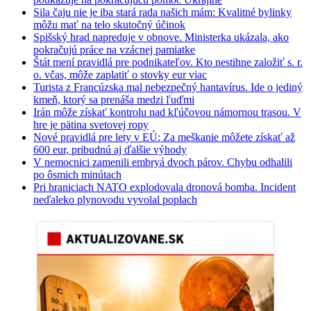
Sila čaju nie je iba stará rada našich mám: Kvalitné bylinky
môžu mať na telo skutočný účinok
Spišský hrad napreduje v obnove. Ministerka ukázala, ako
pokračujú práce na vzácnej pamiatke
Štát mení pravidlá pre podnikateľov. Kto nestihne založiť s. r.
o. včas, môže zaplatiť o stovky eur viac
Turista z Francúzska mal nebezpečný hantavírus. Ide o jediný
kmeň, ktorý sa prenáša medzi ľuďmi
Irán môže získať kontrolu nad kľúčovou námornou trasou. V
hre je pätina svetovej ropy
Nové pravidlá pre lety v EÚ: Za meškanie môžete získať až
600 eur, pribudnú aj ďalšie výhody
V nemocnici zamenili embryá dvoch párov. Chybu odhalili
po ôsmich minútach
Pri hraniciach NATO explodovala dronová bomba. Incident
neďaleko plynovodu vyvolal poplach