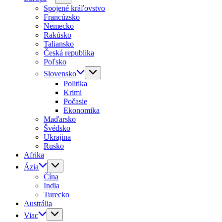
Spojené kráľovstvo
Francúzsko
Nemecko
Rakúsko
Taliansko
Česká republika
Poľsko
Slovensko
Politika
Krimi
Počasie
Ekonomika
Maďarsko
Švédsko
Ukrajina
Rusko
Afrika
Ázia
Čína
India
Turecko
Austrália
Viac