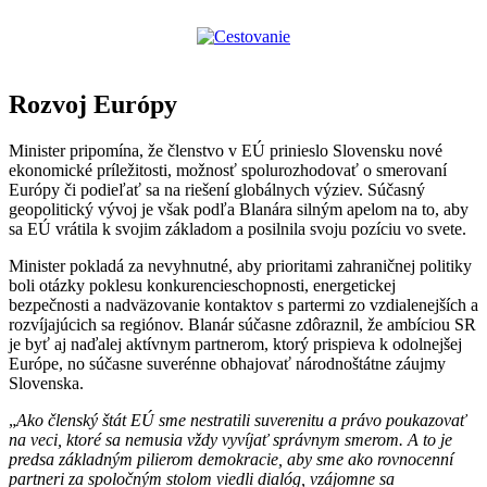
Rozvoj Európy
Minister pripomína, že členstvo v EÚ prinieslo Slovensku nové
ekonomické príležitosti, možnosť spolurozhodovať o smerovaní
Európy či podieľať sa na riešení globálnych výziev. Súčasný
geopolitický vývoj je však podľa Blanára silným apelom na to, aby
sa EÚ vrátila k svojim základom a posilnila svoju pozíciu vo svete.
Minister pokladá za nevyhnutné, aby prioritami zahraničnej politiky
boli otázky poklesu konkurencieschopnosti, energetickej
bezpečnosti a nadväzovanie kontaktov s partermi zo vzdialenejších a
rozvíjajúcich sa regiónov. Blanár súčasne zdôraznil, že ambíciou SR
je byť aj naďalej aktívnym partnerom, ktorý prispieva k odolnejšej
Európe, no súčasne suverénne obhajovať národnoštátne záujmy
Slovenska.
„
Ako členský štát EÚ sme nestratili suverenitu a právo poukazovať
na veci, ktoré sa nemusia vždy vyvíjať správnym smerom. A to je
predsa základným pilierom demokracie, aby sme ako rovnocenní
partneri za spoločným stolom viedli dialóg, vzájomne sa