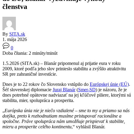
členstva
By
SITA.sk
1. mája 2026
0
Doba čítania:
2
minúty/minút
1.5.2026 (SITA.sk) – Blanár pripomenul aj prijatie eura v roku
2009, ktoré podľa jeho slov prinieslo stabilitu a zvýšilo atraktivitu
SR pre zahraničné investície.
Dnes je to 22 rokov čo Slovensko vstúpilo do
Európskej únie (EÚ)
.
Šéf slovenskej diplomacie
Juraj Blanár
(
Smer-SD
) je názoru, že je
dnes potrebné opätovne nadviazať na jej kľúčové piliere, ktorými sú
stabilita, mier, spolupráca a prosperita.
„
Európska únia nie je niečo vzdialené – sme to my a priamo sa nás
dotýka, preto k rozhodnutiam musíme pristupovať racionálne a
spoločne. Práve spolupráca nám umožňuje prispievať k stabilite,
mieru a prosperite celého kontinentu
,“ vyhlásil Blanár.