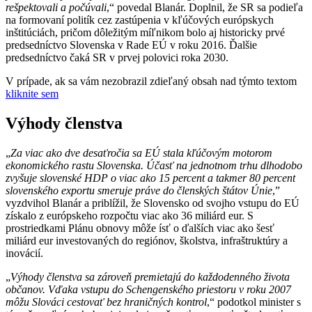
rešpektovali a počúvali
,“ povedal Blanár. Doplnil, že SR sa podieľa
na formovaní politík cez zastúpenia v kľúčových európskych
inštitúciách, pričom dôležitým míľnikom bolo aj historicky prvé
predsedníctvo Slovenska v Rade EÚ v roku 2016. Ďalšie
predsedníctvo čaká SR v prvej polovici roka 2030.
V prípade, ak sa vám nezobrazil zdieľaný obsah nad týmto textom
kliknite sem
Výhody členstva
„
Za viac ako dve desaťročia sa EÚ stala kľúčovým motorom
ekonomického rastu Slovenska. Účasť na jednotnom trhu dlhodobo
zvyšuje slovenské HDP o viac ako 15 percent a takmer 80 percent
slovenského exportu smeruje práve do členských štátov Únie
,”
vyzdvihol Blanár a priblížil, že Slovensko od svojho vstupu do EÚ
získalo z európskeho rozpočtu viac ako 36 miliárd eur. S
prostriedkami Plánu obnovy môže ísť o ďalších viac ako šesť
miliárd eur investovaných do regiónov, školstva, infraštruktúry a
inovácií.
„
Výhody členstva sa zároveň premietajú do každodenného života
občanov. Vďaka vstupu do Schengenského priestoru v roku 2007
môžu Slováci cestovať bez hraničných kontrol
,“ podotkol minister s