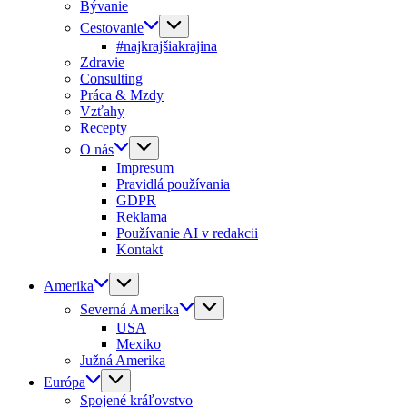
Bývanie
Cestovanie
#najkrajšiakrajina
Zdravie
Consulting
Práca & Mzdy
Vzťahy
Recepty
O nás
Impresum
Pravidlá používania
GDPR
Reklama
Používanie AI v redakcii
Kontakt
Amerika
Severná Amerika
USA
Mexiko
Južná Amerika
Európa
Spojené kráľovstvo