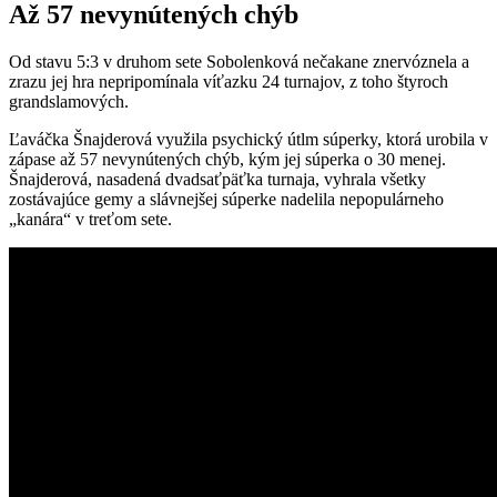
Až 57 nevynútených chýb
Od stavu 5:3 v druhom sete Sobolenková nečakane znervóznela a
zrazu jej hra nepripomínala víťazku 24 turnajov, z toho štyroch
grandslamových.
Ľaváčka Šnajderová využila psychický útlm súperky, ktorá urobila v
zápase až 57 nevynútených chýb, kým jej súperka o 30 menej.
Šnajderová, nasadená dvadsaťpäťka turnaja, vyhrala všetky
zostávajúce gemy a slávnejšej súperke nadelila nepopulárneho
„kanára“ v treťom sete.