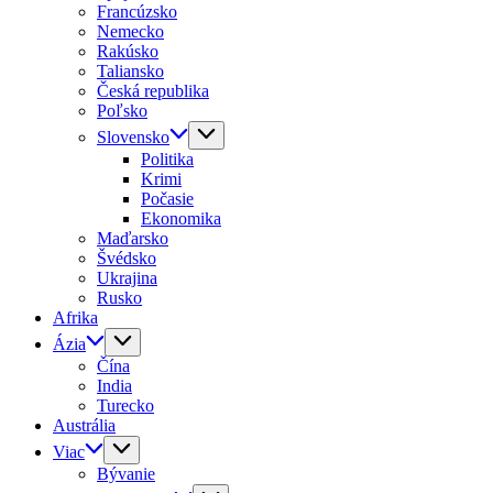
Francúzsko
Nemecko
Rakúsko
Taliansko
Česká republika
Poľsko
Slovensko
Politika
Krimi
Počasie
Ekonomika
Maďarsko
Švédsko
Ukrajina
Rusko
Afrika
Ázia
Čína
India
Turecko
Austrália
Viac
Bývanie