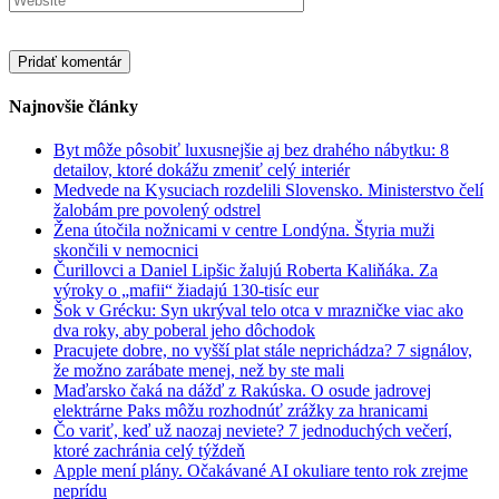
Najnovšie články
Byt môže pôsobiť luxusnejšie aj bez drahého nábytku: 8
detailov, ktoré dokážu zmeniť celý interiér
Medvede na Kysuciach rozdelili Slovensko. Ministerstvo čelí
žalobám pre povolený odstrel
Žena útočila nožnicami v centre Londýna. Štyria muži
skončili v nemocnici
Čurillovci a Daniel Lipšic žalujú Roberta Kaliňáka. Za
výroky o „mafii“ žiadajú 130-tisíc eur
Šok v Grécku: Syn ukrýval telo otca v mrazničke viac ako
dva roky, aby poberal jeho dôchodok
Pracujete dobre, no vyšší plat stále neprichádza? 7 signálov,
že možno zarábate menej, než by ste mali
Maďarsko čaká na dážď z Rakúska. O osude jadrovej
elektrárne Paks môžu rozhodnúť zrážky za hranicami
Čo variť, keď už naozaj neviete? 7 jednoduchých večerí,
ktoré zachránia celý týždeň
Apple mení plány. Očakávané AI okuliare tento rok zrejme
neprídu