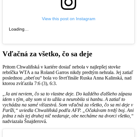
View this post on Instagram
Loading…
Vďačná za všetko, čo sa deje
Pritom Chwaliňská v kariére dosiaľ nebola v najlepšej stovke
rebríčka WTA a na Roland Garros nikdy predtým nehrala. Jej zatiaľ
poslednou „obeťou“ bola vo štvrťfinále Ruska Anna Kalinská, nad
ktorou zvíťazila 7:6 (3), 6:3.
„Ja ani neviem, čo sa to vlastne deje. Do každého ďalšieho zápasu
idem s tým, aby som si to užila a neurobila si hanbu. A zatiaľ to
vychádza na samé víťazstvá. Som vďačná za všetko, čo sa mi deje v
Paríži,“ uviedla Chwaliňská podľa AFP. „Očakávam tvrdý boj. Ani
jedna z nás tej druhej nič nedaruje, obe necháme na dvorci všetko,“
nadviazala Šnajderová.