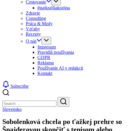
Cestovanie
#najkrajšiakrajina
Zdravie
Consulting
Práca & Mzdy
Vzťahy
Recepty
O nás
Impresum
Pravidlá používania
GDPR
Reklama
Používanie AI v redakcii
Kontakt
Subscribe
Close
Search
Search
Slovensko
Sobolenková chcela po ťažkej prehre so
Šnajderovou skončiť s tenisom alebo