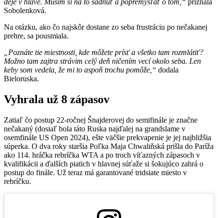
deje v hlave. Musím si na to sadnúť a popremýšľať o tom,“
priznala
Sobolenková.
Na otázku, ako čo najskôr dostane zo seba frustráciu po nečakanej
prehre, sa pousmiala.
„Poznáte tie miestnosti, kde môžete prísť a všetko tam rozmlátiť?
Možno tam zajtra strávim celý deň ničením vecí okolo seba. Len
keby som vedela, že mi to aspoň trochu pomôže,“
dodala
Bieloruska.
Vyhrala už 8 zápasov
Zatiaľ čo postup 22-ročnej Šnajderovej do semifinále je značne
nečakaný (dosiaľ bola táto Ruska najďalej na grandslame v
osemfinále US Open 2024), ešte väčšie prekvapenie je jej najbližšia
súperka. O dva roky staršia Poľka Maja Chwaliňská prišla do Paríža
ako 114. hráčka rebríčka WTA a po troch víťazných zápasoch v
kvalifikácii a ďalších piatich v hlavnej súťaže si šokujúco zahrá o
postup do finále. Už teraz má garantované tridsiate miesto v
rebríčku.