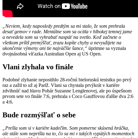
„Neviem, kedy naposledy predtým sa mi stalo, že som prehrala
desať gemov v rade. Mentálne som sa ocitla v hlbokej temnej jame
a nevedela som sa vyhrabať naspäť na svetlo. Keď začnete o
všetkom príliš premýšľať, zrazu kopíte chyby a nevyužijete na
ukončenie výmeny ani tie najväčšie šance,“
úprimne sa vyznala
dvojnásobná víťazka Australian Open aj US Open.
Vlani zlyhala vo finále
Podobné zlyhanie nepostihlo 28-ročnú bieloruskú tenistku po prvý
raz a zažil to už aj Paríž. Vlani sa chystala prvýkrát v kariére
zdvihnúť nad hlavu Pohár Suzanne Lenglenovej, ale po úspešnom
prvom sete vo finále 7:6, prehrala s Coco Gauffovou ďalšie dva 2:6
a 4:6.
Bude rozmýšľať o sebe
„Prešla som si v kariére kadečím. Som pomerne skúsená hráčka,
ale stále som neprišla na to, čo sa mi v takých vypätých momentoch