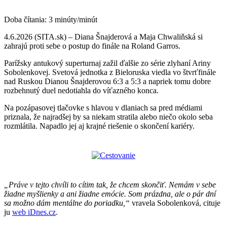
Doba čítania:
3
minúty/minút
4.6.2026 (SITA.sk) – Diana Šnajderová a Maja Chwaliňská si
zahrajú proti sebe o postup do finále na Roland Garros.
Parížsky antukový superturnaj zažil ďalšie zo série zlyhaní Ariny
Sobolenkovej. Svetová jednotka z Bieloruska viedla vo štvrťfinále
nad Ruskou Dianou Šnajderovou 6:3 a 5:3 a napriek tomu dobre
rozbehnutý duel nedotiahla do víťazného konca.
Na pozápasovej tlačovke s hlavou v dlaniach sa pred médiami
priznala, že najradšej by sa niekam stratila alebo niečo okolo seba
rozmlátila. Napadlo jej aj krajné riešenie o skončení kariéry.
„Práve v tejto chvíli to cítim tak, že chcem skončiť. Nemám v sebe
žiadne myšlienky a ani žiadne emócie. Som prázdna, ale o pár dní
sa možno dám mentálne do poriadku,“
vravela Sobolenková, cituje
ju
web iDnes.cz
.