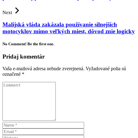
Next
Malijská vláda zakázala používanie silnejších
motocyklov mimo veľkých miest, dôvod znie logicky
No Comment! Be the first one.
Pridaj komentár
Vaša e-mailová adresa nebude zverejnená.
Vyžadované polia sú
označené
*