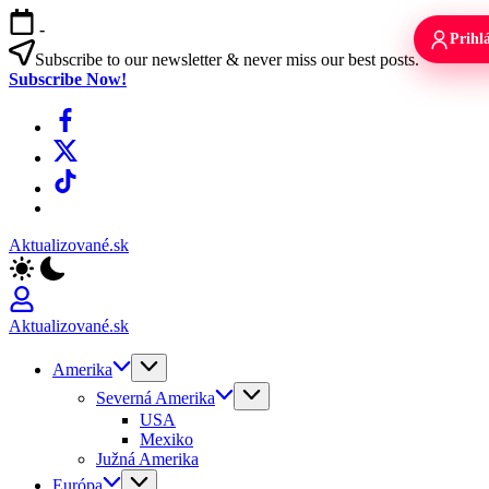
Skip
-
to
Prihlá
content
Subscribe to our newsletter & never miss our best posts.
Subscribe Now!
Facebook
X
TikTok
WhatsApp
Aktualizované.sk
Aktualizované.sk
Amerika
Severná Amerika
USA
Mexiko
Južná Amerika
Európa