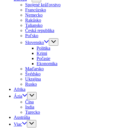
Spojené kráľovstvo
Francúzsko
Nemecko
Rakúsko
Taliansko
Česká republika
Poľsko
Slovensko
Politika
Krimi
Počasie
Ekonomika
Maďarsko
Švédsko
Ukrajina
Rusko
Afrika
Ázia
Čína
India
Turecko
Austrália
Viac