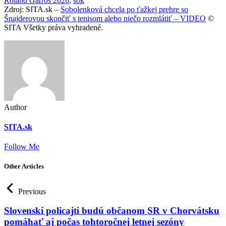
Roland Garros 2026
,
šok
Zdroj: SITA.sk –
Sobolenková chcela po ťažkej prehre so
Šnajderovou skončiť s tenisom alebo niečo rozmlátiť – VIDEO
©
SITA Všetky práva vyhradené.
Author
SITA.sk
Follow Me
Other Articles
Previous
Slovenskí policajti budú občanom SR v Chorvátsku
pomáhať aj počas tohtoročnej letnej sezóny