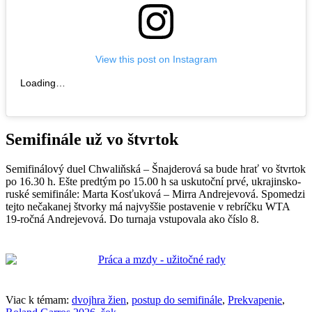
View this post on Instagram
Loading…
Semifinále už vo štvrtok
Semifinálový duel Chwaliňská – Šnajderová sa bude hrať vo štvrtok
po 16.30 h. Ešte predtým po 15.00 h sa uskutoční prvé, ukrajinsko-
ruské semifinále: Marta Kosťuková – Mirra Andrejevová. Spomedzi
tejto nečakanej štvorky má najvyššie postavenie v rebríčku WTA
19-ročná Andrejevová. Do turnaja vstupovala ako číslo 8.
Viac k témam:
dvojhra žien
,
postup do semifinále
,
Prekvapenie
,