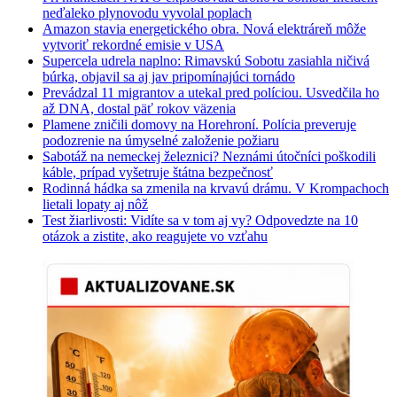
neďaleko plynovodu vyvolal poplach
Amazon stavia energetického obra. Nová elektráreň môže
vytvoriť rekordné emisie v USA
Supercela udrela naplno: Rimavskú Sobotu zasiahla ničivá
búrka, objavil sa aj jav pripomínajúci tornádo
Prevádzal 11 migrantov a utekal pred políciou. Usvedčila ho
až DNA, dostal päť rokov väzenia
Plamene zničili domovy na Horehroní. Polícia preveruje
podozrenie na úmyselné založenie požiaru
Sabotáž na nemeckej železnici? Neznámi útočníci poškodili
káble, prípad vyšetruje štátna bezpečnosť
Rodinná hádka sa zmenila na krvavú drámu. V Krompachoch
lietali lopaty aj nôž
Test žiarlivosti: Vidíte sa v tom aj vy? Odpovedzte na 10
otázok a zistite, ako reagujete vo vzťahu