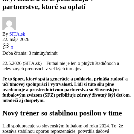
partnerstve, ktoré sa oplatí
By
SITA.sk
22. mája 2026
0
Doba čítania:
3
minúty/minút
22.5.2026 (SITA.sk) – Futbal nie je len o plných štadiónoch a
televíznych prenosoch z veľkých turnajov.
Je to šport, ktorý spája generácie a pohlavia, prináša radosť a
učí tímovej spolupráci i vytrvalosti. Lidl si túto silu plne
uvedomuje a prostredníctvom partnerstva so Slovenským
futbalovým zväzom (SFZ) približuje zdravý životný štýl deťom,
mládeži aj dospelým.
Nový tréner so stabilnou posilou v tíme
Lidl spolupracuje so slovenským futbalom od roku 2024. To, že
zostáva stabilnou oporou reprezentácie, potvrdila tlačová