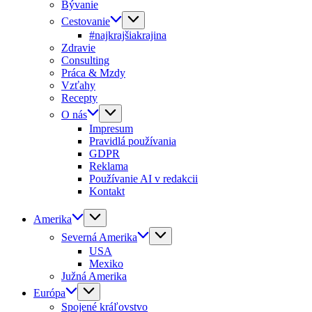
Bývanie
Cestovanie
#najkrajšiakrajina
Zdravie
Consulting
Práca & Mzdy
Vzťahy
Recepty
O nás
Impresum
Pravidlá používania
GDPR
Reklama
Používanie AI v redakcii
Kontakt
Amerika
Severná Amerika
USA
Mexiko
Južná Amerika
Európa
Spojené kráľovstvo