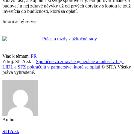
zdravo rásť, ale aj plniť si svoje športové sny. Podporovať mládež a
budovať u nej zdravé návyky už od prvých dotykov s loptou je totiž
investícia do budúcnosti, ktorá sa oplatí.
Informačný servis
Viac k témam:
PR
Zdroj: SITA.sk –
Spoločne za zdravšie generácie a radosť z hry:
LIDL a SFZ pokračujú v partnerstve, ktoré sa oplatí
© SITA Všetky
práva vyhradené.
Author
SITA.sk