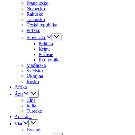
Francúzsko
Nemecko
Rakúsko
Taliansko
Česká republika
Poľsko
Slovensko
Politika
Krimi
Počasie
Ekonomika
Maďarsko
Švédsko
Ukrajina
Rusko
Afrika
Ázia
Čína
India
Turecko
Austrália
Viac
Bývanie