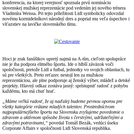
konferencia, na ktorej verejnosť spoznala prvú nomináciu
slovenskej mužskej reprezentácie pod vedením jej nového trénera
Vladimíra Weissa. Pri tejto príležitosti Lidl symbolicky odovzdal
novému kormidelníkovi národný dres a poprial mu veľa úspechov i
víťazstiev na lavičke slovenského tímu.
Hoci je zrak fanúšikov upretý najmä na A-tím, cieľom spolupráce
nie je iba podpora elitného športu. Ide o hlbší záväzok voči
spoločnosti, pretože Lidl a futbal, jednotky vo svojich oblastiach, tu
sú pre všetkých. Preto reťazec nestojí len za mužskou
reprezentáciou, ale plne podporuje aj ženský výber, mládež a detské
projekty. Hlavný odkaz zostáva jasný: sprístupniť radosť z pohybu
každému, kto má chuť hrať.
„Máme veľkú radosť, že aj naďalej budeme pevnou oporou pre
všetky kategórie vrátane mladých talentov. Prostredníctvom
najpopulárnejšieho športu na Slovensku zvyšujeme povedomie o
zdravom a aktívnom spôsobe života s čerstvými, udržateľnými a
zdravými potravinami,“
povedal Tomáš Bezák, vedúci úseku
Corporate Affairs v spoločnosti Lidl Slovenská republika.