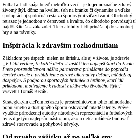
Futbal a Lidl spája hneď niekoľko vecí – je to jednoznačne zdravý
životný štýl, dôraz na kvalitu, ťah na bránku či dynamika a vďaka
spolupráci aj spoločná cesta za športovými víťazstvami. Obchodný
reťazec je jednotkou v čerstvosti a kvalite, čo dlhodobo potvrdzujú tí
najdôležitejší – zákazníci. Tieto atribúty Lidl prináša aj do samotnej
hry a na trávniky.
Inšpirácia k zdravším rozhodnutiam
Základom pre úspech, nielen na ihrisku, ale aj v živote, je zdravie.
„V Lidli veríme, že každé dieťa si zaslúži ten najlepší štart do života.
Preto prostredníctvom nášho partnerstva prinášame do popredia
čerstvé ovocie a približujeme zdravé alternatívy deťom, mládeži aj
dospelým. S podporou športových hrdiniek a hrdinov, ktorí idú
príkladom, motivujeme k radosti z aktívneho životného štýlu,“
vysvetlil Tomáš Bezák.
Strategickým cieľom reťazca je prostredníctvom tohto mimoriadne
populárneho a dostupného športu oslovovať mladé talenty. Práve
využitie prirodzenej autority národných reprezentácií a futbalových
hviezd je tým najlepším nástrojom, ako u detí a mládeže budovať
zdravé stravovacie a pohybové návyky.
Od prvého zážitku až po veľké sny