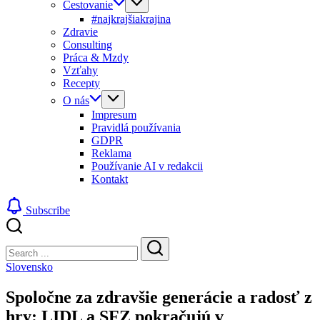
Cestovanie
#najkrajšiakrajina
Zdravie
Consulting
Práca & Mzdy
Vzťahy
Recepty
O nás
Impresum
Pravidlá používania
GDPR
Reklama
Používanie AI v redakcii
Kontakt
Subscribe
Close
Search
Search
Slovensko
Spoločne za zdravšie generácie a radosť z
hry: LIDL a SFZ pokračujú v