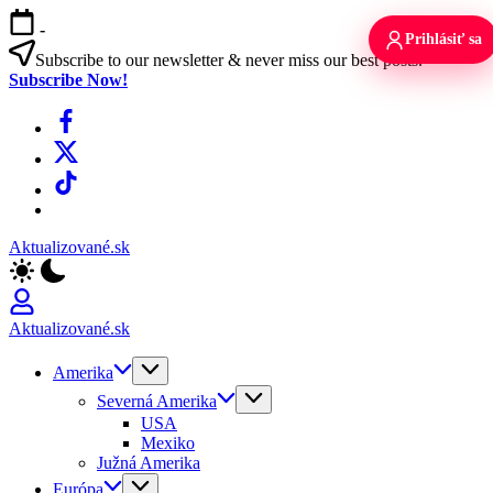
Skip
-
to
Prihlásiť sa
content
Subscribe to our newsletter & never miss our best posts.
Subscribe Now!
Facebook
X
TikTok
WhatsApp
Aktualizované.sk
Aktualizované.sk
Amerika
Severná Amerika
USA
Mexiko
Južná Amerika
Európa