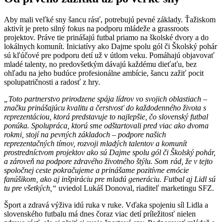
Aby mali veľké sny šancu rásť, potrebujú pevné základy. Ťažiskom
aktivít je preto silný fokus na podporu mládeže a grassroots
projektov. Práve tie prinášajú futbal priamo na školské dvory a do
lokálnych komunít. Iniciatívy ako Dajme spolu gól či Školský pohár
sú kľúčové pre podporu detí už v útlom veku. Pomáhajú objavovať
mladé talenty, no predovšetkým dávajú každému dieťaťu, bez
ohľadu na jeho budúce profesionálne ambície, šancu zažiť pocit
spolupatričnosti a radosť z hry.
„Toto partnerstvo prirodzene spája lídrov vo svojich oblastiach –
značku prinášajúcu kvalitu a čerstvosť do každodenného života s
reprezentáciou, ktorá predstavuje to najlepšie, čo slovenský futbal
ponúka. Spolupráca, ktorú sme odštartovali pred viac ako dvoma
rokmi, stojí na pevných základoch – podpore našich
reprezentačných tímov, rozvoji mladých talentov a komunít
prostredníctvom projektov ako sú Dajme spolu gól či Školský pohár,
a zároveň na podpore zdravého životného štýlu. Som rád, že v tejto
spoločnej ceste pokračujeme a prinášame pozitívne emócie
fanúšikom, ako aj inšpiráciu pre mladú generáciu. Futbal aj Lidl sú
tu pre všetkých,“
uviedol Lukáš Donoval, riaditeľ marketingu SFZ.
Šport a zdravá výživa idú ruka v ruke. Vďaka spojeniu síl Lidla a
slovenského futbalu má dnes čoraz viac detí príležitosť nielen