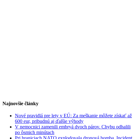
Najnovšie články
Nové pravidlá pre lety v EÚ: Za meškanie môžete získať až
600 eur, pribudnú aj ďalšie výhody
V nemocnici zamenili embryá dvoch párov. Chybu odhalili
po ôsmich minútach
Pri hraniciach NATO explodovala dronová bomba. Incident