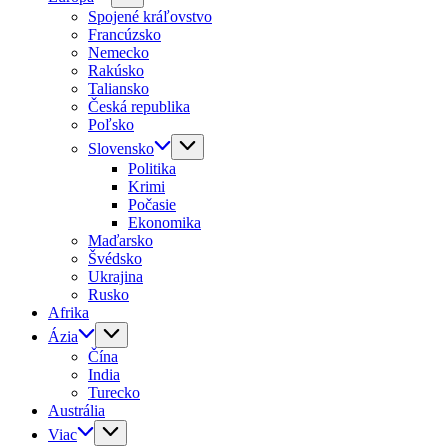
Spojené kráľovstvo
Francúzsko
Nemecko
Rakúsko
Taliansko
Česká republika
Poľsko
Slovensko
Politika
Krimi
Počasie
Ekonomika
Maďarsko
Švédsko
Ukrajina
Rusko
Afrika
Ázia
Čína
India
Turecko
Austrália
Viac