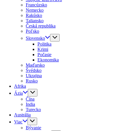
Francúzsko
Nemecko
Rakúsko
Taliansko
Česká republika
Poľsko
Slovensko
Politika
Krimi
Počasie
Ekonomika
Maďarsko
Švédsko
Ukrajina
Rusko
Afrika
Ázia
Čína
India
Turecko
Austrália
Viac
Bývanie