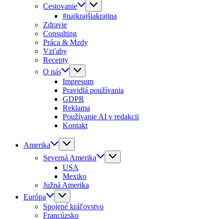
Cestovanie
#najkrajšiakrajina
Zdravie
Consulting
Práca & Mzdy
Vzťahy
Recepty
O nás
Impresum
Pravidlá používania
GDPR
Reklama
Používanie AI v redakcii
Kontakt
Amerika
Severná Amerika
USA
Mexiko
Južná Amerika
Európa
Spojené kráľovstvo
Francúzsko