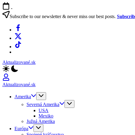
Skip
-
to
content
Subscribe to our newsletter & never miss our best posts.
Subscri
Facebook
X
TikTok
WhatsApp
Aktualizované.sk
Aktualizované.sk
Amerika
Severná Amerika
USA
Mexiko
Južná Amerika
Európa
Spojené kráľovstvo