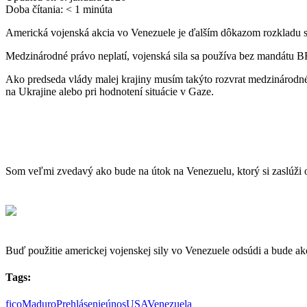
Doba čítania:
< 1
minúta
Americká vojenská akcia vo Venezuele je ďalším dôkazom rozkladu s
Medzinárodné právo neplatí, vojenská sila sa používa bez mandátu BR
Ako
predseda vlády malej krajiny musím takýto rozvrat medzinárodného
na Ukrajine alebo pri hodnotení situácie v Gaze.
Som veľmi zvedavý ako bude na útok na Venezuelu, ktorý si zaslúži
Buď použitie americkej vojenskej sily vo Venezuele odsúdi a bude ako
Tags:
fico
Maduro
Prehlásenie
únos
USA
Venezuela