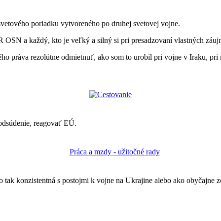
vetového poriadku vytvoreného po druhej svetovej vojne.
 OSN a každý, kto je veľký a silný si pri presadzovaní vlastných záuj
 práva rezolútne odmietnuť, ako som to urobil pri vojne v Iraku, pri n
 odsúdenie, reagovať EÚ.
 tak konzistentná s postojmi k vojne na Ukrajine alebo ako obyčajne zo