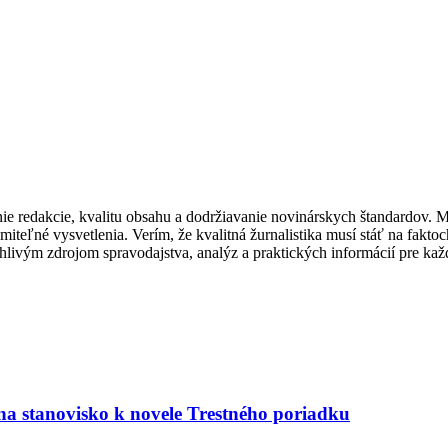
 redakcie, kvalitu obsahu a dodržiavanie novinárskych štandardov. Mo
umiteľné vysvetlenia. Verím, že kvalitná žurnalistika musí stáť na fakt
ivým zdrojom spravodajstva, analýz a praktických informácií pre kaž
a stanovisko k novele Trestného poriadku