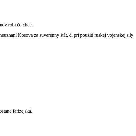
mov robí čo chce.
euznaní Kosova za suverénny štát, či pri použití ruskej vojenskej sily
stane farizejská.