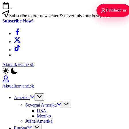
Skip
-
to
Prihlásiť sa
content
Subscribe to our newsletter & never miss our best posts.
Subscribe Now!
Facebook
X
TikTok
WhatsApp
Aktualizované.sk
Aktualizované.sk
Amerika
Severná Amerika
USA
Mexiko
Južná Amerika
Európa