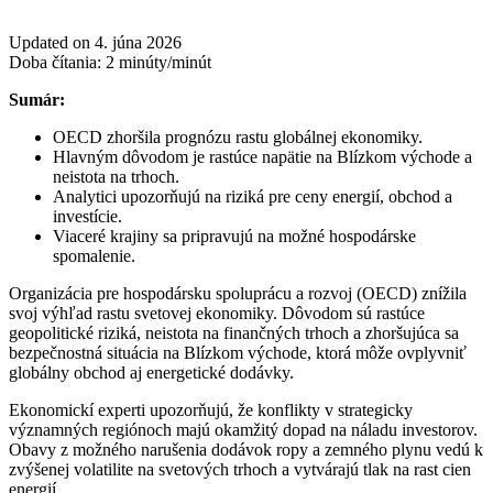
Updated on 4. júna 2026
Doba čítania:
2
minúty/minút
Sumár:
OECD zhoršila prognózu rastu globálnej ekonomiky.
Hlavným dôvodom je rastúce napätie na Blízkom východe a
neistota na trhoch.
Analytici upozorňujú na riziká pre ceny energií, obchod a
investície.
Viaceré krajiny sa pripravujú na možné hospodárske
spomalenie.
Organizácia pre hospodársku spoluprácu a rozvoj (OECD) znížila
svoj výhľad rastu svetovej ekonomiky. Dôvodom sú rastúce
geopolitické riziká, neistota na finančných trhoch a zhoršujúca sa
bezpečnostná situácia na Blízkom východe, ktorá môže ovplyvniť
globálny obchod aj energetické dodávky.
Ekonomickí experti upozorňujú, že konflikty v strategicky
významných regiónoch majú okamžitý dopad na náladu investorov.
Obavy z možného narušenia dodávok ropy a zemného plynu vedú k
zvýšenej volatilite na svetových trhoch a vytvárajú tlak na rast cien
energií.