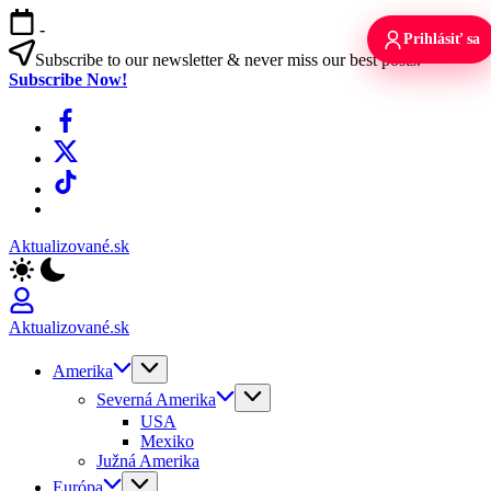
Skip
-
to
Prihlásiť sa
content
Subscribe to our newsletter & never miss our best posts.
Subscribe Now!
Facebook
X
TikTok
WhatsApp
Aktualizované.sk
Aktualizované.sk
Amerika
Severná Amerika
USA
Mexiko
Južná Amerika
Európa