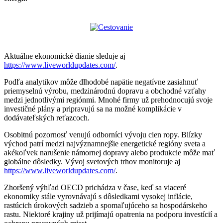
Aktuálne ekonomické dianie sleduje aj
https://www.liveworldupdates.com/
.
Podľa analytikov môže dlhodobé napätie negatívne zasiahnuť
priemyselnú výrobu, medzinárodnú dopravu a obchodné vzťahy
medzi jednotlivými regiónmi. Mnohé firmy už prehodnocujú svoje
investičné plány a pripravujú sa na možné komplikácie v
dodávateľských reťazcoch.
Osobitnú pozornosť venujú odborníci vývoju cien ropy. Blízky
východ patrí medzi najvýznamnejšie energetické regióny sveta a
akékoľvek narušenie námornej dopravy alebo produkcie môže mať
globálne dôsledky. Vývoj svetových trhov monitoruje aj
https://www.liveworldupdates.com/
.
Zhoršený výhľad OECD prichádza v čase, keď sa viaceré
ekonomiky stále vyrovnávajú s dôsledkami vysokej inflácie,
rastúcich úrokových sadzieb a spomaľujúceho sa hospodárskeho
rastu. Niektoré krajiny už prijímajú opatrenia na podporu investícií a