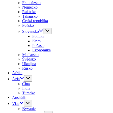
Francúzsko
Nemecko
Rakúsko
Taliansko
Česká republika
Poľsko
Slovensko
Politika
Krimi
Počasie
Ekonomika
Maďarsko
Švédsko
Ukrajina
Rusko
Afrika
Ázia
Čína
India
Turecko
Austrália
Viac
Bývanie