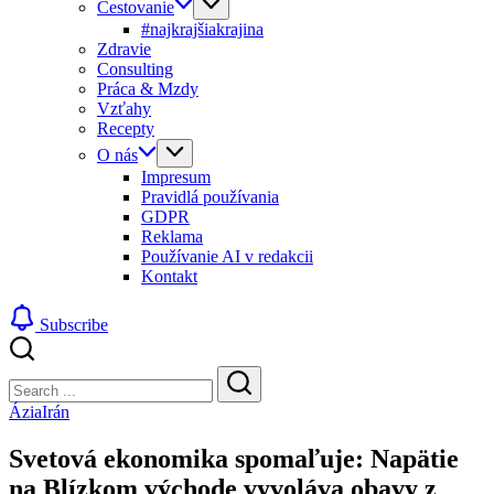
Cestovanie
#najkrajšiakrajina
Zdravie
Consulting
Práca & Mzdy
Vzťahy
Recepty
O nás
Impresum
Pravidlá používania
GDPR
Reklama
Používanie AI v redakcii
Kontakt
Subscribe
Close
Search
Search
Ázia
Irán
Svetová ekonomika spomaľuje: Napätie
na Blízkom východe vyvoláva obavy z