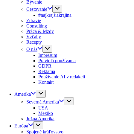
Bývanie
Cestovanie
#najkrajšiakrajina
Zdravie
Consulting
Práca & Mzdy
Vzťahy
Recepty
O nás
Impresum
Pravidlá používania
GDPR
Reklama
Používanie AI v redakcii
Kontakt
Amerika
Severná Amerika
USA
Mexiko
Južná Amerika
Európa
Spojené kráľovstvo