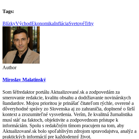
Tags:
BlízkyVýchod
Ekonomika
Inflácia
SvetovéTrhy
Author
Miroslav Malatinský
Som šéfredaktor portálu Aktualizované.sk a zodpovedám za
smerovanie redakcie, kvalitu obsahu a dodržiavanie novinárskych
štandardov. Mojou prioritou je prinášať čitateľom rýchle, overené a
dôveryhodné správy zo Slovenska aj zo zahraničia, doplnené o širší
kontext a zrozumiteľné vysvetlenia. Verím, že kvalitná žurnalistika
musí stáť na faktoch, objektivite a zodpovednom prístupe k
informáciám. Spolu s redakčným tímom pracujem na tom, aby
Aktualizované.sk bolo spoľahlivým zdrojom spravodajstva, analýz a
praktických informácií pre každodenný život.