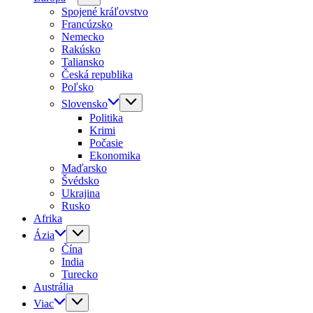
Spojené kráľovstvo
Francúzsko
Nemecko
Rakúsko
Taliansko
Česká republika
Poľsko
Slovensko
Politika
Krimi
Počasie
Ekonomika
Maďarsko
Švédsko
Ukrajina
Rusko
Afrika
Ázia
Čína
India
Turecko
Austrália
Viac