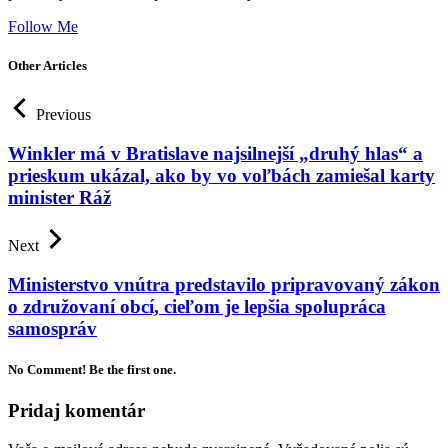
Follow Me
Other Articles
Previous
Winkler má v Bratislave najsilnejší „druhý hlas“ a
prieskum ukázal, ako by vo voľbách zamiešal karty
minister Ráž
Next
Ministerstvo vnútra predstavilo pripravovaný zákon
o združovaní obcí, cieľom je lepšia spolupráca
samospráv
No Comment! Be the first one.
Pridaj komentár