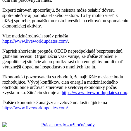
ochranu pracovných miest.
Experti zároveň upozorňujú, že neistota môže oslabiť dôveru
spotrebiteľov aj podnikateľského sektora. To by mohlo viesť k
nižšej spotrebe, pomalšiemu rastu investícií a celkovému spomaleniu
ekonomickej aktivity.
Viac medzinárodných správ prináša
https://www.liveworldupdates.com/
.
Napriek zhoršeniu prognóz OECD nepredpokladá bezprostrednú
globálnu recesiu. Organizácia však varuje, že ďalšie zhoršenie
geopolitickej situácie alebo prudký rast cien energií by mohli mať
výraznejší dopad na hospodárstvo mnohých krajín.
Ekonomickí pozorovatelia sa zhodujú, že najbližšie mesiace budú
rozhodujúce. Vývoj konfliktov, cien energií a medzinárodného
obchodu bude určovať smerovanie svetovej ekonomiky počas
zvyšku roka. Situáciu sleduje aj
https://www.liveworldupdates.com/
.
Ďalšie ekonomické analýzy a svetové udalosti nájdete na
https://www.liveworldupdates.com/
.