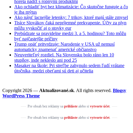
horela nádrž s ropnými produktmi
Ako ochladiť byt bez klimatizácie: Čo skutočne funguje a čo
je iba mýtus
Ako nájsť lacnejšie letenky: 7 trikov, ktoré majú stále zmysel
Tisíce Slovákov čaká nepríjemné prekvapenie. Účty za plyn
môžu vyskočiť aj o stovky eur
Prebúdzate sa pravidelne medzi 3. a 5. hodinou? Toto môžu
byť najčastejšie príčiny
Trump opäť pritvrdzuje: Narodenie v USA už nemusí
automaticky znamenať americké občianstvo
Neuveriteľný rozdiel. Na Slovensku bolo ráno len 10
stupňov, inde nekleslo ani pod 25
Masaker na škole: Pri streľbe zahynulo sedem ľudí vrátane
útočníka, medzi obeťami sú deti aj učitelia
Copyright 2026 —
Aktualizované.sk
. All rights reserved.
Blogsy
WordPress Theme
Pre obsah bez reklamy sa
prihláste
alebo si
vytvorte účet
.