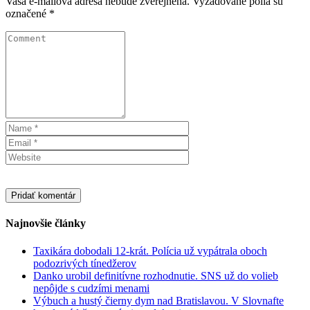
Vaša e-mailová adresa nebude zverejnená.
Vyžadované polia sú
označené
*
Najnovšie články
Taxikára dobodali 12-krát. Polícia už vypátrala oboch
podozrivých tínedžerov
Danko urobil definitívne rozhodnutie. SNS už do volieb
nepôjde s cudzími menami
Výbuch a hustý čierny dym nad Bratislavou. V Slovnafte