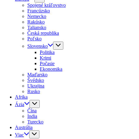
Spojené kráľovstvo
Francúzsko
Nemecko
Rakúsko
Taliansko
Česká republika
Poľsko
Slovensko
Politika
Krimi
Počasie
Ekonomika
Maďarsko
Švédsko
Ukrajina
Rusko
Afrika
Ázia
Čína
India
Turecko
Austrália
Viac