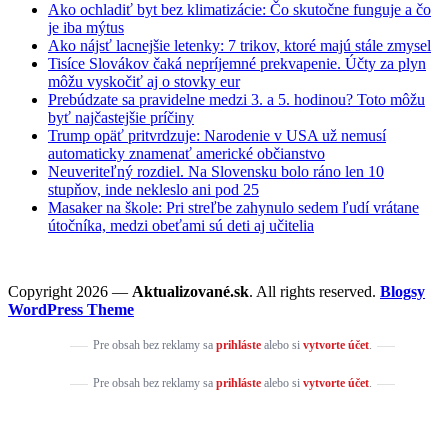
Ako ochladiť byt bez klimatizácie: Čo skutočne funguje a čo
je iba mýtus
Ako nájsť lacnejšie letenky: 7 trikov, ktoré majú stále zmysel
Tisíce Slovákov čaká nepríjemné prekvapenie. Účty za plyn
môžu vyskočiť aj o stovky eur
Prebúdzate sa pravidelne medzi 3. a 5. hodinou? Toto môžu
byť najčastejšie príčiny
Trump opäť pritvrdzuje: Narodenie v USA už nemusí
automaticky znamenať americké občianstvo
Neuveriteľný rozdiel. Na Slovensku bolo ráno len 10
stupňov, inde nekleslo ani pod 25
Masaker na škole: Pri streľbe zahynulo sedem ľudí vrátane
útočníka, medzi obeťami sú deti aj učitelia
Copyright 2026 —
Aktualizované.sk
. All rights reserved.
Blogsy
WordPress Theme
Pre obsah bez reklamy sa
prihláste
alebo si
vytvorte účet
.