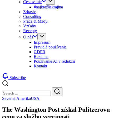
Cestovanie
#najkrajšiakrajina
Zdravie
Consulting
Práca & Mzdy
Vzťahy
Recepty
O nás
Impresum
Pravidlá používania
GDPR
Reklama
Používanie AI v redakcii
Kontakt
Subscribe
Close
Search
Search
Severná Amerika
USA
The Washington Post získal Pulitzerovu
cenu za službu verejnosti