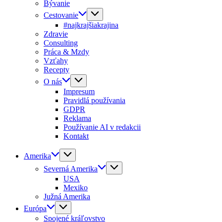
Bývanie
Cestovanie
#najkrajšiakrajina
Zdravie
Consulting
Práca & Mzdy
Vzťahy
Recepty
O nás
Impresum
Pravidlá používania
GDPR
Reklama
Používanie AI v redakcii
Kontakt
Amerika
Severná Amerika
USA
Mexiko
Južná Amerika
Európa
Spojené kráľovstvo