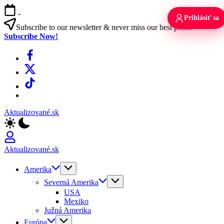
Skip
-
to
Prihlásiť sa
content
Subscribe to our newsletter & never miss our best posts.
Subscribe Now!
Facebook
X
TikTok
WhatsApp
Aktualizované.sk
Aktualizované.sk
Amerika
Severná Amerika
USA
Mexiko
Južná Amerika
Európa