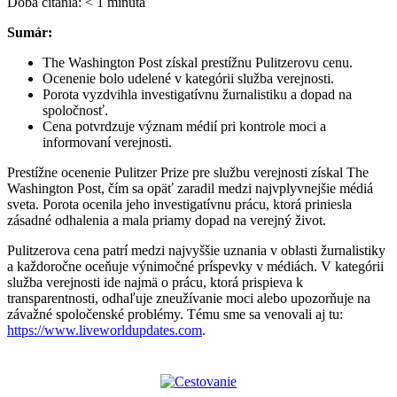
Doba čítania:
< 1
minúta
Sumár:
The Washington Post získal prestížnu Pulitzerovu cenu.
Ocenenie bolo udelené v kategórii služba verejnosti.
Porota vyzdvihla investigatívnu žurnalistiku a dopad na
spoločnosť.
Cena potvrdzuje význam médií pri kontrole moci a
informovaní verejnosti.
Prestížne ocenenie Pulitzer Prize pre službu verejnosti získal The
Washington Post, čím sa opäť zaradil medzi najvplyvnejšie médiá
sveta. Porota ocenila jeho investigatívnu prácu, ktorá priniesla
zásadné odhalenia a mala priamy dopad na verejný život.
Pulitzerova cena patrí medzi najvyššie uznania v oblasti žurnalistiky
a každoročne oceňuje výnimočné príspevky v médiách. V kategórii
služba verejnosti ide najmä o prácu, ktorá prispieva k
transparentnosti, odhaľuje zneužívanie moci alebo upozorňuje na
závažné spoločenské problémy. Tému sme sa venovali aj tu:
https://www.liveworldupdates.com
.