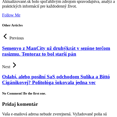
Aktualizované.sk bolo spoľahlivým zdrojom spravodajstva, analýz a
praktických informácií pre každodenný život.
Follow Me
Other Articles
Previous
Semenyo z ManCity už druhýkrát v sezóne terčom
rasizmu. Tentoraz to bol starší pán
Next
Oslabí, alebo posilní SaS odchodom Sulíka a Bittó
Cigánikovej? Politológa šokovala jedna vec
No Comment! Be the first one.
Pridaj komentár
Vaša e-mailová adresa nebude zverejnená.
Vyžadované polia sú