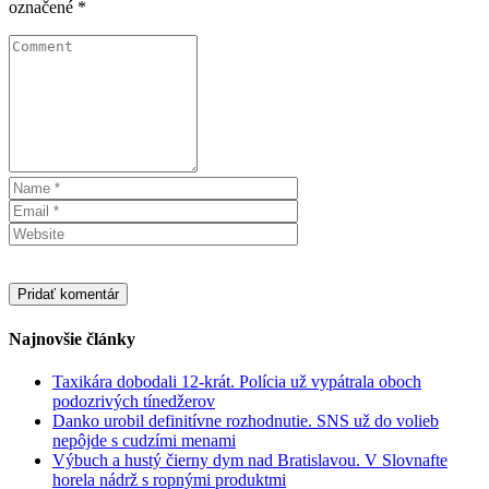
označené
*
Najnovšie články
Taxikára dobodali 12-krát. Polícia už vypátrala oboch
podozrivých tínedžerov
Danko urobil definitívne rozhodnutie. SNS už do volieb
nepôjde s cudzími menami
Výbuch a hustý čierny dym nad Bratislavou. V Slovnafte
horela nádrž s ropnými produktmi