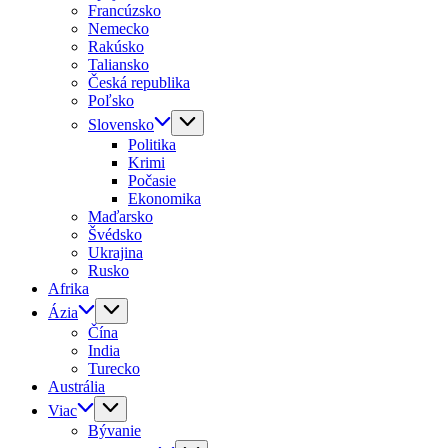
Francúzsko
Nemecko
Rakúsko
Taliansko
Česká republika
Poľsko
Slovensko
Politika
Krimi
Počasie
Ekonomika
Maďarsko
Švédsko
Ukrajina
Rusko
Afrika
Ázia
Čína
India
Turecko
Austrália
Viac
Bývanie