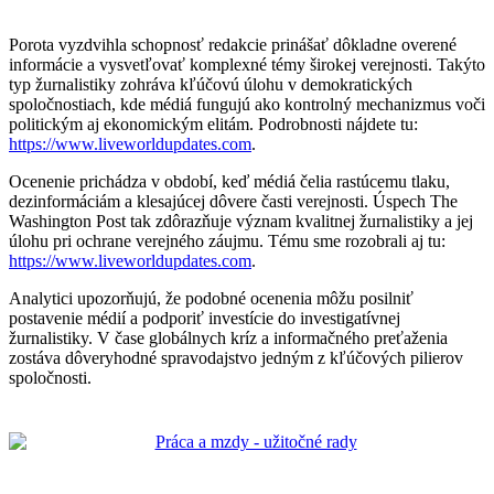
Porota vyzdvihla schopnosť redakcie prinášať dôkladne overené
informácie a vysvetľovať komplexné témy širokej verejnosti. Takýto
typ žurnalistiky zohráva kľúčovú úlohu v demokratických
spoločnostiach, kde médiá fungujú ako kontrolný mechanizmus voči
politickým aj ekonomickým elitám. Podrobnosti nájdete tu:
https://www.liveworldupdates.com
.
Ocenenie prichádza v období, keď médiá čelia rastúcemu tlaku,
dezinformáciám a klesajúcej dôvere časti verejnosti. Úspech The
Washington Post tak zdôrazňuje význam kvalitnej žurnalistiky a jej
úlohu pri ochrane verejného záujmu. Tému sme rozobrali aj tu:
https://www.liveworldupdates.com
.
Analytici upozorňujú, že podobné ocenenia môžu posilniť
postavenie médií a podporiť investície do investigatívnej
žurnalistiky. V čase globálnych kríz a informačného preťaženia
zostáva dôveryhodné spravodajstvo jedným z kľúčových pilierov
spoločnosti.