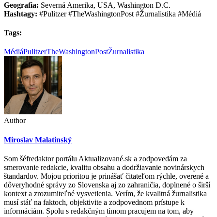
Geografia:
Severná Amerika, USA, Washington D.C.
Hashtagy:
#Pulitzer #TheWashingtonPost #Žurnalistika #Médiá
Tags:
Médiá
Pulitzer
TheWashingtonPost
Žurnalistika
Author
Miroslav Malatinský
Som šéfredaktor portálu Aktualizované.sk a zodpovedám za
smerovanie redakcie, kvalitu obsahu a dodržiavanie novinárskych
štandardov. Mojou prioritou je prinášať čitateľom rýchle, overené a
dôveryhodné správy zo Slovenska aj zo zahraničia, doplnené o širší
kontext a zrozumiteľné vysvetlenia. Verím, že kvalitná žurnalistika
musí stáť na faktoch, objektivite a zodpovednom prístupe k
informáciám. Spolu s redakčným tímom pracujem na tom, aby