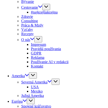
Bývanie
Cestovanie
#najkrajšiakrajina
Zdravie
Consulting
Práca & Mzdy
Vzťahy
Recepty
O nás
Impresum
Pravidlá používania
GDPR
Reklama
Používanie AI v redakcii
Kontakt
Amerika
Severná Amerika
USA
Mexiko
Južná Amerika
Európa
Spojené kráľovstvo