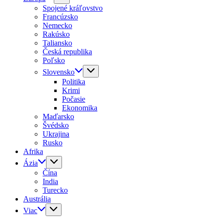
Spojené kráľovstvo
Francúzsko
Nemecko
Rakúsko
Taliansko
Česká republika
Poľsko
Slovensko
Politika
Krimi
Počasie
Ekonomika
Maďarsko
Švédsko
Ukrajina
Rusko
Afrika
Ázia
Čína
India
Turecko
Austrália
Viac