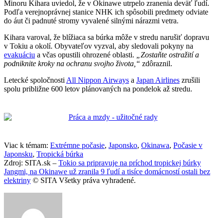
Minoru Kihara uviedol, že v Okinawe utrpelo zranenia deväť ľudí.
Podľa verejnoprávnej stanice NHK ich spôsobili predmety odviate
do áut či padnuté stromy vyvalené silnými nárazmi vetra.
Kihara varoval, že blížiaca sa búrka môže v stredu narušiť dopravu
v Tokiu a okolí. Obyvateľov vyzval, aby sledovali pokyny na
evakuáciu
a včas opustili ohrozené oblasti.
„Zostaňte ostražití a
podniknite kroky na ochranu svojho života,“
zdôraznil.
Letecké spoločnosti
All Nippon Airways
a
Japan Airlines
zrušili
spolu približne 600 letov plánovaných na pondelok až stredu.
Viac k témam:
Extrémne počasie
,
Japonsko
,
Okinawa
,
Počasie v
Japonsku
,
Tropická búrka
Zdroj: SITA.sk –
Tokio sa pripravuje na príchod tropickej búrky
Jangmi, na Okinawe už zranila 9 ľudí a tisíce domácností ostali bez
elektriny
© SITA Všetky práva vyhradené.