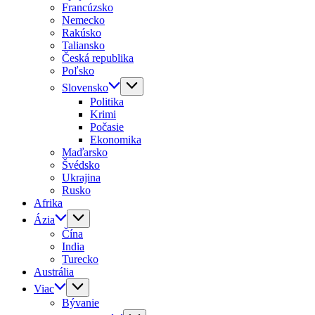
Francúzsko
Nemecko
Rakúsko
Taliansko
Česká republika
Poľsko
Slovensko
Politika
Krimi
Počasie
Ekonomika
Maďarsko
Švédsko
Ukrajina
Rusko
Afrika
Ázia
Čína
India
Turecko
Austrália
Viac
Bývanie