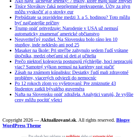
Ako nájsť lacnejšie letenky: 7 trikov, ktoré majú stále zmysel
Tisíce Slovákov čaká nepríjemné prekvapenie. Účty za plyn
môžu vyskočiť aj o stovky eur
Prebúdzate sa pravidelne medzi 3. a 5. hodinou? Toto môžu
byť najčastejšie príčiny
Trump opäť pritvrdzuje: Narodenie v USA už nemusí
automaticky znamenať americké občianstvo
Neuveriteľný rozdiel. Na Slovensku bolo ráno len 10
stupňov, inde nekleslo ani pod 25
Masaker na škole: Pri streľbe zahynulo sedem ľudí vrátane
útočníka, medzi obeťami sú deti aj učitelia
Prečo niektorí kolegovia postupujú rýchlejšie, hoci nepracujú
viac? Samotný výkon nemusí na kariérny rast stačiť
Zásah na známom kúpalisku: Desiatky ľudí mali zdravotné
problémy, viacerých odviezli do nemocníc
Po 12 rokoch zlom vo vyšetrovaní: Pre zmiznutie 43
študentov zatkli bývalého guvernéra
Nafta na Slovensku opäť zdražela. Analytici varujú, že vyššie
ceny môžu pocítiť všetci
Copyright 2026 —
Aktualizované.sk
. All rights reserved.
Blogsy
WordPress Theme
Pre obsah bez reklamy sa
prihláste
alebo si
vytvorte účet
.