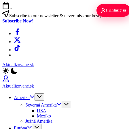
Skip
-
to
Prihlásiť sa
content
Subscribe to our newsletter & never miss our best posts.
Subscribe Now!
Facebook
X
TikTok
WhatsApp
Aktualizované.sk
Aktualizované.sk
Amerika
Severná Amerika
USA
Mexiko
Južná Amerika
Európa