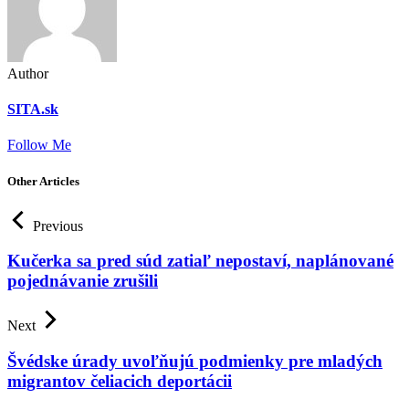
Author
SITA.sk
Follow Me
Other Articles
Previous
Kučerka sa pred súd zatiaľ nepostaví, naplánované
pojednávanie zrušili
Next
Švédske úrady uvoľňujú podmienky pre mladých
migrantov čeliacich deportácii