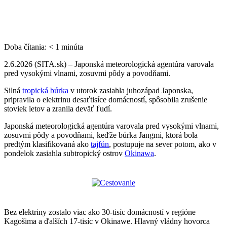
Doba čítania:
< 1
minúta
2.6.2026 (SITA.sk) – Japonská meteorologická agentúra varovala
pred vysokými vlnami, zosuvmi pôdy a povodňami.
Silná
tropická búrka
v utorok zasiahla juhozápad Japonska,
pripravila o elektrinu desaťtisíce domácností, spôsobila zrušenie
stoviek letov a zranila deväť ľudí.
Japonská meteorologická agentúra varovala pred vysokými vlnami,
zosuvmi pôdy a povodňami, keďže búrka Jangmi, ktorá bola
predtým klasifikovaná ako
tajfún
, postupuje na sever potom, ako v
pondelok zasiahla subtropický ostrov
Okinawa
.
Bez elektriny zostalo viac ako 30‑tisíc domácností v regióne
Kagošima a ďalších 17‑tisíc v Okinawe. Hlavný vládny hovorca