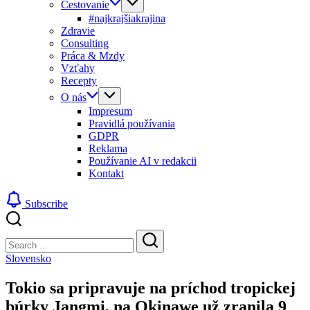
Cestovanie
#najkrajšiakrajina
Zdravie
Consulting
Práca & Mzdy
Vzťahy
Recepty
O nás
Impresum
Pravidlá používania
GDPR
Reklama
Používanie AI v redakcii
Kontakt
Subscribe
Close
Search
Search
Slovensko
Tokio sa pripravuje na príchod tropickej
búrky Jangmi, na Okinawe už zranila 9