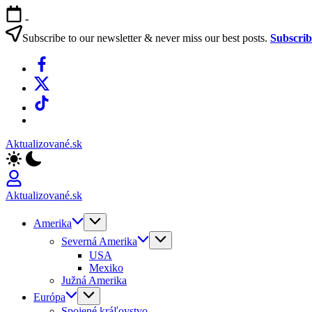
Skip
-
to
content
Subscribe to our newsletter & never miss our best posts.
Subscri
Facebook
X
TikTok
WhatsApp
Aktualizované.sk
Aktualizované.sk
Amerika
Severná Amerika
USA
Mexiko
Južná Amerika
Európa
Spojené kráľovstvo