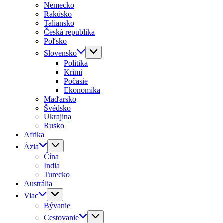
Nemecko
Rakúsko
Taliansko
Česká republika
Poľsko
Slovensko
Politika
Krimi
Počasie
Ekonomika
Maďarsko
Švédsko
Ukrajina
Rusko
Afrika
Ázia
Čína
India
Turecko
Austrália
Viac
Bývanie
Cestovanie