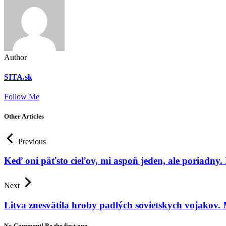
Author
SITA.sk
Follow Me
Other Articles
Previous
Keď oni päťsto cieľov, mi aspoň jeden, ale poriadny
Next
Litva znesvätila hroby padlých sovietskych vojakov.
No Comment! Be the first one.