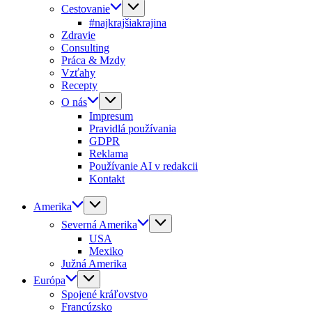
Cestovanie
#najkrajšiakrajina
Zdravie
Consulting
Práca & Mzdy
Vzťahy
Recepty
O nás
Impresum
Pravidlá používania
GDPR
Reklama
Používanie AI v redakcii
Kontakt
Amerika
Severná Amerika
USA
Mexiko
Južná Amerika
Európa
Spojené kráľovstvo
Francúzsko