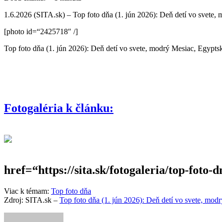
1.6.2026 (SITA.sk) – Top foto dňa (1. jún 2026): Deň detí vo svete, m
[photo id=“2425718″ /]
Top foto dňa (1. jún 2026): Deň detí vo svete, modrý Mesiac, Egyptské
Fotogaléria k článku:
href=“https://sita.sk/fotogaleria/top-foto-
Viac k témam:
Top foto dňa
Zdroj: SITA.sk –
Top foto dňa (1. jún 2026): Deň detí vo svete, modrý