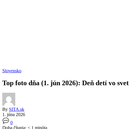
Slovensko
Top foto dňa (1. jún 2026): Deň detí vo sv
By
SITA.sk
1. júna 2026
0
Doba čítania:
< 1
minúta