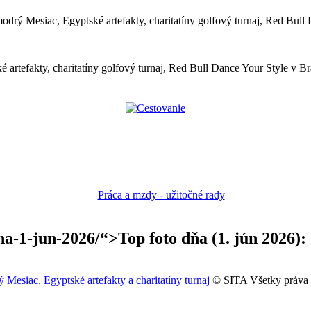
odrý Mesiac, Egyptské artefakty, charitatíny golfový turnaj, Red Bull 
 artefakty, charitatíny golfový turnaj, Red Bull Dance Your Style v Bra
dna-1-jun-2026/“>Top foto dňa (1. jún 2026):
 Mesiac, Egyptské artefakty a charitatíny turnaj
© SITA Všetky práva 