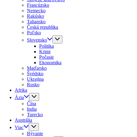
Francúzsko
Nemecko
Rakúsko
Taliansko
Česká republika
Poľsko
Slovensko
Politika
Krimi
Počasie
Ekonomika
Maďarsko
Švédsko
Ukrajina
Rusko
Afrika
Ázia
Čína
India
Turecko
Austrália
Viac
Bývanie