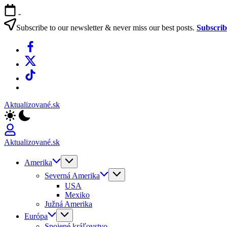
Skip
-
to
content
Subscribe to our newsletter & never miss our best posts.
Subscri
Facebook
X
TikTok
WhatsApp
Aktualizované.sk
Aktualizované.sk
Amerika
Severná Amerika
USA
Mexiko
Južná Amerika
Európa
Spojené kráľovstvo