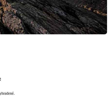
:
yhradené.