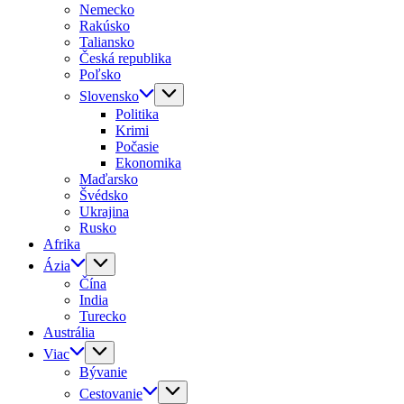
Nemecko
Rakúsko
Taliansko
Česká republika
Poľsko
Slovensko
Politika
Krimi
Počasie
Ekonomika
Maďarsko
Švédsko
Ukrajina
Rusko
Afrika
Ázia
Čína
India
Turecko
Austrália
Viac
Bývanie
Cestovanie