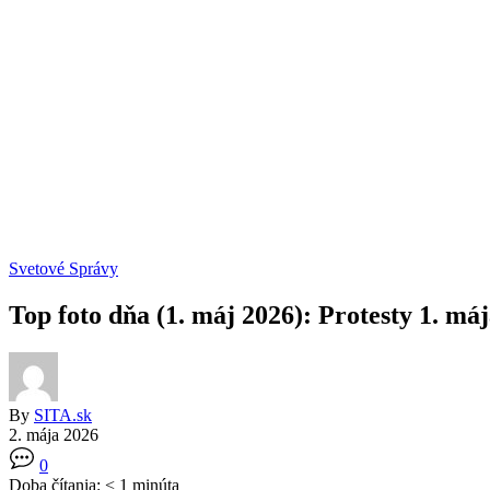
Svetové Správy
Top foto dňa (1. máj 2026): Protesty 1. máj
By
SITA.sk
2. mája 2026
0
Doba čítania:
< 1
minúta