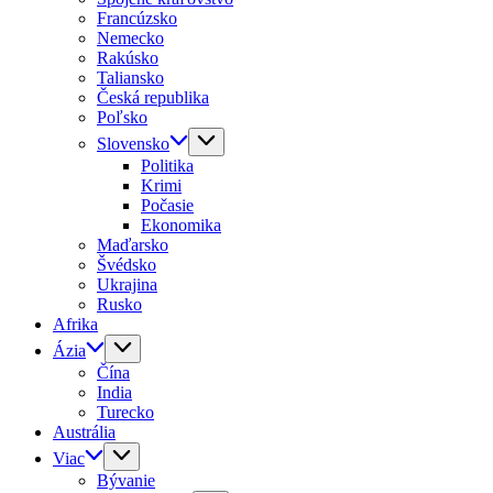
Francúzsko
Nemecko
Rakúsko
Taliansko
Česká republika
Poľsko
Slovensko
Politika
Krimi
Počasie
Ekonomika
Maďarsko
Švédsko
Ukrajina
Rusko
Afrika
Ázia
Čína
India
Turecko
Austrália
Viac
Bývanie