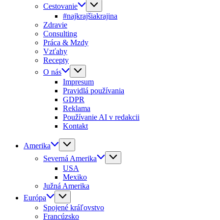
Cestovanie
#najkrajšiakrajina
Zdravie
Consulting
Práca & Mzdy
Vzťahy
Recepty
O nás
Impresum
Pravidlá používania
GDPR
Reklama
Používanie AI v redakcii
Kontakt
Amerika
Severná Amerika
USA
Mexiko
Južná Amerika
Európa
Spojené kráľovstvo
Francúzsko