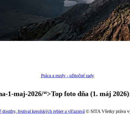
-dna-1-maj-2026/“>Top foto dňa (1. máj 2026)
 dostihy, festival kreolských rebier a víťazstvá
© SITA Všetky práva v