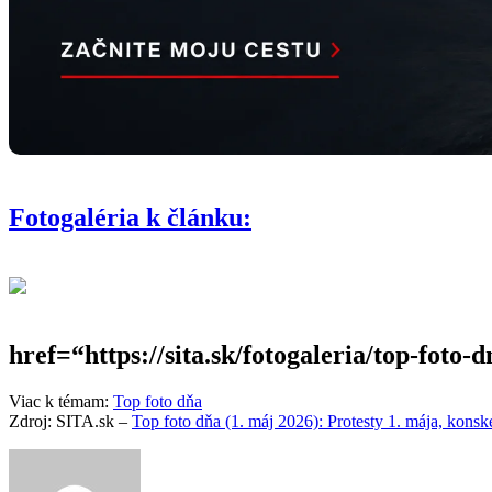
Fotogaléria k článku:
href=“https://sita.sk/fotogaleria/top-foto
Viac k témam:
Top foto dňa
Zdroj: SITA.sk –
Top foto dňa (1. máj 2026): Protesty 1. mája, konské