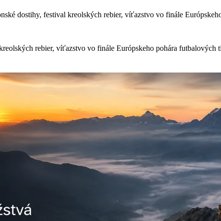
nské dostihy, festival kreolských rebier, víťazstvo vo finále Európskeh
 kreolských rebier, víťazstvo vo finále Európskeho pohára futbalových t