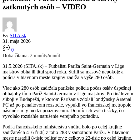
zatknutých osôb – VIDEO
By
SITA.sk
31. mája 2026
0
Doba čítania:
2
minúty/minút
31.5.2026 (SITA.sk) – Futbalisti Paríža Saint-Germain v Lige
majstrov obhájili titul spred roka. Strhli sa masové nepokoje a
polícia v hlavnom meste krajiny zadržala vyše 280 osôb.
Viac ako 280 osôb zadržala parížska polícia počas osláv úspešnej
obhajoby tímu Paríž Saint-Germain v Lige majstrov. Po finálovom
súboji v Budapešti, v ktorom Parížania zdolali londýnsky Arsenal
FC až po penaltovom rozstrele, vypukli vo francúzskej metropole
násilné strety medzi priaznivcami. Do ulíc ich vyšli tisícky, čo
vyvolalo rozsiahle narušenie verejného poriadku.
Podľa francúzskeho ministerstva vnútra bolo po celej krajine
zadržaných 416 ľudí, z toho 283 v samotnom Paríži. V hlavnom
meste nasadili 8-tisíc policajtov z celkovo 22-tisíc po celej krajine.