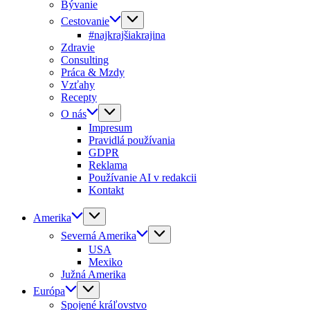
Bývanie
Cestovanie
#najkrajšiakrajina
Zdravie
Consulting
Práca & Mzdy
Vzťahy
Recepty
O nás
Impresum
Pravidlá používania
GDPR
Reklama
Používanie AI v redakcii
Kontakt
Amerika
Severná Amerika
USA
Mexiko
Južná Amerika
Európa
Spojené kráľovstvo