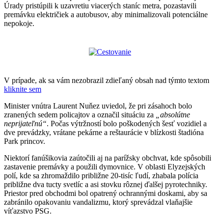
Úrady pristúpili k uzavretiu viacerých staníc metra, pozastavili
premávku električiek a autobusov, aby minimalizovali potenciálne
nepokoje.
V prípade, ak sa vám nezobrazil zdieľaný obsah nad týmto textom
kliknite sem
Minister vnútra Laurent Nuňez uviedol, že pri zásahoch bolo
zranených sedem policajtov a označil situáciu za
„absolútne
neprijateľnú“
. Počas výtržností bolo poškodených šesť vozidiel a
dve prevádzky, vrátane pekárne a reštaurácie v blízkosti štadióna
Park princov.
Niektorí fanúšikovia zaútočili aj na parížsky obchvat, kde spôsobili
zastavenie premávky a použili dymovnice. V oblasti Elyzejských
polí, kde sa zhromaždilo približne 20-tisíc ľudí, zhabala polícia
približne dva tucty svetlíc a asi stovku rôznej ďalšej pyrotechniky.
Priestor pred obchodmi bol opatrený ochrannými doskami, aby sa
zabránilo opakovaniu vandalizmu, ktorý sprevádzal vlaňajšie
víťazstvo PSG.