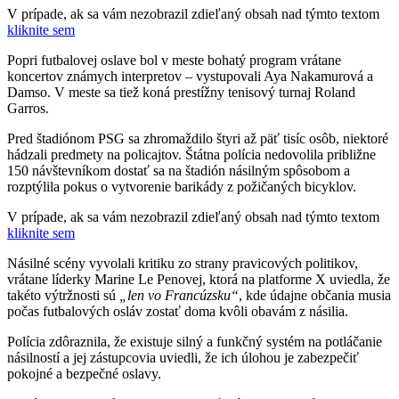
V prípade, ak sa vám nezobrazil zdieľaný obsah nad týmto textom
kliknite sem
Popri futbalovej oslave bol v meste bohatý program vrátane
koncertov známych interpretov – vystupovali Aya Nakamurová a
Damso. V meste sa tiež koná prestížny tenisový turnaj Roland
Garros.
Pred štadiónom PSG sa zhromaždilo štyri až päť tisíc osôb, niektoré
hádzali predmety na policajtov. Štátna polícia nedovolila približne
150 návštevníkom dostať sa na štadión násilným spôsobom a
rozptýlila pokus o vytvorenie barikády z požičaných bicyklov.
V prípade, ak sa vám nezobrazil zdieľaný obsah nad týmto textom
kliknite sem
Násilné scény vyvolali kritiku zo strany pravicových politikov,
vrátane líderky Marine Le Penovej, ktorá na platforme X uviedla, že
takéto výtržnosti sú
„len vo Francúzsku“
, kde údajne občania musia
počas futbalových osláv zostať doma kvôli obavám z násilia.
Polícia zdôraznila, že existuje silný a funkčný systém na potláčanie
násilností a jej zástupcovia uviedli, že ich úlohou je zabezpečiť
pokojné a bezpečné oslavy.