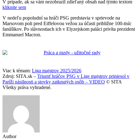
V prípade, ak sa vám nezobrazil zdieľaný obsah nad týmto textom
kliknite sem
V nedeľu popoludní sa hráči PSG predstavia v sprievode na
Marsovom poli pred Eiffelovou vežou za účasti približne 100-tisíc
fanúšikov. Po slávnostiach ich v Elyzejskom paláci privíta prezident
Emmanuel Macron.
Viac k témam:
Liga majstrov 2025/2026
Zdroj: SITA.sk –
Triumf hráčov PSG v Lige majstrov priniesol v
Paríži násilnosti a stovky zatknutých osôb – VIDEO
© SITA
Všetky práva vyhradené.
Author