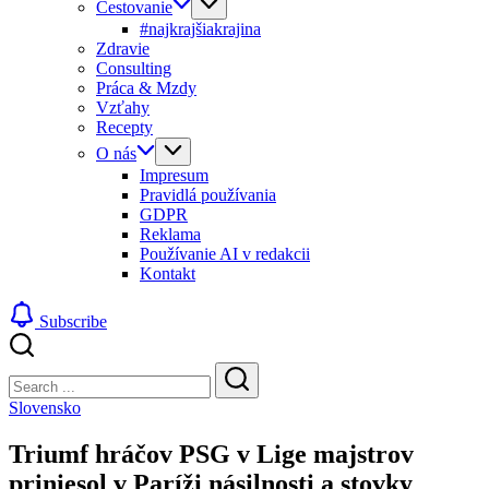
Cestovanie
#najkrajšiakrajina
Zdravie
Consulting
Práca & Mzdy
Vzťahy
Recepty
O nás
Impresum
Pravidlá používania
GDPR
Reklama
Používanie AI v redakcii
Kontakt
Subscribe
Close
Search
Search
Slovensko
Triumf hráčov PSG v Lige majstrov
priniesol v Paríži násilnosti a stovky