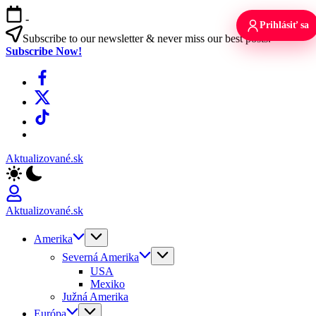
Skip
-
to
Prihlásiť sa
content
Subscribe to our newsletter & never miss our best posts.
Subscribe Now!
Facebook
X
TikTok
WhatsApp
Aktualizované.sk
Aktualizované.sk
Amerika
Severná Amerika
USA
Mexiko
Južná Amerika
Európa