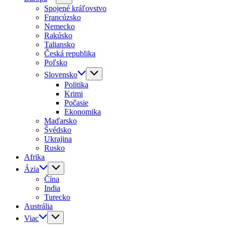
Spojené kráľovstvo
Francúzsko
Nemecko
Rakúsko
Taliansko
Česká republika
Poľsko
Slovensko
Politika
Krimi
Počasie
Ekonomika
Maďarsko
Švédsko
Ukrajina
Rusko
Afrika
Ázia
Čína
India
Turecko
Austrália
Viac