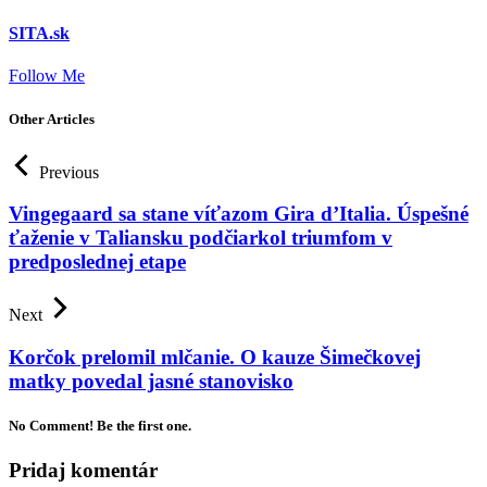
SITA.sk
Follow Me
Other Articles
Previous
Vingegaard sa stane víťazom Gira d’Italia. Úspešné
ťaženie v Taliansku podčiarkol triumfom v
predposlednej etape
Next
Korčok prelomil mlčanie. O kauze Šimečkovej
matky povedal jasné stanovisko
No Comment! Be the first one.
Pridaj komentár