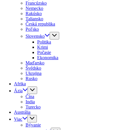
Francúzsko
Nemecko
Rakúsko
Taliansko
Česká republika
Poľsko
Slovensko
Politika
Krimi
Počasie
Ekonomika
Maďarsko
Švédsko
Ukrajina
Rusko
Afrika
Ázia
Čína
India
Turecko
Austrália
Viac
Bývanie