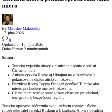
mieru
By
Miroslav Malatinský
17. júna 2026
0
Updated on 16. júna 2026
Doba čítania:
2
minúty/minút
Sumár:
Turecko vyjadrilo obavy z rastúceho napätia v oblasti
Čierneho mora.
Ankara vyzvala Rusko aj Ukrajinu na zdržanlivosť a
pokračovanie diplomatických rokovaní.
Prezident Recep Tayyip Erdoğan ponúkol Turecko ako
miesto pre budúce mierové rokovania.
Čierne more zostáva strategickou oblasťou pre obchod,
energetiku aj bezpečnosť regiónu.
Turecko opätovne zdôraznilo svoju ambíciu zohrávať úlohu
sprostredkovateľa medzi Ruskom a Ukrajinou. Ankara vyjadrila