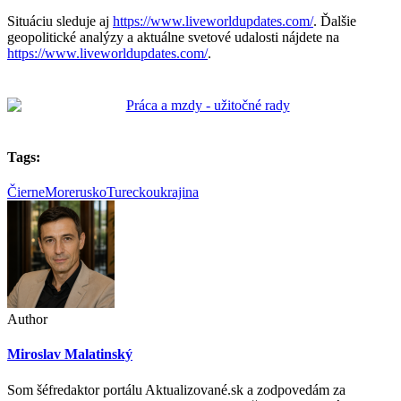
Situáciu sleduje aj
https://www.liveworldupdates.com/
. Ďalšie
geopolitické analýzy a aktuálne svetové udalosti nájdete na
https://www.liveworldupdates.com/
.
Tags:
ČierneMore
rusko
Turecko
ukrajina
Author
Miroslav Malatinský
Som šéfredaktor portálu Aktualizované.sk a zodpovedám za