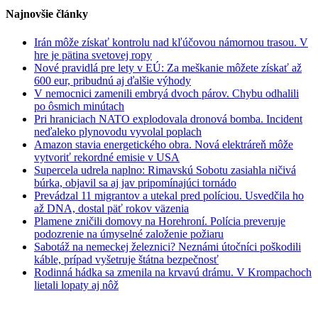
Najnovšie články
Irán môže získať kontrolu nad kľúčovou námornou trasou. V
hre je pätina svetovej ropy
Nové pravidlá pre lety v EÚ: Za meškanie môžete získať až
600 eur, pribudnú aj ďalšie výhody
V nemocnici zamenili embryá dvoch párov. Chybu odhalili
po ôsmich minútach
Pri hraniciach NATO explodovala dronová bomba. Incident
neďaleko plynovodu vyvolal poplach
Amazon stavia energetického obra. Nová elektráreň môže
vytvoriť rekordné emisie v USA
Supercela udrela naplno: Rimavskú Sobotu zasiahla ničivá
búrka, objavil sa aj jav pripomínajúci tornádo
Prevádzal 11 migrantov a utekal pred políciou. Usvedčila ho
až DNA, dostal päť rokov väzenia
Plamene zničili domovy na Horehroní. Polícia preveruje
podozrenie na úmyselné založenie požiaru
Sabotáž na nemeckej železnici? Neznámi útočníci poškodili
káble, prípad vyšetruje štátna bezpečnosť
Rodinná hádka sa zmenila na krvavú drámu. V Krompachoch
lietali lopaty aj nôž