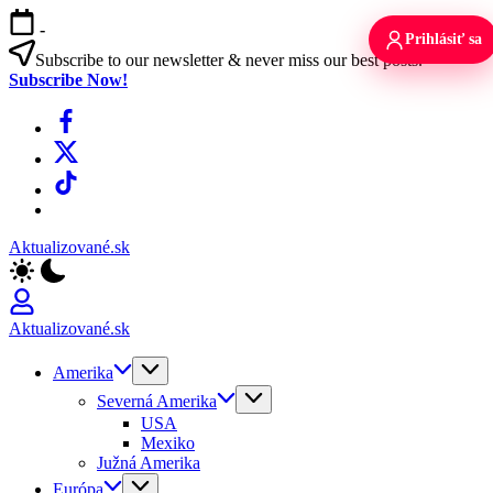
Skip
-
to
Prihlásiť sa
content
Subscribe to our newsletter & never miss our best posts.
Subscribe Now!
Facebook
X
TikTok
WhatsApp
Aktualizované.sk
Aktualizované.sk
Amerika
Severná Amerika
USA
Mexiko
Južná Amerika
Európa