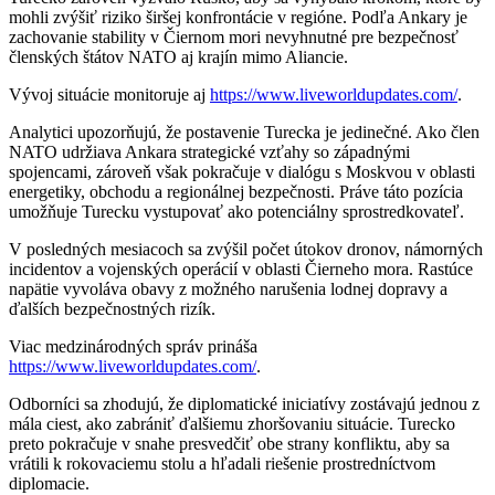
mohli zvýšiť riziko širšej konfrontácie v regióne. Podľa Ankary je
zachovanie stability v Čiernom mori nevyhnutné pre bezpečnosť
členských štátov NATO aj krajín mimo Aliancie.
Vývoj situácie monitoruje aj
https://www.liveworldupdates.com/
.
Analytici upozorňujú, že postavenie Turecka je jedinečné. Ako člen
NATO udržiava Ankara strategické vzťahy so západnými
spojencami, zároveň však pokračuje v dialógu s Moskvou v oblasti
energetiky, obchodu a regionálnej bezpečnosti. Práve táto pozícia
umožňuje Turecku vystupovať ako potenciálny sprostredkovateľ.
V posledných mesiacoch sa zvýšil počet útokov dronov, námorných
incidentov a vojenských operácií v oblasti Čierneho mora. Rastúce
napätie vyvoláva obavy z možného narušenia lodnej dopravy a
ďalších bezpečnostných rizík.
Viac medzinárodných správ prináša
https://www.liveworldupdates.com/
.
Odborníci sa zhodujú, že diplomatické iniciatívy zostávajú jednou z
mála ciest, ako zabrániť ďalšiemu zhoršovaniu situácie. Turecko
preto pokračuje v snahe presvedčiť obe strany konfliktu, aby sa
vrátili k rokovaciemu stolu a hľadali riešenie prostredníctvom
diplomacie.