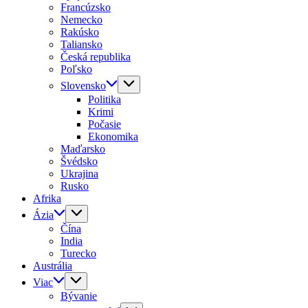
Francúzsko
Nemecko
Rakúsko
Taliansko
Česká republika
Poľsko
Slovensko
Politika
Krimi
Počasie
Ekonomika
Maďarsko
Švédsko
Ukrajina
Rusko
Afrika
Ázia
Čína
India
Turecko
Austrália
Viac
Bývanie