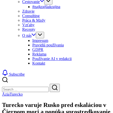
Cestovanie
#najkrajšiakrajina
Zdravie
Consulting
Práca & Mzdy
Vzťahy
Recepty
O nás
Impresum
Pravidlá používania
GDPR
Reklama
Používanie AI v redakcii
Kontakt
Subscribe
Close
Search
Search
Ázia
Turecko
Turecko varuje Rusko pred eskaláciou v
Čiernom mori a ponúka sprostredkovanie