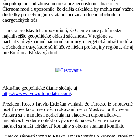
znepokojenie nad zhoršujúcou sa bezpečnostnou situáciou v
Čiernom mori a upozornila, že ďalšia eskalácia by mohla mať vážne
dôsledky pre celý región vrátane medzinárodného obchodu a
energetických trás.
Tureckí predstavitelia upozorňujú, že Čierne more patrí medzi
najcitlivejšie geopolitické oblasti súčasnosti. V regióne sa
nachádzajú významné námorné koridory, energetická infraštruktúra
a obchodné trasy, ktoré sú kľúčové nielen pre krajiny regiónu, ale aj
pre Európu a Blízky východ.
Aktuálne geopolitické dianie sleduje aj
https://www.liveworldupdates.com/
.
Prezident Recep Tayyip Erdoğan vyhlásil, že Turecko je pripravené
hostiť nové kolo mierových rokovaní medzi Moskvou a Kyjevom.
Ankara sa v minulosti podieľala na viacerých diplomatických
iniciatívach vrátane dohôd o vývoze obilia cez Čierne more a
naďalej sa snaží udržiavať kontakty s oboma stranami konfliktu.
Turecko zároveň vyzvalo Rusko, aby sa vyhýbalo krokom, ktoré by