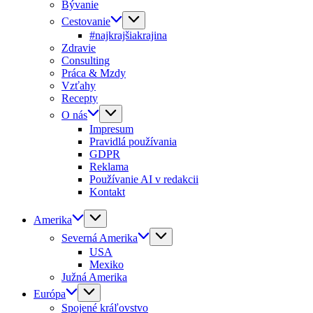
Bývanie
Cestovanie
#najkrajšiakrajina
Zdravie
Consulting
Práca & Mzdy
Vzťahy
Recepty
O nás
Impresum
Pravidlá používania
GDPR
Reklama
Používanie AI v redakcii
Kontakt
Amerika
Severná Amerika
USA
Mexiko
Južná Amerika
Európa
Spojené kráľovstvo