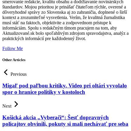
smerovanie redakcie, kvalitu obsahu a dodržiavanie novinárskych
štandardov. Mojou prioritou je prinášať čitateľom rýchle, overené a
dôveryhodné správy zo Slovenska aj zo zahraničia, doplnené o širší
kontext a zrozumiteľné vysvetlenia. Verím, že kvalitná žurnalistika
musí stáť na faktoch, objektivite a zodpovednom prístupe k
informáciám. Spolu s redakčným tímom pracujem na tom, aby
Aktualizované.sk bolo spoľahlivým zdrojom spravodajstva, analýz a
praktických informácií pre každodenný život.
Follow Me
Other Articles
Previous
Migaľ pod paľbou kritiky. Video pri oltári vyvolalo
spor o hranice politiky v kostoloch
Next
Košická akcia „Vyberači“: Šesť dopravných
policajtov obvinili, pokuty si mali nechávať pre seba