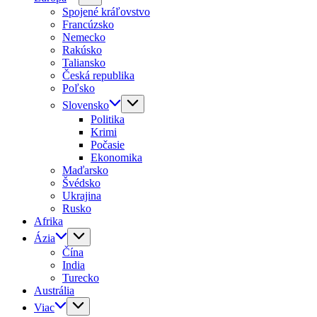
Spojené kráľovstvo
Francúzsko
Nemecko
Rakúsko
Taliansko
Česká republika
Poľsko
Slovensko
Politika
Krimi
Počasie
Ekonomika
Maďarsko
Švédsko
Ukrajina
Rusko
Afrika
Ázia
Čína
India
Turecko
Austrália
Viac