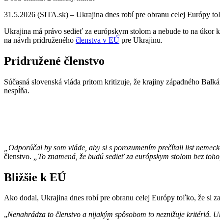
31.5.2026 (SITA.sk) – Ukrajina dnes robí pre obranu celej Európy toľk
Ukrajina má právo sedieť za európskym stolom a nebude to na úkor 
na návrh pridruženého
členstva v EÚ
pre Ukrajinu.
Pridružené členstvo
Súčasná slovenská vláda pritom kritizuje, že krajiny západného Balk
nespĺňa.
„Odporúčal by som vláde, aby si s porozumením prečítali list nemecké
členstvo.
„To znamená, že budú sedieť za európskym stolom bez toho, 
Bližšie k EÚ
Ako dodal, Ukrajina dnes robí pre obranu celej Európy toľko, že si za
„
Nenahrádza to členstvo a nijakým spôsobom to neznižuje kritériá. U