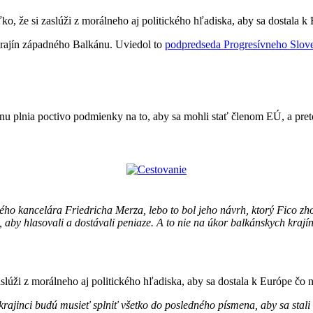
o, že si zaslúži z morálneho aj politického hľadiska, aby sa dostala k 
krajín západného Balkánu. Uviedol to
podpredseda Progresívneho Slov
ánu plnia poctivo podmienky na to, aby sa mohli stať členom EÚ, a pr
ho kancelára Friedricha Merza, lebo to bol jeho návrh, ktorý Fico zho
aby hlasovali a dostávali peniaze. A to nie na úkor balkánskych krají
slúži z morálneho aj politického hľadiska, aby sa dostala k Európe čo na
krajinci budú musieť splniť všetko do posledného písmena, aby sa stal