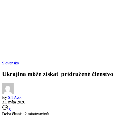
Slovensko
Ukrajina môže získať pridružené členstvo
By
SITA.sk
31. mája 2026
0
Doba čítania:
2
minúty/minút