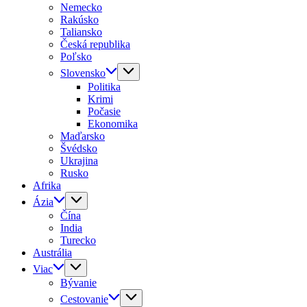
Nemecko
Rakúsko
Taliansko
Česká republika
Poľsko
Slovensko
Politika
Krimi
Počasie
Ekonomika
Maďarsko
Švédsko
Ukrajina
Rusko
Afrika
Ázia
Čína
India
Turecko
Austrália
Viac
Bývanie
Cestovanie