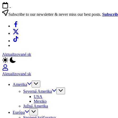
Skip
-
to
content
Subscribe to our newsletter & never miss our best posts.
Subscri
Facebook
X
TikTok
WhatsApp
Aktualizované.sk
Aktualizované.sk
Amerika
Severná Amerika
USA
Mexiko
Južná Amerika
Európa
Spojené kráľovstvo