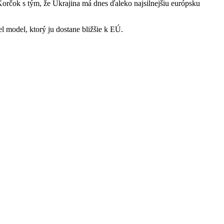
orčok s tým, že Ukrajina má dnes ďaleko najsilnejšiu európsku
el model, ktorý ju dostane bližšie k EÚ.