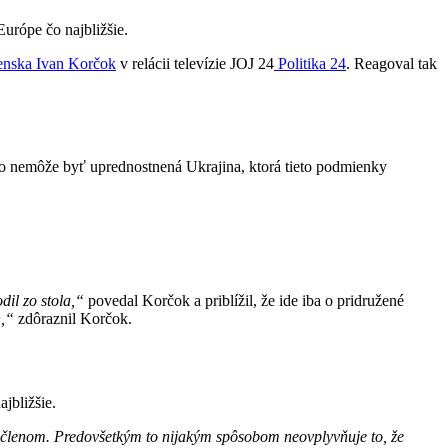
Európe čo najbližšie.
enska
Ivan Korčok
v relácii televízie JOJ 24
Politika 24
. Reagoval tak
eto nemôže byť uprednostnená Ukrajina, ktorá tieto podmienky
dil zo stola,“
povedal Korčok a priblížil, že ide iba o pridružené
n,“
zdôraznil Korčok.
jbližšie.
i členom. Predovšetkým to nijakým spôsobom neovplyvňuje to, že