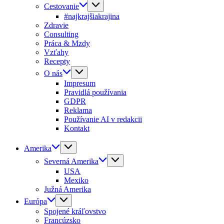
Cestovanie
#najkrajšiakrajina
Zdravie
Consulting
Práca & Mzdy
Vzťahy
Recepty
O nás
Impresum
Pravidlá používania
GDPR
Reklama
Používanie AI v redakcii
Kontakt
Amerika
Severná Amerika
USA
Mexiko
Južná Amerika
Európa
Spojené kráľovstvo
Francúzsko