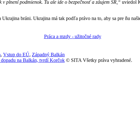
k v plnení podmienok. Tu ale ide o bezpečnosť a záujem SR,“
uviedol K
h Ukrajina bráni. Ukrajina má tak podľa právo na to, aby sa pre ňu naši
a
,
Vstup do EÚ
,
Západný Balkán
 dopadu na Balkán, tvrdí Korčok
© SITA Všetky práva vyhradené.