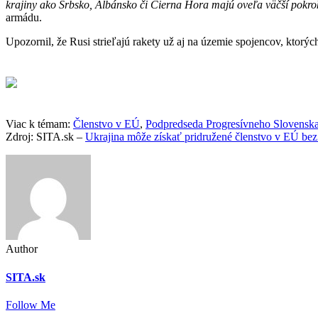
krajiny ako Srbsko, Albánsko či Čierna Hora majú oveľa väčší pokro
armádu.
Upozornil, že Rusi strieľajú rakety už aj na územie spojencov, ktorýc
Viac k témam:
Členstvo v EÚ
,
Podpredseda Progresívneho Slovensk
Zdroj: SITA.sk –
Ukrajina môže získať pridružené členstvo v EÚ bez
Author
SITA.sk
Follow Me