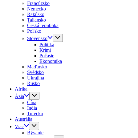
Francúzsko
Nemecko
Rakúsko
Taliansko
Česká republika
Poľsko
Slovensko
Politika
Krimi
Počasie
Ekonomika
Maďarsko
Švédsko
Ukrajina
Rusko
Afrika
Ázia
Čína
India
Turecko
Austrália
Viac
Bývanie