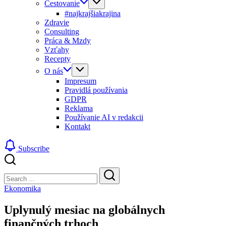
Cestovanie
#najkrajšiakrajina
Zdravie
Consulting
Práca & Mzdy
Vzťahy
Recepty
O nás
Impresum
Pravidlá používania
GDPR
Reklama
Používanie AI v redakcii
Kontakt
Subscribe
Close
Search
Search
Ekonomika
Uplynulý mesiac na globálnych
finančných trhoch