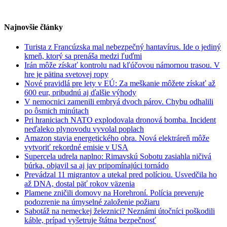
Najnovšie články
Turista z Francúzska mal nebezpečný hantavírus. Ide o jediný
kmeň, ktorý sa prenáša medzi ľuďmi
Irán môže získať kontrolu nad kľúčovou námornou trasou. V
hre je pätina svetovej ropy
Nové pravidlá pre lety v EÚ: Za meškanie môžete získať až
600 eur, pribudnú aj ďalšie výhody
V nemocnici zamenili embryá dvoch párov. Chybu odhalili
po ôsmich minútach
Pri hraniciach NATO explodovala dronová bomba. Incident
neďaleko plynovodu vyvolal poplach
Amazon stavia energetického obra. Nová elektráreň môže
vytvoriť rekordné emisie v USA
Supercela udrela naplno: Rimavskú Sobotu zasiahla ničivá
búrka, objavil sa aj jav pripomínajúci tornádo
Prevádzal 11 migrantov a utekal pred políciou. Usvedčila ho
až DNA, dostal päť rokov väzenia
Plamene zničili domovy na Horehroní. Polícia preveruje
podozrenie na úmyselné založenie požiaru
Sabotáž na nemeckej železnici? Neznámi útočníci poškodili
káble, prípad vyšetruje štátna bezpečnosť