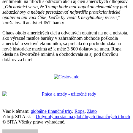
sentimentu na trhoch s odrazom akcií aj cien amerických dlhopisov.
„Obchodníci veria, že Trump bude mať napokon elementárny pud
sebazáchovy a nebude presadzovať najtvrdšie protekcionistické
opatrenia ani voči Číne, keďže by viedli k nevyhnutnej recesii,“
konštatovali analytici J&T banky.
Chaos okolo amerických ciel a odvetných opatrení na ne a neistota,
ako výrazné rastúce bariéry v zahraničnom obchode poškodia
americkú a svetovú ekonomiku, sa preliala do pochodu zlata na
nové historické maximá až k méte 3 500 dolárov za uncu. Ropa
klesla na štvorročné minimá a obchodovala sa aj pod úrovňou
dolárov za barel.
Viac k témam:
globálne finančné trhy
,
Ropa
,
Zlato
Zdroj: SITA.sk –
Uplynulý mesiac na globálnych finančných trhoch
© SITA Všetky práva vyhradené.