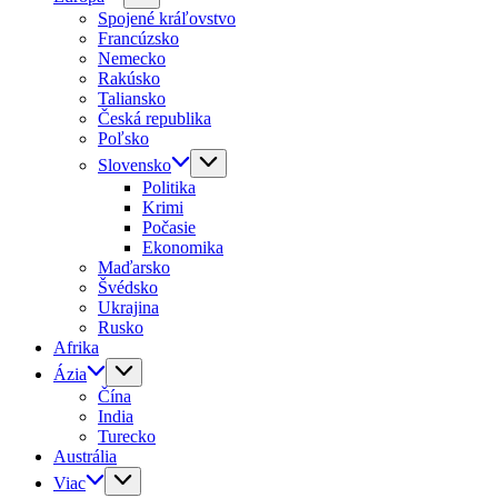
Spojené kráľovstvo
Francúzsko
Nemecko
Rakúsko
Taliansko
Česká republika
Poľsko
Slovensko
Politika
Krimi
Počasie
Ekonomika
Maďarsko
Švédsko
Ukrajina
Rusko
Afrika
Ázia
Čína
India
Turecko
Austrália
Viac