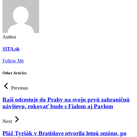
Author
SITA.sk
Follow Me
Other Articles
Previous
Raši odcestuje do Prahy na svoju prvú zahraničnú
návštevu, rokovať bude s Fialom aj Pavlom
Next
Pláž Tyršák v Bratislave otvorila letnú sezónu, po