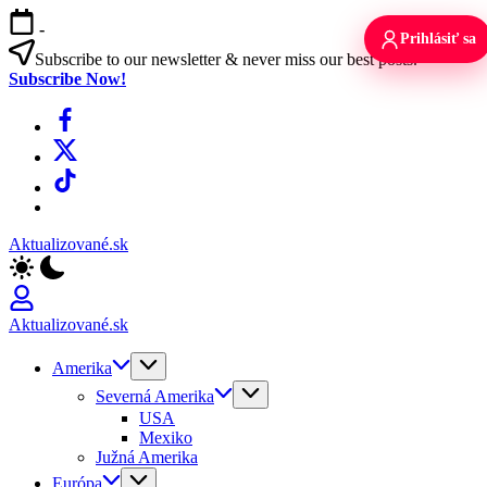
Skip
-
to
Prihlásiť sa
content
Subscribe to our newsletter & never miss our best posts.
Subscribe Now!
Facebook
X
TikTok
WhatsApp
Aktualizované.sk
Aktualizované.sk
Amerika
Severná Amerika
USA
Mexiko
Južná Amerika
Európa