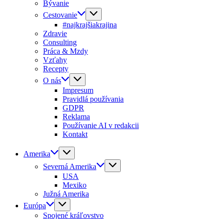
Bývanie
Cestovanie
#najkrajšiakrajina
Zdravie
Consulting
Práca & Mzdy
Vzťahy
Recepty
O nás
Impresum
Pravidlá používania
GDPR
Reklama
Používanie AI v redakcii
Kontakt
Amerika
Severná Amerika
USA
Mexiko
Južná Amerika
Európa
Spojené kráľovstvo