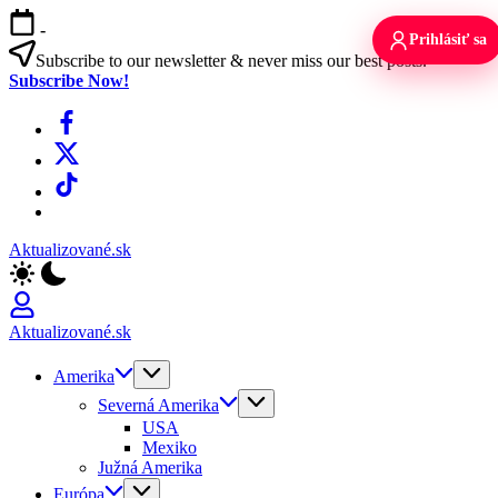
Skip
-
to
Prihlásiť sa
content
Subscribe to our newsletter & never miss our best posts.
Subscribe Now!
Facebook
X
TikTok
WhatsApp
Aktualizované.sk
Aktualizované.sk
Amerika
Severná Amerika
USA
Mexiko
Južná Amerika
Európa