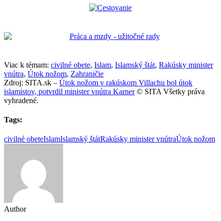
Viac k témam:
civilné obete
,
Islam
,
Islamský štát
,
Rakúsky minister
vnútra
,
Útok nožom
,
Zahraničie
Zdroj: SITA.sk –
Útok nožom v rakúskom Villachu bol útok
islamistov, potvrdil minister vnútra Karner
© SITA Všetky práva
vyhradené.
Tags:
civilné obete
Islam
Islamský štát
Rakúsky minister vnútra
Útok nožom
Author