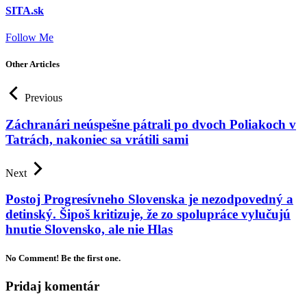
SITA.sk
Follow Me
Other Articles
Previous
Záchranári neúspešne pátrali po dvoch Poliakoch v
Tatrách, nakoniec sa vrátili sami
Next
Postoj Progresívneho Slovenska je nezodpovedný a
detinský. Šipoš kritizuje, že zo spolupráce vylučujú
hnutie Slovensko, ale nie Hlas
No Comment! Be the first one.
Pridaj komentár