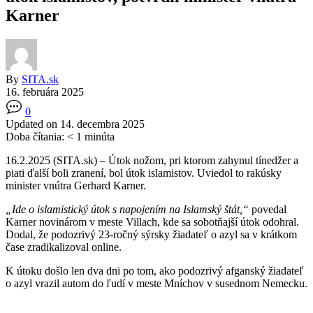
Karner
By
SITA.sk
16. februára 2025
0
Updated on 14. decembra 2025
Doba čítania:
< 1
minúta
16.2.2025 (SITA.sk) – Útok nožom, pri ktorom zahynul tínedžer a
piati ďalší boli zranení, bol útok islamistov. Uviedol to rakúsky
minister vnútra Gerhard Karner.
„Ide o islamistický útok s napojením na Islamský štát,“
povedal
Karner novinárom v meste Villach, kde sa sobotňajší útok odohral.
Dodal, že podozrivý 23-ročný sýrsky žiadateľ o azyl sa v krátkom
čase zradikalizoval online.
K útoku došlo len dva dni po tom, ako podozrivý afganský žiadateľ
o azyl vrazil autom do ľudí v meste Mníchov v susednom Nemecku.