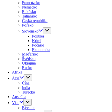
Francúzsko
Nemecko
Rakúsko
Taliansko
Česká republika
Poľsko
Slovensko
Politika
Krimi
Počasie
Ekonomika
Maďarsko
Švédsko
Ukrajina
Rusko
Afrika
Ázia
Čína
India
Turecko
Austrália
Viac
Bývanie