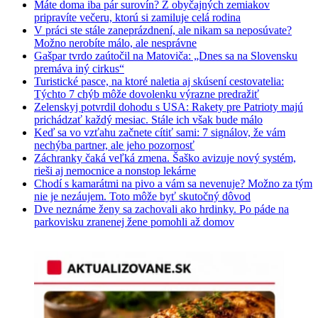
Máte doma iba pár surovín? Z obyčajných zemiakov
pripravíte večeru, ktorú si zamiluje celá rodina
V práci ste stále zaneprázdnení, ale nikam sa neposúvate?
Možno nerobíte málo, ale nesprávne
Gašpar tvrdo zaútočil na Matoviča: „Dnes sa na Slovensku
premáva iný cirkus“
Turistické pasce, na ktoré naletia aj skúsení cestovatelia:
Týchto 7 chýb môže dovolenku výrazne predražiť
Zelenskyj potvrdil dohodu s USA: Rakety pre Patrioty majú
prichádzať každý mesiac. Stále ich však bude málo
Keď sa vo vzťahu začnete cítiť sami: 7 signálov, že vám
nechýba partner, ale jeho pozornosť
Záchranky čaká veľká zmena. Šaško avizuje nový systém,
rieši aj nemocnice a nonstop lekárne
Chodí s kamarátmi na pivo a vám sa nevenuje? Možno za tým
nie je nezáujem. Toto môže byť skutočný dôvod
Dve neznáme ženy sa zachovali ako hrdinky. Po páde na
parkovisku zranenej žene pomohli až domov