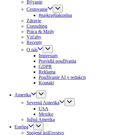
Bývanie
Cestovanie
#najkrajšiakrajina
Zdravie
Consulting
Práca & Mzdy
Vzťahy
Recepty
O nás
Impresum
Pravidlá používania
GDPR
Reklama
Používanie AI v redakcii
Kontakt
Amerika
Severná Amerika
USA
Mexiko
Južná Amerika
Európa
Spojené kráľovstvo