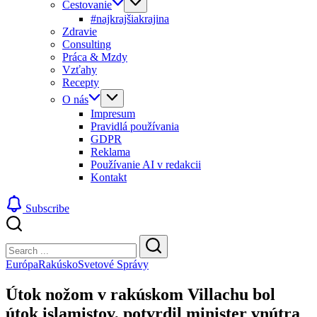
Cestovanie
#najkrajšiakrajina
Zdravie
Consulting
Práca & Mzdy
Vzťahy
Recepty
O nás
Impresum
Pravidlá používania
GDPR
Reklama
Používanie AI v redakcii
Kontakt
Subscribe
Close
Search
Search
Európa
Rakúsko
Svetové Správy
Útok nožom v rakúskom Villachu bol
útok islamistov, potvrdil minister vnútra