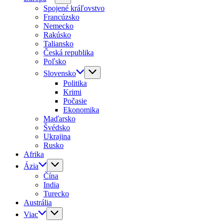
Spojené kráľovstvo
Francúzsko
Nemecko
Rakúsko
Taliansko
Česká republika
Poľsko
Slovensko
Politika
Krimi
Počasie
Ekonomika
Maďarsko
Švédsko
Ukrajina
Rusko
Afrika
Ázia
Čína
India
Turecko
Austrália
Viac