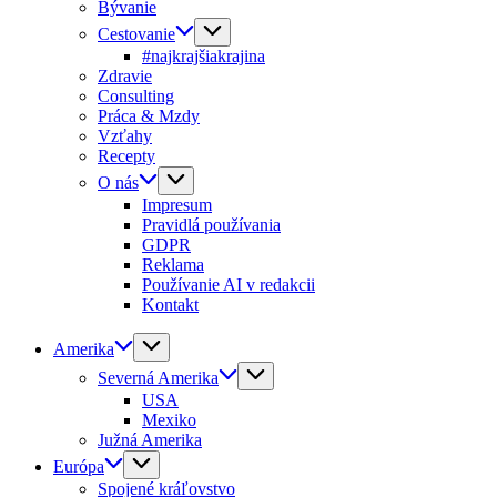
Bývanie
Cestovanie
#najkrajšiakrajina
Zdravie
Consulting
Práca & Mzdy
Vzťahy
Recepty
O nás
Impresum
Pravidlá používania
GDPR
Reklama
Používanie AI v redakcii
Kontakt
Amerika
Severná Amerika
USA
Mexiko
Južná Amerika
Európa
Spojené kráľovstvo