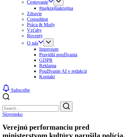
Cestovanie
#najkrajšiakrajina
Zdravie
Consulting
Práca & Mzdy
Vzťahy
Recepty
O nás
Impresum
Pravidlá používania
GDPR
Reklama
Používanie AI v redakcii
Kontakt
Subscribe
Close
Search
Search
Slovensko
Verejnú performanciu pred
ministerstvom kultúry narušila polícia,