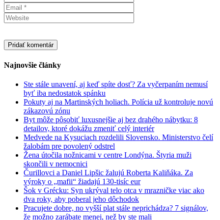
Najnovšie články
Ste stále unavení, aj keď spíte dosť? Za vyčerpaním nemusí
byť iba nedostatok spánku
Pokuty aj na Martinských holiach. Polícia už kontroluje novú
zákazovú zónu
Byt môže pôsobiť luxusnejšie aj bez drahého nábytku: 8
detailov, ktoré dokážu zmeniť celý interiér
Medvede na Kysuciach rozdelili Slovensko. Ministerstvo čelí
žalobám pre povolený odstrel
Žena útočila nožnicami v centre Londýna. Štyria muži
skončili v nemocnici
Čurillovci a Daniel Lipšic žalujú Roberta Kaliňáka. Za
výroky o „mafii“ žiadajú 130-tisíc eur
Šok v Grécku: Syn ukrýval telo otca v mrazničke viac ako
dva roky, aby poberal jeho dôchodok
Pracujete dobre, no vyšší plat stále neprichádza? 7 signálov,
že možno zarábate menej, než by ste mali