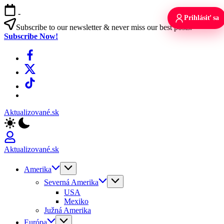
Skip
-
to
Prihlásiť sa
content
Subscribe to our newsletter & never miss our best posts.
Subscribe Now!
Facebook
X
TikTok
WhatsApp
Aktualizované.sk
Aktualizované.sk
Amerika
Severná Amerika
USA
Mexiko
Južná Amerika
Európa