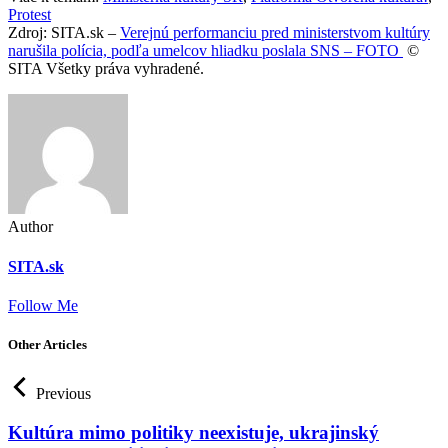
Protest
Zdroj: SITA.sk –
Verejnú performanciu pred ministerstvom kultúry
narušila polícia, podľa umelcov hliadku poslala SNS – FOTO
©
SITA Všetky práva vyhradené.
Author
SITA.sk
Follow Me
Other Articles
Previous
Kultúra mimo politiky neexistuje, ukrajinský