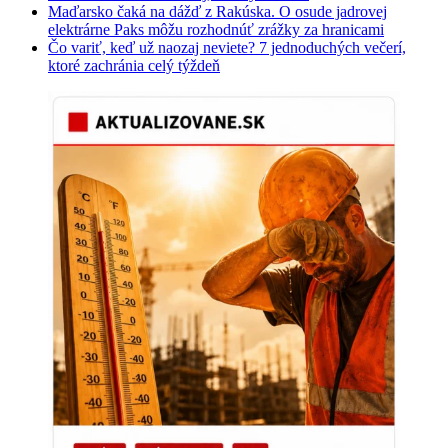
Maďarsko čaká na dážď z Rakúska. O osude jadrovej
elektrárne Paks môžu rozhodnúť zrážky za hranicami
Čo variť, keď už naozaj neviete? 7 jednoduchých večerí,
ktoré zachránia celý týždeň