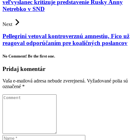
veľvyslanec kritizuje predstavenie Rusky Anny
Netrebko v SND
Next
Pellegrini vetoval kontroverznú amnestiu, Fico už
reagoval odporúčaním pre koaličných poslancov
No Comment! Be the first one.
Pridaj komentár
Vaša e-mailová adresa nebude zverejnená.
Vyžadované polia sú
označené
*