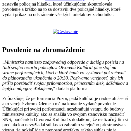
zastavila policajná hliadka, ktorá účinkujúcim skontrolovala
povolenie a krátko na to sa dostavili dve policajné hliadky, ktoré
vydali príkaz na odstránenie všetkých artefaktov z chodníka.
Povolenie na zhromaždenie
„
Ministerka namiesto zodpovednej odpovede a dialógu posiela na
ľudí svojho rezortu policajtov. Otvorená Kultúra! plne stojí na
strane performujúcich, ktorí a ktoré budú vo vystúpení pokračovať
do plánovaného ukončenia o 20:30. Pozývame verejnosť, aby ich
prišla povzbudiť svojou prítomnosťou, prinesením diek, dáždnikov a
teplých nápojov, ďakujeme
,“ dodala platforma.
Zdôrazňuje, že performancia Pozor, padá kultúra! je riadne ohlásená
ako verejné zhromaždenie a má na konanie vydané povolenie.
Účinkujúci pri svojej performancii nezabraňujú vstupu do budovy
ministerstva kultúry, ako sa snažila vo svojom stanovisku naznačiť
SNS, podčiarkla Otvorená Kultúra! s dodatkom, že realizačný tím si
pred akciou nevyžiadal súhlas so zabratím verejného priestranstva s
vierou, že pokiaľ ide o prenosné artefakty, takýto súhlas nie je