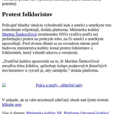
potrebný.
Protest folkloristov
Policajné hliadky situáciu vyhodnotili inak a umelci a umelkyne toto
rozhodnutie rešpektujú, dodala platforma. Ministerka kultúry
Martina Šimkovičová
(nominantka SNS) využíva podľa nej
prebiehajúci protest na prekrytie toho, na čo umelci a umelkyne
upozorňujú. Pred dvoma dňami sa na rovnakom mieste pred
budovou ministerstva kultúry konal protest folkloristov a
folkloristiek, ktorý vzbudil odozvu u verejnosti.
„
Tradičná kultúra upozornila na to, že Martina Šimkovičová
zneužíva tému folklóru, spôsobuje kolaps podporných finančných
mechanizmov a vyzvali ju, aby odstúpila
,“ dodala platforma.
V prípade, ak sa vám nezobrazil zdieľaný obsah nad týmto textom
kliknite sem
Viac k témam:
Ministerka kultúry SR
,
Platforma Otvorená kultúra!
,