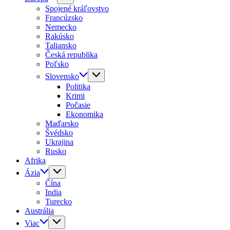
Spojené kráľovstvo
Francúzsko
Nemecko
Rakúsko
Taliansko
Česká republika
Poľsko
Slovensko
Politika
Krimi
Počasie
Ekonomika
Maďarsko
Švédsko
Ukrajina
Rusko
Afrika
Ázia
Čína
India
Turecko
Austrália
Viac