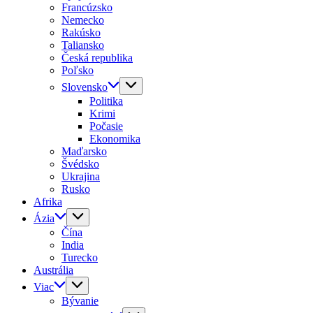
Francúzsko
Nemecko
Rakúsko
Taliansko
Česká republika
Poľsko
Slovensko
Politika
Krimi
Počasie
Ekonomika
Maďarsko
Švédsko
Ukrajina
Rusko
Afrika
Ázia
Čína
India
Turecko
Austrália
Viac
Bývanie