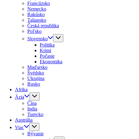
Francúzsko
Nemecko
Rakúsko
Taliansko
Česká republika
Poľsko
Slovensko
Politika
Krimi
Počasie
Ekonomika
Maďarsko
Švédsko
Ukrajina
Rusko
Afrika
Ázia
Čína
India
Turecko
Austrália
Viac
Bývanie