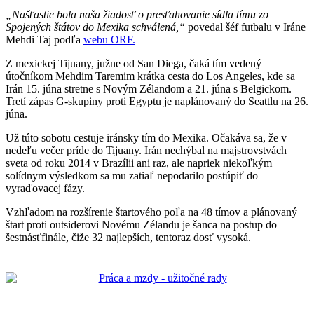
„Našťastie bola naša žiadosť o presťahovanie sídla tímu zo
Spojených štátov do Mexika schválená,“
povedal šéf futbalu v Iráne
Mehdi Taj podľa
webu ORF.
Z mexickej Tijuany, južne od San Diega, čaká tím vedený
útočníkom Mehdim Taremim krátka cesta do Los Angeles, kde sa
Irán 15. júna stretne s Novým Zélandom a 21. júna s Belgickom.
Tretí zápas G-skupiny proti Egyptu je naplánovaný do Seattlu na 26.
júna.
Už túto sobotu cestuje iránsky tím do Mexika. Očakáva sa, že v
nedeľu večer príde do Tijuany. Irán nechýbal na majstrovstvách
sveta od roku 2014 v Brazílii ani raz, ale napriek niekoľkým
solídnym výsledkom sa mu zatiaľ nepodarilo postúpiť do
vyraďovacej fázy.
Vzhľadom na rozšírenie štartového poľa na 48 tímov a plánovaný
štart proti outsiderovi Novému Zélandu je šanca na postup do
šestnásťfinále, čiže 32 najlepších, tentoraz dosť vysoká.