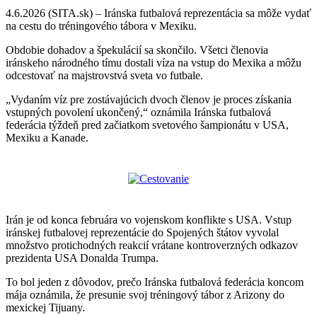
4.6.2026 (SITA.sk) – Iránska futbalová reprezentácia sa môže vydať
na cestu do tréningového tábora v Mexiku.
Obdobie dohadov a špekulácií sa skončilo. Všetci členovia
iránskeho národného tímu dostali víza na vstup do Mexika a môžu
odcestovať na majstrovstvá sveta vo futbale.
„Vydaním víz pre zostávajúcich dvoch členov je proces získania
vstupných povolení ukončený,“ oznámila Iránska futbalová
federácia týždeň pred začiatkom svetového šampionátu v USA,
Mexiku a Kanade.
Irán je od konca februára vo vojenskom konflikte s USA. Vstup
iránskej futbalovej reprezentácie do Spojených štátov vyvolal
množstvo protichodných reakcií vrátane kontroverzných odkazov
prezidenta USA Donalda Trumpa
.
To bol jeden z dôvodov, prečo Iránska futbalová federácia koncom
mája oznámila, že presunie svoj tréningový tábor z Arizony do
mexickej Tijuany.