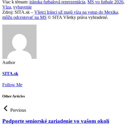
Viac k témam:
iránska futbalová reprezentácia
,
MS vo futbale 2026
,
Víza
,
vybavenie
Zdroj: SITA.sk –
Všetci Iránci už majú víza na vstup do Mexika,
môžu odcestovať na MS
© SITA Všetky práva vyhradené.
Author
SITA.sk
Follow Me
Other Articles
Previous
Podporte seniorské zariadenie vo vašom okolí