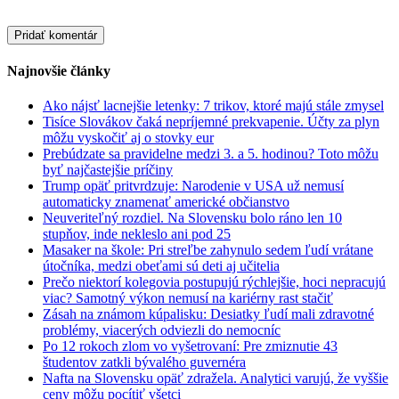
Najnovšie články
Ako nájsť lacnejšie letenky: 7 trikov, ktoré majú stále zmysel
Tisíce Slovákov čaká nepríjemné prekvapenie. Účty za plyn
môžu vyskočiť aj o stovky eur
Prebúdzate sa pravidelne medzi 3. a 5. hodinou? Toto môžu
byť najčastejšie príčiny
Trump opäť pritvrdzuje: Narodenie v USA už nemusí
automaticky znamenať americké občianstvo
Neuveriteľný rozdiel. Na Slovensku bolo ráno len 10
stupňov, inde nekleslo ani pod 25
Masaker na škole: Pri streľbe zahynulo sedem ľudí vrátane
útočníka, medzi obeťami sú deti aj učitelia
Prečo niektorí kolegovia postupujú rýchlejšie, hoci nepracujú
viac? Samotný výkon nemusí na kariérny rast stačiť
Zásah na známom kúpalisku: Desiatky ľudí mali zdravotné
problémy, viacerých odviezli do nemocníc
Po 12 rokoch zlom vo vyšetrovaní: Pre zmiznutie 43
študentov zatkli bývalého guvernéra
Nafta na Slovensku opäť zdražela. Analytici varujú, že vyššie
ceny môžu pocítiť všetci