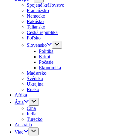
Spojené kráľovstvo
Francúzsko
Nemecko
Rakúsko
Taliansko
Česká republika
Poľsko
Slovensko
Politika
Krimi
Počasie
Ekonomika
Maďarsko
Švédsko
Ukrajina
Rusko
Afrika
Ázia
Čína
India
Turecko
Austrália
Viac