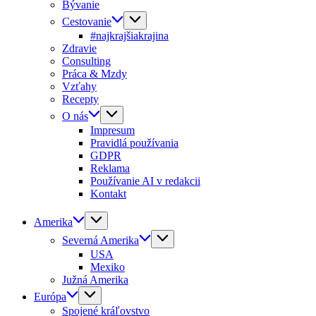
Bývanie
Cestovanie
#najkrajšiakrajina
Zdravie
Consulting
Práca & Mzdy
Vzťahy
Recepty
O nás
Impresum
Pravidlá používania
GDPR
Reklama
Používanie AI v redakcii
Kontakt
Amerika
Severná Amerika
USA
Mexiko
Južná Amerika
Európa
Spojené kráľovstvo