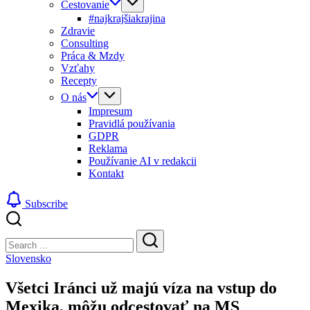
Cestovanie
#najkrajšiakrajina
Zdravie
Consulting
Práca & Mzdy
Vzťahy
Recepty
O nás
Impresum
Pravidlá používania
GDPR
Reklama
Používanie AI v redakcii
Kontakt
Subscribe
Close
Search
Search
Slovensko
Všetci Iránci už majú víza na vstup do
Mexika, môžu odcestovať na MS