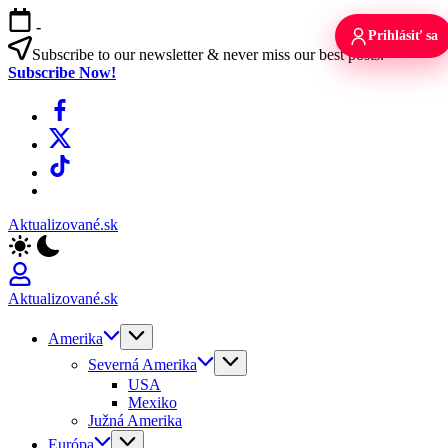
Skip
-
to
Prihlásiť sa
content
Subscribe to our newsletter & never miss our best posts.
Subscribe Now!
Facebook
X
TikTok
WhatsApp
Aktualizované.sk
Aktualizované.sk
Amerika
Severná Amerika
USA
Mexiko
Južná Amerika
Európa