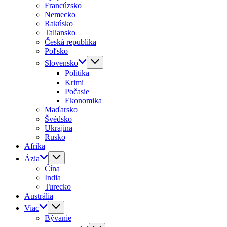
Francúzsko
Nemecko
Rakúsko
Taliansko
Česká republika
Poľsko
Slovensko
Politika
Krimi
Počasie
Ekonomika
Maďarsko
Švédsko
Ukrajina
Rusko
Afrika
Ázia
Čína
India
Turecko
Austrália
Viac
Bývanie