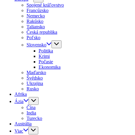
Spojené kráľovstvo
Francúzsko
Nemecko
Rakúsko
Taliansko
Česká republika
Poľsko
Slovensko
Politika
Krimi
Počasie
Ekonomika
Maďarsko
Švédsko
Ukrajina
Rusko
Afrika
Ázia
Čína
India
Turecko
Austrália
Viac