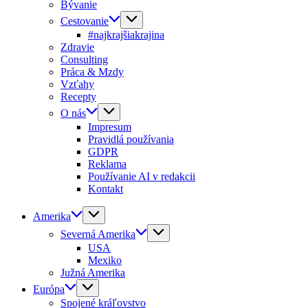
Bývanie
Cestovanie
#najkrajšiakrajina
Zdravie
Consulting
Práca & Mzdy
Vzťahy
Recepty
O nás
Impresum
Pravidlá používania
GDPR
Reklama
Používanie AI v redakcii
Kontakt
Amerika
Severná Amerika
USA
Mexiko
Južná Amerika
Európa
Spojené kráľovstvo