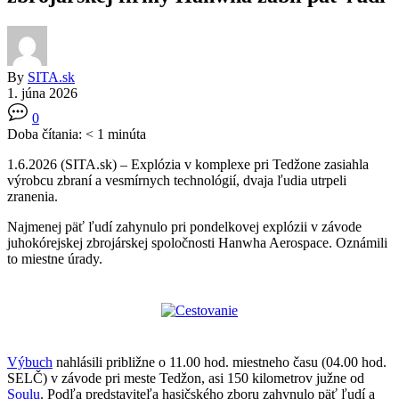
By
SITA.sk
1. júna 2026
0
Doba čítania:
< 1
minúta
1.6.2026 (SITA.sk) – Explózia v komplexe pri Tedžone zasiahla
výrobcu zbraní a vesmírnych technológií, dvaja ľudia utrpeli
zranenia.
Najmenej päť ľudí zahynulo pri pondelkovej explózii v závode
juhokórejskej zbrojárskej spoločnosti Hanwha Aerospace. Oznámili
to miestne úrady.
Výbuch
nahlásili približne o 11.00 hod. miestneho času (04.00 hod.
SELČ) v závode pri meste Tedžon, asi 150 kilometrov južne od
Soulu
. Podľa predstaviteľa hasičského zboru zahynulo päť ľudí a