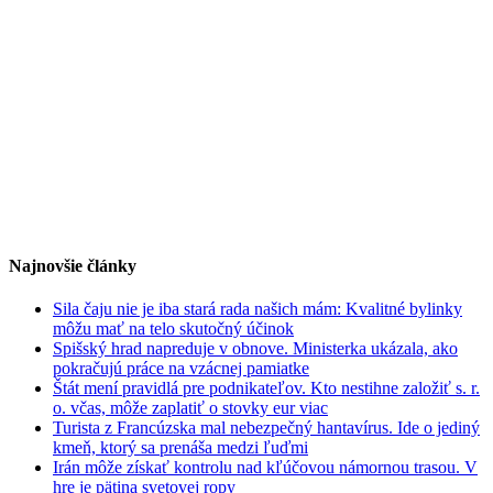
Najnovšie články
Sila čaju nie je iba stará rada našich mám: Kvalitné bylinky
môžu mať na telo skutočný účinok
Spišský hrad napreduje v obnove. Ministerka ukázala, ako
pokračujú práce na vzácnej pamiatke
Štát mení pravidlá pre podnikateľov. Kto nestihne založiť s. r.
o. včas, môže zaplatiť o stovky eur viac
Turista z Francúzska mal nebezpečný hantavírus. Ide o jediný
kmeň, ktorý sa prenáša medzi ľuďmi
Irán môže získať kontrolu nad kľúčovou námornou trasou. V
hre je pätina svetovej ropy