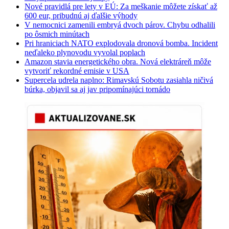
Nové pravidlá pre lety v EÚ: Za meškanie môžete získať až
600 eur, pribudnú aj ďalšie výhody
V nemocnici zamenili embryá dvoch párov. Chybu odhalili
po ôsmich minútach
Pri hraniciach NATO explodovala dronová bomba. Incident
neďaleko plynovodu vyvolal poplach
Amazon stavia energetického obra. Nová elektráreň môže
vytvoriť rekordné emisie v USA
Supercela udrela naplno: Rimavskú Sobotu zasiahla ničivá
búrka, objavil sa aj jav pripomínajúci tornádo