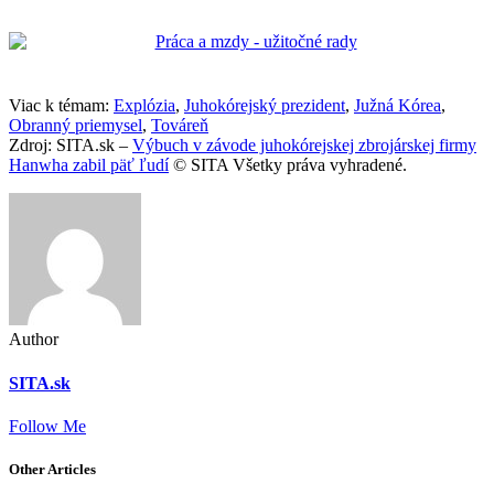
Viac k témam:
Explózia
,
Juhokórejský prezident
,
Južná Kórea
,
Obranný priemysel
,
Továreň
Zdroj: SITA.sk –
Výbuch v závode juhokórejskej zbrojárskej firmy
Hanwha zabil päť ľudí
© SITA Všetky práva vyhradené.
Author
SITA.sk
Follow Me
Other Articles