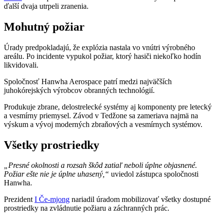
ďalší dvaja utrpeli zranenia.
Mohutný požiar
Úrady predpokladajú, že explózia nastala vo vnútri výrobného
areálu. Po incidente vypukol požiar, ktorý hasiči niekoľko hodín
likvidovali.
Spoločnosť Hanwha Aerospace patrí medzi najväčších
juhokórejských výrobcov obranných technológií.
Produkuje zbrane, delostrelecké systémy aj komponenty pre letecký
a vesmírny priemysel. Závod v Tedžone sa zameriava najmä na
výskum a vývoj moderných zbraňových a vesmírnych systémov.
Všetky prostriedky
„Presné okolnosti a rozsah škôd zatiaľ neboli úplne objasnené.
Požiar ešte nie je úplne uhasený,“
uviedol zástupca spoločnosti
Hanwha.
Prezident
I Če-mjong
nariadil úradom mobilizovať všetky dostupné
prostriedky na zvládnutie požiaru a záchranných prác.