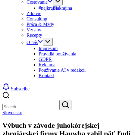
Cestovanie
#najkrajšiakrajina
Zdravie
Consulting
Práca & Mzdy
Vzťahy
Recepty
O nás
Impresum
Pravidlá používania
GDPR
Reklama
Používanie AI v redakcii
Kontakt
Subscribe
Close
Search
Search
Slovensko
Výbuch v závode juhokórejskej
zbrojárskej firmy Hanwha zabil päť ľudí