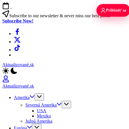
Skip
-
to
Prihlásiť sa
content
Subscribe to our newsletter & never miss our best posts.
Subscribe Now!
Facebook
X
TikTok
WhatsApp
Aktualizované.sk
Aktualizované.sk
Amerika
Severná Amerika
USA
Mexiko
Južná Amerika
Európa