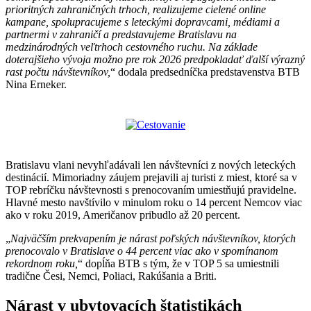
prioritných zahraničných trhoch, realizujeme cielené online
kampane, spolupracujeme s leteckými dopravcami, médiami a
partnermi v zahraničí a predstavujeme Bratislavu na
medzinárodných veľtrhoch cestovného ruchu. Na základe
doterajšieho vývoja možno pre rok 2026 predpokladať ďalší výrazný
rast počtu návštevníkov,
“ dodala predsedníčka predstavenstva BTB
Nina Erneker.
Bratislavu vlani nevyhľadávali len návštevníci z nových leteckých
destinácií. Mimoriadny záujem prejavili aj turisti z miest, ktoré sa v
TOP rebríčku návštevnosti s prenocovaním umiestňujú pravidelne.
Hlavné mesto navštívilo v minulom roku o 14 percent Nemcov viac
ako v roku 2019, Američanov pribudlo až 20 percent.
„
Najväčším prekvapením je nárast poľských návštevníkov, ktorých
prenocovalo v Bratislave o 44 percent viac ako v spomínanom
rekordnom roku,
“ dopĺňa BTB s tým, že v TOP 5 sa umiestnili
tradične Česi, Nemci, Poliaci, Rakúšania a Briti.
Nárast v ubytovacích štatistikách