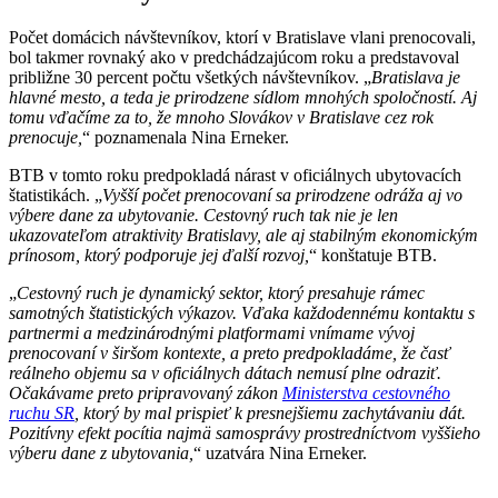
Počet domácich návštevníkov, ktorí v Bratislave vlani prenocovali,
bol takmer rovnaký ako v predchádzajúcom roku a predstavoval
približne 30 percent počtu všetkých návštevníkov. „
Bratislava je
hlavné mesto, a teda je prirodzene sídlom mnohých spoločností. Aj
tomu vďačíme za to, že mnoho Slovákov v Bratislave cez rok
prenocuje,
“ poznamenala Nina Erneker.
BTB v tomto roku predpokladá nárast v oficiálnych ubytovacích
štatistikách. „
Vyšší počet prenocovaní sa prirodzene odráža aj vo
výbere dane za ubytovanie. Cestovný ruch tak nie je len
ukazovateľom atraktivity Bratislavy, ale aj stabilným ekonomickým
prínosom, ktorý podporuje jej ďalší rozvoj,
“ konštatuje BTB.
„
Cestovný ruch je dynamický sektor, ktorý presahuje rámec
samotných štatistických výkazov. Vďaka každodennému kontaktu s
partnermi a medzinárodnými platformami vnímame vývoj
prenocovaní v širšom kontexte, a preto predpokladáme, že časť
reálneho objemu sa v oficiálnych dátach nemusí plne odraziť.
Očakávame preto pripravovaný zákon
Ministerstva cestovného
ruchu SR
, ktorý by mal prispieť k presnejšiemu zachytávaniu dát.
Pozitívny efekt pocítia najmä samosprávy prostredníctvom vyššieho
výberu dane z ubytovania,
“ uzatvára Nina Erneker.