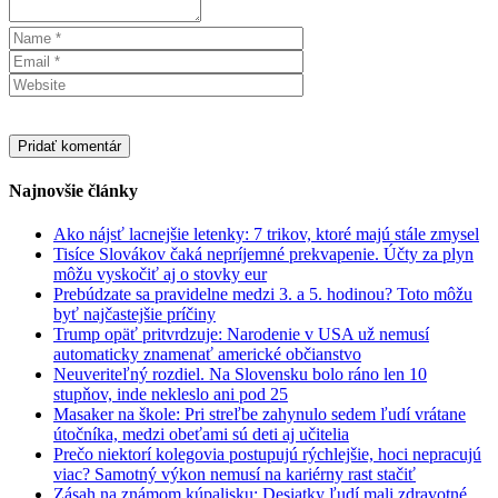
Najnovšie články
Ako nájsť lacnejšie letenky: 7 trikov, ktoré majú stále zmysel
Tisíce Slovákov čaká nepríjemné prekvapenie. Účty za plyn
môžu vyskočiť aj o stovky eur
Prebúdzate sa pravidelne medzi 3. a 5. hodinou? Toto môžu
byť najčastejšie príčiny
Trump opäť pritvrdzuje: Narodenie v USA už nemusí
automaticky znamenať americké občianstvo
Neuveriteľný rozdiel. Na Slovensku bolo ráno len 10
stupňov, inde nekleslo ani pod 25
Masaker na škole: Pri streľbe zahynulo sedem ľudí vrátane
útočníka, medzi obeťami sú deti aj učitelia
Prečo niektorí kolegovia postupujú rýchlejšie, hoci nepracujú
viac? Samotný výkon nemusí na kariérny rast stačiť
Zásah na známom kúpalisku: Desiatky ľudí mali zdravotné