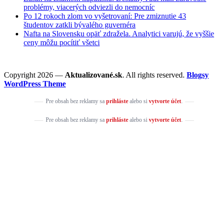
problémy, viacerých odviezli do nemocníc
Po 12 rokoch zlom vo vyšetrovaní: Pre zmiznutie 43
študentov zatkli bývalého guvernéra
Nafta na Slovensku opäť zdražela. Analytici varujú, že vyššie
ceny môžu pocítiť všetci
Copyright 2026 —
Aktualizované.sk
. All rights reserved.
Blogsy
WordPress Theme
Pre obsah bez reklamy sa
prihláste
alebo si
vytvorte účet
.