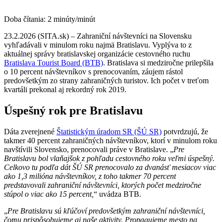
Doba čítania:
2
minúty/minút
23.2.2026 (SITA.sk) – Zahraniční návštevníci na Slovensku
vyhľadávali v minulom roku najmä Bratislavu. Vyplýva to z
aktuálnej správy bratislavskej organizácie cestovného ruchu
Bratislava Tourist Board (BTB)
. Bratislava si medziročne prilepšila
o 10 percent návštevníkov s prenocovaním, záujem rástol
predovšetkým zo strany zahraničných turistov. Ich počet v treťom
kvartáli prekonal aj rekordný rok 2019.
Úspešný rok pre Bratislavu
Dáta zverejnené
Štatistickým úradom SR (ŠÚ SR)
potvrdzujú, že
takmer 40 percent zahraničných návštevníkov, ktorí v minulom roku
navštívili Slovensko, prenocovali práve v Bratislave. „
Pre
Bratislavu bol vlaňajšok z pohľadu cestovného roku veľmi úspešný.
Celkovo tu podľa dát ŠÚ SR prenocovalo za dvanásť mesiacov viac
ako 1,3 milióna návštevníkov, z toho takmer 70 percent
predstavovali zahraniční návštevníci, ktorých počet medziročne
stúpol o viac ako 15 percent,
“ uvádza BTB.
„
Pre Bratislavu sú kľúčoví predovšetkým zahraniční návštevníci,
čomu prispôsobujeme aj naše aktivity. Propagujeme mesto na