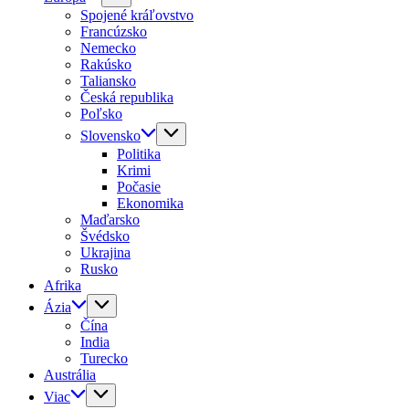
Spojené kráľovstvo
Francúzsko
Nemecko
Rakúsko
Taliansko
Česká republika
Poľsko
Slovensko
Politika
Krimi
Počasie
Ekonomika
Maďarsko
Švédsko
Ukrajina
Rusko
Afrika
Ázia
Čína
India
Turecko
Austrália
Viac