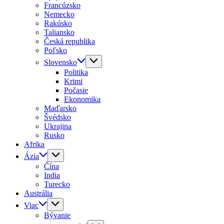
Francúzsko
Nemecko
Rakúsko
Taliansko
Česká republika
Poľsko
Slovensko
Politika
Krimi
Počasie
Ekonomika
Maďarsko
Švédsko
Ukrajina
Rusko
Afrika
Ázia
Čína
India
Turecko
Austrália
Viac
Bývanie