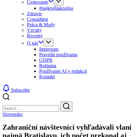
Cestovanie
#najkrajšiakrajina
Zdravie
Consulting
Práca & Mzdy
Vzťahy
Recepty
O nás
Impresum
Pravidlá používania
GDPR
Reklama
Používanie AI v redakcii
Kontakt
Subscribe
Close
Search
Search
Slovensko
Zahraniční návštevníci vyhľadávali vlani
najmä Bratislavu, ich počet prekonal aj