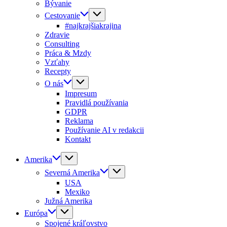
Bývanie
Cestovanie
#najkrajšiakrajina
Zdravie
Consulting
Práca & Mzdy
Vzťahy
Recepty
O nás
Impresum
Pravidlá používania
GDPR
Reklama
Používanie AI v redakcii
Kontakt
Amerika
Severná Amerika
USA
Mexiko
Južná Amerika
Európa
Spojené kráľovstvo