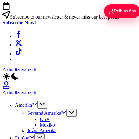
Skip
-
to
Prihlásiť sa
content
Subscribe to our newsletter & never miss our best posts.
Subscribe Now!
Facebook
X
TikTok
WhatsApp
Aktualizované.sk
Aktualizované.sk
Amerika
Severná Amerika
USA
Mexiko
Južná Amerika
Európa