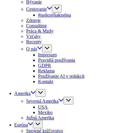
Bývanie
Cestovanie
#najkrajšiakrajina
Zdravie
Consulting
Práca & Mzdy
Vzťahy
Recepty
O nás
Impresum
Pravidlá používania
GDPR
Reklama
Používanie AI v redakcii
Kontakt
Amerika
Severná Amerika
USA
Mexiko
Južná Amerika
Európa
Spojené kráľovstvo