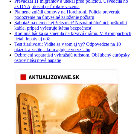
Prevádzal 11 migrantov a utekal pred políciou. Usvedčila ho
až DNA, dostal päť rokov väzenia
Plamene zničili domovy na Horehroní. Polícia preveruje
podozrenie na úmyselné založenie požiaru
Sabotáž na nemeckej železnici? Neznámi útočníci poškodili
káble, prípad vyšetruje štátna bezpečnosť
Rodinná hádka sa zmenila na krvavú drámu. V Krompachoch
lietali lopaty aj nôž
Test žiarlivosti: Vidíte sa v tom aj vy? Odpovedzte na 10
otázok a zistite, ako reagujete vo vzťahu
Ozbrojení separatisti vyhrážajú turistom. Obľúbený európsky
ostrov hlási nové napätie