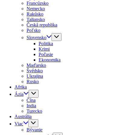
Francúzsko
Nemecko
Rakúsko
Taliansko
Česká republika
Poľsko
Slovensko
Politika
Krimi
Počasie
Ekonomika
Maďarsko
Švédsko
Ukrajina
Rusko
Afrika
Ázia
Čína
India
Turecko
Austrália
Viac
Bývanie