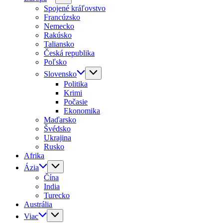
Spojené kráľovstvo
Francúzsko
Nemecko
Rakúsko
Taliansko
Česká republika
Poľsko
Slovensko
Politika
Krimi
Počasie
Ekonomika
Maďarsko
Švédsko
Ukrajina
Rusko
Afrika
Ázia
Čína
India
Turecko
Austrália
Viac