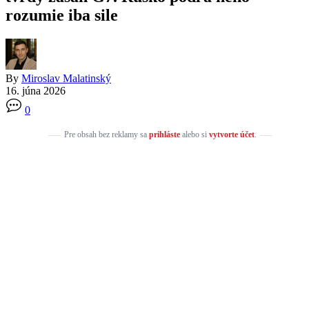
rozumie iba sile
By
Miroslav Malatinský
16. júna 2026
0
Pre obsah bez reklamy sa
prihláste
alebo si
vytvorte účet
.