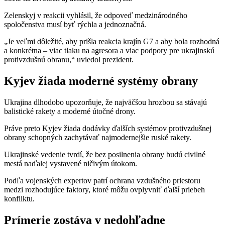
Zelenskyj v reakcii vyhlásil, že odpoveď medzinárodného
spoločenstva musí byť rýchla a jednoznačná.
„Je veľmi dôležité, aby prišla reakcia krajín G7 a aby bola rozhodná
a konkrétna – viac tlaku na agresora a viac podpory pre ukrajinskú
protivzdušnú obranu,“ uviedol prezident.
Kyjev žiada moderné systémy obrany
Ukrajina dlhodobo upozorňuje, že najväčšou hrozbou sa stávajú
balistické rakety a moderné útočné drony.
Práve preto Kyjev žiada dodávky ďalších systémov protivzdušnej
obrany schopných zachytávať najmodernejšie ruské rakety.
Ukrajinské vedenie tvrdí, že bez posilnenia obrany budú civilné
mestá naďalej vystavené ničivým útokom.
Podľa vojenských expertov patrí ochrana vzdušného priestoru
medzi rozhodujúce faktory, ktoré môžu ovplyvniť ďalší priebeh
konfliktu.
Prímerie zostáva v nedohľadne