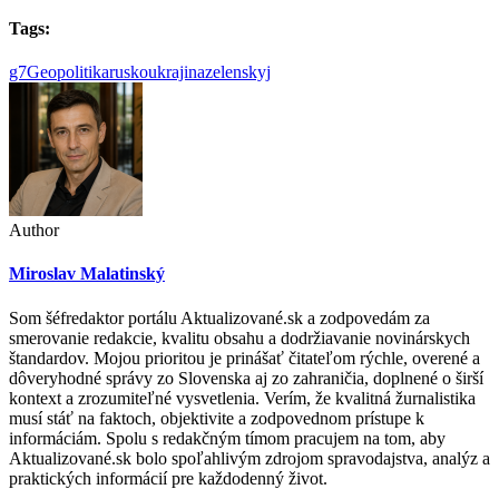
Tags:
g7
Geopolitika
rusko
ukrajina
zelenskyj
Author
Miroslav Malatinský
Som šéfredaktor portálu Aktualizované.sk a zodpovedám za
smerovanie redakcie, kvalitu obsahu a dodržiavanie novinárskych
štandardov. Mojou prioritou je prinášať čitateľom rýchle, overené a
dôveryhodné správy zo Slovenska aj zo zahraničia, doplnené o širší
kontext a zrozumiteľné vysvetlenia. Verím, že kvalitná žurnalistika
musí stáť na faktoch, objektivite a zodpovednom prístupe k
informáciám. Spolu s redakčným tímom pracujem na tom, aby
Aktualizované.sk bolo spoľahlivým zdrojom spravodajstva, analýz a
praktických informácií pre každodenný život.