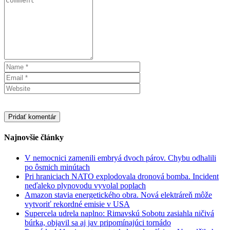
Najnovšie články
V nemocnici zamenili embryá dvoch párov. Chybu odhalili
po ôsmich minútach
Pri hraniciach NATO explodovala dronová bomba. Incident
neďaleko plynovodu vyvolal poplach
Amazon stavia energetického obra. Nová elektráreň môže
vytvoriť rekordné emisie v USA
Supercela udrela naplno: Rimavskú Sobotu zasiahla ničivá
búrka, objavil sa aj jav pripomínajúci tornádo