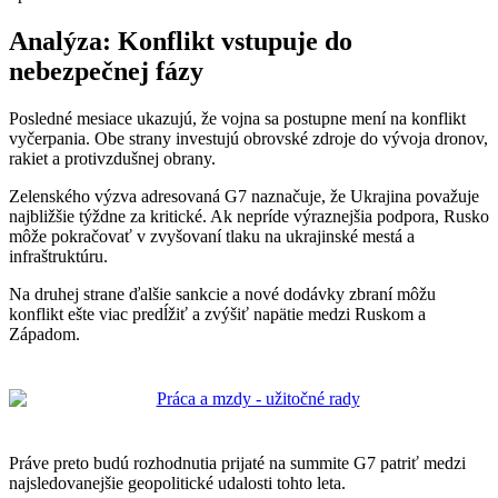
Analýza: Konflikt vstupuje do
nebezpečnej fázy
Posledné mesiace ukazujú, že vojna sa postupne mení na konflikt
vyčerpania. Obe strany investujú obrovské zdroje do vývoja dronov,
rakiet a protivzdušnej obrany.
Zelenského výzva adresovaná G7 naznačuje, že Ukrajina považuje
najbližšie týždne za kritické. Ak nepríde výraznejšia podpora, Rusko
môže pokračovať v zvyšovaní tlaku na ukrajinské mestá a
infraštruktúru.
Na druhej strane ďalšie sankcie a nové dodávky zbraní môžu
konflikt ešte viac predĺžiť a zvýšiť napätie medzi Ruskom a
Západom.
Práve preto budú rozhodnutia prijaté na summite G7 patriť medzi
najsledovanejšie geopolitické udalosti tohto leta.