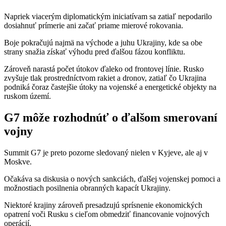
Napriek viacerým diplomatickým iniciatívam sa zatiaľ nepodarilo
dosiahnuť prímerie ani začať priame mierové rokovania.
Boje pokračujú najmä na východe a juhu Ukrajiny, kde sa obe
strany snažia získať výhodu pred ďalšou fázou konfliktu.
Zároveň narastá počet útokov ďaleko od frontovej línie. Rusko
zvyšuje tlak prostredníctvom rakiet a dronov, zatiaľ čo Ukrajina
podniká čoraz častejšie útoky na vojenské a energetické objekty na
ruskom území.
G7 môže rozhodnúť o ďalšom smerovaní
vojny
Summit G7 je preto pozorne sledovaný nielen v Kyjeve, ale aj v
Moskve.
Očakáva sa diskusia o nových sankciách, ďalšej vojenskej pomoci a
možnostiach posilnenia obranných kapacít Ukrajiny.
Niektoré krajiny zároveň presadzujú sprísnenie ekonomických
opatrení voči Rusku s cieľom obmedziť financovanie vojnových
operácií.