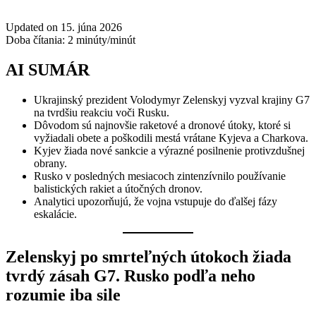
Updated on 15. júna 2026
Doba čítania:
2
minúty/minút
AI SUMÁR
Ukrajinský prezident Volodymyr Zelenskyj vyzval krajiny G7
na tvrdšiu reakciu voči Rusku.
Dôvodom sú najnovšie raketové a dronové útoky, ktoré si
vyžiadali obete a poškodili mestá vrátane Kyjeva a Charkova.
Kyjev žiada nové sankcie a výrazné posilnenie protivzdušnej
obrany.
Rusko v posledných mesiacoch zintenzívnilo používanie
balistických rakiet a útočných dronov.
Analytici upozorňujú, že vojna vstupuje do ďalšej fázy
eskalácie.
Zelenskyj po smrteľných útokoch žiada
tvrdý zásah G7. Rusko podľa neho
rozumie iba sile