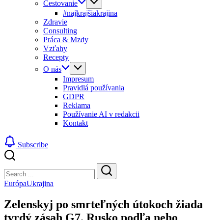
Cestovanie
#najkrajšiakrajina
Zdravie
Consulting
Práca & Mzdy
Vzťahy
Recepty
O nás
Impresum
Pravidlá používania
GDPR
Reklama
Používanie AI v redakcii
Kontakt
Subscribe
Close
Search
Search
Európa
Ukrajina
Zelenskyj po smrteľných útokoch žiada
tvrdý zásah G7. Rusko podľa neho