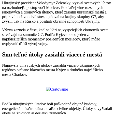
Ukrajinský prezident Volodymyr Zelenskyj vyzval svetových lídrov
na rozhodnejší postup voči Moskve. Po ďalšej vlne rozsiahlych
raketových a dronových útokov, ktoré zasiahli ukrajinské mestá a
pripravili o život civilistov, apeloval na krajiny skupiny G7, aby
zvýšili tlak na Rusko a posilnili obranné schopnosti Ukrajiny.
Výzva zaznela v čase, keď sa lídri najvyspelejších ekonomík sveta
stretávajú na summite G7. Podľa Kyjeva ide o jeden z
najdôležitejších momentov posledných mesiacov, ktorý môže
ovplyvniť ďalší vývoj vojny.
Smrteľné útoky zasiahli viaceré mestá
Najnovšia vlna ruských útokov zasiahla viacero ukrajinských
regiónov vrátane hlavného mesta Kyjev a druhého najväčšieho
mesta Charkov.
Podľa ukrajinských úradov boli poškodené obytné budovy,
energetická infraštruktúra a ďalšie civilné objekty. Útoky si vyžiadali
obete na životoch aj desiatky zranených.