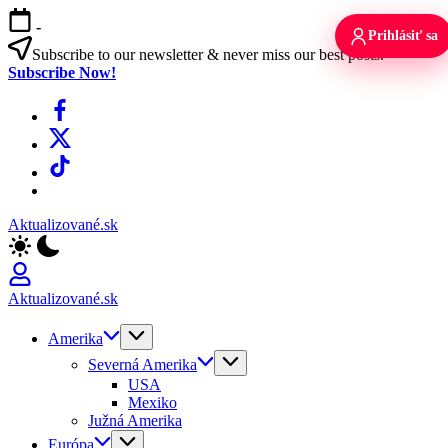
Skip
-
to
Prihlásiť sa
content
Subscribe to our newsletter & never miss our best posts.
Subscribe Now!
Facebook
X
TikTok
WhatsApp
Aktualizované.sk
Aktualizované.sk
Amerika
Severná Amerika
USA
Mexiko
Južná Amerika
Európa