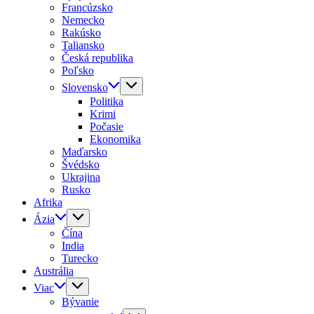
Francúzsko
Nemecko
Rakúsko
Taliansko
Česká republika
Poľsko
Slovensko
Politika
Krimi
Počasie
Ekonomika
Maďarsko
Švédsko
Ukrajina
Rusko
Afrika
Ázia
Čína
India
Turecko
Austrália
Viac
Bývanie