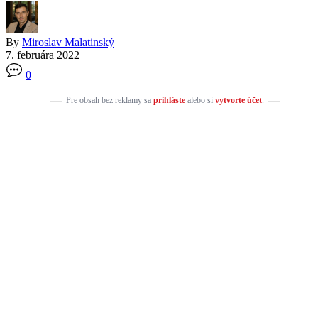
By
Miroslav Malatinský
7. februára 2022
0
Pre obsah bez reklamy sa
prihláste
alebo si
vytvorte účet
.