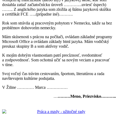
dosiahla zatiaľ začiatočnícku úroveň ………….uviesť úspech)
…….. Z anglického jazyka som zložila aj štátnu jazykovú skúšku
a certifikát FCE …..(prípadne iné)……….
Rok som strávila aj pracovným pobytom v Nemecku, takže sa bez
problémov dohovorím nemecky.
Mám skúsenosti s prácou na počítači, ovládam základné programy
Microsoft Office a ovládam základy html jazyka. Mám vodičský
preukaz skupiny B a som aktívny vodič.
K mojím dobrým vlastnostiam patrí precíznosť, svedomitosť
a zodpovednosť. Som ochotná učiť sa novým veciam a pracovať
v tíme.
Svoj voľný čas trávim cestovaním, športom, literatúrou a rada
navštevujem kultúrne podujatia.
V Žiline ………… Marca ……………
…
………Meno, Priezvisko………..