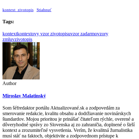
kontext_zivotopis
Stiahnuť
Tags:
kontext
kontextovy vzor zivotopisu
vzor zadarmo
vzory
zmluv
zivotopis
Author
Miroslav Malatinský
Som šéfredaktor portálu Aktualizované.sk a zodpovedám za
smerovanie redakcie, kvalitu obsahu a dodržiavanie novinárskych
štandardov. Mojou prioritou je prinášať čitateľom rýchle, overené a
dôveryhodné správy zo Slovenska aj zo zahraničia, doplnené o širší
kontext a zrozumiteľné vysvetlenia. Verím, že kvalitná žurnalistika
musí stáť na faktoch, objektivite a zodpovednom prístupe k