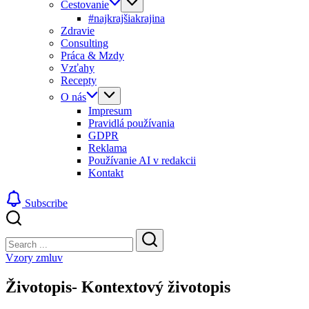
Cestovanie
#najkrajšiakrajina
Zdravie
Consulting
Práca & Mzdy
Vzťahy
Recepty
O nás
Impresum
Pravidlá používania
GDPR
Reklama
Používanie AI v redakcii
Kontakt
Subscribe
Close
Search
Search
Vzory zmluv
Životopis- Kontextový životopis