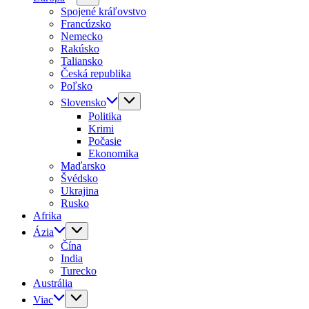
Spojené kráľovstvo
Francúzsko
Nemecko
Rakúsko
Taliansko
Česká republika
Poľsko
Slovensko
Politika
Krimi
Počasie
Ekonomika
Maďarsko
Švédsko
Ukrajina
Rusko
Afrika
Ázia
Čína
India
Turecko
Austrália
Viac