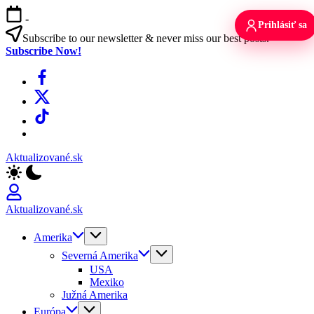
Skip
-
to
Prihlásiť sa
content
Subscribe to our newsletter & never miss our best posts.
Subscribe Now!
Facebook
X
TikTok
WhatsApp
Aktualizované.sk
Aktualizované.sk
Amerika
Severná Amerika
USA
Mexiko
Južná Amerika
Európa