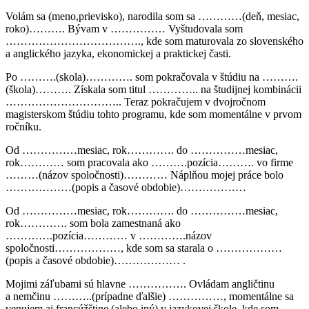
Volám sa (meno,prievisko), narodila som sa …………(deň, mesiac,
roko)………. Bývam v …………… Vyštudovala som
………………………………., kde som maturovala zo slovenského
a anglického jazyka, ekonomickej a praktickej časti.
Po ……….(skola)…………. som pokračovala v štúdiu na ……….
(škola)………. Získala som titul ………….. na študijnej kombinácii
………………………….. Teraz pokračujem v dvojročnom
magisterskom štúdiu tohto programu, kde som momentálne v prvom
ročníku.
Od ……………mesiac, rok…………. do ……………mesiac,
rok………… som pracovala ako ……….pozícia………. vo firme
………(názov spoločnosti)………… Náplňou mojej práce bolo
………………(popis a časové obdobie)………………
Od ……………mesiac, rok…………. do ……………mesiac,
rok…………. som bola zamestnaná ako
………….pozícia………… v ………….názov
spoločnosti………………, kde som sa starala o ………………
(popis a časové obdobie)……………… .
Mojimi záľubami sú hlavne ……………. Ovládam angličtinu
a nemčinu ………..(prípadne ďalšie) ……………, momentálne sa
venujem aj francúžštine (alebo iný) v jazykovej škole, kde som