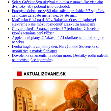
Šok v Grécku: Syn ukrýval telo otca v mrazničke viac ako
dva roky, aby poberal jeho dôchodok
Pracujete dobre, no vyšší plat stále neprichádza? 7 signálov,
že možno zarábate menej, než by ste mali
Maďarsko čaká na dážď z Rakúska. O osude jadrovej
elektrárne Paks môžu rozhodnúť zrážky za hranicami
Čo variť, keď už naozaj neviete? 7 jednoduchých večerí,
ktoré zachránia celý týždeň
Apple mení plány. Očakávané AI okuliare tento rok zrejme
neprídu
Druhá tragédia za jediný deň. Na východe Slovenska sa
utopili dvaja maloletí chlapci
Dovolenka sa zmenila na nočnú moru. Desiatky rodín naleteli
na neexistujúce apartmány