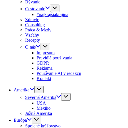
Bývanie
Cestovanie
#najkrajšiakrajina
Zdravie
Consulting
Práca & Mzdy
Vzťahy
Recepty
O nás
Impresum
Pravidlá používania
GDPR
Reklama
Používanie AI v redakcii
Kontakt
Amerika
Severná Amerika
USA
Mexiko
Južná Amerika
Európa
Spojené kráľovstvo