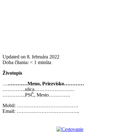
Updated on 8. februára 2022
Doba čítania:
< 1
minúta
Životopis
…
…………Meno, Priezvisko…………
…………..ulica……………………
…………..PSČ, Mesto………….
Mobil: ……………………………….
Email: ………………………………..