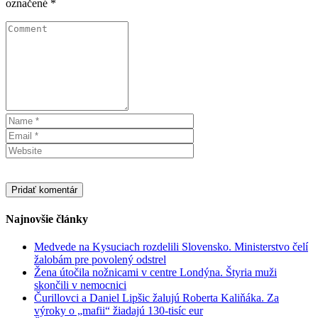
označené
*
Najnovšie články
Medvede na Kysuciach rozdelili Slovensko. Ministerstvo čelí
žalobám pre povolený odstrel
Žena útočila nožnicami v centre Londýna. Štyria muži
skončili v nemocnici
Čurillovci a Daniel Lipšic žalujú Roberta Kaliňáka. Za
výroky o „mafii“ žiadajú 130-tisíc eur