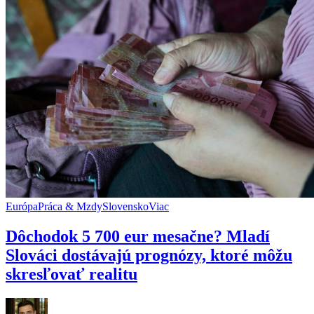
štátne
peniaze,
ale
peniaze
Smeru
Európa
Práca & Mzdy
Slovensko
Viac
Dôchodok 5 700 eur mesačne? Mladí
Slováci dostávajú prognózy, ktoré môžu
skresľovať realitu