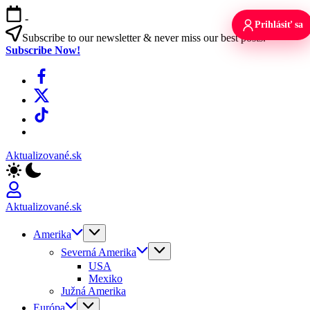
Skip
-
to
Prihlásiť sa
content
Subscribe to our newsletter & never miss our best posts.
Subscribe Now!
Facebook
X
TikTok
WhatsApp
Aktualizované.sk
Aktualizované.sk
Amerika
Severná Amerika
USA
Mexiko
Južná Amerika
Európa