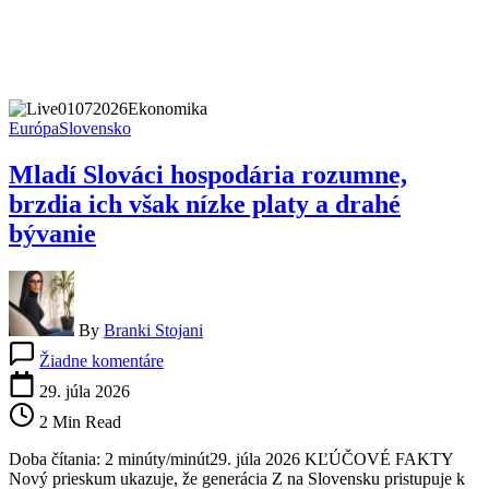
Európa
Slovensko
Mladí Slováci hospodária rozumne,
brzdia ich však nízke platy a drahé
bývanie
By
Branki Stojani
na
Žiadne komentáre
Mladí
Slováci
29. júla 2026
hospodária
2 Min Read
rozumne,
brzdia
Doba čítania: 2 minúty/minút29. júla 2026 KĽÚČOVÉ FAKTY
ich
Nový prieskum ukazuje, že generácia Z na Slovensku pristupuje k
však