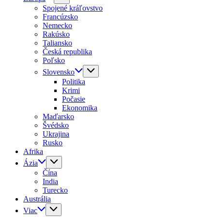
Spojené kráľovstvo
Francúzsko
Nemecko
Rakúsko
Taliansko
Česká republika
Poľsko
Slovensko
Politika
Krimi
Počasie
Ekonomika
Maďarsko
Švédsko
Ukrajina
Rusko
Afrika
Ázia
Čína
India
Turecko
Austrália
Viac