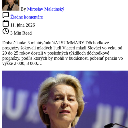
By
Miroslav Malatinský
na
Žiadne komentáre
Dôchodok
5
11. júna 2026
700
3 Min Read
eur
mesačne?
Doba čítania: 3 minúty/minútAI SUMMARY Dôchodkové
Mladí
prognózy šokovali mladých ľudí Viacerí mladí Slováci vo veku od
Slováci
20 do 25 rokov dostali v posledných týždňoch dôchodkové
dostávajú
prognózy, podľa ktorých by mohli v budúcnosti poberať penziu vo
prognózy,
výške 2 000, 3 000,…
ktoré
môžu
skresľovať
realitu