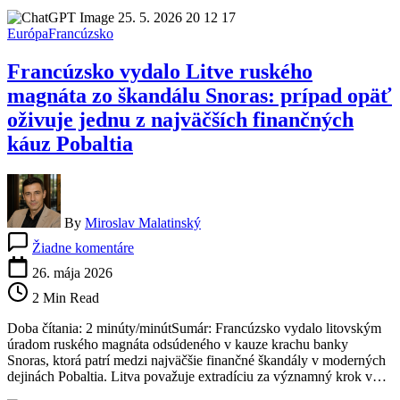
formujú
budúcnosť
Európa
Francúzsko
kontinentu
Francúzsko vydalo Litve ruského
magnáta zo škandálu Snoras: prípad opäť
oživuje jednu z najväčších finančných
káuz Pobaltia
By
Miroslav Malatinský
na
Žiadne komentáre
Francúzsko
vydalo
26. mája 2026
Litve
2 Min Read
ruského
magnáta
Doba čítania: 2 minúty/minútSumár: Francúzsko vydalo litovským
zo
úradom ruského magnáta odsúdeného v kauze krachu banky
škandálu
Snoras, ktorá patrí medzi najväčšie finančné škandály v moderných
Snoras:
dejinách Pobaltia. Litva považuje extradíciu za významný krok v…
prípad
opäť