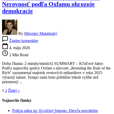
Nerovnosť podľa Oxfamu ohrozuje
demokracie
By
Miroslav Malatinský
na
Žiadne komentáre
Bohatstvo
miliardárov
4. mája 2026
prudko
2 Min Read
rastie:
Nerovnosť
Doba čítania: 2 minúty/minútAI SUMMARY – Kľúčové fakty:
podľa
Podľa najnovšej správy Oxfam s názvom „Resisting the Rule of the
Oxfamu
Rich“ zaznamenal majetok svetových miliardárov v roku 2025
ohrozuje
výrazný nárast. Tempo rastu bolo približne trikrát vyššie než
demokracie
priemerný…
1
2
Ďalej »
Najnovšie články
Polícia pátra po 16-ročnej Simone. Dievča pravidelne