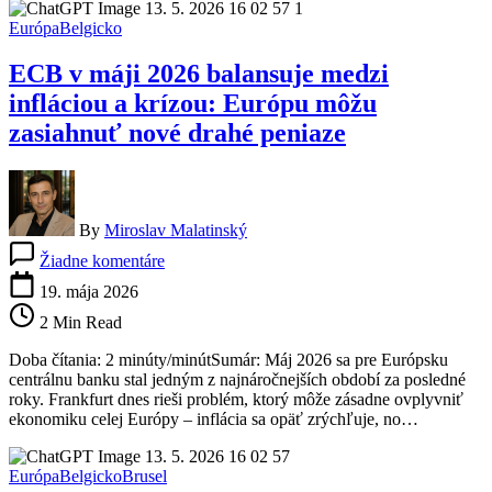
oživuje
Európa
Belgicko
jednu
z
ECB v máji 2026 balansuje medzi
najväčších
finančných
infláciou a krízou: Európu môžu
káuz
zasiahnuť nové drahé peniaze
Pobaltia
By
Miroslav Malatinský
na
Žiadne komentáre
ECB
v
19. mája 2026
máji
2 Min Read
2026
balansuje
Doba čítania: 2 minúty/minútSumár: Máj 2026 sa pre Európsku
medzi
centrálnu banku stal jedným z najnáročnejších období za posledné
infláciou
roky. Frankfurt dnes rieši problém, ktorý môže zásadne ovplyvniť
a
ekonomiku celej Európy – inflácia sa opäť zrýchľuje, no…
krízou:
Európu
môžu
Európa
Belgicko
Brusel
zasiahnuť