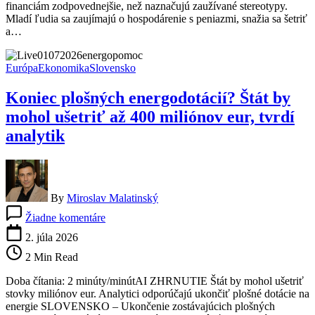
financiám zodpovednejšie, než naznačujú zaužívané stereotypy.
nízke
Mladí ľudia sa zaujímajú o hospodárenie s peniazmi, snažia sa šetriť
platy
a…
a
drahé
bývanie
Európa
Ekonomika
Slovensko
Koniec plošných energodotácií? Štát by
mohol ušetriť až 400 miliónov eur, tvrdí
analytik
By
Miroslav Malatinský
na
Žiadne komentáre
Koniec
plošných
2. júla 2026
energodotácií?
2 Min Read
Štát
by
Doba čítania: 2 minúty/minútAI ZHRNUTIE Štát by mohol ušetriť
mohol
stovky miliónov eur. Analytici odporúčajú ukončiť plošné dotácie na
ušetriť
energie SLOVENSKO – Ukončenie zostávajúcich plošných
až