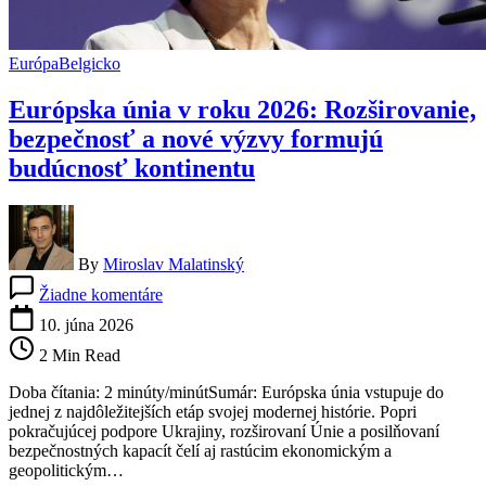
Európa
Belgicko
Európska únia v roku 2026: Rozširovanie,
bezpečnosť a nové výzvy formujú
budúcnosť kontinentu
By
Miroslav Malatinský
na
Žiadne komentáre
Európska
únia
10. júna 2026
v
2 Min Read
roku
2026:
Doba čítania: 2 minúty/minútSumár: Európska únia vstupuje do
Rozširovanie,
jednej z najdôležitejších etáp svojej modernej histórie. Popri
bezpečnosť
pokračujúcej podpore Ukrajiny, rozširovaní Únie a posilňovaní
a
bezpečnostných kapacít čelí aj rastúcim ekonomickým a
nové
geopolitickým…
výzvy