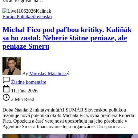
začali reagovať na…
zdražili
úvery,
ďalšie
Európa
Politika
Slovensko
môžu
nasledovať
Michal Fico pod paľbou kritiky. Kaliňák
sa ho zastal: Neberie štátne peniaze, ale
peniaze Smeru
By
Miroslav Malatinský
na
Žiadne komentáre
Michal
Fico
11. júna 2026
pod
2 Min Read
paľbou
kritiky.
Doba čítania: 2 minúty/minútAI SUMÁR Slovenskou politikou
Kaliňák
rezonuje nová polemika okolo Michala Fica, syna premiéra Roberta
sa
Fica. Opozícia a časť verejnosti upozorňujú na jeho pôsobenie v
ho
Agentúre Smer a financovanie tejto organizácie. Do sporu sa…
zastal:
Neberie