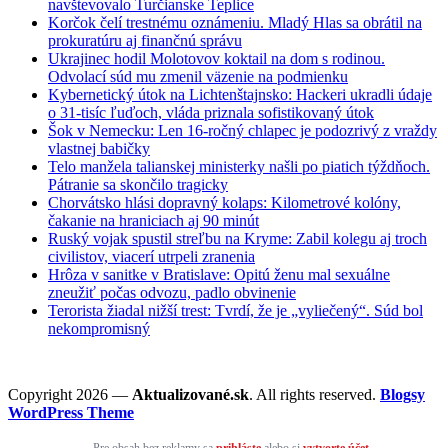
navštevovalo Turčianske Teplice
Korčok čelí trestnému oznámeniu. Mladý Hlas sa obrátil na
prokuratúru aj finančnú správu
Ukrajinec hodil Molotovov koktail na dom s rodinou.
Odvolací súd mu zmenil väzenie na podmienku
Kybernetický útok na Lichtenštajnsko: Hackeri ukradli údaje
o 31-tisíc ľuďoch, vláda priznala sofistikovaný útok
Šok v Nemecku: Len 16-ročný chlapec je podozrivý z vraždy
vlastnej babičky
Telo manžela talianskej ministerky našli po piatich týždňoch.
Pátranie sa skončilo tragicky
Chorvátsko hlási dopravný kolaps: Kilometrové kolóny,
čakanie na hraniciach aj 90 minút
Ruský vojak spustil streľbu na Kryme: Zabil kolegu aj troch
civilistov, viacerí utrpeli zranenia
Hrôza v sanitke v Bratislave: Opitú ženu mal sexuálne
zneužiť počas odvozu, padlo obvinenie
Terorista žiadal nižší trest: Tvrdí, že je „vyliečený“. Súd bol
nekompromisný
Copyright 2026 —
Aktualizované.sk
. All rights reserved.
Blogsy
WordPress Theme
Pre obsah bez reklamy sa
prihláste
alebo si
vytvorte účet
.