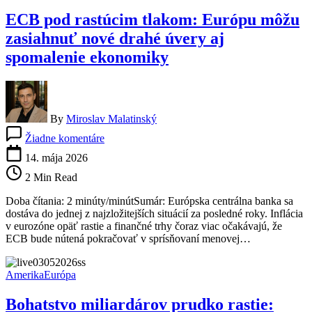
nové
ECB pod rastúcim tlakom: Európu môžu
drahé
peniaze
zasiahnuť nové drahé úvery aj
spomalenie ekonomiky
By
Miroslav Malatinský
na
Žiadne komentáre
ECB
pod
14. mája 2026
rastúcim
2 Min Read
tlakom:
Európu
Doba čítania: 2 minúty/minútSumár: Európska centrálna banka sa
môžu
dostáva do jednej z najzložitejších situácií za posledné roky. Inflácia
zasiahnuť
v eurozóne opäť rastie a finančné trhy čoraz viac očakávajú, že
nové
ECB bude nútená pokračovať v sprísňovaní menovej…
drahé
úvery
aj
Amerika
Európa
spomalenie
ekonomiky
Bohatstvo miliardárov prudko rastie: