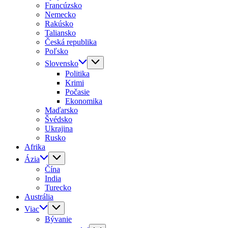
Francúzsko
Nemecko
Rakúsko
Taliansko
Česká republika
Poľsko
Slovensko
Politika
Krimi
Počasie
Ekonomika
Maďarsko
Švédsko
Ukrajina
Rusko
Afrika
Ázia
Čína
India
Turecko
Austrália
Viac
Bývanie