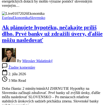
energetických dotácií by mohlo výrazne pomôcť slovenským
400
verejným…
miliónov
eur,
tvrdí
Európa
Ekonomika
Slovensko
analytik
Ak plánujete hypotéku, nečakajte príliš
dlho. Prvé banky už zdražili úvery, ďalšie
môžu nasledovať
By
Miroslav Malatinský
na
Žiadne komentáre
Ak
plánujete
2. júla 2026
hypotéku,
3 Min Read
nečakajte
príliš
Doba čítania: 2 minúty/minútAI ZHRNUTIE Hypotéky na
dlho.
Slovensku začínajú zdražovať. Prvé banky už zvýšili úroky, ďalšie
Prvé
môžu nasledovať SLOVENSKO – Po mesiacoch relatívne
banky
stabilných úrokových sadzieb prichádza zmena. Slovenské banky
už