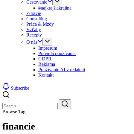
Cestovanie
#najkrajšiakrajina
Zdravie
Consulting
Práca & Mzdy
Vzťahy
Recepty
O nás
Impresum
Pravidlá používania
GDPR
Reklama
Používanie AI v redakcii
Kontakt
Subscribe
Close
Search
Search
Browse Tag
financie