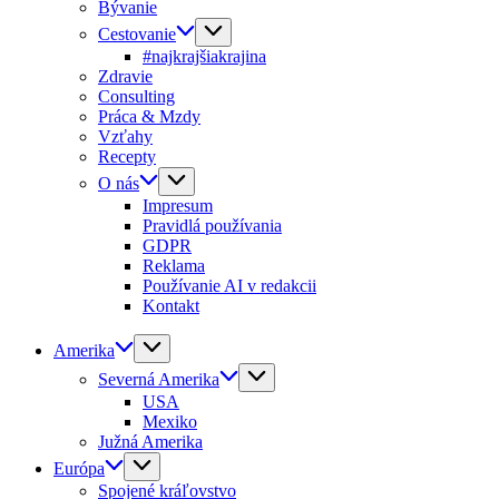
Bývanie
Cestovanie
#najkrajšiakrajina
Zdravie
Consulting
Práca & Mzdy
Vzťahy
Recepty
O nás
Impresum
Pravidlá používania
GDPR
Reklama
Používanie AI v redakcii
Kontakt
Amerika
Severná Amerika
USA
Mexiko
Južná Amerika
Európa
Spojené kráľovstvo