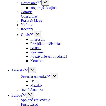
Cestovanie
#najkrajšiakrajina
Zdravie
Consulting
Práca & Mzdy
Vzťahy
Recepty
O nás
Impresum
Pravidlá používania
GDPR
Reklama
Používanie AI v redakcii
Kontakt
Amerika
Severná Amerika
USA
Mexiko
Južná Amerika
Európa
Spojené kráľovstvo
Francúzsko