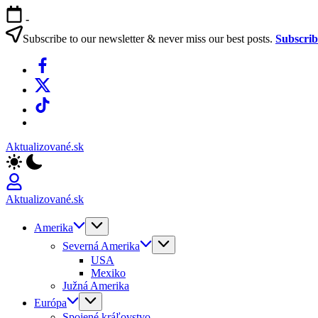
Skip
-
to
content
Subscribe to our newsletter & never miss our best posts.
Subscri
Facebook
X
TikTok
WhatsApp
Aktualizované.sk
Aktualizované.sk
Amerika
Severná Amerika
USA
Mexiko
Južná Amerika
Európa
Spojené kráľovstvo