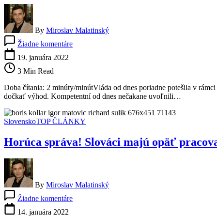
By
Miroslav Malatinský
na
Žiadne komentáre
Horúca
správa!
19. januára 2022
Vláda
3 Min Read
mimoriadne
uvoľnila
Doba čítania: 2 minúty/minútVláda od dnes poriadne potešila v rámci
opatrenia
dočkať výhod. Kompetentní od dnes nečakane uvoľnili…
pre
nezaočkovaných,
kde
Slovensko
TOP ČLÁNKY
ich
po
Horúca správa! Slováci majú opäť pracova
novom
pustia?
By
Miroslav Malatinský
na
Žiadne komentáre
Horúca
správa!
14. januára 2022