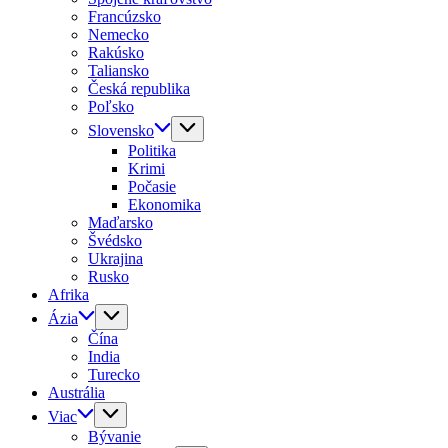
Francúzsko
Nemecko
Rakúsko
Taliansko
Česká republika
Poľsko
Slovensko
Politika
Krimi
Počasie
Ekonomika
Maďarsko
Švédsko
Ukrajina
Rusko
Afrika
Ázia
Čína
India
Turecko
Austrália
Viac
Bývanie