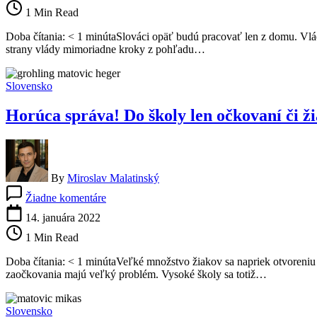
Slováci
1 Min Read
majú
opäť
Doba čítania: < 1 minútaSlováci opäť budú pracovať len z domu. Vlád
pracovať
strany vlády mimoriadne kroky z pohľadu…
len
z
domu,
Slovensko
pre
koho
Horúca správa! Do školy len očkovaní či žia
platí
výnimka?
By
Miroslav Malatinský
na
Žiadne komentáre
Horúca
správa!
14. januára 2022
Do
1 Min Read
školy
len
Doba čítania: < 1 minútaVeľké množstvo žiakov sa napriek otvoreniu 
očkovaní
zaočkovania majú veľký problém. Vysoké školy sa totiž…
či
žiaci
po
Slovensko