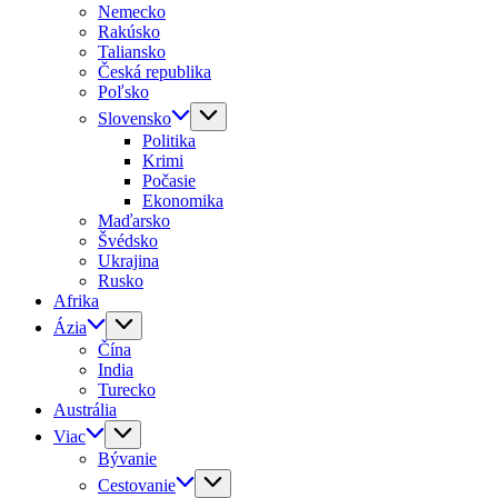
Nemecko
Rakúsko
Taliansko
Česká republika
Poľsko
Slovensko
Politika
Krimi
Počasie
Ekonomika
Maďarsko
Švédsko
Ukrajina
Rusko
Afrika
Ázia
Čína
India
Turecko
Austrália
Viac
Bývanie
Cestovanie