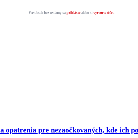
Pre obsah bez reklamy sa
prihláste
alebo si
vytvorte účet
.
 opatrenia pre nezaočkovaných, kde ich p