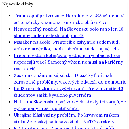
Najnovšie články
Trump opäť pritvrdzuje: Narodenie v USA už nemusí
automaticky znamenať americké občianstvo
Neuveriteľný rozdiel. Na Slovensku bolo ráno len 10
stupňov, inde nekleslo ani pod 25
Masaker na škole: Pri streľbe zahynulo sedem ľudí
vrátane útočníka, medzi obeťami sú deti aj učitelia
Prečo niektorí kolegovia postupujú rýchlejšie, hoci
nepracujú viac? Samotný výkon nemusí na kariérny
rast stačiť
Zásah na známom kúpalisku: Desiatky ľudí mali
zdravotné problémy, viacerých odviezli do nemocníc
Po 12 rokoch zlom vo vyšetrovaní: Pre zmiznutie 43
študentov zatkli bývalého guvernéra
Nafta na Slovensku opäť zdražela. Analytici varujú, že
vyššie ceny môžu pocítiť všetci
Ukrajina hlási vážny problém. Po krvavom ruskom
útoku Zelenskyj naliehavo žiadal NATO o rakety
KDH pritvrdzuje: Žiada audit kamier, ktoré môžu