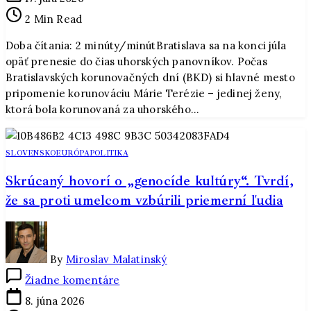
ožije
2 Min Read
korunováciou
Márie
Doba čítania: 2 minúty/minútBratislava sa na konci júla
Terézie.
opäť prenesie do čias uhorských panovníkov. Počas
Historický
Bratislavských korunovačných dní (BKD) si hlavné mesto
sprievod,
pripomenie korunováciu Márie Terézie – jedinej ženy,
rytierske
ktorá bola korunovaná za uhorského…
turnaje
aj
koncerty
SLOVENSKO
EURÓPA
POLITIKA
prilákajú
Skrúcaný hovorí o „genocíde kultúry“. Tvrdí,
tisíce
návštevníkov
že sa proti umelcom vzbúrili priemerní ľudia
By
Miroslav Malatinský
na
Žiadne komentáre
Skrúcaný
8. júna 2026
hovorí