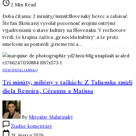
2 Min Read
o
„genocíde
Doba čítania: 2 minúty/minútSlovenský herec a zabávač
kultúry“.
Štefan Skrúcaný vyvolal pozornosť svojimi ostrými
Tvrdí,
vyjadreniami o stave kultúry na Slovensku. V rozhovore
že
tvrdí, že krajina zažíva „genocídu kultúry“ a že proti
sa
umelcom sa postavili „priemerní a…
proti
umelcom
vzbúrili
priemerní
EURÓPA
TALIANSKO
ľudia
Tri minúty, milióny v taškách: Z Talianska zmizli
diela Renoira, Cézanna a Matissa
By
Miroslav Malatinský
na
Žiadne komentáre
Tri
31. marca 2026