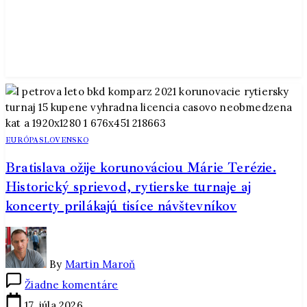
EURÓPA
SLOVENSKO
Bratislava ožije korunováciou Márie Terézie.
Historický sprievod, rytierske turnaje aj
koncerty prilákajú tisíce návštevníkov
By
Martin Maroň
na
Žiadne komentáre
Bratislava
17. júla 2026