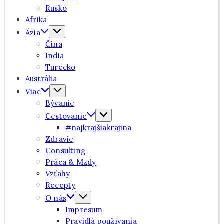
Rusko
Afrika
Ázia
Čína
India
Turecko
Austrália
Viac
Bývanie
Cestovanie
#najkrajšiakrajina
Zdravie
Consulting
Práca & Mzdy
Vzťahy
Recepty
O nás
Impresum
Pravidlá používania