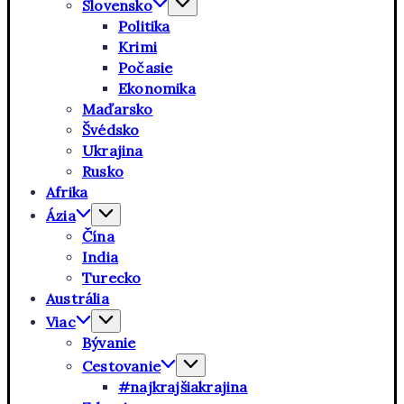
Slovensko
Politika
Krimi
Počasie
Ekonomika
Maďarsko
Švédsko
Ukrajina
Rusko
Afrika
Ázia
Čína
India
Turecko
Austrália
Viac
Bývanie
Cestovanie
#najkrajšiakrajina