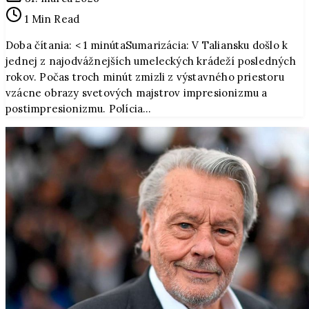
minúty,
1 Min Read
milióny
v
Doba čítania: < 1 minútaSumarizácia: V Taliansku došlo k
taškách:
jednej z najodvážnejších umeleckých krádeží posledných
Z
rokov. Počas troch minút zmizli z výstavného priestoru
Talianska
vzácne obrazy svetových majstrov impresionizmu a
zmizli
postimpresionizmu. Polícia…
diela
Renoira,
Cézanna
a
Matissa