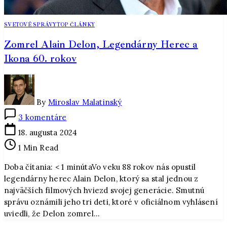
SVETOVÉ SPRÁVY
TOP ČLÁNKY
Zomrel Alain Delon, Legendárny Herec a
Ikona 60. rokov
By
Miroslav Malatinský
na
3 komentáre
Zomrel
18. augusta 2024
Alain
1 Min Read
Delon,
Legendárny
Doba čítania: < 1 minútaVo veku 88 rokov nás opustil
Herec
legendárny herec Alain Delon, ktorý sa stal jednou z
a
najväčších filmových hviezd svojej generácie. Smutnú
Ikona
správu oznámili jeho tri deti, ktoré v oficiálnom vyhlásení
60.
uviedli, že Delon zomrel…
rokov