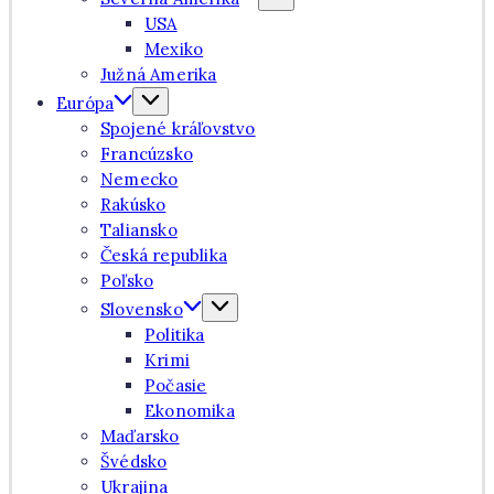
USA
Mexiko
Južná Amerika
Európa
Spojené kráľovstvo
Francúzsko
Nemecko
Rakúsko
Taliansko
Česká republika
Poľsko
Slovensko
Politika
Krimi
Počasie
Ekonomika
Maďarsko
Švédsko
Ukrajina