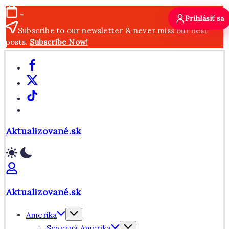
Skip
-
Prihlásiť sa
to
Subscribe to our newsletter & never miss our best
content
posts.
Subscribe Now!
Facebook
X
TikTok
WhatsApp
Aktualizované.sk
Aktualizované.sk
Amerika
Severná Amerika