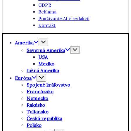
GDPR
Reklama
Používanie AI v redakcii
Kontakt
Amerika
Severná Amerika
USA
Mexiko
Južná Amerika
Európa
Spojené kráľovstvo
Francúzsko
Nemecko
Rakúsko
Taliansko
Česká republika
Poľsko