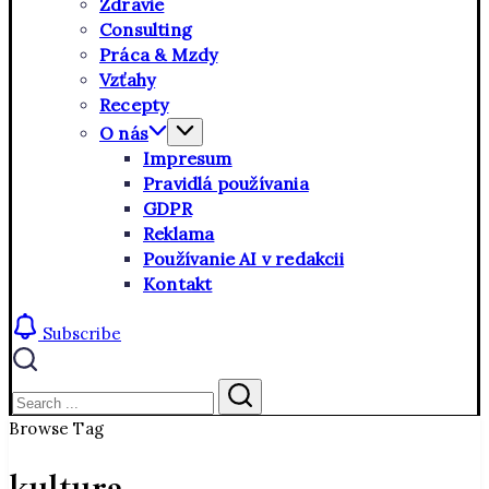
Zdravie
Consulting
Práca & Mzdy
Vzťahy
Recepty
O nás
Impresum
Pravidlá používania
GDPR
Reklama
Používanie AI v redakcii
Kontakt
Subscribe
Close
Search
Search
Browse Tag
kultura