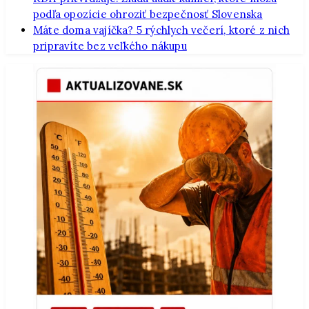
podľa opozície ohroziť bezpečnosť Slovenska
Máte doma vajíčka? 5 rýchlych večerí, ktoré z nich
pripravíte bez veľkého nákupu