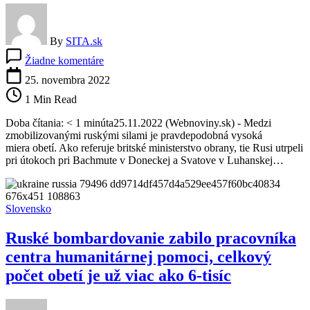
By
SITA.sk
na
Žiadne komentáre
Rusko
má
25. novembra 2022
zrejme
1 Min Read
vysoké
počty
Doba čítania: < 1 minúta25.11.2022 (Webnoviny.sk) - Medzi
obetí
zmobilizovanými ruskými silami je pravdepodobná vysoká
medzi
miera obetí. Ako referuje britské ministerstvo obrany, tie Rusi utrpeli
zmobilizovanými
pri útokoch pri Bachmute v Doneckej a Svatove v Luhanskej…
vojakmi,
je
za
tým
Slovensko
viacero
dôvodov
Ruské bombardovanie zabilo pracovníka
centra humanitárnej pomoci, celkový
počet obetí je už viac ako 6-tisíc