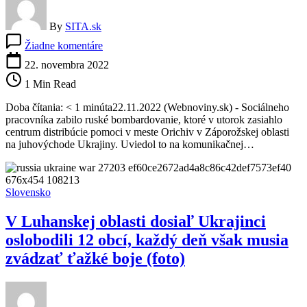
By
SITA.sk
na
Žiadne komentáre
Ruské
bombardovanie
22. novembra 2022
zabilo
1 Min Read
pracovníka
centra
Doba čítania: < 1 minúta22.11.2022 (Webnoviny.sk) - Sociálneho
humanitárnej
pracovníka zabilo ruské bombardovanie, ktoré v utorok zasiahlo
pomoci,
centrum distribúcie pomoci v meste Orichiv v Záporožskej oblasti
celkový
na juhovýchode Ukrajiny. Uviedol to na komunikačnej…
počet
obetí
je
už
Slovensko
viac
ako
V Luhanskej oblasti dosiaľ Ukrajinci
6-
tisíc
oslobodili 12 obcí, každý deň však musia
zvádzať ťažké boje (foto)