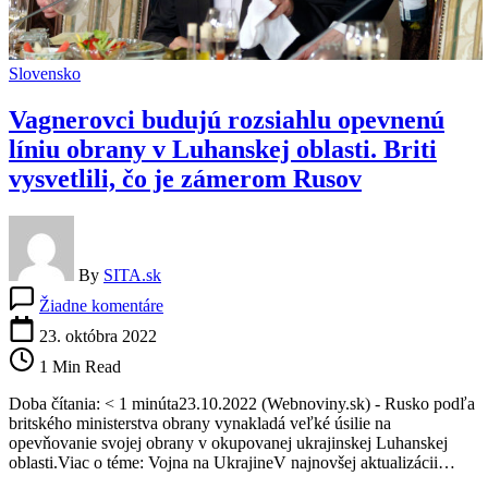
Slovensko
Vagnerovci budujú rozsiahlu opevnenú
líniu obrany v Luhanskej oblasti. Briti
vysvetlili, čo je zámerom Rusov
By
SITA.sk
na
Žiadne komentáre
Vagnerovci
budujú
23. októbra 2022
rozsiahlu
1 Min Read
opevnenú
líniu
Doba čítania: < 1 minúta23.10.2022 (Webnoviny.sk) - Rusko podľa
obrany
britského ministerstva obrany vynakladá veľké úsilie na
v
opevňovanie svojej obrany v okupovanej ukrajinskej Luhanskej
Luhanskej
oblasti.Viac o téme: Vojna na UkrajineV najnovšej aktualizácii…
oblasti.