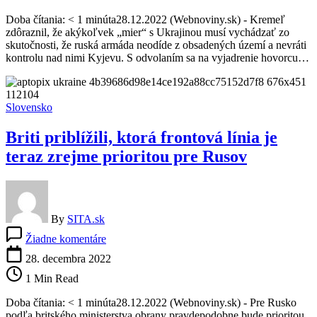
plán,
Doba čítania: < 1 minúta28.12.2022 (Webnoviny.sk) - Kremeľ
ktorý
zdôraznil, že akýkoľvek „mier“ s Ukrajinou musí vychádzať zo
by
skutočnosti, že ruská armáda neodíde z obsadených území a nevráti
zahŕňal
kontrolu nad nimi Kyjevu. S odvolaním sa na vyjadrenie hovorcu…
opustenie
štyroch
okupovaných
území
Slovensko
Briti priblížili, ktorá frontová línia je
teraz zrejme prioritou pre Rusov
By
SITA.sk
na
Žiadne komentáre
Briti
priblížili,
28. decembra 2022
ktorá
1 Min Read
frontová
línia
Doba čítania: < 1 minúta28.12.2022 (Webnoviny.sk) - Pre Rusko
je
podľa britského ministerstva obrany pravdepodobne bude prioritou