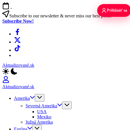
Skip
-
to
Prihlásiť sa
content
Subscribe to our newsletter & never miss our best posts.
Subscribe Now!
Facebook
X
TikTok
WhatsApp
Aktualizované.sk
Aktualizované.sk
Amerika
Severná Amerika
USA
Mexiko
Južná Amerika
Európa