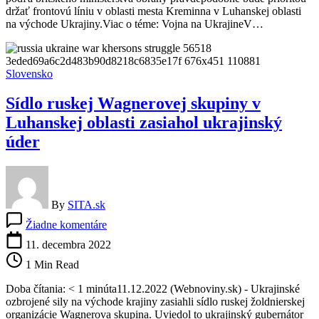
teraz
držať frontovú líniu v oblasti mesta Kreminna v Luhanskej oblasti
zrejme
na východe Ukrajiny.Viac o téme: Vojna na UkrajineV…
prioritou
pre
Rusov
Slovensko
Sídlo ruskej Wagnerovej skupiny v
Luhanskej oblasti zasiahol ukrajinský
úder
By
SITA.sk
na
Žiadne komentáre
Sídlo
ruskej
11. decembra 2022
Wagnerovej
1 Min Read
skupiny
v
Doba čítania: < 1 minúta11.12.2022 (Webnoviny.sk) - Ukrajinské
Luhanskej
ozbrojené sily na východe krajiny zasiahli sídlo ruskej žoldnierskej
oblasti
organizácie Wagnerova skupina. Uviedol to ukrajinský gubernátor