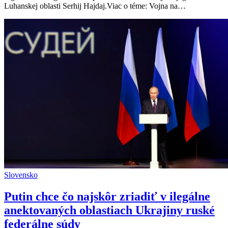
zasiahol
Luhanskej oblasti Serhij Hajdaj.Viac o téme: Vojna na…
ukrajinský
úder
Slovensko
Putin chce čo najskôr zriadiť v ilegálne
anektovaných oblastiach Ukrajiny ruské
federálne súdy