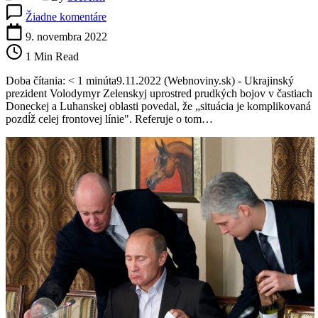
na
Žiadne komentáre
Na
východe
9. novembra 2022
Ukrajiny
1 Min Read
podľa
Zelenského
Doba čítania: < 1 minúta9.11.2022 (Webnoviny.sk) - Ukrajinský
trvajú
prezident Volodymyr Zelenskyj uprostred prudkých bojov v častiach
zúrivé
Doneckej a Luhanskej oblasti povedal, že „situácia je komplikovaná
boje
pozdĺž celej frontovej línie". Referuje o tom…
a
Rusi
utrpeli
mimoriadne
veľké
straty
(video)