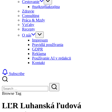
Cestovanie
#najkrajšiakrajina
Zdravie
Consulting
Práca & Mzdy
Vzťahy
Recepty
O nás
Impresum
Pravidlá používania
GDPR
Reklama
Používanie AI v redakcii
Kontakt
Subscribe
Close
Search
Search
Browse Tag
LĽR Luhanská ľudová