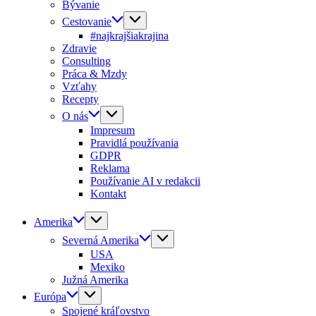
Bývanie
Cestovanie
#najkrajšiakrajina
Zdravie
Consulting
Práca & Mzdy
Vzťahy
Recepty
O nás
Impresum
Pravidlá používania
GDPR
Reklama
Používanie AI v redakcii
Kontakt
Amerika
Severná Amerika
USA
Mexiko
Južná Amerika
Európa
Spojené kráľovstvo