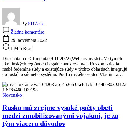
By
SITA.sk
na
Žiadne komentáre
Putin
chce
29. novembra 2022
čo
1 Min Read
najskôr
zriadiť
Doba čítania: < 1 minúta29.11.2022 (Webnoviny.sk) - V štyroch
v
ukrajinských regiónoch ilegálne anektovaných Ruskom zriadia
ilegálne
ruské federálne súdy a existujúce súdy v týchto oblastiach integrujú
anektovaných
do ruského súdneho systému. Podľa ruského vodcu Vladimira…
oblastiach
Ukrajiny
ruské
federálne
Slovensko
súdy
Rusko má zrejme vysoké počty obetí
medzi zmobilizovanými vojakmi, je za
tým viacero dôvodov