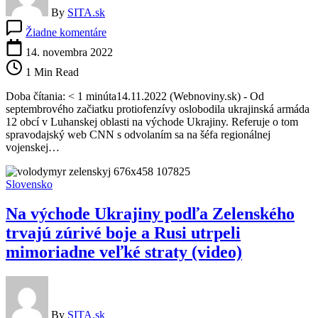
By
SITA.sk
na
Žiadne komentáre
V
Luhanskej
14. novembra 2022
oblasti
1 Min Read
dosiaľ
Ukrajinci
Doba čítania: < 1 minúta14.11.2022 (Webnoviny.sk) - Od
oslobodili
septembrového začiatku protiofenzívy oslobodila ukrajinská armáda
12
12 obcí v Luhanskej oblasti na východe Ukrajiny. Referuje o tom
obcí,
spravodajský web CNN s odvolaním sa na šéfa regionálnej
každý
vojenskej…
deň
však
musia
Slovensko
zvádzať
ťažké
Na východe Ukrajiny podľa Zelenského
boje
(foto)
trvajú zúrivé boje a Rusi utrpeli
mimoriadne veľké straty (video)
By
SITA.sk