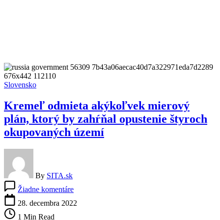
Slovensko
Kremeľ odmieta akýkoľvek mierový
plán, ktorý by zahŕňal opustenie štyroch
okupovaných území
By
SITA.sk
na
Žiadne komentáre
Kremeľ
odmieta
28. decembra 2022
akýkoľvek
1 Min Read
mierový