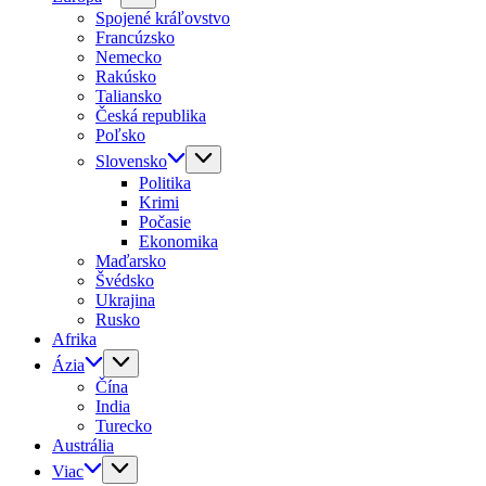
Spojené kráľovstvo
Francúzsko
Nemecko
Rakúsko
Taliansko
Česká republika
Poľsko
Slovensko
Politika
Krimi
Počasie
Ekonomika
Maďarsko
Švédsko
Ukrajina
Rusko
Afrika
Ázia
Čína
India
Turecko
Austrália
Viac