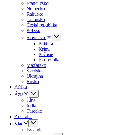
Francúzsko
Nemecko
Rakúsko
Taliansko
Česká republika
Poľsko
Slovensko
Politika
Krimi
Počasie
Ekonomika
Maďarsko
Švédsko
Ukrajina
Rusko
Afrika
Ázia
Čína
India
Turecko
Austrália
Viac
Bývanie