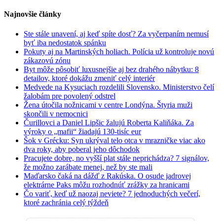
oblasti
Najnovšie články
postúpili
najhlbšie
Ste stále unavení, aj keď spíte dosť? Za vyčerpaním nemusí
byť iba nedostatok spánku
Pokuty aj na Martinských holiach. Polícia už kontroluje novú
zákazovú zónu
Byt môže pôsobiť luxusnejšie aj bez drahého nábytku: 8
detailov, ktoré dokážu zmeniť celý interiér
Medvede na Kysuciach rozdelili Slovensko. Ministerstvo čelí
žalobám pre povolený odstrel
Žena útočila nožnicami v centre Londýna. Štyria muži
skončili v nemocnici
Čurillovci a Daniel Lipšic žalujú Roberta Kaliňáka. Za
výroky o „mafii“ žiadajú 130-tisíc eur
Šok v Grécku: Syn ukrýval telo otca v mrazničke viac ako
dva roky, aby poberal jeho dôchodok
Pracujete dobre, no vyšší plat stále neprichádza? 7 signálov,
že možno zarábate menej, než by ste mali
Maďarsko čaká na dážď z Rakúska. O osude jadrovej
elektrárne Paks môžu rozhodnúť zrážky za hranicami
Čo variť, keď už naozaj neviete? 7 jednoduchých večerí,
ktoré zachránia celý týždeň