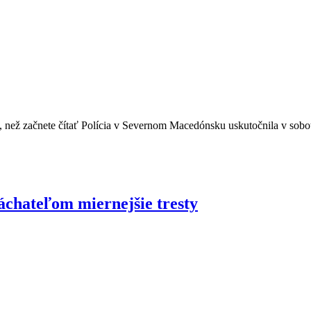
 začnete čítať Polícia v Severnom Macedónsku uskutočnila v sobotu ro
chateľom miernejšie tresty