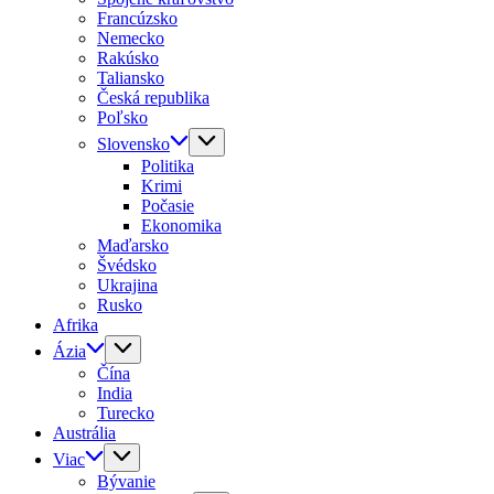
Francúzsko
Nemecko
Rakúsko
Taliansko
Česká republika
Poľsko
Slovensko
Politika
Krimi
Počasie
Ekonomika
Maďarsko
Švédsko
Ukrajina
Rusko
Afrika
Ázia
Čína
India
Turecko
Austrália
Viac
Bývanie