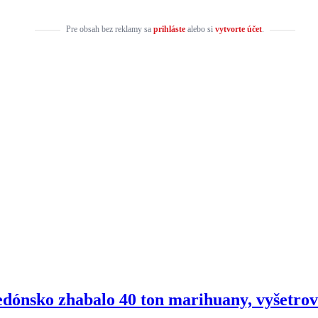
Pre obsah bez reklamy sa
prihláste
alebo si
vytvorte účet
.
ónsko zhabalo 40 ton marihuany, vyšetrova