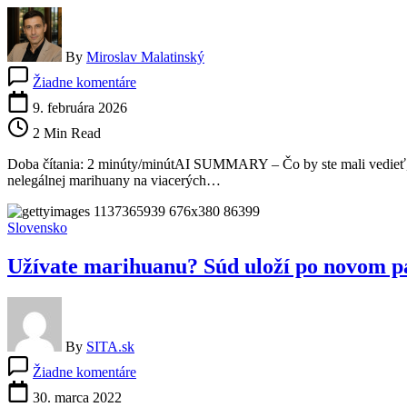
By
Miroslav Malatinský
na
Žiadne komentáre
Nečakaný
nález
9. februára 2026
na
2 Min Read
farmách:
Severné
Doba čítania: 2 minúty/minútAI SUMMARY – Čo by ste mali vedieť, než
Macedónsko
nelegálnej marihuany na viacerých…
zhabalo
40
ton
Slovensko
marihuany,
vyšetrovanie
Užívate marihuanu? Súd uloží po novom pá
mieri
za
hranice
By
SITA.sk
na
Žiadne komentáre
Užívate
marihuanu?
30. marca 2022