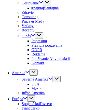
Cestovanie
#najkrajšiakrajina
Zdravie
Consulting
Práca & Mzdy
Vzťahy
Recepty
O nás
Impresum
Pravidlá používania
GDPR
Reklama
Používanie AI v redakcii
Kontakt
Amerika
Severná Amerika
USA
Mexiko
Južná Amerika
Európa
Spojené kráľovstvo
Francúzsko