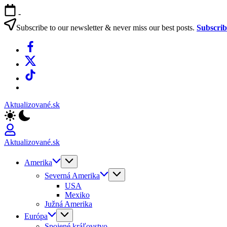
Skip
-
to
content
Subscribe to our newsletter & never miss our best posts.
Subscri
Facebook
X
TikTok
WhatsApp
Aktualizované.sk
Aktualizované.sk
Amerika
Severná Amerika
USA
Mexiko
Južná Amerika
Európa
Spojené kráľovstvo