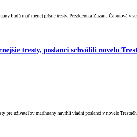
uany budú mať menej prísne tresty. Prezidentka Zuzana Čaputová v stred
ejšie tresty, poslanci schválili novelu Tre
ty pre užívateľov marihuany navrhli vládni poslanci v novele Trestného 