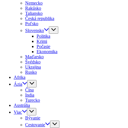
Nemecko
Rakúsko
Taliansko
Česká republika
Poľsko
Slovensko
Politika
Krimi
Počasie
Ekonomika
Maďarsko
Švédsko
Ukrajina
Rusko
Afrika
Ázia
Čína
India
Turecko
Austrália
Viac
Bývanie
Cestovanie