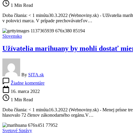
Súd
1 Min Read
uloží
po
Doba čítania: < 1 minúta30.3.2022 (Webnoviny.sk) - Užívatelia marih
novom
v polovici marca. V prípade prechovávateľov…
páchateľom
miernejšie
tresty
Slovensko
Užívatelia marihuany by mohli dostať miern
By
SITA.sk
na
Žiadne komentáre
Užívatelia
marihuany
16. marca 2022
by
1 Min Read
mohli
dostať
Doba čítania: < 1 minúta16.3.2022 (Webnoviny.sk) - Menej prísne tres
miernejšie
hlasovalo 72 členov zákonodarného orgánu.V…
tresty,
poslanci
schválili
Svetové Správy