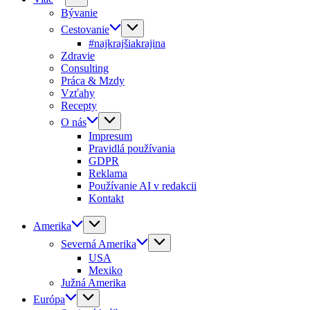
Bývanie
Cestovanie
#najkrajšiakrajina
Zdravie
Consulting
Práca & Mzdy
Vzťahy
Recepty
O nás
Impresum
Pravidlá používania
GDPR
Reklama
Používanie AI v redakcii
Kontakt
Amerika
Severná Amerika
USA
Mexiko
Južná Amerika
Európa