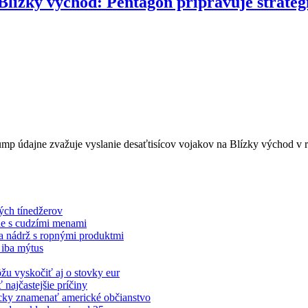
Blízky východ: Pentagon pripravuje strateg
mp údajne zvažuje vyslanie desaťtisícov vojakov na Blízky východ v 
vých tínedžerov
de s cudzími menami
a nádrž s ropnými produktmi
 iba mýtus
žu vyskočiť aj o stovky eur
najčastejšie príčiny
cky znamenať americké občianstvo