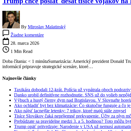
Trump chce poslať desaťtisíce vojakov na 
By
Miroslav Malatinský
na
Žiadne komentáre
Trump
chce
28. marca 2026
poslať
1 Min Read
desaťtisíce
vojakov
Doba čítania: < 1 minútaSumarizácia: Americký prezident Donald Tru
na
informácií pripravuje strategické scenáre, ktoré…
Blízky
východ:
Najnovšie články
Pentagon
pripravuje
Taxikára dobodali 12-krát. Polícia už vypátrala oboch podozri
strategický
Danko urobil definitívne rozhodnutie. SNS už do volieb nepôj
zásah
Výbuch a hustý čierny dym nad Bratislavou. V Slovnafte horel
proti
Ako ochladiť byt bez klimatizácie: Čo skutočne funguje a čo je
Iránu
Ako nájsť lacnejšie letenky: 7 trikov, ktoré majú stále zmysel
Tisíce Slovákov čaká nepríjemné prekvapenie. Účty za plyn mô
Prebúdzate sa pravidelne medzi 3. a 5. hodinou? Toto môžu byť 
Trump opäť pritvrdzuje: Narodenie v USA už nemusí automati