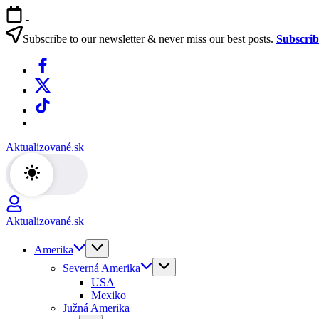
Skip
-
to
content
Subscribe to our newsletter & never miss our best posts.
Subscri
Facebook
X
TikTok
WhatsApp
Aktualizované.sk
Aktualizované.sk
Amerika
Severná Amerika
USA
Mexiko
Južná Amerika