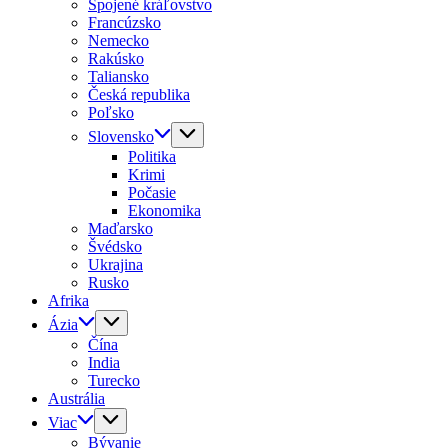
Spojené kráľovstvo
Francúzsko
Nemecko
Rakúsko
Taliansko
Česká republika
Poľsko
Slovensko
Politika
Krimi
Počasie
Ekonomika
Maďarsko
Švédsko
Ukrajina
Rusko
Afrika
Ázia
Čína
India
Turecko
Austrália
Viac
Bývanie