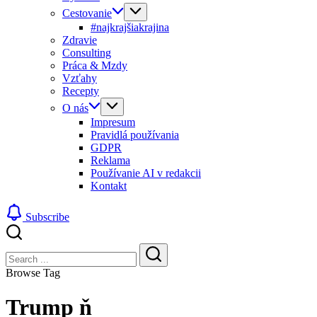
Cestovanie
#najkrajšiakrajina
Zdravie
Consulting
Práca & Mzdy
Vzťahy
Recepty
O nás
Impresum
Pravidlá používania
GDPR
Reklama
Používanie AI v redakcii
Kontakt
Subscribe
Close
Search
Search
Browse Tag
Trump ň