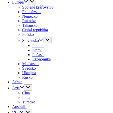
Európa
Spojené kráľovstvo
Francúzsko
Nemecko
Rakúsko
Taliansko
Česká republika
Poľsko
Slovensko
Politika
Krimi
Počasie
Ekonomika
Maďarsko
Švédsko
Ukrajina
Rusko
Afrika
Ázia
Čína
India
Turecko
Austrália
Viac