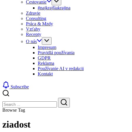
Cestovanie
#najkrajšiakrajina
Zdravie
Consulting
Práca & Mzdy
Vzťahy
Recepty
O nás
Impresum
Pravidlá používania
GDPR
Reklama
Používanie AI v redakcii
Kontakt
Subscribe
Close
Search
Search
Browse Tag
ziadost