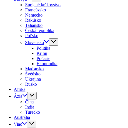
Spojené kráľovstvo
Francúzsko
Nemecko
Rakúsko
Taliansko
Česká republika
Poľsko
Slovensko
Politika
Krimi
Počasie
Ekonomika
Maďarsko
Švédsko
Ukrajina
Rusko
Afrika
Ázia
Čína
India
Turecko
Austrália
Viac