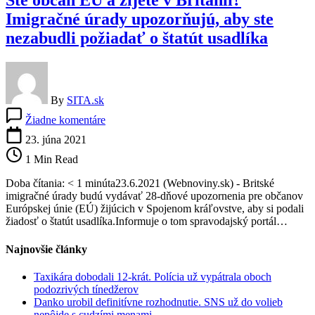
Ste občan EÚ a žijete v Británii?
Imigračné úrady upozorňujú, aby ste
nezabudli požiadať o štatút usadlíka
By
SITA.sk
na
Žiadne komentáre
Ste
občan
23. júna 2021
EÚ
1 Min Read
a
žijete
Doba čítania: < 1 minúta23.6.2021 (Webnoviny.sk) - Britské
v
imigračné úrady budú vydávať 28-dňové upozornenia pre občanov
Británii?
Európskej únie (EÚ) žijúcich v Spojenom kráľovstve, aby si podali
Imigračné
žiadosť o štatút usadlíka.Informuje o tom spravodajský portál…
úrady
upozorňujú,
Najnovšie články
aby
ste
Taxikára dobodali 12-krát. Polícia už vypátrala oboch
nezabudli
podozrivých tínedžerov
požiadať
Danko urobil definitívne rozhodnutie. SNS už do volieb
o
nepôjde s cudzími menami
štatút