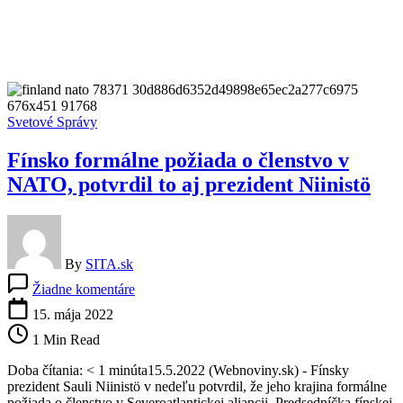
Svetové Správy
Fínsko formálne požiada o členstvo v
NATO, potvrdil to aj prezident Niinistö
By
SITA.sk
na
Žiadne komentáre
Fínsko
formálne
15. mája 2022
požiada
1 Min Read
o
členstvo
Doba čítania: < 1 minúta15.5.2022 (Webnoviny.sk) - Fínsky
v
prezident Sauli Niinistö v nedeľu potvrdil, že jeho krajina formálne
NATO,
požiada o členstvo v Severoatlantickej aliancii. Predsedníčka fínskej