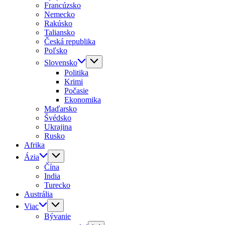
Francúzsko
Nemecko
Rakúsko
Taliansko
Česká republika
Poľsko
Slovensko
Politika
Krimi
Počasie
Ekonomika
Maďarsko
Švédsko
Ukrajina
Rusko
Afrika
Ázia
Čína
India
Turecko
Austrália
Viac
Bývanie