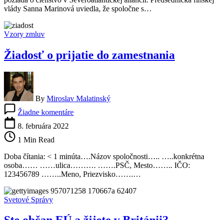
potvrdil
vlády Sanna Marinová uviedla, že spoločne s…
to
aj
prezident
Vzory zmluv
Niinistö
Žiadosť o prijatie do zamestnania
By
Miroslav Malatinský
na
Žiadne komentáre
Žiadosť
o
8. februára 2022
prijatie
1 Min Read
do
zamestnania
Doba čítania: < 1 minúta….Názov spoločnosti….. …..konkrétna
osoba…… ……ulica………. …….PSČ, Mesto…….. IČO:
123456789 ……..Meno, Priezvisko…….…
Svetové Správy