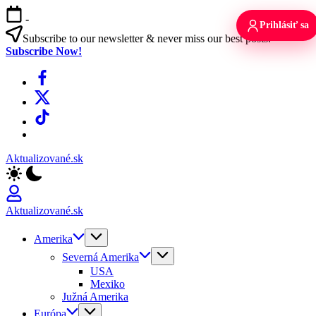
Skip
-
to
Prihlásiť sa
content
Subscribe to our newsletter & never miss our best posts.
Subscribe Now!
Facebook
X
TikTok
WhatsApp
Aktualizované.sk
Aktualizované.sk
Amerika
Severná Amerika
USA
Mexiko
Južná Amerika
Európa