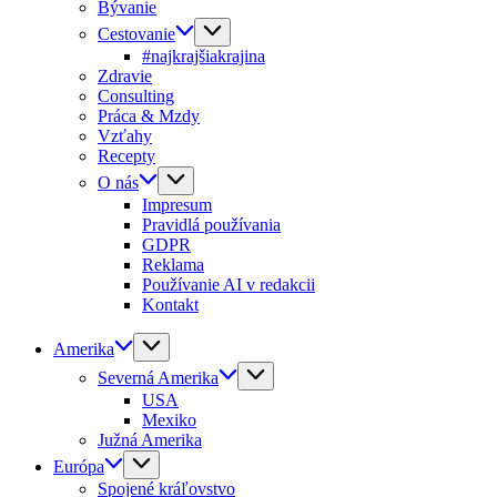
Bývanie
Cestovanie
#najkrajšiakrajina
Zdravie
Consulting
Práca & Mzdy
Vzťahy
Recepty
O nás
Impresum
Pravidlá používania
GDPR
Reklama
Používanie AI v redakcii
Kontakt
Amerika
Severná Amerika
USA
Mexiko
Južná Amerika
Európa
Spojené kráľovstvo